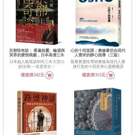
京都怪奇談： 看遍怨靈、輪迴與
心的十四堂課：奧修最切合現代
冥界的愛恨嗔癡，日本高僧三木
人需求的靜心指導（三版）
大雲親身遇見的「另一個世界」
日本超人氣怪談和尚三木大雲の
最重要靈性導師奧修為現代人量
妙法壇──首度登台！
身打造的十四堂身心靈療癒課
優惠價
342元
優惠價
315元