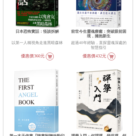
日本恐怖實話：怪談拆解
前世今生靈魂療癒：突破眼前困
境，擁抱新生
以第一人稱視角走進黑暗森林
超過40年經驗，直探靈魂深處的
智慧指引
優惠價
360元
優惠價
432元
第一本天使書【隨書附贈啟動印
禪學入門：何謂禪、發現禪、領