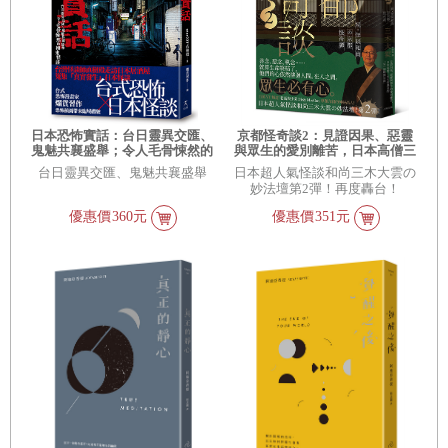
日本恐怖實話：台日靈異交匯、
京都怪奇談2：見證因果、惡靈
鬼魅共襄盛舉；令人毛骨悚然的
與眾生的愛別離苦，日本高僧三
撞鬼怪談！
木大雲遇見的「另一個戰慄京
台日靈異交匯、鬼魅共襄盛舉
日本超人氣怪談和尚三木大雲の
都」
妙法壇第2彈！再度轟台！
優惠價
360元
優惠價
351元