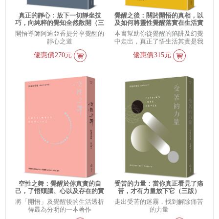
真正的靜心：放下一切靜坐技
覺醒之後：關於開悟的真相，以
巧，向純粹的覺知全然敞開（三
及如何將靈性覺醒落實在生活實
版）
相之中（三版）
開悟導師阿迪亞香提分享覺醒的
本書幫助你從覺醒的陷阱及幻覺
靜心之道
中走出，真正了悟生活其實是我
們覺醒後一面最重要的鏡子！
優惠價
270元
優惠價
315元
空性之舞：覺醒於你真實的自
受苦的力量：當你真正看見了痛
己，了悟頭腦、心以及存在的實
苦，才有力量放下它（三版）
相(三版)
將「開悟」及覺醒後的生活透析
走出受苦的迷霧，找到解除痛苦
得最為分明的一本著作
的力量