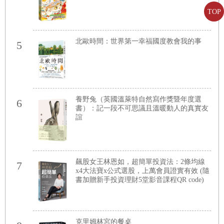
TOP
北歐時間：世界第一幸福國度教會我的事
5
養野兔（英國溫萊特自然寫作獎暨年度選
6
書）：記一段不可思議且溫暖動人的真實友
誼
飆股女王林恩如，超簡單投資法：2條均線
7
x4大法寶x公式選股，上萬會員證實有效 (隨
書加贈新手投資理財5堂影音課程QR code)
克里姆林宮的餐桌