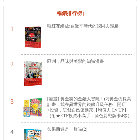
| 暢銷排行榜 |
唯紅花綻放:習近平時代的認同與歸屬
1
區判：品味與美學的知識漫畫
2
[漫畫] 黃金獅的金錢大冒險！(2)黃金樹長高
3
計畫：我在異世界的錢錢升級任務，開店
+投資，讓錢自己滾進來【增值力 Lv UP】
（附★ETF投資小高手．角色對戰牌卡4張）
如果西遊是一群喵(2)
4