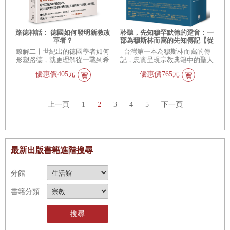
路德神話： 德國如何發明新教改
聆聽，先知穆罕默德的跫音：一
革者？
部為穆斯林而寫的先知傳記【從
出生、公開宣教，到前往麥地
瞭解二十世紀出的德國學者如何
台灣第一本為穆斯林而寫的傳
那】（典藏書盒第一、二冊不分
形塑路德，就更理解從一戰到希
記，忠實呈現宗教典籍中的聖人
售）
特勒崛起，現代的德國和世界。
典範。
優惠價
405元
優惠價
765元
上一頁
1
2
3
4
5
下一頁
最新出版書籍進階搜尋
分館
書籍分類
搜尋