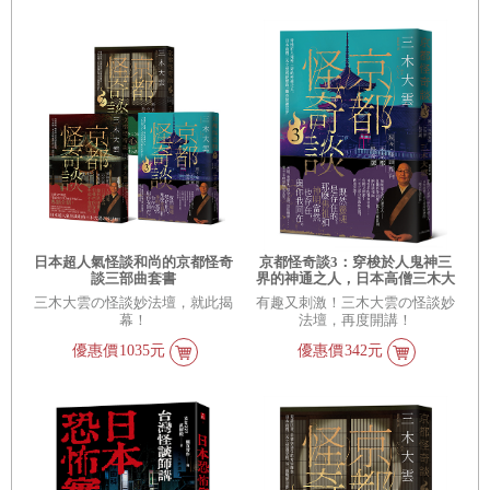
日本超人氣怪談和尚的京都怪奇
京都怪奇談3：穿梭於人鬼神三
談三部曲套書
界的神通之人，日本高僧三木大
雲所經歷的「離奇怪誕世界」
三木大雲の怪談妙法壇，就此揭
有趣又刺激！三木大雲の怪談妙
幕！
法壇，再度開講！
優惠價
1035元
優惠價
342元