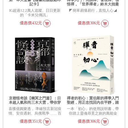
記卡】
悟禪，「世界禪者」鈴木大拙最
具影響力經典代表作
IG超過12.2萬人追蹤、日日更新
◤簡單易懂易行，直指人心◢
的「卡米兒傳訊」
優惠價
432元
優惠價
306元
京都怪奇談【幽冥之門篇】：日
禪者的初心：賈伯斯的禪學入門
本超人氣和尚三木大雲，帶你穿
聖經，用正念找回內在平靜，踏
梭幽冥之門、細緻導覽善惡果報
上靈魂尋覓之旅(二版)
喜獲億圓樂透， 準確預言新冠疫
一本「初心」的使用說明書，帶
的警世之作
情、安倍遇刺、烏俄戰爭…… 百
你踏上靈魂尋覓之旅的萬能金
萬YTR【老高與小茉】也折服那
鑰！
優惠價
351元
優惠價
306元
個男人， 三木大雲の妙法壇 再
次開張！