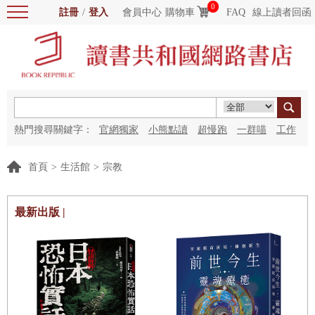
0
註冊
/
登入
會員中心
購物車
FAQ
線上讀者回函
熱門搜尋關鍵字：
官網獨家
小熊點讀
超慢跑
一群喵
工作
細胞
海洋圖書館
紅花
首頁
>
生活館
>
宗教
最新出版 |