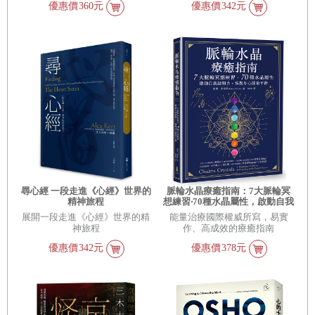
優惠價
360元
優惠價
342元
尋心經 一段走進《心經》世界的
脈輪水晶療癒指南：7大脈輪冥
精神旅程
想練習‧70種水晶屬性，啟動自我
調頻力，恢復身心能量平衡
展開一段走進《心經》世界的精
能量治療國際權威所寫，易實
神旅程
作、高成效的療癒指南
優惠價
342元
優惠價
378元