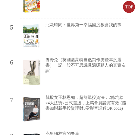
TOP
北歐時間：世界第一幸福國度教會我的事
5
養野兔（英國溫萊特自然寫作獎暨年度選
6
書）：記一段不可思議且溫暖動人的真實友
誼
飆股女王林恩如，超簡單投資法：2條均線
7
x4大法寶x公式選股，上萬會員證實有效 (隨
書加贈新手投資理財5堂影音課程QR code)
克里姆林宮的餐桌