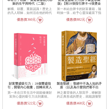
穌的生平與時代（二版）
版) 【附28張指引牌卡+6張燙金
招財貼紙+專書+精美書盒】
解構、顛覆、重新認識！歷史上
第一本結合牌卡的財富書籍，隨
的凡人耶穌，如何活在他的時代
時抽一張，給予心靈深處當下指
引，實現財富豐盛的夢想！
優惠價
360元
優惠價
882元
財富豐盛吸引力： 28個豐盛指
製造聖經： 聖經中不為人知的矛
引，開發內心能量，扭轉未來人
盾 （以及為什麼我們看不出
生
來！）
第一本在日常生活中就能修煉財
神之書背後的人類寫手，瞭解新
富與心靈的吸引力法則書籍。
約正典形成的歷史，就能讀懂聖
經嗎？
優惠價
522元
優惠價
468元