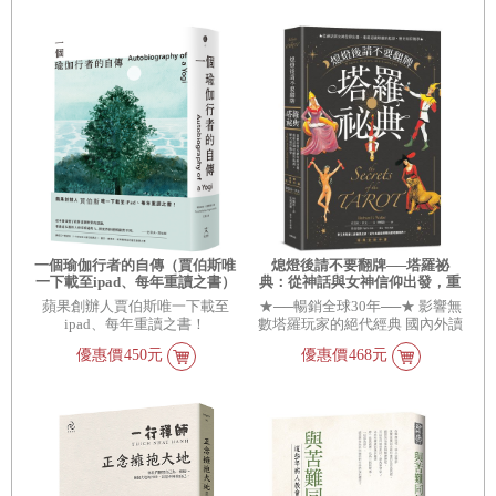
一個瑜伽行者的自傳（賈伯斯唯
熄燈後請不要翻牌──塔羅祕
一下載至ipad、每年重讀之書）
典：從神話與女神信仰出發，重
新認識塔羅的起源、歷史和符號
蘋果創辦人賈伯斯唯一下載至
★──暢銷全球30年──★ 影響無
學【經典全新中譯】
ipad、每年重讀之書！
數塔羅玩家的絕代經典 國內外讀
者齊聲讚譽：「作為塔羅愛好
優惠價
450元
優惠價
468元
者，你一定要認識這本書！」