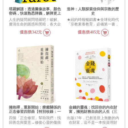
塔羅解謎：透過圖像故事、顏色
造神：人類探索信仰與宗教的歷
密碼，快速熟悉牌義，解牌更上
史
手
人生的疑問就問塔羅吧！破解、
★紐約時報暢銷書★全球化時代
釐清生命的困惑和黑暗，各大企
「宗教素養教育」必備第一書，
業學校最愛的幽默塔羅名師，利
宗教學者、公共知識份子雷薩˙阿
優惠價
342元
優惠價
405元
用圖像故事、顏色密碼，讓你輕
斯蘭最新力作。從多元信仰視野
鬆掌握牌義，無論愛情、工作、
出發，跨越宗教藩籬，尋找共同
人緣、家庭，讓塔羅解答你生活
語言，深刻叩問：人追尋的是
中的所有問題。
「神」，還是神聖版的自己？眾
神的歷史，是否就是我們人類的
故事？人類又該如何超越偏見迷
思，踏上更豐盛的精神旅程？在
本書中，阿斯蘭從人類天性出發
去探討，卻不走向虛無，而是啟
發讀者：信仰是一種選擇——你
可以做出選擇，你不必懼怕神。
擁抱禪，重新開始：療癒關係的
金錢的靈魂：找回你的內在財
正念修習四部曲【特別收錄：一
富，擁抱財務自由的人生（三
行禪師序文〈一個人的幸福〉】
版）
四個「正念修習」幫助我們：找
出版17年，已創造世上無數的內
回善念與愛意→修復心靈的傷痕
在財富，這不是一本投資理財
→重建溝通→修復關係；讓我們
書，卻能幫助你成為真正的有錢