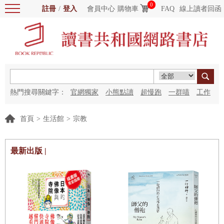
0
註冊
/
登入
會員中心
購物車
FAQ
線上讀者回函
熱門搜尋關鍵字：
官網獨家
小熊點讀
超慢跑
一群喵
工作
細胞
海洋圖書館
紅花
首頁
>
生活館
>
宗教
最新出版 |