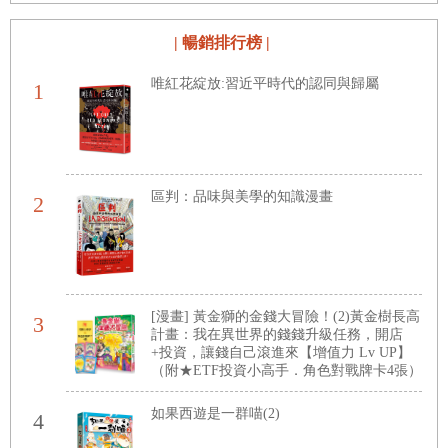
| 暢銷排行榜 |
唯紅花綻放:習近平時代的認同與歸屬
1
區判：品味與美學的知識漫畫
2
[漫畫] 黃金獅的金錢大冒險！(2)黃金樹長高
3
計畫：我在異世界的錢錢升級任務，開店
+投資，讓錢自己滾進來【增值力 Lv UP】
（附★ETF投資小高手．角色對戰牌卡4張）
如果西遊是一群喵(2)
4