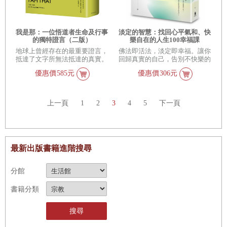
我是那：一位悟道者生命及行事
淡定的智慧：找回心平氣和、快
的獨特證言（二版）
樂自在的人生100幸福課
地球上曾經存在的最重要證言，
佛法即活法，淡定即幸福。讓你
抵達了文字所無法抵達的真實。
回歸真實的自己，告別不快樂的
聖經指引人走上尋找上帝的這條
人生。
優惠價
585元
優惠價
306元
路；《我是那》則引領人超越一
切神的存在、直抵實相。
上一頁
1
2
3
4
5
下一頁
最新出版書籍進階搜尋
分館
書籍分類
搜尋