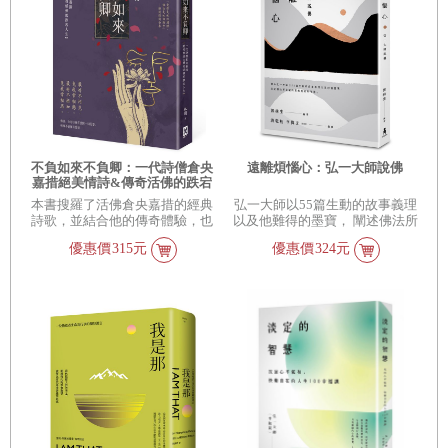
試忘記從前的苦痛、不敢面對自
己的內在小孩。───回來照顧自
己吧，你內在的受傷小孩需要
你，你的痛苦需要你承認它的存
在。
不負如來不負卿：一代詩僧倉央
遠離煩惱心：弘一大師說佛
嘉措絕美情詩&傳奇活佛的跌宕
人生【佛說，你可以擁有世間一
本書搜羅了活佛倉央嘉措的經典
弘一大師以55篇生動的故事義理
切的愛，唯獨不能擁有愛情】
詩歌，並結合他的傳奇體驗，也
以及他難得的墨寶， 闡述佛法所
帶領我們漫步於布達拉宮，從頭
蘊藏的萬般奧祕和智慧。
優惠價
315元
優惠價
324元
認識這名聰穎的少年，如何在情
感與佛理的矛盾間找尋自我，踏
上成佛與成人的歷程。