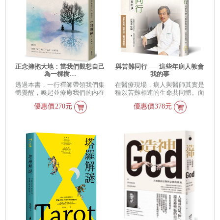
正念擁抱大地：當我們觀想自己
與苦難同行 ── 這些年病人教會
為一棵樹…
我的事
透過本書，一行禪師帶領我們集
在醫療現場，病人與醫師其實是
體覺醒，喚起並療癒我們的內在
種以苦難相連的生命共同體。面
宇宙，讓我們生活中的每一刻都
對無法重來的醫療歷程，可以如
優惠價
270元
優惠價
378元
成為禪修的時刻。
何做得更好、避免併發症？郭漢
崇醫師將一張張病歷，化為一則
則故事；「以病為師」，道盡他
身為外科醫師對生命的深刻體
悟。