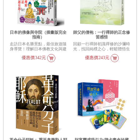
日本的佛像與寺院（插畫版完全
師父的僧袍：一行禪師的正念修
指南）
習感悟
走訪日本名勝景點，最佳旅遊隨
回顧一行禪師初識禪修的沙彌時
身導覽！理解日本佛教文化與建
光，找回純樸之心，輕鬆體悟生
物古蹟，就從這一本開始！
活禪
優惠價
342元
優惠價
243元
革命分子耶穌： 重返拿撒勒人耶
財富豐盛吸引力(牌卡書盒珍藏