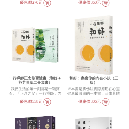
優惠價
270元
優惠價
360元
「擁抱禪」，重新開始美好親密
人！不需要有「富爸爸」，也不
關係的正循環！關係是由不完美
用「和有錢人想的不一樣」，只
的人組成，不時有誤解、有爭
要重新檢視自己與金錢的關係，
執……哪怕只是日常中的小小不
就能讓你從內在真正富起來！
滿，若沒有定期撫平、清理，最
「即便是最小額的錢，若能利用
終也會累積成難以癒合的龐大裂
它來表達我們的人道精神、我們
痕。「重新開始」讓你學會深
最崇高的理想與心靈最深處的承
觀，並接受你所愛之人的原本面
諾與價值，它也能擁有無與倫比
貌，同時，也讓對方接受你的原
的療癒力量。」 ──琳恩．崔斯
本面貌，瞭解你的傷痛，懷抱最
特
完整的你。
一行禪師正念修習雙書（和好＋
和好：療癒你的內在小孩（三
芬芳貝葉二冊套書）
版）
我們生活的每一刻都是一顆寶
※本書是將佛法實際應用在心靈
石。「正念之父」一行禪師，內
健康最徹底的一本書，藉由具體
在開悟的修習雙書，優美，溫
的方法導引，讓你一步步回到自
優惠價
558元
優惠價
306元
柔，細膩，寬厚。閱讀一行禪
己內在最深處、擁抱內在小孩，
師，與自己和好，找回內心的芬
與自己達成最徹底的和解。每個
芳。
人內在都有一位年幼的受傷的小
孩。所有人在童年都經歷過困
難，甚至是創傷。爲了保護自己
以及防備將來再受痛苦，我們嘗