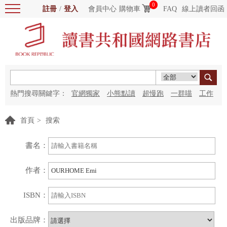
0
註冊
/
登入
會員中心
購物車
FAQ
線上讀者回函
熱門搜尋關鍵字：
官網獨家
小熊點讀
超慢跑
一群喵
工作
細胞
海洋圖書館
紅花
首頁
>
搜索
書名：
作者：
ISBN：
出版品牌：