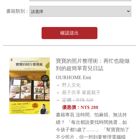
書籍類別：
確認送出
寶寶的照片整理術：再忙也能做
到的超簡單育兒日誌
OURHOME Emi
野人文化
親子共享 家庭親子
定價：NT$ 320
優惠價：
NT$
288
書籍專頁 沒時間、怕麻煩、無法持
續？ 「每次都說要找時間挑選，如
今孩子都5歲了……」 「幫寶寶拍了
不少照片，但一想到要整理電腦檔