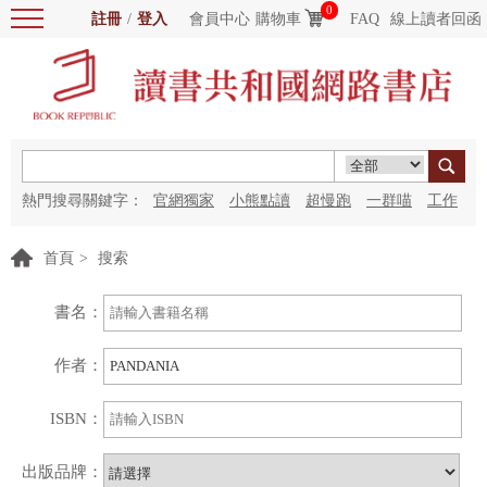
0
註冊
/
登入
會員中心
購物車
FAQ
線上讀者回函
熱門搜尋關鍵字：
官網獨家
小熊點讀
超慢跑
一群喵
工作
細胞
海洋圖書館
紅花
首頁
>
搜索
書名：
作者：
ISBN：
出版品牌：