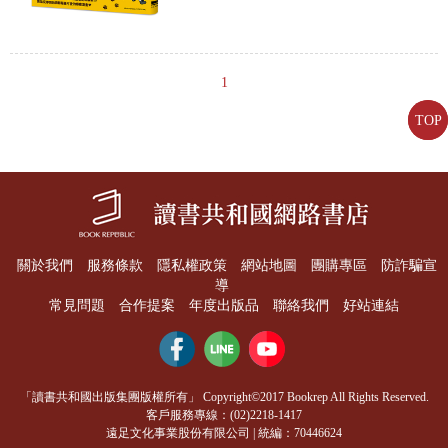
1
TOP
TOP
關於我們
服務條款
隱私權政策
網站地圖
團購專區
防詐騙宣
導
常見問題
合作提案
年度出版品
聯絡我們
好站連結
「讀書共和國出版集團版權所有」 Copyright©2017 Bookrep All Rights Reserved.
客戶服務專線：(02)2218-1417
遠足文化事業股份有限公司 | 統編：70446624