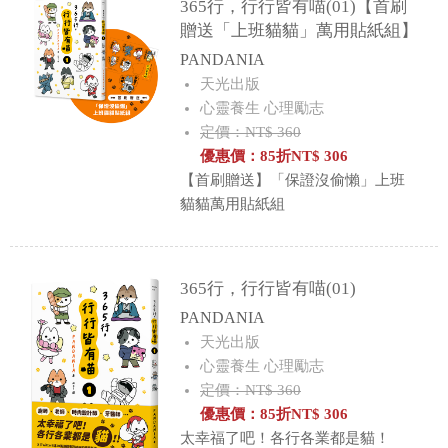
365行，行行皆有喵(01)【首刷
贈送「上班貓貓」萬用貼紙組】
PANDANIA
天光出版
心靈養生 心理勵志
定價：NT$ 360
優惠價：
85
折
NT$
306
【首刷贈送】「保證沒偷懶」上班
貓貓萬用貼紙組
365行，行行皆有喵(01)
PANDANIA
天光出版
心靈養生 心理勵志
定價：NT$ 360
優惠價：
85
折
NT$
306
太幸福了吧！各行各業都是貓！