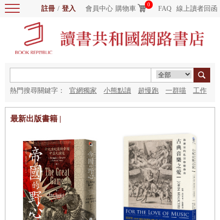
0
註冊
/
登入
會員中心
購物車
FAQ
線上讀者回函
熱門搜尋關鍵字：
官網獨家
小熊點讀
超慢跑
一群喵
工作
細胞
海洋圖書館
紅花
最新出版書籍 |