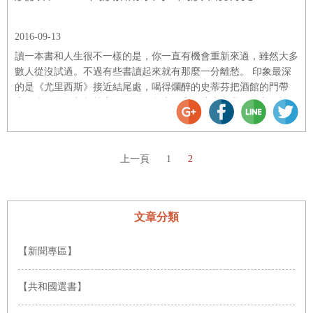
2016-09-13
讀一本書和人生很不一樣的是，你一直有機會重新來過，雖然大多
數人從沒試過。不過有些書讀起來就有那麼一分離愁。 印象最深
的是《尤里西斯》接近結尾處，喝得爛醉的史蒂芬把酒館的門帶
上，走到外頭都柏林夜色已深的街上，也從此走出我們的文學視
界。史蒂芬是喬伊斯的化身，這一點無可置疑。從《一個青年藝術
家的畫像》開始，喬伊斯就是透過他來訴說自己。瘦削、嘲諷、自
負，滿腹關於莎士比亞的奇談怪論。 都柏林有個街角立著
上一頁
1
2
文章分類
【新聞專區】
【共和國選書】