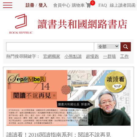
0
註冊
/
登入
會員中心
購物車
FAQ
線上讀者回函
熱門搜尋關鍵字：
官網獨家
小熊點讀
超慢跑
一群喵
工作
細胞
海洋圖書館
紅花
讀讀看！2016閱讀指南系列：閱讀不說再見