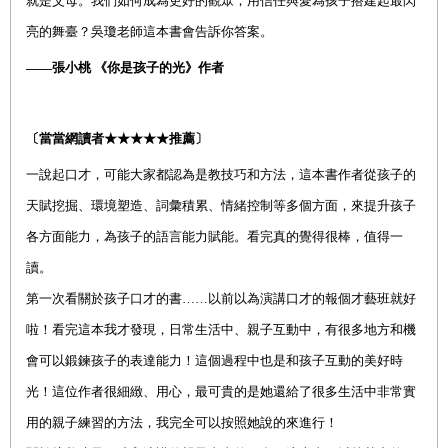
就是父母。我們如何成為更好的觀眾，用信任與愛為孩子搭建起最閃
亮的舞臺？吳瓊老師這本書會告訴你答案。
——張小桃 《你是孩子的光》作者
〔當當網讀者
★★★★★
推薦〕
一說起口才，可能大家都認為是教技巧和方法，這本書作者從孩子的
天賦挖掘、環境塑造、詞彙積累、情緒控制等多個方面，來提升孩子
各方面能力，為孩子的語言能力賦能。看完真的覺得很棒，值得一
讀。
第一次看關於孩子口才的書……以前以為演講口才的報個才藝班就好
啦！看完這本我才發現，日常生活中、親子互動中，有很多地方和機
會可以鍛鍊孩子的表達能力！這個過程中也是和孩子互動的美好時
光！這位作者很細緻、用心，最可貴的是她還給了很多生活中非常實
用的親子練習的方法，我完全可以按照她說的來進行！