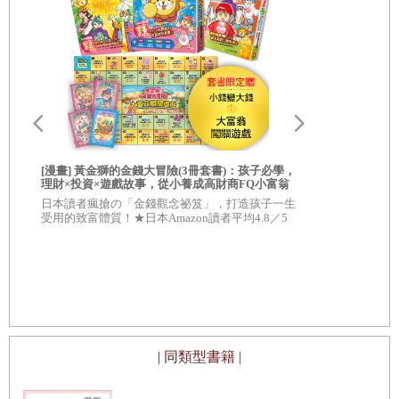
最大的影響力，這個階段也是孩子語言發展的黃金時期。
抓住
Why
的本質，玩轉
How
的創意
在這個階段中，在我們提供有愛的安全環境裡，有意識的培養孩子的
˙旅行前：準備素材魔法箱
演說力，孩子會逐漸自發的學習，更有邏輯和創意的表達觀點，也能
慢慢找到「自己想成為的樣子」。
˙旅行中：參加動物故事會
˙
你可能認為孩子的演說環境少，但其實只要有三個人在場，孩子的每
回家後：動物的自我介紹
一次表達都是一次小型演說。當你在看得見的家庭環境中培養孩子的
練習工具
五個為什麼
―
―
挖！挖！挖！發現你的火種源
[漫畫] 黃金獅的金錢大冒險(3冊套書)：孩子必學，
[漫畫] 黃金
演說力，孩子就會在你眼皮外的學校環境、同伴環境中，因為擅長演
理財×投資×遊戲故事，從小養成高財商FQ小富翁
我才不上當
【套書限定贈「小錢變大錢」大富翁闖關遊戲】附
正有錢人的最
日本讀者瘋搶の「金錢觀念祕笈」，打造孩子一生
★養成無數
說表達，而更受歡迎。
★角色對戰牌卡12張
（附★賺錢小
第
3
受用的致富體質！★日本Amazon讀者平均4.8／5
節 發現｢內向孩子｣的演說優勢
★日本Amaz
顆星，超級好評！
更重要的是，5G時代的來臨，孩子將有更多的機會、在更多人面前，
，
被低估和誤解的沉默天才
表達自己的觀點。
˙「話少的孩子」並沒有做錯事
如何讓孩子的演說有自己的觀點？如何提升孩子的演說能力？我做親
子教育講師已經有十四年之久，這些年和家長們一起成長、分享、學
換個角度，看見強大｢溫柔力｣
習，也如饑似渴的閱讀和實踐，一次在讀
《
一歲就上常青藤
》
時，發
| 同類型書籍 |
˙七○％的成功者是內向性格
現書中這樣一句話讓我印象深刻：「孩子今後在學校的表現，並不取