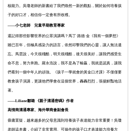
核能力。吳瓊老師的新書給了我們煥然一新的觀點，關於如何培養孩
子的好口才，相信你一定會有所收穫。
——小七老師 兒童早期教育專家
還記得那些影響世界的公眾演講嗎？馬丁·路德·金《我有一個夢想》
雖已百年，但極具感染力的語言，依然叩擊我們的心靈，讓人無法遺
忘。馬雲說，今天很殘酷，明天很殘酷，後天很美好，讓我們感受生
命不息，努力奔跑。羅永浩說，我不是為了輸贏，我就是認真，讓我
們看到一個中年人的頑強。《孩子一學就會的黃金口才課》不僅僅要
教會孩子演講，更讓他們學會在這個世界，轟轟烈烈，張揚鮮豔地活
著。
——
Liliane
鄒璐 《親子溝通密碼》作者
高情商溝通專家、海外華商會副會長
毋庸置疑，越來越多的父母意識到培養孩子表達能力非常重要！吳瓊
老師這本書，介紹了非常實用、可操作的孩子口才表達能力培養方