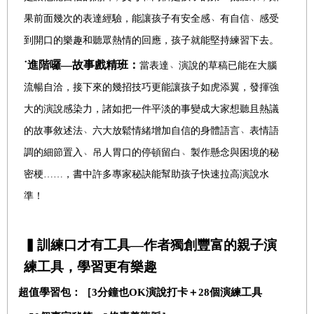
果前面幾次的表達經驗，能讓孩子有安全感
﹅
有自信
﹅
感受
到開口的樂趣和聽眾熱情的回應，孩子就能堅持練習下去。
˙進階囉―故事戲精班：
當表達
﹅
演說的草稿已能在大腦
流暢自洽，接下來的幾招技巧更能讓孩子如虎添翼，發揮強
大的演說感染力，諸如把一件平淡的事變成大家想聽且熱議
的故事敘述法
﹅
六大放鬆情緒增加自信的
身體語言
﹅
表情語
調的細節置入
﹅
吊人胃口的停頓留白
﹅
製作懸念與困境的秘
密梗……，書中許多專家秘訣能幫助孩子快速拉高演說水
準！
▍訓練口才有工具—作者獨創豐富的親子演
練工具，學習更有樂趣
超值學習包：［3分鐘也OK演說打卡＋
28
個演練工具