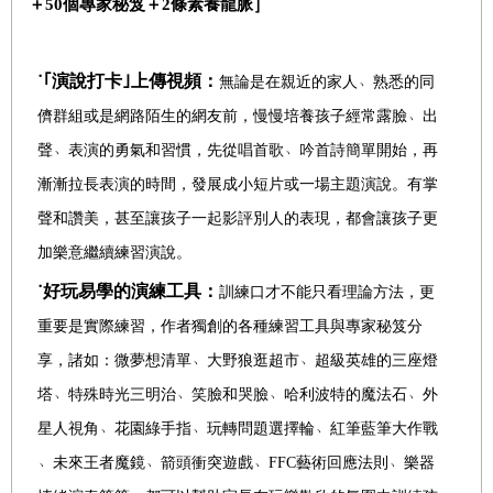
＋50個專家秘笈＋2條素養龍脈］
˙｢演說打卡｣上傳視頻：
無論是在親近的家人
﹅
熟悉的同
儕群組或是網路陌生的網友前，慢慢培養孩子經常露臉
﹅
出
聲
﹅
表演的勇氣和習慣，先從唱首歌
﹅
吟首詩簡單開始，再
漸漸拉長表演的時間，發展成小短片或一場主題演說
。有掌
聲和讚美，甚至讓孩子一起影評別人的表現，都會讓孩子更
加樂意繼續練習演說。
˙好玩易學的演練工具：
訓練口才不能只看理論方法，更
重要是實際練習，作者獨創的各種練習工具與專家秘笈分
享，諸如：微夢想清單
﹅
大野狼逛超市
﹅
超級英雄的三座燈
塔
﹅
特殊時光三明治
﹅
笑臉和哭臉
﹅
哈利波特的魔法石
﹅
外
星人視角
﹅
花園綠手指
﹅
玩轉問題選擇輪
﹅
紅筆藍筆大作戰
﹅
未來王者魔鏡
﹅
箭頭衝突遊戲
﹅
FFC
藝術回應法則
﹅
樂器