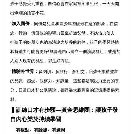
孩子感覺受到重視，自信心會在家庭裡漸漸生根，一天天開
出燦爛的語言小花。
˙加入同儕：
同儕是兒童和青少年階段最在意的對象，在信
念
﹅
行動
﹅
價值觀的影響力甚至超過父母，不妨借力使力，
把孩子的好朋友也納為演說力培養的夥伴，孩子的學習熱情
和持續力可能會更好!無論是自己建立一個演說群組，或是加
入別人現有的群組，都是好方法。
˙體驗外世界：
多閱讀
﹅
多旅行
﹅
多社交，陪孩子累積豐富
的見識
﹅
感受
﹅
觀察力
﹅
知識量，這些都是演說力重要的養
分，日常口才和公眾演說，都得靠大腦豐富的記憶庫提供素
材。
▍訓練口才有步驟—黃金思維圈：讓孩子發
自內心樂於持續學習
有觀點
﹅
有論據
﹅
有邏輯