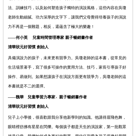
法、訓練技巧，以及如何塑造孩子獨特的演說風格，這些內容在吳瓊
老師生動細膩、功力深厚的文字下，讓我們父母覺得培養孩子的演說
力不再是一個難題，相反，還蘊含了極大的樂趣！
——何小英 兒童時間管理專家
親子暢銷書作者
清華狀元好習慣
創始人
具備演說力的孩子，未來更有競爭力。吳瓊老師的這本書，從常見的
生活場景著手，寫了很多可操作的實用方法、技巧，家長引導孩子好
操作、易做到。如果想讓孩子在演說方面更有競爭力，吳瓊老師的這
本書就是不二的選擇。
——魏華 兒童學習力專家
﹅
親子暢銷書作者
清華狀元好習慣
創始人
兒子上小學後，很喜歡跟我分享他新學到的知識。他講得眉飛色舞，
眼睛裡彷彿有星星在閃爍。每個孩子都是天生的演說家，第一批觀眾