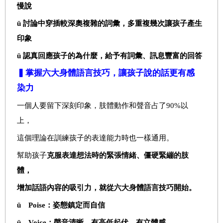
慢說
ü
討論中穿插較深奧複雜的詞彙，多重複幾次讓孩子產生
印象
ü
認真回應孩子的為什麼，給予有詞彙、訊息豐富的回答
▍掌握六大身體語言技巧，讓孩子說的話更有感
染力
一個人要留下深刻印象，肢體動作和聲音占了
90%
以
上，
這個理論在訓練孩子的表達能力時也一樣通用。
幫助孩子
克服表達想法時的緊張情緒、僵硬緊繃的肢
體，
增加話語內容的吸引力，就從六大身體語言技巧開始。
ü
Poise
：姿態鎮定而自信
ü
Voice
：聲音清晰，有高低起伏、有立體感