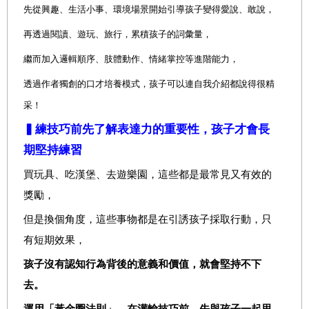
先從興趣、生活小事、環境場景開始引導孩子變得愛說、敢說，
再透過閱讀、遊玩、旅行，累積孩子的詞彙量，
繼而加入邏輯順序、肢體動作、情緒掌控等進階能力，
透過作者獨創的口才培養模式，孩子可以連自我介紹都說得很精
采！
▍練技巧前先了解表達力的重要性，孩子才會長
期堅持練習
買玩具、吃漢堡、去遊樂園，這些都是最常見又有效的
獎勵，
但是換個角度，這些事物都是在引誘孩子採取行動，只
有短期效果，
孩子沒有認知行為背後的意義和價值，就會堅持不下
去。
運用「黃金圈法則」，在灌輸技巧前，先與孩子一起思