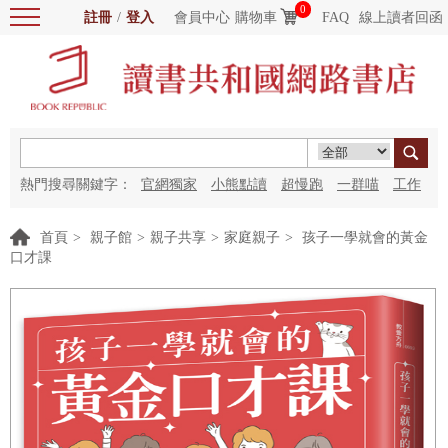
0
註冊
/
登入
會員中心
購物車
FAQ
線上讀者回函
熱門搜尋關鍵字：
官網獨家
小熊點讀
超慢跑
一群喵
工作
細胞
海洋圖書館
紅花
首頁
>
親子館
>
親子共享
>
家庭親子
>
孩子一學就會的黃金
口才課