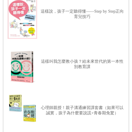
˙善於傾聽與觀察，一兩句話就能打動人心
決於早期的閱讀能力，而取決於其詞彙量的多少和豐富性。」
這樣說，孩子一定聽得懂——Step by Step正向
敏感、害羞、叛逆……負面缺點通通可以變強項
我不斷的反問自己，究竟如何能提高孩子的詞彙量水準呢？如何在敏
育兒技巧
˙準備心態˙展示自我˙技巧推動˙練習再練習
感期內，給孩子豐富的語言體驗呢？再深一層次說，語言只是表象，
「思考方式」才是主導，如何讓孩子能夠獨立思考？獨立思考後，又
該如何表達讓別人理解？這一連串的問題，在我腦海中不停的盤旋回
練習工具
以｢
Yes, and…
｣發展對話場景
――
先肯定再建議，
繞，讓我對孩子演說力有了更多的探索。
與孩子站在同一邊
我圍繞著「口才表達」與「演說能力」，在語言敏感期方面的研究不
這樣叫我怎麼教小孩？給未來世代的第一本性
別教育課
斷深入，腦海裡的謎團一個個被解開，同時也讓兒子Mike從三歲多開
第
4
節 擁有｢歸屬感｣，孩子就會主動想說、想表達
始「演說打卡」，從很小就開始培養他的演說力。從小培養孩子的演
比起家庭環境，｢同伴環境｣更重要
說力，長此以往不僅我們會省心省力，孩子更會受益終身。
˙同儕力量大˙協助孩子順利｢同化｣與｢分化｣
這些感受和體驗成了我寫這本書的初衷之一：是什麼曾經拯救過你，
自己建立一個演說群組，或是加入別人
心理師親授！親子溝通練習課套書（如果可以
你最好就用它來拯救這個世界。在探索孩子演說力的過程中，我發現
誠實，孩子為什麼要說謊+青春期免驚）
˙找到至少一個能帶孩子｢堅持打卡｣的朋友˙設定演說打卡
自己過去遇到的問題，到今天有很多家長還在不斷經歷著，所以，我
「里程數」
希望把關於孩子演說力培養的內容有系統的整理出來，這些認知可能