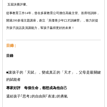
五屆決賽評審。
從事教育工作
14
年，曾在多家教育公司擔任高級主管、首席培訓師，
開過
200
多場主題講座，創立「吳瓊青少年口才訓練營」，致力於提
升孩子說話及演講能力，幫孩子贏得更好的未來！
目錄 |
目錄
■讓孩子的「天賦」，變成真正的「天才」，父母是最關鍵
的賦能者
專家好評 每個生命，都想成為他自己
還給孩子｢思考｣的自由與｢表達｣的勇氣