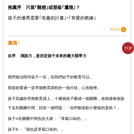
推薦序 只當｢雞翅｣或晉級｢鷹翅｣？
孩子的優秀需要｢有趣的計畫｣
+
｢有愛的教練｣
自
序 演說力，是決定孩子未來的最大競爭力
more
我們無法陪伴孩子一生，但我們給予的教育可以
書摘 |
TOP
自序
演說力，是決定孩子未來的最大競爭力
■現在，大手加小手一起轉動，開啟天賦寶藏的六把鑰匙
放下糖果和教鞭，用心諦聽那些細瑣、閃亮的小聲音……
我們無法陪伴孩子一生，但我們給予的教育可以。
Key1
以演說力為支點，為孩子的一生賦能
我曾經看過一堂早期教育課程的一個片段，心有餘悸。
第
1
節
好的表達力，是孩子未來的通關金卡
孩子四歲的早期教育課上，十幾個孩子圍成一個圓圈，老師讓每個孩
每一個孩子，都是天生的演說家
子走到圓圈中間，回答一個問題：「你們都喜歡什麼樣的蛋糕？
」
˙
童言：世上最純淨動人的語言
孩子A在圓圈中間告訴大家：「草莓口味的。」
˙
為何有些孩子就是到處受歡迎？
孩子B：「我也是草莓口味的。」
培養好口才，這些｢坑｣你踩了嗎？