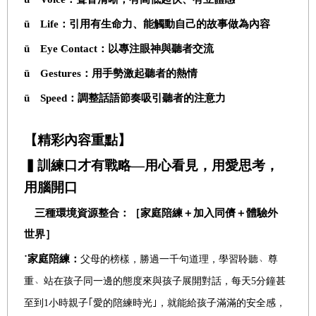
ü
Life
：引用有生命力、能觸動自己的故事做為內容
ü
Eye Contact
：以專注眼神與聽者交流
ü
Gestures
：用手勢激起聽者的熱情
ü
Speed
：調整話語節奏吸引聽者的注意力
【精彩內容重點】
▍訓練口才有戰略—用心看見，用愛思考，
用腦開口
三種環境資源整合：［家庭陪練＋加入同儕＋體驗外
世界］
˙家庭陪練：
父母的榜樣，勝過一千句道理，學習聆聽
﹅
尊
重
﹅
站在孩子同一邊的態度來與孩子展開對話，每天5分鐘甚
至到1小時親子｢愛的陪練時光｣，就能給孩子滿滿的安全感，