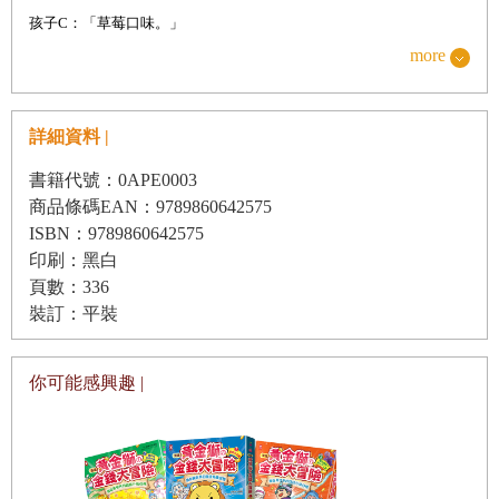
孩子C：「草莓口味。」
˙坑一：強調吸收，忽略輸出
more
幾乎每個孩子都一樣，都是喜歡草莓的。哲學家羅素曾經說過：「許
˙坑二：強調｢聽媽媽的話｣，忽視孩子自己的想法
多人寧死也不願意思考。」
父母做對三件事，就能養成小小演說家
詳細資料 |
「愛模仿」是孩子的行為特徵，可是答案全部都驚人的相似，這真的
˙讓孩子帶上｢夢想的力量｣去演說
是我們想要的教育嗎？
書籍代號：0APE0003
˙｢媽媽的榜樣｣勝過一千句道理
商品條碼EAN：9789860642575
所有的外在表現都是我們內心的投射，語言是思維的表達。孩子的語
˙每個｢小名嘴｣，沒有一個不讀書的
ISBN：9789860642575
言像是一面鏡子，反映了我們的教育方式：我們是否有意識的培養過
印刷：黑白
練習工具
微夢想清單
――
列出有趣新嘗試，一起挑戰頭腦風
孩子獨立思考的習慣？是否有意識的培養過孩子公眾演說的能力？
頁數：336
暴
裝訂：平裝
三歲～十三歲：孩子最重要的「語言發展」黃金期
你可能會覺得，等孩子長大了再培養他的演說力，又或者覺得培養孩
第
你可能感興趣 |
2
節
用｢黃金思維圈｣來思考，啟動孩子的演說內驅力
子的演說力用處不大，孩子沒有太多機會表現自己。
別急著培養，先從｢為什麼｣開始
我們先來說說，為什麼要「從小」培養孩子的演說力。三歲到十三歲
˙堅定好自己，也給孩子一點時間
這個階段特別珍貴，因為只有這段時間父母對孩子的心智成長能發揮
˙黃金思維圈：一種認識世界的根本方法