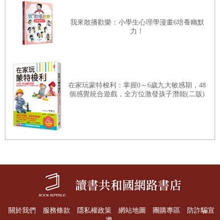
˙利用社會資源，為孩子製造「公眾演說」機會
會有偏差，但是我相信，對大家提升孩子的演說力還是會有啟發的。
熟知｢家族故事｣，是孩子演說的力量源泉
我來散播歡樂：小學生心理學漫畫6培養幽默
這本書有什麼「祕密武器」？
力！
˙血脈之樹結出的｢自信｣果實
本書主要內容分為三大部分：
˙二十題｢你知道嗎｣問卷表
第一部分是「籌謀催化」：
我們將「以終為始」的看待孩子受用一生
的演說習慣，找到引爆孩子演說動力的方法，不斷發掘孩子的演說潛
在家玩蒙特梭利：掌握0～6歲九大敏感期，48
練習工具
高能量姿勢
――
做對肢體動作，消除緊張信心倍增
能。
個感覺統合遊戲，全方位激發孩子潛能(二版)
第二部分是「戰略計畫」：
我們會找到孩子演說力的天賦，從孩子的
性格和語言發展黃金期、
用｢喜歡、好玩的事｣，點燃孩子探索與表達的熱情
家庭環境著手，引導孩子有計畫的實踐演說力的訓練，還會介紹父母
Key2
掌握語言發展黃金期，知識＋膽識同步培
該如何培養孩子演說的技巧
養
和邏輯。
第三部分是「綜合戰術」：
即如何通過多元方式，引導孩子積極在生
第
1
節 抓住三～十三歲語言敏感期，為孩子滋養演說環境
活中實踐演說，包括培
關於我們
服務條款
隱私權政策
網站地圖
團購專區
防詐騙宣