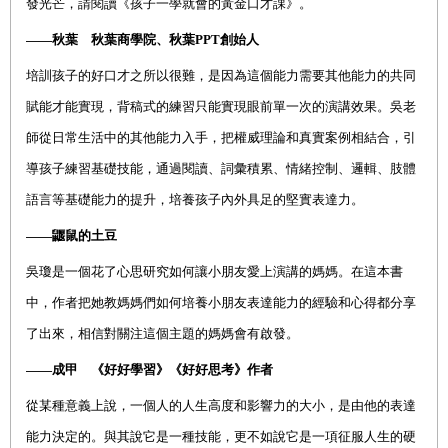
發光芒，請閱讀《孩子一學就會的黃金口才課》。
——秋葉 秋葉商學院、秋葉
PPT
創始人
培訓孩子的好口才之所以很難，是因為這個能力需要其他能力的共同
賦能才能實現，背稿式的練習只能實現眼前單一次的演講效果。吳老
師從日常生活中的其他能力入手，把權威理論和真實案例相結合，引
導孩子練習基礎技能，通過閱讀、詞彙積累、情緒控制、邏輯、肢體
語言等基礎能力的提升，培養孩子內外具足的堅實表達力。
——鼴鼠的土豆
吳瓊是一個花了心思研究如何讓小朋友愛上演講的媽媽。在這本書
中，作者把她教媽媽們如何培養小朋友表達能力的經驗和心得都分享
了出來，相信對關注這個主題的媽媽會有啟發。
——成甲 《好好學習》《好好思考》作者
從某種意義上說，一個人的人生高度和影響力的大小，是由他的表達
能力決定的。與其說它是一種技能，更不如說它是一項征服人生的硬