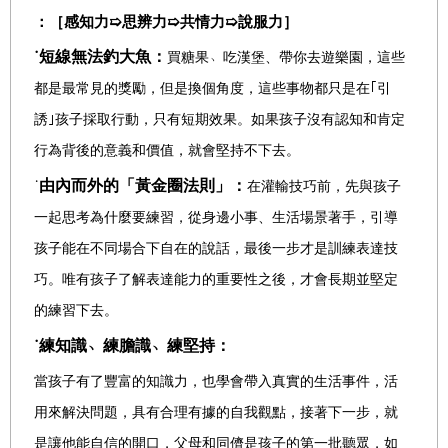
：［感知力
➯
思辨力
➯
共情力
➯
說服力］
˙短線無法釣大魚：
買糖果
﹅
吃漢堡、帶你去遊樂園，這些
都是最常見的獎勵，但是換個角度，這些事物都只是在｢引
誘｣孩子採取行動，只有短期效果。如果孩子沒有認知和肯定
行為背後的意義和價值，就會堅持不下去。
˙
由內而外的「黃金圈法則」：
在灌輸技巧前，先與孩子
一起思考為什麼要練習，從身邊小事、生活場景著手，引導
孩子能在不同場合下自在的說話，最後一步才是訓練表達技
巧。唯有孩子了解表達能力的重要性之後，才會長期並堅定
的練習下去。
˙練知識
﹅
練膽識
﹅
練堅持：
當孩子有了豐富的知識力，也學會帶入真實的生活事件，活
用來解決問題，具有合理有據的自我觀點，接著下一步，就
是讓他能自信的開口，父母和同儕是孩子的第一批聽眾，如