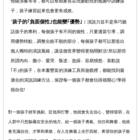
情緒演奏等等，都可以幫助家長在玩樂歡欣的氛圍中訓練孩
子，孩子練習起來也會更有成效。
˙孩子的｢負面個性｣也能變｢優勢｣：
演說力並不是乖巧聽
話孩子的專利，每個孩子有不同的個性，只要適當引導，調
用優勢特點，調整尖銳不順的部分，每個孩子都可以塑造出
個人獨特的演說風格，讓這個世界變得更熱鬧鮮活!所以那些
所謂內向
﹅
膽小
﹅
愛哭
﹅
叛逆
﹅
急躁
﹅
容易憤怒
﹅
喜歡說
｢不｣
的孩子，在本書豐富的演練工具與遊戲裡，都能找到最
適合的演說訓練方法，保證每一個孩子都會玩得很開心!學得
很自信!
對一個孩子經常挑剔、貶低和打擊，他就會失去信心，變得懦弱，在
人群中只想躲藏在安全的地方。給一個孩子勇氣、信任和舞臺，他就
會充滿自信、才華和果敢，在人生舞臺上光芒四射。希望你的孩子散