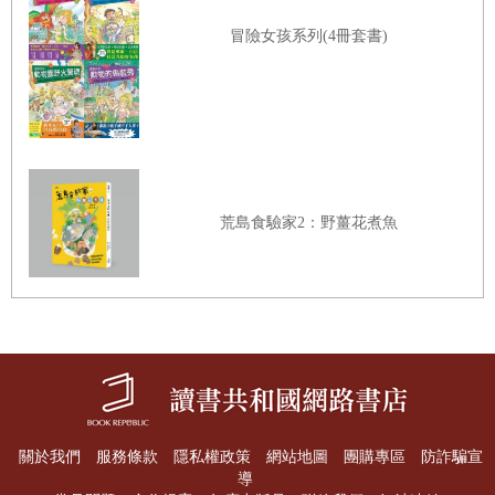
冒險女孩系列(4冊套書)
荒島食驗家2：野薑花煮魚
關於我們
服務條款
隱私權政策
網站地圖
團購專區
防詐騙宣
導