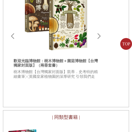
TOP
歡迎光臨博物館：樹木博物館＋菌菇博物館【台灣
獨家封面版】（兩冊套書）
從疑問到思考
樹木博物館【台灣獨家封面版】凱蒂．史考特的精
人生思辨關
細畫筆╳英國皇家植物園的深厚研究 引領我們走
入蓊鬱豐美、萬象紛呈的森林之中
★★法國文
★★這個世界
不容易被洗腦
| 同類型書籍 |