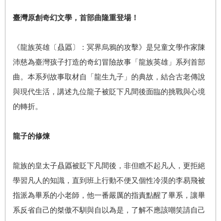
臺灣原創奇幻文學，首部曲隆重登場！
《龍族英雄〔贔屭〕：冥界烏鴉的攻擊》是兒童文學作家陳
沛慈為臺灣孩子打造的奇幻冒險故事「龍族英雄」系列首部
曲。本系列故事取材自「龍生九子」的典故，結合古老傳說
與現代生活，講述九位龍子被貶下凡間後面臨的挑戰與心境
的轉折。
龍子的修煉
龍族的皇太子贔屭被貶下凡間後，非但瞧不起凡人，更拒絕
學習凡人的知識，直到班上行動不便又個性冷漠的李易飛被
指派為畢系的小老師，他一番嚴厲的指責點醒了畢系，讓畢
系反省自己的桀傲不馴與自以為是，了解不應該嘲笑請自己