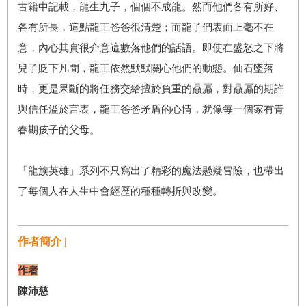
古籍中記載，龍生九子，個個不成龍。然而他們各有所好、
各有所長，這點龍王爸爸很清楚；而龍子們表面上毫不在
意，內心其實很介意這數落他們的話語。即使在盛怒之下將
兒子貶下凡間，龍王依然默默關心他們的動態。仙石墜落
時，更是果斷的將任務交給擅於負重的贔屭，對贔屭的期許
與信任溢於言表，龍王爸爸矛盾的心情，就像每一個家有青
春期孩子的父母。
「龍族英雄」系列不只寫出了精彩的魔法懸疑冒險，也帶出
了每個人在人生中會經歷的種種轉折與改變。
作者簡介 |
作者
陳沛慈