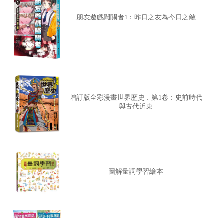
朋友遊戲闖關者1：昨日之友為今日之敵
增訂版全彩漫畫世界歷史．第1卷：史前時代
與古代近東
圖解量詞學習繪本