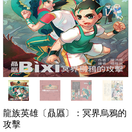
龍族英雄〔贔屭〕：冥界烏鴉的
攻擊