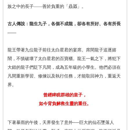
族之中的長子——善於負重的「贔屭」。
古人傳說：龍生九子，各個不成龍，卻各有所好、各有所長
——
龍王帶著九位龍子前往太白星君的宴席。席間龍子追逐嬉
鬧，不慎破壞了太白星君的百寶櫃。龍王一氣之下，將犯下
大錯的龍子們貶下凡間，成為五年級的小學生。他們必須在
凡間重新學習、修煉以及執行任務，才能取回神力，重返天
界。
曾經睥睨群雄的皇子，
如今背負解救生靈的重任。
下著暴雨的午後，天界發生了意外──巨大的仙石墜落人