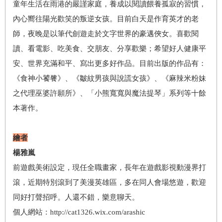
童年生活在雨港的嚴謹家庭，養成以閱讀餵養孤寂的習慣，
內心嚮往陽光歡笑的叛逆女孩。目前白天是作育英才的老
師，夜晚是以筆代劍遊走於文字世界的豪邁俠女。喜歡閱
讀、看電影、吃美食、交朋友、分享歡樂；希望好人健康平
安、世界充滿和平、寫出更多好作品。目前出版的作品有：
《食神小饕餮》、《皺紋男孩與說謊女孩》、《麻辣米粉妹
之代理巫婆許願所》、「小熊寬寬與魔法提琴」系列等十餘
本著作。
繪者
楊雅嵐
前遊戲美術設定，現任全職畫家，長年在遊戲影視動漫界打
滾，近期特別滾到了美漫英雄區，多在同人會場悠遊，歡迎
同好打聲招呼。人還不錯，樂意聊天。
個人網站：http://cat1326.wix.com/arashic