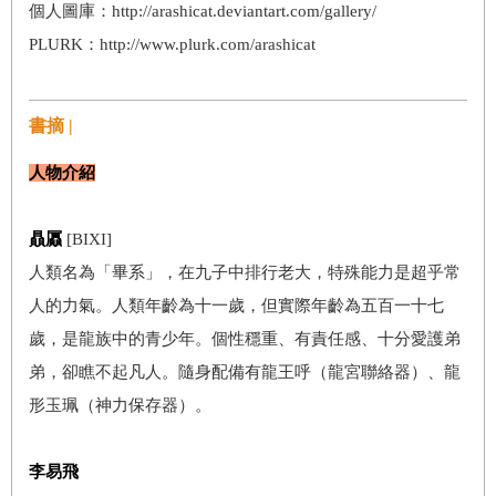
個人圖庫：http://arashicat.deviantart.com/gallery/
PLURK
：http://www.plurk.com/arashicat
書摘 |
人物介紹
贔屭
[BIXI]
人類名為「畢系」，在九子中排行老大，特殊能力是超乎常
人的力氣。人類年齡為十一歲，但實際年齡為五百一十七
歲，是龍族中的青少年。個性穩重、有責任感、十分愛護弟
弟，卻瞧不起凡人。隨身配備有龍王呼（龍宮聯絡器）、龍
形玉珮（神力保存器）。
李易飛