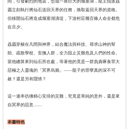
間，引發劇烈的地震，型成一座巨大的堰塞湖，龍王指派贔
屭立刻執行將仙石送回天界的任務，換取返回天界的資格。
但移開仙石將造成堰塞湖潰堤，下游村莊幾百條人命全都危
在旦夕。
贔屭穿梭在凡間與神界，結合魔法與科技、尋求山神的幫
助、疏散學校、安撫人群，全力阻止災難危及人們的性命。
當他總算來到仙石所在處，等著他的竟是一群負責啄食罪大
惡極之人靈魂的「冥界烏鴉」——龍子的罪孽真的深不可
赦？還是另有隱情？
這一連串彷彿精心安排的災難，究竟是單純的意外，還是來
自冥界的惡意……
本書特色