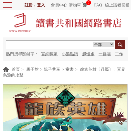
0
註冊
/
登入
會員中心
購物車
FAQ
線上讀者回函
熱門搜尋關鍵字：
官網獨家
小熊點讀
超慢跑
一群喵
工作
細胞
海洋圖書館
紅花
首頁
>
親子館
>
親子共享
>
童書
>
龍族英雄〔贔屭〕：冥界
烏鴉的攻擊