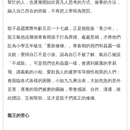
幫忙的人，也逐漸開始欣賞凡人思考的方式、做事的方法，
融入自己所在的班級，不再把上學視為懲罰。
龍子贔屭實際年齡五百一十七歲，正是個龍族「青少年」。
龍王氣他這幾個青春期孩子行為莽撞、處處惹禍，才將他們
貶為小學五年級生「重新修煉」。青春期的我們和贔屭一樣
尖銳：覺得自己不是小孩、認為自己不被了解、氣自己被說
「不成龍」。可是我們也和贔屭一樣，會遇到嚴厲的李易
飛、講義氣的小柏、愛欺負人的盧胖等等個性相異的人們；
會面臨各式各樣的困難，小如九九乘法表，大如危急的意外
災害，逐漸的我們被磨的圓融，學會感謝、合作、溝通，彼
此體諒、互相幫助，這才是龍子們真正的修煉。
龍王的苦心