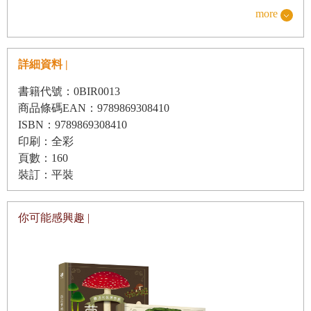
畢系的同班同學，雙腳行動不便，總是拄著拐杖。個性相當
more
倔強，表面上冷漠難以相處，其實很願意幫助他人，卻拒絕
任何人的幫助。
詳細資料 |
小柏
書籍代號：0BIR0013
商品條碼EAN：9789869308410
畢系班上的體育股長，也是畢系的好朋友。小時候和李易飛
ISBN：9789869308410
是鄰居，偷偷把李易飛不為人知的身世告訴畢系。
印刷：全彩
頁數：160
盧胖
裝訂：平裝
學校裡喜歡欺負人的小霸王，總是與一票跟班一起捉弄同
學，也時常嘲弄行動不便的李易飛。
你可能感興趣 |
嚴惠惠
畢系班上的班長，個性強勢又有責任感的女生。