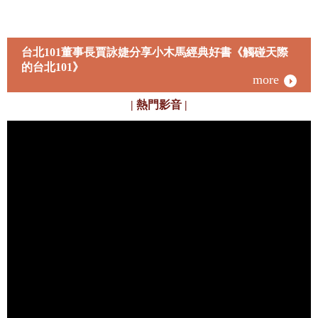
項而退場者不包含在內。 〔規則
3〕至遊戲第三天公布投票結果
為止，即便已達到勝負條件，遊
戲也不會結束。 〔規則4〕在遊
戲第三天公布投票結果時，將一
台北101董事長賈詠婕分享小木馬經典好書《觸碰天際
次對所有因投票或襲擊而退場者
的台北101》
進行處置。 〔規則5〕在遊戲第
more
三天公布投票結果之後，所有祝
福將會失效。 在想要破解真相的
| 熱門影音 |
那一刻， 你便踏入陷阱、無法抽
離， 唯一能做的就是──拚盡全
力爭取勝利！ ★「狼人生存遊
戲」系列（更多續集陸續推出，
敬請期待！） ‧《狼人生存遊戲
1：無處可逃！伯爵的狼人遊
戲》 ‧《狼人生存遊戲2：極限投
票！守衛vs.狼人遊戲》 ‧《狼人
生存遊戲3：絕望街區！存活率
1%的狼人遊戲》 ‧《狼人生存遊
戲4：一舉逆轉！IQ200的狼人遊
戲》 ‧《狼人生存遊戲5：膽戰心
驚！冰點下的狼人遊戲》 ‧《狼
人生存遊戲6：頂尖對決！三方
爭霸的狼人遊戲》 ‧《狼人生存
遊戲7：神出鬼沒！一百億圓的
狼人遊戲【上集】》 ‧《狼人生
存遊戲8：神出鬼沒！一百億圓
的狼人遊戲【下集】》 ‧《狼人