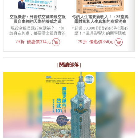
最高得票者退場前，因投票或被
襲擊的參加者都不會立刻出局，
而是能留在現場繼續參與討論，
換句話說，在第三天的投票結果
服
空服機密：外籍航空國際線空服
你的人生需要新收入！：25堂揭
公布前，場上的人員都不會減
員自由翱翔天際的養成之道
露財富和人生真相的商業洞察
少！ 此項規則乍看之下對村人陣
課，用51分的勇氣，專心快樂發
無
現役空服員飛行生活祕辛，“無
\\超過 30,000 則讀者好評推薦必
\
營有利，參加者之間能有更多的
展自己！
的
論身在何處，都要活出最真實的
讀！// 最具影響力的商學院教
意見交流，順利的話，就能快速
晴
自己” 、 “雲層之上，永遠是晴
授、職場專家錢婧，年度商業力
找出敵方破綻，揪出狼人，終結
79
折
優惠價
314元
79
折
優惠價
356元
天”
作
遊戲；然而，倘若這些留在場上
的「視同退場者」屬狼人陣營，
則能趁機作亂，誤導村人，進一
步影響後續遊戲的走向…… 這些
| 閱讀部落 |
「視同退場者」的存在，究竟是
福，還是禍？ 【追加規則：輝天
鳥的祝福】 〔規則1〕至遊戲第
三天公布投票結果為止，參加者
都不會「退場」，可以繼續留在
遊戲舞臺。 〔規則2〕因投票或
襲擊而「被視為退場」的參加
者，在遊戲第三天公布投票結果
之前，都可以繼續參與討論。 ※
投票結果會以廣播通知，襲擊結
果僅會以廣播通知是否成功。 ※
通靈師可以對「被視為退場」的
參加者使用能力。 ※「被視為退
場」的參加者無法發動能力，投
票也不列入計算。 ※違反禁止事