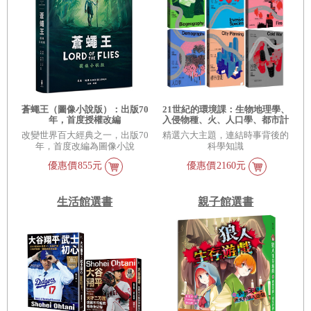
蒼蠅王（圖像小說版）：出版70
21世紀的環境課：生物地理學、
年，首度授權改編
入侵物種、火、人口學、都市計
劃、冷戰（牛津非常短講 III）
改變世界百大經典之一，出版70
精選六大主題，連結時事背後的
年，首度改編為圖像小說
科學知識
優惠價
855元
優惠價
2160元
生活館選書
親子館選書