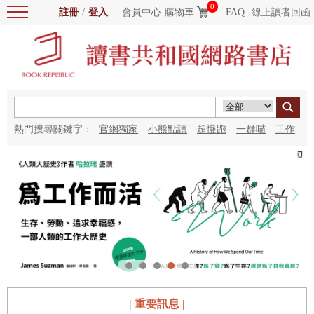
0
註冊
/
登入
會員中心
購物車
FAQ
線上讀者回函
熱門搜尋關鍵字：
官網獨家
小熊點讀
超慢跑
一群喵
工作
細胞
海洋圖書館
紅花
| 重要訊息 |