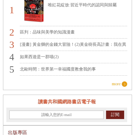
唯紅花綻放:習近平時代的認同與歸屬
1
2
區判：品味與美學的知識漫畫
3
[漫畫] 黃金獅的金錢大冒險！(2)黃金樹長高計畫：我在異
4
世界的錢錢升級任務，開店+投資，讓錢自己滾進來【增
如果西遊是一群喵(2)
5
值力 Lv UP】（附★ETF投資小高手．角色對戰牌卡4張）
北歐時間：世界第一幸福國度教會我的事
6
養野兔（英國溫萊特自然寫作獎暨年度選書）：記一段不
more
7
可思議且溫暖動人的真實友誼
飆股女王林恩如，超簡單投資法：2條均線x4大法寶x公式
讀書共和國網路書店電子報
8
選股，上萬會員證實有效 (隨書加贈新手投資理財5堂影音
克里姆林宮的餐桌
訂閱
9
課程QR code)
一本讀懂國小自然：了解「為什麼？」真的是一件很有趣
10
的事！
人生就是冰淇淋，要盡快享用啊！：關於跌倒、焦慮與那
出版專區