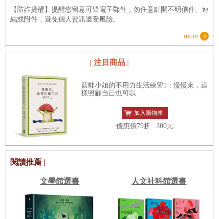
【防詐提醒】提醒您留意可疑電子郵件，勿任意點開不明信件、連
結或附件，避免個人資訊遭受風險。
more
| 注目商品 |
菇蛙小姐的不用力生活練習1：慢慢來，這
樣照顧自己也可以
加入購物車
優惠價
79
折
300元
閱讀推薦 |
文學館選書
人文社科館選書