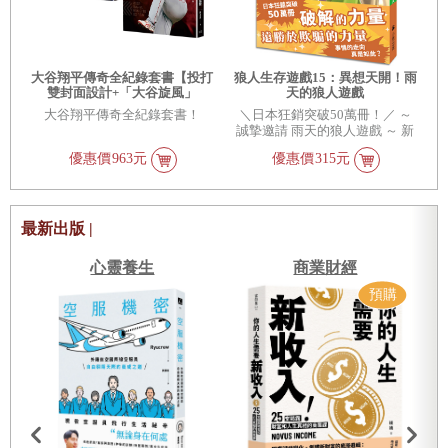
大谷翔平傳奇全紀錄套書【投打
狼人生存遊戲15：異想天開！雨
雙封面設計+「大谷旋風」
天的狼人遊戲
&「大谷傳奇」書衣海報特典
大谷翔平傳奇全紀錄套書！
＼日本狂銷突破50萬冊！／ ～
版】
誠摯邀請 雨天的狼人遊戲 ～ 新
規則、新遊戲、新狼人……實在
優惠價
963元
優惠價
315元
充滿無窮魅力， 希望各位連同伯
爵的份盡情玩樂！ 輝天鳥帶著祝
福翩然降臨， 在奇幻迷離的遊戲
中掀起滔天巨浪， 將有利戰局，
還是故弄玄虛，擾亂方寸？ 屋外
最新出版 |
滂沱大雨，不時夾雜著雨點打在
遮雨棚上的滴答聲，天空被厚重
心靈養生
商業財經
的烏雲覆蓋，昏暗的光線彷彿夜
晚提前到來。飯店內，點點燭光
微弱閃爍，一場「無人退場」的
生存遊戲即將開始！ 參加者們一
如既往，默默接過規則，但眼神
卻紛紛集中在「追加規則」上，
因為這項規則的設計者，正是參
與過多次遊戲的元老──赤村
隼。 破解的力量遠勝於欺騙的力
量！ 事情的走向真是如此？ 在
此規則之下，直到遊戲第三天的