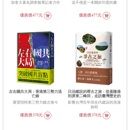
加拿大著名調查報導記者力作
這不僅是一本關於印度的書
優惠價
477元
優惠價
477元
左右國共大局：香港第三勢力流
日治建設的尋古之旅：從基隆港
亡錄
到屏東二峰圳，走訪臺灣歷史的
八個悠遊路線
冀望現時第三勢力鑑古推今
影響台灣百年現化代建設的浪漫
旅程
優惠價
378元
優惠價
378元