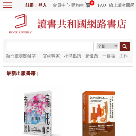
0
註冊
/
登入
會員中心
購物車
FAQ
線上讀者回函
熱門搜尋關鍵字：
官網獨家
小熊點讀
超慢跑
一群喵
工作
細胞
海洋圖書館
紅花
最新出版書籍 |