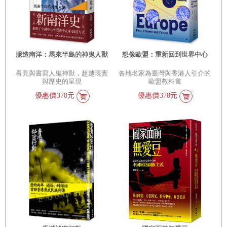
臆造南洋：馬來半島的神鬼人獸
想像歐盟：重新回到世界中心
看見與書寫人鬼神獸，超越現實
各地名家為臺灣與香港人引介的
與歷史的呈現
歐盟教科書
優惠價
378元
優惠價
378元