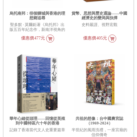
烏托南邦：徘徊獅城與香港的理
貨幣、思想與歷史通論——中國
想鄉追尋
經濟史的變局與抉擇
聖多默 ‧ 莫爾鉅著《烏托邦》出
史料嚴謹、視野宏觀
版五百年紀念作，新南洋視角的
理想鄉追尋
優惠價
477元
優惠價
405元
華年心緒從頭理——回憶從英殖
共祖的想像：台中國農宮誌
到中國特區六十年的香港
（1969-2024）
記錄了香港當代文人史重要篇章
半世紀的風雨洗禮，一座宮廟的
信仰傳奇