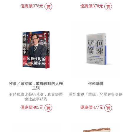
優惠價
378元
優惠價
378元
性事／政治家：歌舞伎町的人權
何來華僑
主張
有時現實比藝術荒誕，真實經歷
重新審視「華僑」的歷史與身份
會比故事精彩
優惠價
405元
優惠價
477元