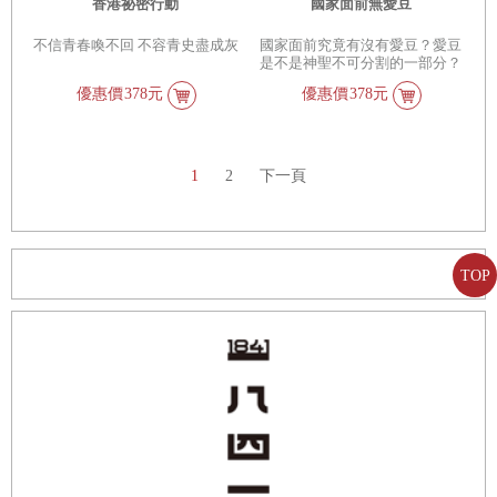
香港祕密行動
國家面前無愛豆
不信青春喚不回 不容青史盡成灰
國家面前究竟有沒有愛豆？愛豆
是不是神聖不可分割的一部分？
優惠價
378元
優惠價
378元
1
2
下一頁
TOP