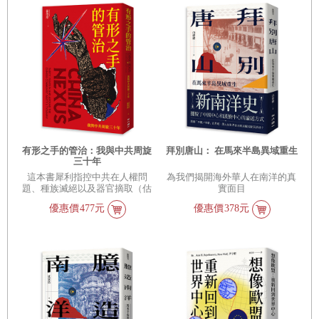
有形之手的管治：我與中共周旋
拜別唐山： 在馬來半島異域重生
三十年
這本書犀利指控中共在人權問
為我們揭開海外華人在南洋的真
題、種族滅絕以及器官摘取（估
實面目
計每年收益高達10億美元）上的
優惠價
477元
優惠價
378元
暴行。