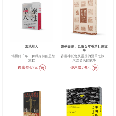
泰地華人
靈基壹築：見證百年香港社區故
事
一場橫跨千年、解碼身份的思想
香港神託會及靈基的變革之旅、
旅程
未曾發表的故事
優惠價
477元
優惠價
378元