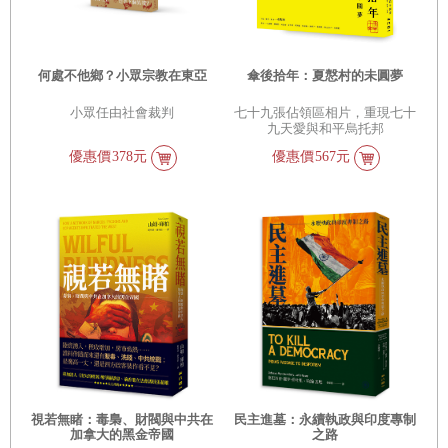
何處不他鄉？小眾宗教在東亞
傘後拾年：夏慤村的未圓夢
小眾任由社會裁判
七十九張佔領區相片，重現七十
九天愛與和平烏托邦
優惠價
378元
優惠價
567元
視若無睹：毒梟、財閥與中共在
民主進墓：永續執政與印度專制
加拿大的黑金帝國
之路