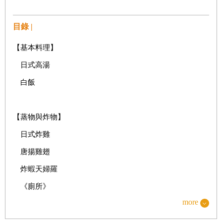
目錄 |
【基本料理】
日式高湯
白飯
【蒸物與炸物】
日式炸雞
唐揚雞翅
炸蝦天婦羅
《廁所》
more
《神隱少女》
日式煎餃