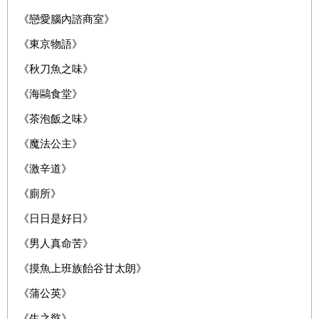
《戀愛腦內諮商室》
《東京物語》
《秋刀魚之味》
《海鷗食堂》
《茶泡飯之味》
《魔法公主》
《激辛道》
《廁所》
《日日是好日》
《男人真命苦》
《摸魚上班族飴谷甘太朗》
《蒲公英》
《生之慾》