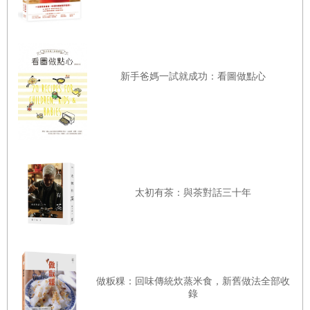
日式綜合火鍋（什錦鍋）
【魚類與甲殼類】
新手爸媽一試就成功：看圖做點心
散壽司
炙燒鰹魚
《海街日記》
《澪之料理帖》
炸竹筴魚
太初有茶：與茶對話三十年
鯖魚味噌煮
《武士美食家》
鮪魚生魚片
《風起》
做粄粿：回味傳統炊蒸米食，新舊做法全部收
錄
鮪魚黃瓜壽司卷