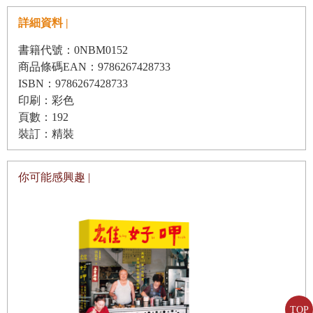
詳細資料 |
蒸豆沙包
《小森食光》
書籍代號：0NBM0152
商品條碼EAN：9786267428733
蔬菜天婦羅
ISBN：9786267428733
高麗菜炸什錦
印刷：彩色
頁數：192
裝訂：精裝
【湯、燉菜與麵類】
關東煮
你可能感興趣 |
番茄小黃瓜冷麵
湯麵
跨年蕎麥麵
炒麵麵包
《舞伎家的料理人》
TOP