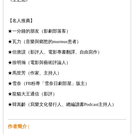
【名人推薦】
★一分鐘的朋友（影劇部落客）
★瓦力（音樂與鄉愁的murmur患者）
★但唐謨（影評人、電影專書翻譯、自由寫作）
★徐明瀚（電影與藝術評論人）
★馬世芳（作家、主持人）
★雪奈（FB粉專「雪奈日劇部屋」版主）
★龍貓大王通信（影評）
★韓嵩齡（寫樂文化發行人、總編讀書Podcast主持人）
作者簡介 |