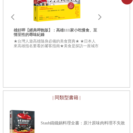
冷素麵
雄好呷╳雄
番茄味噌湯
書】
★從「好呷
豚汁（豬肉味噌湯）
合★ \\\
雄好呷【經典呷飽版】：高雄111家小吃慢食、至
敵手///
《心之谷》
情至性的尋味紀錄
★台灣人遊高雄隨身必備的美食寶典★ ★日本人
《龍貓》
來高雄指名要看的饕客指南★美食是探訪一座城市
最傑出的理由！ 在高雄，處處都有難以撼動的古
鍋燒烏龍麵
早美味地標。
好
小松菜味噌湯
生
《蒲公英》
《生之慾》
蒲公英夫人的拉麵
| 同類型書籍 |
壽喜燒
《昨日的美食》
Staub鑄鐵鍋料理全書：原汁原味肉料理不失敗
素麵