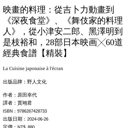
映畫的料理：從吉卜力動畫到
《深夜食堂》、《舞伎家的料理
人》，從小津安二郎、黑澤明到
是枝裕和，28部日本映画╳60道
經典食譜【精裝】
La Cuisine japonaise à l'écran
出版品牌：野人文化
作者：
原田幸代
譯者：
賈翊君
ISBN：9786267428733
出版日期：
2024-06-26
定價：
NT$ 880