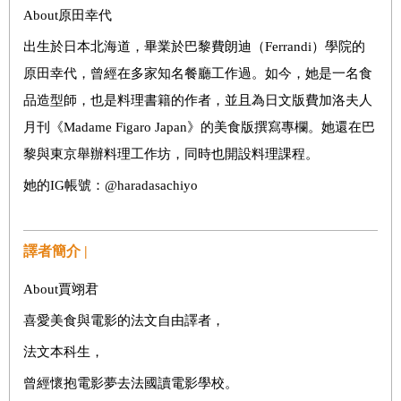
About原田幸代
出生於日本北海道，畢業於巴黎費朗迪（Ferrandi）學院的
原田幸代，曾經在多家知名餐廳工作過。如今，她是一名食
品造型師，也是料理書籍的作者，並且為日文版費加洛夫人
月刊《Madame Figaro Japan》的美食版撰寫專欄。她還在巴
黎與東京舉辦料理工作坊，同時也開設料理課程。
她的IG帳號：@haradasachiyo
譯者簡介 |
About賈翊君
喜愛美食與電影的法文自由譯者，
法文本科生，
曾經懷抱電影夢去法國讀電影學校。