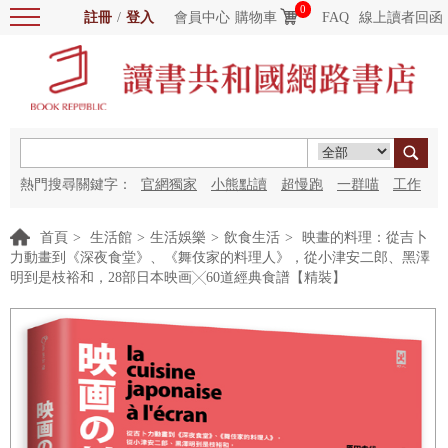
0
註冊
/
登入
會員中心
購物車
FAQ
線上讀者回函
熱門搜尋關鍵字：
官網獨家
小熊點讀
超慢跑
一群喵
工作
細胞
海洋圖書館
紅花
首頁
>
生活館
>
生活娛樂
>
飲食生活
>
映畫的料理：從吉卜
力動畫到《深夜食堂》、《舞伎家的料理人》，從小津安二郎、黑澤
明到是枝裕和，28部日本映画╳60道經典食譜【精裝】