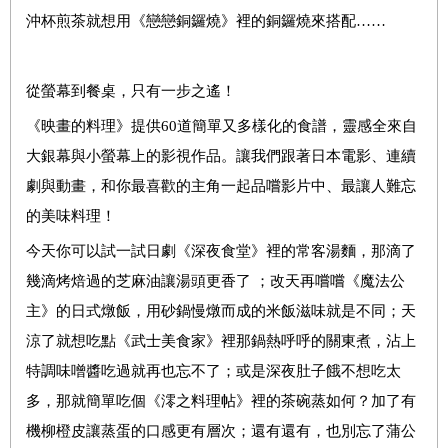
沖杯煎茶就想用《戀戀銅鑼燒》裡的銅鑼燒來搭配……
從螢幕到餐桌，只有一步之遙！
《映畫的料理》提供60道簡單又多樣化的食譜，靈感全來自
大銀幕與小螢幕上的影視作品。讓我們跟著日本電影、連續
劇與動畫，和你最喜歡的主角一起品嚐影片中、最讓人難忘
的美味料理！
今天你可以試一試日劇《深夜食堂》裡的常客湯麵，那滴了
幾滴烤焙過的芝麻油讓湯頭更香了 ；改天再嚐嚐《魔法公
主》的日式燉飯，用砂鍋慢燉而成的米飯滋味就是不同；天
涼了就想吃點《武士美食家》裡那鍋熱呼呼的關東煮，沾上
特調味噌醬吃過就再也忘不了；或是深夜肚子餓不想吃太
多，那就簡單吃個《澪之料理帖》裡的茶碗蒸如何？加了有
機柳橙皮讓蒸蛋的口感更有層次；還有還有，也別忘了蒲公