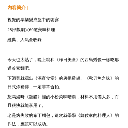
內容簡介 |
視覺的享樂變成盤中的饗宴
28部戲劇╳60道美味料理
經典、人氣全收錄
今天也太熱了，晩上就和《昨日美食》的西島秀俊一樣吃那
道冷素麵吧。
下酒菜就端出《深夜食堂》的唐揚雞翅、《秋刀魚之味》的
日式炸豬排，一定非常合拍。
想喝湯時《龍貓》裡的小松菜味噌湯，材料不用備太多，而
且很快就能享用了。
老是烤失敗的布丁麵包，這次就學學《舞伎家的料理人》的
作法，應該可以成功。