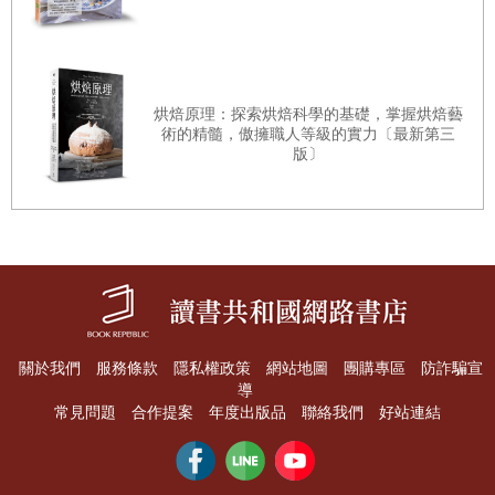
入口即化的茶碗蒸
【肉類與蛋料理】
烘焙原理：探索烘焙科學的基礎，掌握烘焙藝
術的精髓，傲擁職人等級的實力〔最新第三
茄子炒豬肉
版〕
親子丼
雞蛋三明治
日式烤雞串
《戀愛腦內諮商室》
馬鈴薯燉肉
《東京物語》
關於我們
服務條款
隱私權政策
網站地圖
團購專區
防詐騙宣
導
《秋刀魚之味》
常見問題
合作提案
年度出版品
聯絡我們
好站連結
炸豬排丼
日式炸豬排