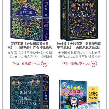
寂靜工廠【奇魅蔚藍燙金書
裝幀師【全球獨家｜限量低調奢
衣】：《裝幀師》作者哥德懸疑
華精裝版】｛英國原版燙金設計
新作，致所有渴望寂靜的失眠者
╳書口全彩噴畫╳作者印簽短語
★英國《星期日泰晤士報》暢銷
★英國暢銷超過320,000本★英
扉頁｝
小說 ★《出版人週刊》《每日郵
國Waterstone書店年度好書決選
報》《書商》雜誌讚嘆好評
／1月選書★英國亞馬遜Amazon
79
折
優惠價
474元
79
折
優惠價
695元
UK編輯精選推薦