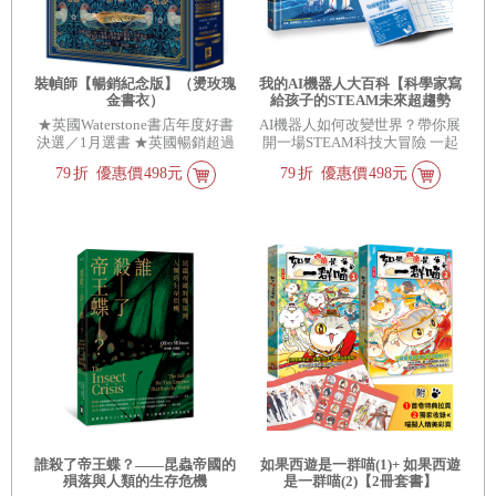
裝幀師【暢銷紀念版】（燙玫瑰
我的AI機器人大百科【科學家寫
金書衣）
給孩子的STEAM未來超趨勢
(1)】：卡內基美隆大學教授帶你
★英國Waterstone書店年度好書
AI機器人如何改變世界？帶你展
認識機器人如何改變世界，從醫
決選／1月選書 ★英國暢銷超過
開一場STEAM科技大冒險 一起
療、救災到戰場，從深海、太空
320,000本 ★英國亞馬遜Amazon
上天、鑽地、下海出任務！★隨
到最新研究
79
折
優惠價
498元
79
折
優惠價
498元
UK編輯精選推薦
書附「AI機器人探索任務」學習
單★
誰殺了帝王蝶？——昆蟲帝國的
如果西遊是一群喵(1)+ 如果西遊
殞落與人類的生存危機
是一群喵(2)【2冊套書】