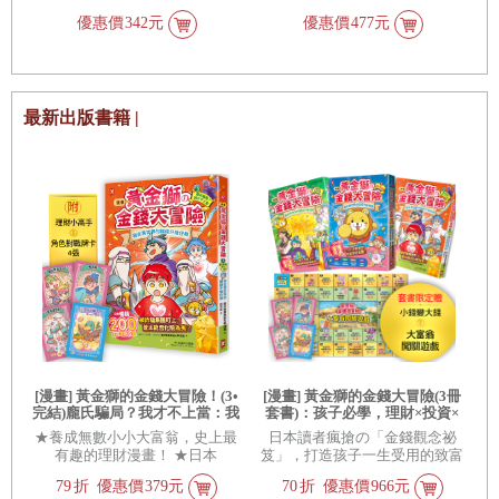
種不思議歡樂開課， 讓你開眼界
英國脫歐不是民主政治的選擇，
優惠價
342元
優惠價
477元
也大呼超妙der~ 漫畫看著看著，
而是「劍橋分析公司」的精心算
邊噴笑邊長知識。
計！當大數據、心理學成為武
器，選民變成操弄工具，我們該
如何抵擋民粹風暴的強勢逆襲？
網路選戰未來又將如何不斷撕裂
最新出版書籍 |
民主？※ 「劍橋分析公司」前業
務總監第一手公開數位選戰的操
作內幕！※ 首度揭露川普陣營與
俄羅斯、「劍橋分析」的三方合
作※ 歐美資訊戰的前車之鑑，台
灣面對網路戰爭的必讀好書！
[漫畫] 黃金獅的金錢大冒險！(3•
[漫畫] 黃金獅的金錢大冒險(3冊
完結)龐氏騙局？我才不上當：我
套書)：孩子必學，理財×投資×
在異世界的錢錢升級任務，成為
遊戲故事，從小養成高財商FQ
★養成無數小小大富翁，史上最
日本讀者瘋搶の「金錢觀念祕
真正有錢人的最終試煉【守財力
小富翁【套書限定贈「小錢變大
有趣的理財漫畫！ ★日本
笈」，打造孩子一生受用的致富
+花錢力Lv UP】（附★賺錢小高
錢」大富翁闖關遊戲】附★角色
Amazon讀者平均4.8／5顆星，超
體質！★日本Amazon讀者平均
手．角色對戰牌卡4張）
對戰牌卡12張
79
折
優惠價
379元
70
折
優惠價
966元
級好評！
4.8／5顆星，超級好評！