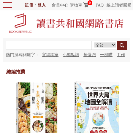
0
註冊
/
登入
會員中心
購物車
FAQ
線上讀者回函
熱門搜尋關鍵字：
官網獨家
小熊點讀
超慢跑
一群喵
工作
細胞
海洋圖書館
紅花
總編推薦 |