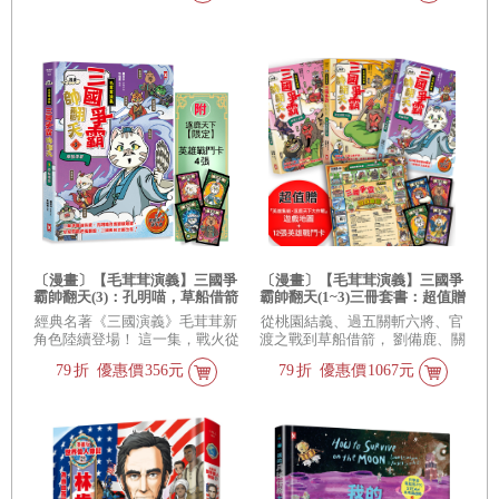
〔漫畫〕【毛茸茸演義】三國爭
〔漫畫〕【毛茸茸演義】三國爭
霸帥翻天(3)：孔明喵，草船借箭
霸帥翻天(1~3)三冊套書：超值贈
(附✦逐鹿天下「限定」英雄戰鬥
『英雄集結•逐鹿天下大作戰』
經典名著《三國演義》毛茸茸新
從桃園結義、過五關斬六將、官
卡4張）
遊戲地圖+12張英雄戰鬥卡
角色陸續登場！ 這一集，戰火從
渡之戰到草船借箭， 劉備鹿、關
荊州一路燒向赤壁前線， 英雄們
羽獅、張飛熊、曹操狼、孔明
79
折
優惠價
356元
79
折
優惠價
1067元
不只要打得猛、算得準、談得
喵……輪番上陣； 全彩漫畫搭配
成， 還要會看天氣，才能在亂世
動物角色，人物關係一秒入腦，
中翻盤逆襲！
讓孩子看得懂、笑得開心，三國
名場面更有記憶點！