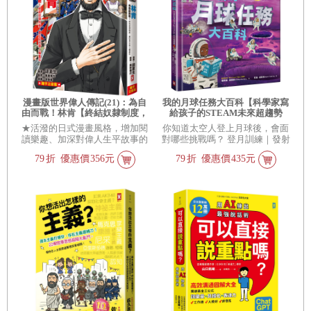
漫畫版世界偉人傳記(21)：為自
我的月球任務大百科【科學家寫
由而戰！林肯【終結奴隸制度，
給孩子的STEAM未來超趨勢
奠定民主與人權基石】(專家監修
(2)】：航太工程師帶你挑戰極端
★活潑的日式漫畫風格，增加閱
你知道太空人登上月球後，會面
•難字注音版)
溫度，躲避致命輻射，從登陸到
讀樂趣、加深對偉人生平故事的
對哪些挑戰嗎？ 登月訓練｜發射
打造地下城市，採礦、種菜、還
印象。 ★每一本皆有豐富的小知
升空｜月面探險｜採礦加工 | 能
能在月球賽車！
79
折
優惠價
356元
79
折
優惠價
435元
識延伸閱讀，以多元圖表、真實
源補給 | 太空觀光 解鎖超過20項
照片輔助，讓孩子更深入了解偉
月球任務，一起打造最酷的月球
人們當時的生活，以及影響世界
基地！
的成就。