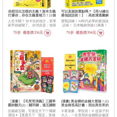
你想活出怎樣的主義？資本主義
可以直接說重點嗎？【用AI練出
打爆你，存在主義還補刀！22個
最強說話術！】：高效溝通圖解
哲學思想超鬧大亂鬥，帶你在人
大全，獨創「詞彙量×具體化×表
人生卡關？ 你卡住的地方，哲學
實戰訓練！AI時代必學的最強說
生荒謬連擊裡笑著破關！
達力」黃金三公式，讓你工作
家早就破關了。 好消息是：他留
話術！ 日本暢銷突破12萬冊！
順、人緣好、評價高
下了攻略。 壞消息是：攻略比關
從腦袋空白到精準表達 3步驟+指
79
折
優惠價
356元
79
折
優惠價
394元
卡還難懂？！
令範本，每個人都能成為職場表
達高手
〔漫畫〕【毛茸茸演義】三國爭
[漫畫] 黃金獅的金錢大冒險！(2)
霸帥翻天(2)：關羽獅，過五關斬
黃金樹長高計畫：我在異世界的
六將(附✦逐鹿天下「限定」英雄
錢錢升級任務，開店+投資，讓
忠義破五關，官渡定天下!!! 獨家
⚞看漫畫，學投資！⚟ 從孩子到
戰鬥卡４張）
錢自己滾進來【增值力 Lv UP】
贈送✦【逐鹿天下「限定」英雄
大人，一生受用的金錢觀必修課
（附★ETF投資小高手．角色對