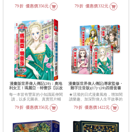
戰鬥卡４張】
戰牌卡4張）
79
折
優惠價
356元
79
折
優惠價
332元
漫畫版世界偉人傳記(20)：奧地
漫畫版世界偉人傳記(專家監修・
利女王！瑪麗亞・特蕾莎【以改
難字注音版)(17)~(20)四冊套書
革鞏固帝國，開啟女性統治新時
【克麗奧佩脫拉+西頓+安妮‧法蘭
每一本皆有豐富的小知識延伸閱
★活潑的日式漫畫風格，增加閱
代】(專家監修•難字注音版)
克+瑪麗亞‧特蕾莎】
讀，以多元圖表、真實照片輔
讀樂趣、加深對偉人生平故事的
助，讓孩子更深入了解偉人們當
印象。 ★每一本皆有豐富的小知
79
折
優惠價
356元
79
折
優惠價
1422元
時的生活，以及影響世界的成
識延伸閱讀，以多元圖表、真實
就。
照片輔助，讓孩子更深入了解偉
人們當時的生活，以及影響世界
的成就。