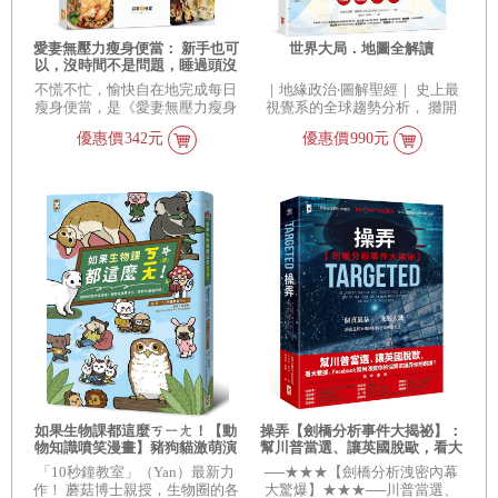
愛妻無壓力瘦身便當： 新手也可
世界大局．地圖全解讀
以，沒時間不是問題，睡過頭沒
關係，106道好吃、會瘦料理
不慌不忙，愉快自在地完成每日
｜地緣政治‧圖解聖經｜ 史上最
（真的不復胖~~）
瘦身便當，是《愛妻無壓力瘦身
視覺系的全球趨勢分析， 攤開
便當》的最高指導原則(笑~)，今
150張全彩世界地圖 Ｘ 70張精彩
優惠價
342元
優惠價
990元
天起，就與貝蒂一起展開輕鬆無
圖表， 一次掌握83項國際脈動！
壓力的瘦身飲食生活吧！
如果生物課都這麼ㄎㄧㄤ！【動
操弄【劍橋分析事件大揭祕】：
物知識噴笑漫畫】豬狗貓激萌演
幫川普當選、讓英國脫歐，看大
出，笑到你滿地找頭
數據、Facebook如何洩露你的個
「10秒鐘教室」（Yan）最新力
──★★★【劍橋分析洩密內幕
資來操弄你的選擇？
作！ 蘑菇博士親授，生物圈的各
大驚爆】★★★──川普當選、