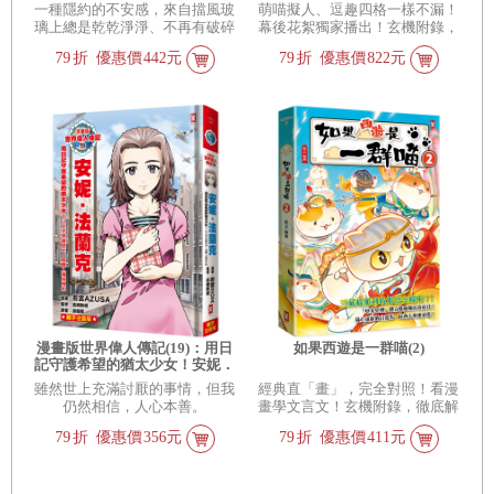
一種隱約的不安感，來自擋風玻
萌喵擬人、逗趣四格一樣不漏！
璃上總是乾乾淨淨、不再有破碎
幕後花絮獨家播出！玄機附錄，
的蟲翅 ⊱ 外面的路燈也不再常有
徹底解密！深挖西遊記中的寶藏
79
折
優惠價
442元
79
折
優惠價
822元
成群飛蟲圍繞……
細節！
漫畫版世界偉人傳記(19)：用日
如果西遊是一群喵(2)
記守護希望的猶太少女！安妮．
法蘭克【以文字見證歷史，喚醒
雖然世上充滿討厭的事情，但我
經典直「畫」，完全對照！看漫
人權與良知】(專家監修•難字注
仍然相信，人心本善。
畫學文言文！玄機附錄，徹底解
音版)
密！深挖西遊記中的寶藏細節！
79
折
優惠價
356元
79
折
優惠價
411元