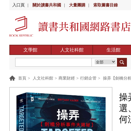
入口頁
|
關於讀書共和國
|
大量團購
|
索取圖書目錄
文學館
人文社科館
生活館
首頁
>
人文社科館
>
商業財經
>
行銷企管
>
操弄【劍橋分析
操
選
何