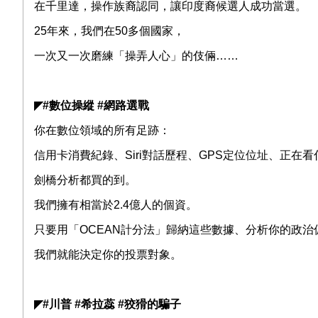
在千里達，操作族裔認同，讓印度裔候選人成功當選。
25
年來，我們在
50
多個國家，
一次又一次磨練「操弄人心」的伎倆
……
◤
#
數位操縱
#
網路選戰
你在數位領域的所有足跡：
信用卡消費紀錄、
Siri
對話歷程、
GPS
定位位址、正在看
劍橋分析都買的到。
我們擁有相當於
2.4
億人的個資。
只要用「
OCEAN
計分法」歸納這些數據、分析你的政治
我們就能決定你的投票對象。
◤
#
川普
#
希拉蕊
#
狡猾的騙子