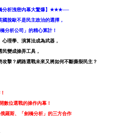
橋分析洩密內幕大驚爆】
★★★
──
英國脫歐不是民主政治的選擇，
橋分析公司」的精心算計！
、心理學、演算法成為武器，
選民變成操弄工具，
勢攻擊？網路選戰未來又將如何不斷撕裂民主？
書！
開數位選戰的操作內幕！
與俄羅斯、「劍橋分析」的三方合作