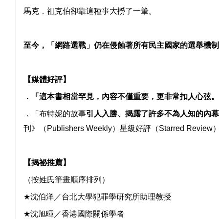
馬克．祖克伯卻靠這種事大撈了一筆。
至今，「網路選戰」仍在侵蝕著所有民主國家的選舉機制
【媒體好評】
．「這本書相當罕見，內容不僅重要，更非常扣人心弦。
．「布特妮的故事
引人入勝、揭露了許多不為人知的內幕
刊》（
Publishers Weekly
）星級好評（
Starred Review
【揭祕推薦】
（按姓氏筆畫順序排列）
★
沈伯洋／台北大學犯罪學研究所助理教授
★
沈旭暉／香港國際關係學者