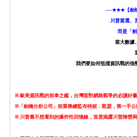
──
★★★
【劍
川普當選、
而是「劍
當大數據
我們要如何抵擋資訊戰的強
※
歐美資訊戰的前車之鑑，台灣面對網路戰爭的必讀好
※
「劍橋分析公司」前業務總監布特妮．凱瑟，第一手公
※
川普最不想看到的爆炸性回憶錄，首度揭露川普陣營