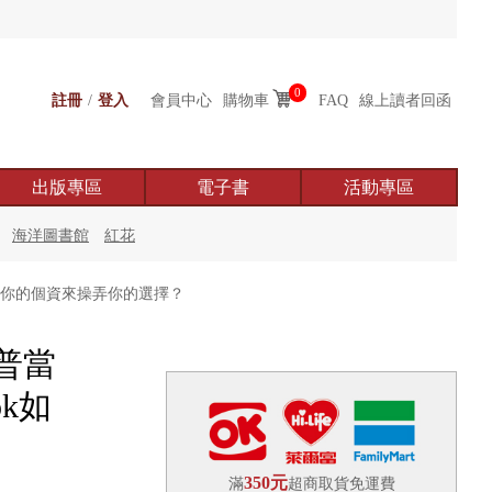
0
註冊
/
登入
會員中心
購物車
FAQ
線上讀者回函
出版專區
電子書
活動專區
海洋圖書館
紅花
露你的個資來操弄你的選擇？
普當
k如
350元
滿
超商取貨免運費