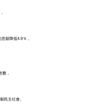
，
的意願降低
4.9
％，
經費，
。
裂民主社會。