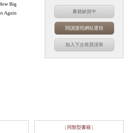
 How Big
書籍缺貨中
en Again
閱讀護照網站選領
加入下次再買清單
| 同類型書籍 |