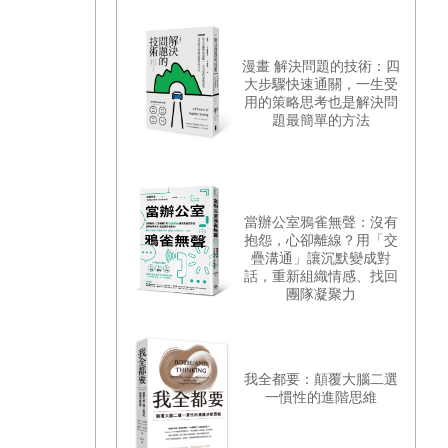
漫畫 解決問題的技術：四
大步驟快速通關，一生受
用的策略思考也是解決問
題最簡單的方法
當辦公室鴉雀無聲：沒有
抱怨，心卻離線？用「交
疊溝通」讓沉默變成對
話，重新組織情感、找回
團隊凝聚力
我全都要：顛覆大腦二選
一慣性的進階思維