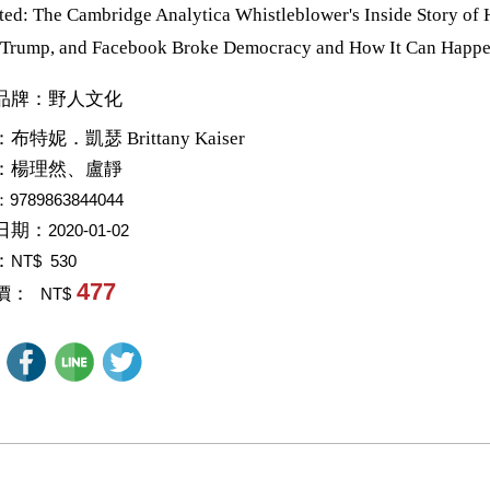
ted: The Cambridge Analytica Whistleblower's Inside Story of
 Trump, and Facebook Broke Democracy and How It Can Happ
品牌：野人文化
：
布特妮．凱瑟 Brittany Kaiser
：
楊理然、盧靜
：9789863844044
日期：
2020-01-02
：
NT$ 530
477
價：
NT$