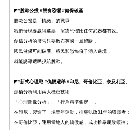
◤
#
脫歐公投
#
餵食恐懼
#
健保破產
脫歐公投是「情緒」的戰爭，
我們發現要贏得選票，渲染恐懼比任何武器都有效。
劍橋分析的廣告只要散布英國一旦留歐，
國民健保可能破產、移民和恐怖份子湧入邊境，
就能誘導選民投給脫歐。
◤
#
新式心理戰
#
仇恨選舉
#
印尼、哥倫比亞、奈及利亞、
劍橋分析利用兩大機密技術：
「心理圖像分析」、「行為精準鎖定」，
在印尼，製造了一場青年運動，推翻執政
31
年的獨裁者
在哥倫比亞，運用當地人的驕傲感，成功推舉腐敗領袖；