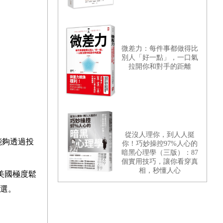
微差力：每件事都做得比
別人「好一點」，一口氣
拉開你和對手的距離
從沒人理你，到人人挺
能夠透過投
你！巧妙操控97%人心的
暗黑心理學（三版）：87
個實用技巧，讓你看穿真
相，秒懂人心
美國極度鬆
選。