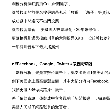
劍橋分析瘋狂購買
Google
關鍵字，
讓希拉蕊的前幾名搜尋結果充斥「狡猾」「騙子」等資訊
成功讓中間選民不出門投票，
讓希拉蕊票倉
──
美國黑人投票率創下
20
年來最低，
更讓搖擺州選民投給川普的意願提昇
3.9
％，投給希拉蕊
一舉替川普拿下最大搖擺州
……
◤
#Facebook
、
Google
、
Twitter #
假新聞幫凶
「劍橋分析」光是在數位廣告上，就支出高達
1
億美金的
創下美國史上最高競選金額，其中大部分流向
Facebook
我們更砸大錢做網路原生廣告，
將「偏頗資訊」偽裝成中立客觀的「新聞報導」，徹底撕
美國人民成了網路戰爭的受害者，