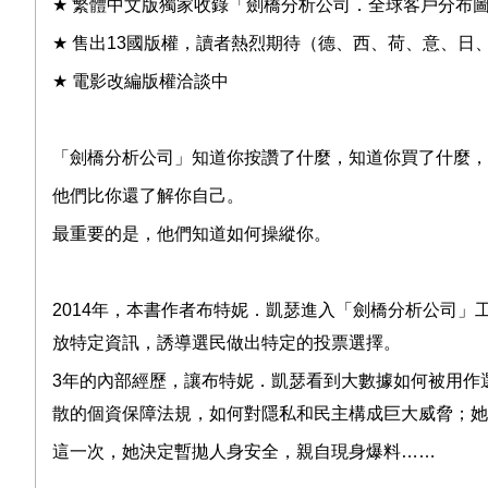
★
繁體中文版獨家收錄「劍橋分析公司．全球客戶分布
★
售出
13
國版權，讀者熱烈期待（德、西、荷、意、日
★
電影改編版權洽談中
「劍橋分析公司」知道你按讚了什麼，知道你買了什麼，
他們比你還了解你自己。
最重要的是，他們知道如何操縱你。
2014
年，本書作者布特妮．凱瑟進入「劍橋分析公司」
放特定資訊，誘導選民做出特定的投票選擇。
3
年的內部經歷，讓布特妮．凱瑟看到大數據如何被用作
散的個資保障法規，如何對隱私和民主構成巨大威脅；她
這一次，她決定暫拋人身安全，親自現身爆料
……