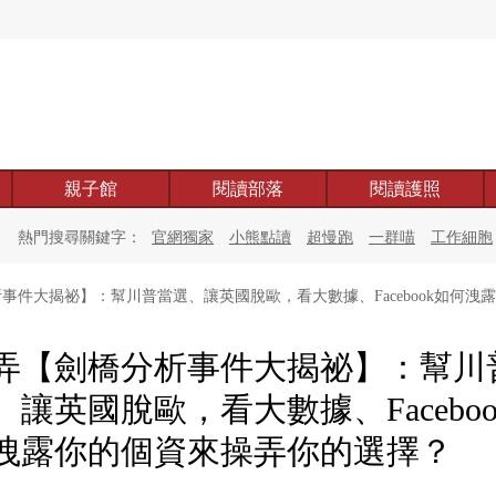
親子館
閱讀部落
閱讀護照
熱門搜尋關鍵字：
官網獨家
小熊點讀
超慢跑
一群喵
工作細胞
事件大揭祕】：幫川普當選、讓英國脫歐，看大數據、Facebook如何洩
弄【劍橋分析事件大揭祕】：幫川
、讓英國脫歐，看大數據、Faceboo
洩露你的個資來操弄你的選擇？