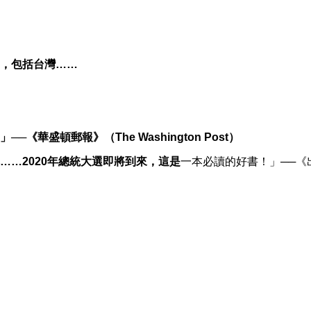
，包括台灣
……
」
──
《華盛頓郵報》（
The Washington Post
）
……2020
年總統大選即將到來，這是
一本必讀的好書！」
──
《
）