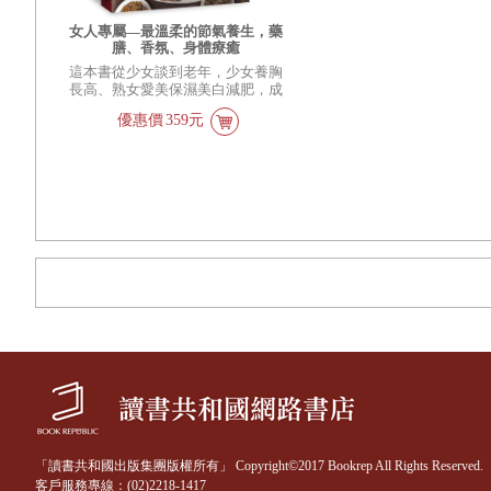
女人專屬—最溫柔的節氣養生，藥
膳、香氛、身體療癒
這本書從少女談到老年，少女養胸
長高、熟女愛美保濕美白減肥，成
熟女面對更年期與老年，女人所渴
優惠價
359元
望的健康、美麗、幸福，都寫在書
裡了。 杜丞蕓醫師曾經擔任過廣
告文案，思想活潑，寫作手法相當
親切，打破中醫書總是一板一眼的
印象。
「讀書共和國出版集團版權所有」 Copyright©2017 Bookrep All Rights Reserved.
客戶服務專線：(02)2218-1417