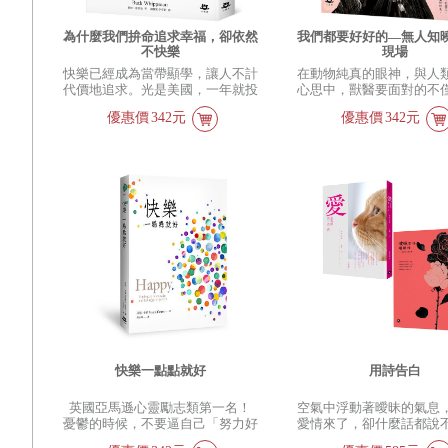
機，到街頭通宵開著的牛肉麵店吃
碗麵，深深感謝麵店開著，收容了
她；形容黃昏炒茼蒿菜時，突然醒
為什麼我們拚命追求幸福，卻依然
我們都要好好的—無人知
悟「這世界終究是孤獨的，有了孩
不快樂
現場
子，依然你是你，我是我，生命根
快樂已經成為當帶顯學，讓人不計
在動物純真的眼神，與人
本的孤獨不會解決」。關於這本
代價地追求。光是美國，一年就投
心思中，獸醫要面對的不
書，蘇美是這麼說的：人不是愛的
注數百億美元在各種讓人幸福快樂
療，更多時候是人心。在
動物，人是經濟的動物，當你明白
優惠價
342元
優惠價
342元
的課程與產品上，可是在全球幸福
的獸醫院裡，天天上演著
這個道理，你才算成為一個真正的
快樂排行榜上，美國甚至落後非洲
水，偶爾有超越醫療的奇
文藝女青年。她接地氣、善理財、
國家。移居美國的英國記者，露
多的是分離——《我們都
愛自己，堅忍不拔地在舒適和省錢
絲‧惠普曼，也被捲入這場「快樂
的---無人知曉的獸醫現場
間尋找平衡，而不是一味地賣苦白
風暴」，她秉持著英國人的冷靜與
台灣獸醫師艱苦的工作環
費力。永恆的愛情不能把屎尿孩子
譏諷，加上在英國廣播公司被訓練
獸醫日日面對無常處境的
洗乾淨，歌詠人類的孤獨也敵不過
出的記者專業，展開尋找真相的旅
我們以為的美好，是獸醫
夜夜起三次餵奶。明白了這些道
程。最終，她更發現得到快樂的方
浮光片影，也是支撐他們
理，你才算具備文藝女青年真正的
法，其實很簡單……。
風骨。 作為孕婦，蘇美犀利潑
辣，對孕中的每件事寫來都淋漓痛
快，跟一般的親子書、孕婦書，相
當不同，其他書都教你溫柔與愛，
蘇美教你俐落與生活。這不只是一
本看了充滿愛的書，這是一本看了
很爽，爽了之後又會回顧人生的
快樂一點點就好
用詩告白
書。 原來這就是當媽媽。一個女
人就此結束了恣意而為的小散文時
代，帶著孩子進入了漫長、持久而
英國亞馬遜心靈勵志類第一名！
空氣中浮動著曖昧的氣息
堅韌的大史詩時代。--〈清晨五點
憂鬱的時候，不要逼自己「努力好
愛情來了，卻什麼話都說
的牛肉麵店〉 人不是愛的動物，
起來」，給自己一點時間，以及很
那就用詩來表白吧，因為