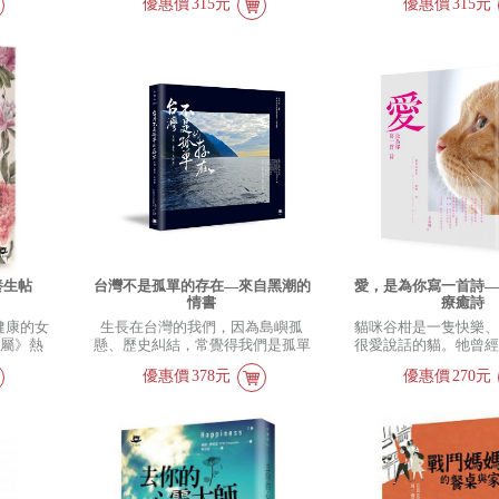
優惠價
315元
優惠價
315元
蹈、身體、藝術教育
那恰恰是台灣最匱乏
養生帖
台灣不是孤單的存在—來自黑潮的
愛，是為你寫一首詩
情書
療癒詩
健康的女
生長在台灣的我們，因為島嶼孤
貓咪谷柑是一隻快樂
專屬》熱
懸、歷史糾結，常覺得我們是孤單
很愛說話的貓。牠曾
推出新
存在於地球的偏僻角落。然而，我
被欺侮過，輾轉到收
優惠價
378元
優惠價
270元
舒活養生
們卻忘了，台灣是個豐美小島，她
到現在的媽媽，谷柑媽
氣來，也
日日夜夜被溫暖的黑潮包圍著，台
的谷柑，快樂自在地
四個小
灣的沿海，早有海豚定居，不時有
愛說話，一高興就喵
一單位)
鯨魚來探訪；每到初春，成群飛魚
牠竟然開始「寫詩」
止影響健
在海面跳躍著，閃閃發光：海鳥永
詩的時候，心會動動
響。按照
遠盤旋在海上、岸邊，吟唱著大海
貓掌，牠舔一舔，有
可以擺脫
的詩歌。
是愛，就要留下來。