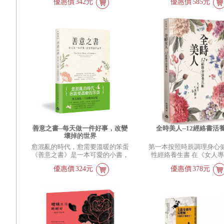
人是經濟的動物，當你明白這個道
優惠價
342元
優惠價
585元
多很多溫柔，每天快樂一點點就
你寫一首詩。
理，你才算成為一個真正的文藝女
好。
青年。她接地氣、善理財、愛自
己，堅忍不拔地在舒適和省錢間尋
找平衡，而不是一昧砸錢或者賣苦
力。--〈只有錢從未辜負我〉 這只
外星小怪物會慢慢長大，學會各種
新技能來挑戰你的極限。你的人生
開始了一個漫長的主題，就是和這
個小東西相愛相殺。--〈你是你，
我是我〉 有了孩子，我依然是孤
獨的。這讓我措手不及。在日子被
他分割又填滿之後，我曾片刻有一
種溫情的錯覺，即孤獨人世有人做
伴。但並不是這樣。尋求被人理
解、有人做伴的人生，依然是一種
善意之書--每天做一件好事，改變
全時美人--12經絡書活
恥辱。我的路上只有我一個人。這
壞掉的世界
是對的。本該如此。--〈有一種孤
獨〉
愈混亂的時代，愈需要溫暖的笨蛋
第一本按照時辰調理身心
《善意之書》是一本可愛的小書，
性經絡養生書 在《女人
講最簡單的道理－善意。
賣之後，現代醫女杜丞蕓
優惠價
324元
優惠價
378元
作，《全時美人—12經絡
帖》。養身不只要照著節
要照著時辰來。一天二十
時，每一個時辰(兩小時為
都有互相對應的經絡，不
康，也對情緒有很大的影
時辰把經絡調理好，自然