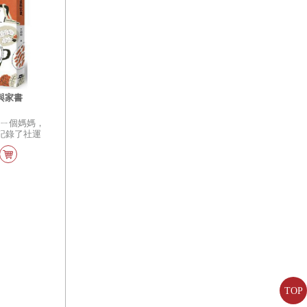
谷柑寫的詩，
譯出來。
與家書
每ㄧ個媽媽，
記錄了社運
每一道菜，也
上街頭，是因
的心情化在菜
本書記錄了
污、反核、反
心。
TOP