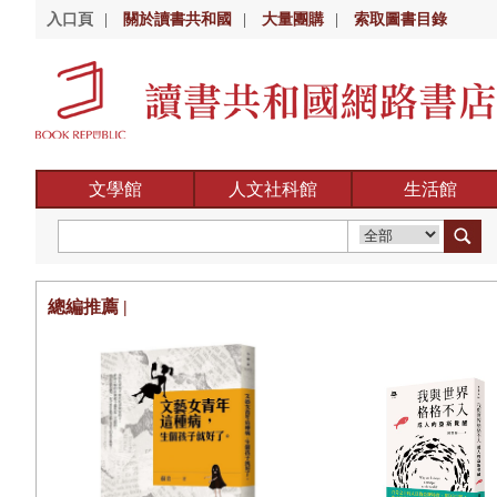
入口頁
|
關於讀書共和國
|
大量團購
|
索取圖書目錄
文學館
人文社科館
生活館
總編推薦 |