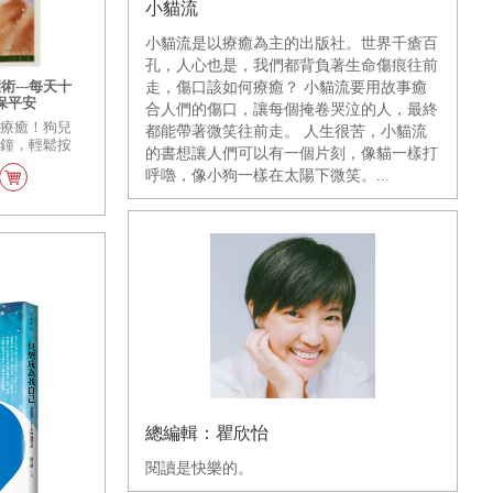
小貓流
小貓流是以療癒為主的出版社。世界千瘡百
孔，人心也是，我們都背負著生命傷痕往前
---每天十
走，傷口該如何療癒？ 小貓流要用故事癒
保平安
合人們的傷口，讓每個掩卷哭泣的人，最終
超療癒！狗兒
都能帶著微笑往前走。 人生很苦，小貓流
分鐘，輕鬆按
的書想讓人們可以有一個片刻，像貓一樣打
詳細的說明
呼嚕，像小狗一樣在太陽下微笑。...
這些愛的按
通，不只能舒
夠平撫牠們的
總編輯：瞿欣怡
閱讀是快樂的。