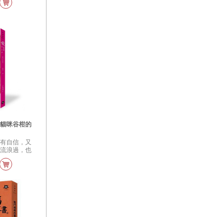
、美感養成。
的美學教育。
—貓咪谷柑的
、有自信，又
經流浪過，也
養機構後，遇
。 找到家
生活著，牠很
喵唱歌，最後
。谷柑形容寫
的，字會掉到
味道的字，就
而那些被握在