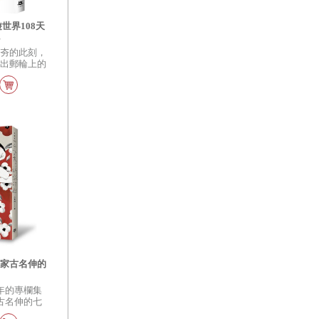
世界108天
記
正夯的此刻，
寫出郵輪上的
銀髮之際，對
終安心的歷
蹈家古名伸的
年的專欄集
古名伸的七
。古名伸寫舞