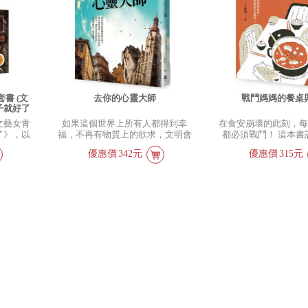
自己美麗
貓掌的長短句，就是
透過動物溝通師翻
書 (文
去你的心靈大師
戰鬥媽媽的餐桌
子就好了
養生)
文藝女青
如果這個世界上所有人都得到幸
在食安崩壞的此刻，
了》，以
福，不再有物質上的欲求，文明會
都必須戰鬥！ 這本書
、轉載的
繼續嗎? 如果人們都不再感到痛苦
媽媽為女兒親手做的
優惠價
342元
優惠價
315元
節氣養
悲傷、不再暢快大笑，那是我們想
寫下菜背後的故事。
。
去的地方嗎? 《去你的心靈大師》
為愛。王南琦把這樣
給出答案。讓人值得活的，不是幸
裡，寫在文章裡。 這
福本身，而是，儘管生活如此悲
這幾年積極參與反空
哀，儘管人類如此不完美，我們仍
基改的母親的
奮力追求快樂。