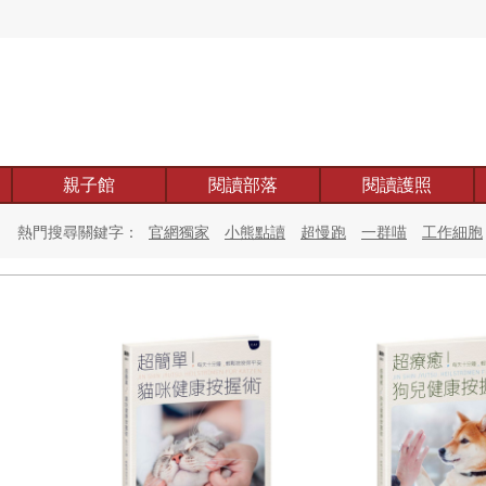
親子館
閱讀部落
閱讀護照
熱門搜尋關鍵字：
官網獨家
小熊點讀
超慢跑
一群喵
工作細胞