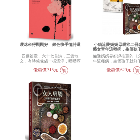
負面能量，增強氣場，讓
又健康。
曖昧來得剛剛好—銀色快手情詩選
小貓流愛媽媽母親節二冊套
藝女青年這種病，生個孩
+女人專屬最溫柔的節氣
四個篇章，六十七首詩，三篇散
備受媽媽界好評推薦的《
文，有時候像貓一樣漂浮，喵喵哼
年這種病，生個孩子就好
唱愛情的甜蜜；有時候如地獄歸
及電視媒體中被大量採訪
優惠價
315元
優惠價
629元
來，嘴角流著愛情的腥血。 銀色
《女人專屬—最溫柔的
快手的詩，總是有無限意象，像走
生》，在母親節合體
入充滿風景的文字星球，那裏四季
分明，讀著讀著，就變成旅人，在
他的詩裡流浪著。這樣的詩人寫愛
情，更是迷人，他一層一層把人帶
進愛的迷宮，那裡面有渴慕、相
伴，也有思念、狂暴，和失去的疼
痛。有的詩像童話那麼甜，那是
愛；有的詩像海上颶風那樣無情，
那也是愛