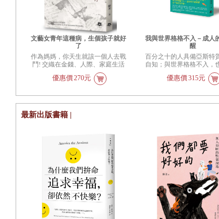
文藝女青年這種病，生個孩子就好
我與世界格格不入－成人
了
醒
作為媽媽，你天生就該一個人去戰
百分之十的人具備亞斯特
鬥! 交織在金錢、人際、家庭生活
自知；與世界格格不入，
的慾望之網裡，文藝已經成為一個
被瞭解，卻不知道為什
優惠價
270元
優惠價
315元
笑話。永恆的愛情不能洗乾淨屎尿
孩子，歌詠人類的孤獨敵不過夜起
三次餵奶。明白這個道理，你才算
俱備文藝女青年的真正風骨。
《文藝女青年這種病，生個孩子就
最新出版書籍 |
好了》一書，講的確實就是一個女
文青，生了個孩子，終於接了地
氣，雖然也還保留了以往的傷春悲
秋之心，心志卻被砥礪得更堅強，
更具戰鬥力。 蘇美作為中國著名
博客，文詞犀利，卻仍有文藝女青
年該有的細膩，她生孩子時得了罕
見的「恥骨聯合分離」，她形容痛
起來真是「草你馬的淚流滿面」；
跟丈夫有了育嬰衝突，她也直率寫
著：「生為母親，你天生就該一個
人去戰鬥！」 但她也溫柔，寫半
夜餵奶後失眠，帶著小錢包鑰匙手