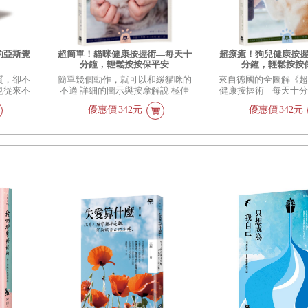
的亞斯覺
超簡單！貓咪健康按握術—每天十
超療癒！狗兒健康按握術
分鐘，輕鬆按按保平安
分鐘，輕鬆按按
質，卻不
簡單幾個動作，就可以和緩貓咪的
來自德國的全圖解《
也從來不
不適 詳細的圖示與按摩解說 極佳
健康按握術---每天十
麼。
的醫療後輔助
按保平安》，除了有
優惠價
342元
優惠價
342元
外，更有清晰圖示。
握，可以促進能量流
緩狗兒的不適，更能
情緒。