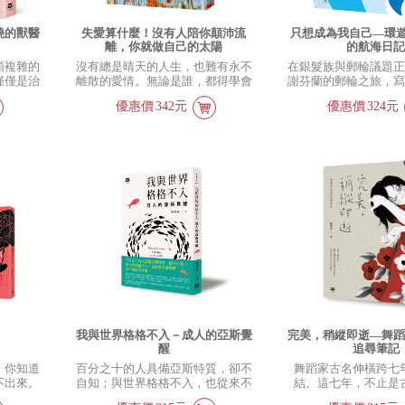
曉的獸醫
失愛算什麼！沒有人陪你顛沛流
只想成為我自己—環遊
離，你就做自己的太陽
的航海日
類複雜的
沒有總是晴天的人生，也難有永不
在銀髮族與郵輪議題
僅僅是治
離散的愛情。無論是誰，都得學會
謝芬蘭的郵輪之旅，
無人知曉
自己照耀自己。如果沒有人陪你顛
真實，也寫出剛邁入
優惠價
342元
優惠價
324元
死亡、淚
沛流離，你就做自己的太陽，溫暖
自己的種種質疑，最
蹟，但更
每一寸人生。《失愛算什麼！沒有
程。
要好好
人陪你顛沛流離，你就做自己的太
》，記錄
陽》寫王珣讓自己強壯的歷程，也
境，以及
寫她給女人們的私語，給女孩們的
書。那些
建言，是一本陪伴女人穿越失愛痛
日常中的
苦的書。
的力量。
我與世界格格不入－成人的亞斯覺
完美，稍縱即逝—舞
醒
追尋筆記
，你知道
百分之十的人具備亞斯特質，卻不
舞蹈家古名伸橫跨七
不出來。
自知；與世界格格不入，也從來不
結。這七年，不止是
，愛是為
被瞭解，卻不知道為什麼。
年，也是時代的七年