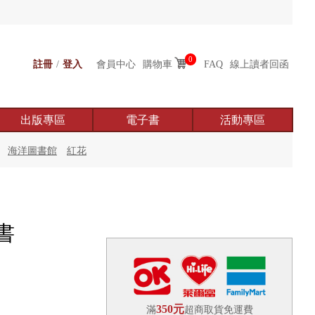
0
註冊
/
登入
會員中心
購物車
FAQ
線上讀者回函
出版專區
電子書
活動專區
海洋圖書館
紅花
書
350元
滿
超商取貨免運費