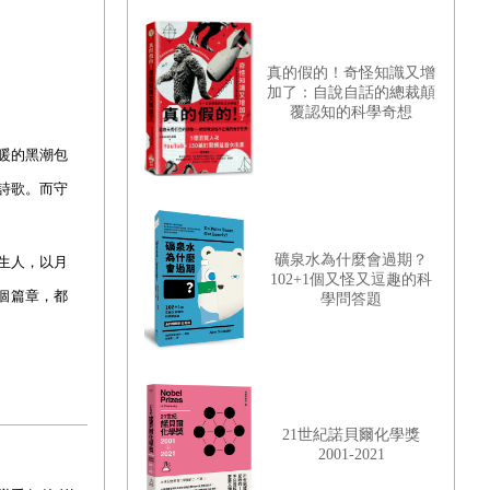
真的假的！奇怪知識又增
加了：自說自話的總裁顛
覆認知的科學奇想
暖的黑潮包
詩歌。而守
礦泉水為什麼會過期？
生人，以月
102+1個又怪又逗趣的科
個篇章，都
學問答題
21世紀諾貝爾化學獎
2001-2021