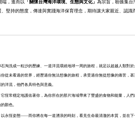
開端，進而以
「關懷台灣海洋環境、生態與文化」
為宗旨，盼匯集台
暖、堅持的態度，傳達與實踐海洋保育理念，期待讓大家親近、認識
卵石淘洗成一粒沙的歷練、一道洋流環繞地球一周的旅程，就足以超越人類對於
過你從未看過的世界，經歷過你無法想像的旅程，承受過你無從想像的痛苦，甚
環的洋流，他們各具特色與意義。
。它恆常穩定地護佑著你，為你所在的那片海域帶來了豐盛的食物和能量，人們
始的顏色。
，以永恆姿態——而你將在每一道湧浪的時刻，看見生命最清澈的本質，並在下