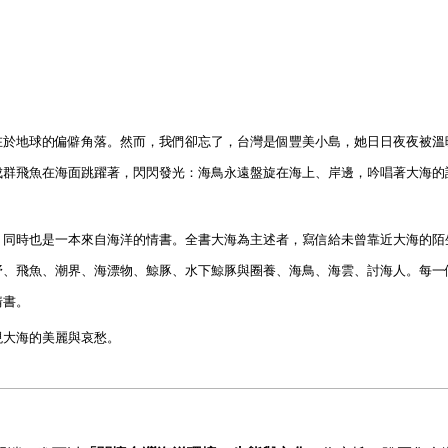
在於地球的偏僻角落。然而，我們卻忘了，台灣是個豐美小島，她日日夜夜被溫
成群飛魚在海面跳躍著，閃閃發光：海鳥永遠盤旋在海上、岸邊，吟唱著大海的
，同時也是一本來自海洋的情書。全書大海為主述者，寫信給未曾靠近大海的陌
野、飛魚、潮界、海漂物、鯨豚、水下鯨豚與圈養、海鳥、海雲、討海人。每一
情書。
現大海的美麗與哀愁。