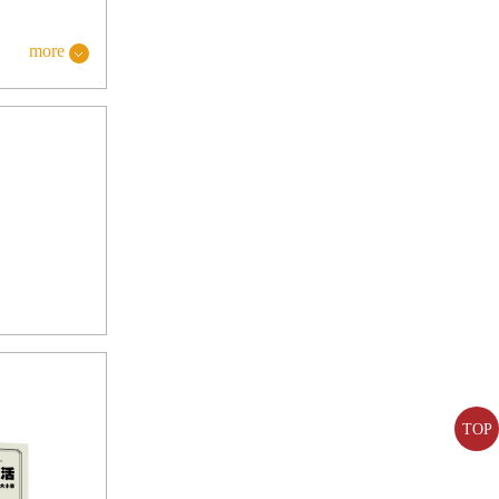
現，這座位於
more
著他們的血
時時提示著他
許源於人類的
了人類的歷
緊密。
結構，海岸線
也習慣了我的
TOP
有海邊豎立的