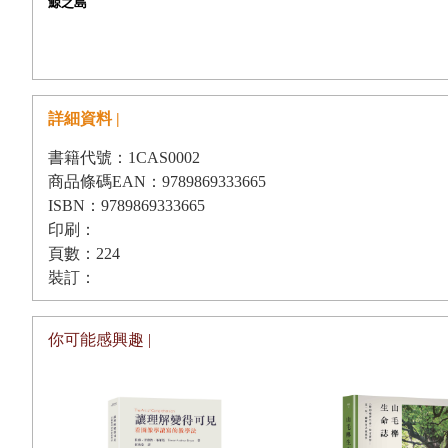
鯨之島
若你還不曾來到海上，不曾走向島嶼的邊緣，也許可以先試著攤開手
西太平洋、終年被世界上第二大的暖流：黑潮所圍繞，四季有豐盛漁
事實上，靠海的島嶼多半都有著關於鯨的傳說。在你定居於此之前，
詳細資料 |
液，即便如今他們的居所早已遠離了海濱，成為高山部落中的子民，
書籍代號：1CAS0002
們的身世。
商品條碼EAN：9789869333665
你們與鯨的緣分當然不僅於此。在日本統治時期，隨著黑潮游經島嶼
ISBN：9789869333665
印刷：
匱乏或貪婪，島嶼的海灣架起鋼索拉上了大鯨的屍體，這些曾經在陸
頁數：224
史，牠們飽含血紅素的肉塊餵養著你們的肚腹，牠們巨大潔白的下顎
裝訂：
雖然如今在島上，那段人類追捕鯨豚的歲月已經過去，但可惜的是，
上逐漸堆疊的消波塊將你的島圍堵起來，過去陸海相連的開放、親密
你可能感興趣 |
形象就是伴隨著暴浪的兇猛和吞噬，越來越習慣站在水泥築起的城牆
海的哀傷
也許正是因為這樣既近又遠的距離，隔絕了我們。所以即便在你生活