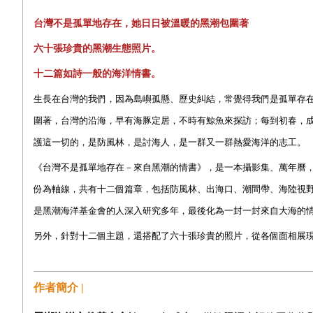
台灣不是孤單地存在，她日日被溫暖的黑潮包圍著
六十張珍貴的黑潮生態照片。
十二篇如詩一般的海洋情書。
生長在台灣的我們，因為島嶼孤懸、歷史糾結，常覺得我們是孤單存
圍著，台灣的沿海，早有海豚定居，不時有鯨魚來探訪；每到初春，
護這一切的，是防風林，是討海人，是一群又一群熱愛海洋的志工。
《台灣不是孤單地存在－來自黑潮的情書》，是一本攝影集、萬年曆
份為軸線，共有十二個篇章，包括防風林、出海口、潮間帶、海陸視
是黑潮海洋基金會的人深入研究多年，最後化為一封一封來自大海的
另外，針對十二個主題，還搭配了六十張珍貴的照片，從各個面相展
作者簡介 |