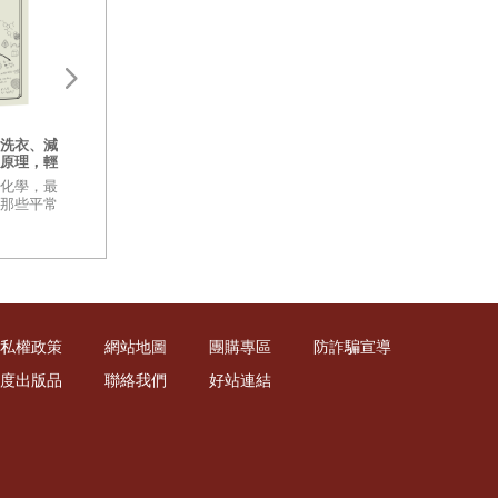
、污水、農藥
產物從你們手
讓理解變得可見：
洗衣、減
哎呦！我的身體：我與我身體之
的教學法
分鐘都有數以
原理，輕
間的那些事
讓圖像成為讀寫的
化學，最
母或小魚，被
疼痛、疲憊、衰退與傷痕……這
子理解世界、表達
那些平常
些時間留在身體上的痕跡， 一點
礎。學習讀寫，從
才發現這麼
類肉眼都看不
一點寫成了你的個人歷史。
情緒與故事開始。
，也是重要的
了鯨魚海豚，
私權政策
網站地圖
團購專區
防詐騙宣導
度出版品
聯絡我們
好站連結
的衰老而萎
往數十年在海
型遠洋船隊擁