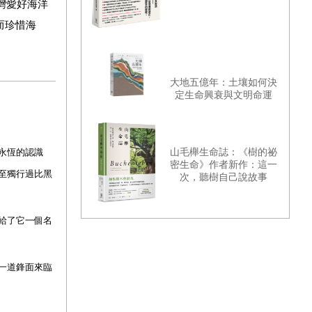
灣愛好海洋
而珍惜海
大地五億年：土壤如何決
定生命興衰與文明命運
永恆的認識
山毛櫸生命誌：《樹的祕
密生命》作者新作：這一
至獨行過比黑
次，聽樹自己說故事
給了它一個名
一道鋒面來臨