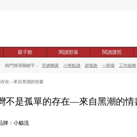
親子館
閱讀部落
閱讀護照
熱門搜尋關鍵字：
官網獨家
小熊點讀
超慢跑
一群喵
工作細胞
存在—來自黑潮的情書
灣不是孤單的存在—來自黑潮的情
品牌：小貓流