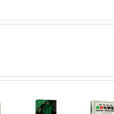
邊的地圖，仔細端詳你所居住的這座福爾摩沙之島。親愛的陌生人，你是否會發
汛的美麗島嶼，在地圖中的形狀彷若一尾橫臥大海的鯨？
島上的原住民族口耳相傳著他們的祖先與大鯨的故事，那些來自海上的傳說沸騰
但那些棲息在靈魂深處、代代相傳祖靈對海的敬畏、與鯨諦下的信諾與淵源，仍
南端的大鯨，也曾是你的祖先們追逐獵捕的目標。回顧著那曾經悲傷的歷史，也
地上演化到海中的溫體哺乳類動物，又再一次被獵捕上岸，牠們身上的油脂照亮
成了屋舍的門柱
⋯⋯
在那段歷史裡因為生存的需求，你們與鯨、與海的關係仍然
過去曾經閃現過的海洋文化也逐漸走向毀滅。高度快速的發展改變了島上信仰的
、連通的默契幾乎不見了，島上的人們越來越難以找到通道走向海，漸漸地他們
上冷眼看我，雙手環抱著胸，內心充滿陌生和恐懼。
中我無所不在，這樣隱微的關聯性卻比鬼魂的真實還令你質疑。當你想起我，只