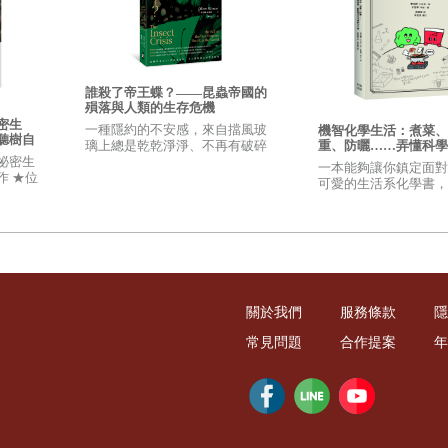
了你走向我，然而我卻從未向你設限，甚至包容著所有來自陸地上的生活廢棄物
法忽視人類的存在，因為你們對我帶來的影響無遠弗屆，尤其是在「塑膠」這個
誰殺了帝王蝶？——昆蟲帝國的
健康與純淨。
殞落與人類的生存危機
密生
一種隱約的不安感，來自擋風玻
機智化學生活：煮菜、
聽樹自
這裡的速度則由風來決定。然而陸地上快速的步調讓海中的萬物無法悠閒，每一
璃上總是乾乾淨淨、不再有破碎
重、防曬……弄懂科學
鬆搞定生活裡的大小事
的蟲翅 ⊱ 外面的路燈也不再常有
祕密生
一本能夠讓你鎮定面對
域來；於是透明的塑膠袋、五顏六色的瓶蓋、煙蒂
⋯⋯
被誤認為是浮游生物、水
成群飛蟲圍繞……
作 ★位
可愛的生活系化學書，
，出版
很少聽說， 知道以後
片，則在陽光與鹽分的侵蝕下，碎裂成更小的塑膠微粒，分解再分解、細微到人
實用的化學知識！
們隨手丟棄的塑膠瓶、老舊的漁具漁網，甚至翻覆的貨櫃、沈船造成的漏油事件
域，成了一道百年不化的死亡之牆，纏繞了海豹的頸、箍制了海龜的身軀、扼死
關於我們
服務條款
隱
常見問題
合作提案
年
對我失望，他們說，海洋資源越來越少了，海越來越難討，漸漸地他們也跟著我
責任推在全球暖化身上。水溫升高之後，影響了魚類的繁殖週期和洄游頻率，過
「現在的海已經和以前不一樣了。」老漁人嘆著氣說。而他們沒說的是，那些新