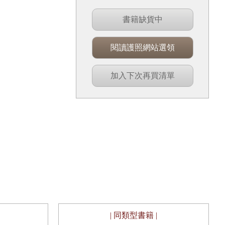
書籍缺貨中
閱讀護照網站選領
加入下次再買清單
| 同類型書籍 |