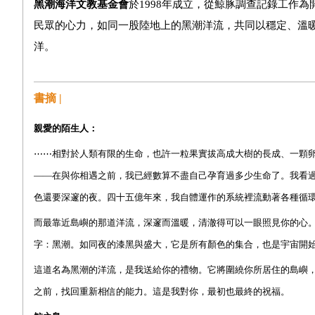
黑潮海洋文教基金會
於1998年成立，從鯨豚調查記錄工作為
民眾的心力，如同一股陸地上的黑潮洋流，共同以穩定、溫
洋。
書摘 |
親愛的陌生人：
⋯⋯
相對於人類有限的生命，也許一粒果實拔高成大樹的長成、一顆
——在與你相遇之前，我已經數算不盡自己孕育過多少生命了。我看
色還要深邃的夜。四十五億年來，我自體運作的系統裡流動著各種循
而最靠近島嶼的那道洋流，深邃而溫暖，清澈得可以一眼照見你的心
字：黑潮。如同夜的漆黑與盛大，它是所有顏色的集合，也是宇宙開
這道名為黑潮的洋流，是我送給你的禮物。它將圍繞你所居住的島嶼
之前，找回重新相信的能力。這是我對你，最初也最終的祝福。