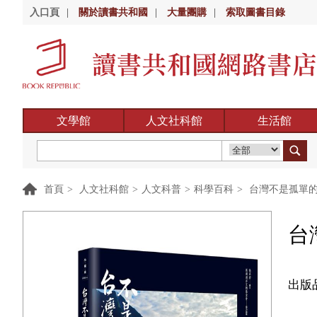
入口頁
|
關於讀書共和國
|
大量團購
|
索取圖書目錄
文學館
人文社科館
生活館
首頁
>
人文社科館
>
人文科普
>
科學百科
>
台灣不是孤單的
台
出版