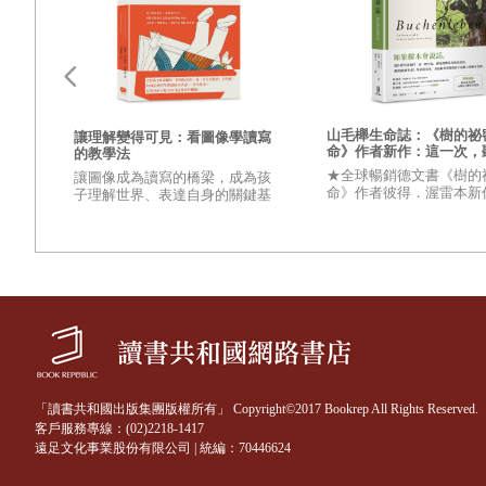
幾個圓形告示牌，在海風中鏽著孤獨的威脅，要你遠離。
矗立在海岸線上，面無表情、毫無生氣的水泥塊和堤防，成功地阻擋
和動物的排遺，無所阻擋地讓你生活過的痕跡向我湧來，我一刻也無
中出現之後，如血液中穿梭滲透的毒素一樣，我再也無法恢復過往的
山毛櫸生命誌：《樹的祕
讓理解變得可見：看圖像學讀寫
命》作者新作：這一次，
體之
的教學法
海上一日，陸上一年。若你有機會來到海上，這裏的時間是靜止的，
己說故事
★全球暢銷德文書《樹的
讓圖像成為讀寫的橋梁，成為孩
萬計的廢棄物，從水溝蓋、下水道、溪流、河口，被沖刷進到海的領
…這
命》作者彼得．渥雷本新
子理解世界、表達自身的關鍵基
一點
居德國各大通路暢銷書榜
礎。學習讀寫，從看懂圖像中的
吃進海龜、海鳥、鯨豚和大魚的肚子裡；而那些在海裡裂解的塑膠碎
不到四周暢銷13,000本
情緒與故事開始。
見，卻始終存在，透過食物鏈再一次回到了人類的餐桌上。
而長時間在海上作業、航行、運輸的船隻，排放出油污和廢水、水手
污染來源，造成大規模的水表生物死亡之餘，廢棄漁網沈卡在礁岩水
更別說那些天真浪漫、瑰麗多彩的礁岩魚類。
當我越來越蒼老、越來越匱乏，長年利用我、讚美我的討海人們開始
「讀書共和國出版集團版權所有」 Copyright©2017 Bookrep All Rights Reserved.
客戶服務專線：(02)2218-1417
靡，成為被這個世界所漠視的存在。談起這些過往，他們總將所有的
遠足文化事業股份有限公司 | 統編：70446624
上累積的經驗已無法依憑，老討海人們說連他們也摸不清我的脾氣，