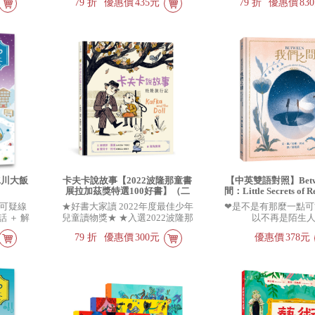
79
折
優惠價
435元
79
折
優惠價
83
找到你的
文明史
冰川大飯
卡夫卡說故事【2022波隆那童書
【中英雙語對照】Betw
展拉加茲獎特選100好書】（二
間：Little Secrets of Re
版）（贈插畫小卡）
可疑線
★好書大家讀 2022年度最佳少年
❤是不是有那麼一點可
 ＋ 解
兒童讀物獎★ ★入選2022波隆那
以不再是陌生人
的推理首
童書展拉加茲獎 特選100好書
79
折
優惠價
300元
優惠價
378元
（The BRAW Amazing
Bookshelf）★