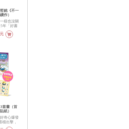
張哲銘《不一
新續作）
不一樣也沒關
25年「好書
年兒童讀物肯
4元
-3套書（首
檔貼紙）
 好奇心爆發
搭檔出擊，
解重重謎團