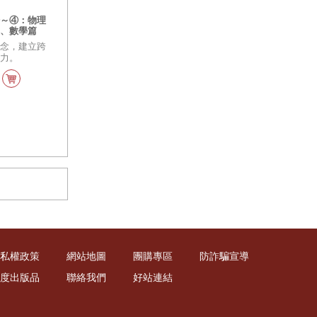
①～④：物理
篇、數學篇
期表墊板）
概念，建立跨
解力。
私權政策
網站地圖
團購專區
防詐騙宣導
度出版品
聯絡我們
好站連結