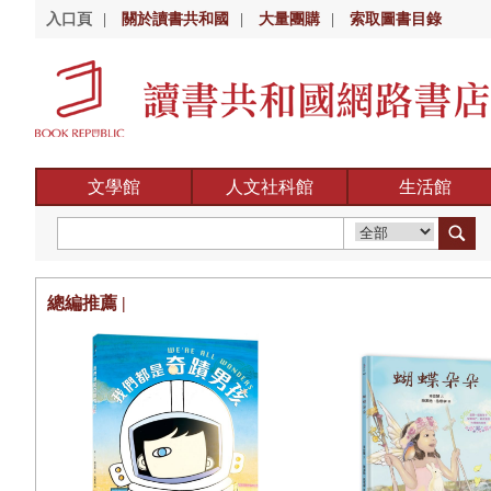
入口頁
|
關於讀書共和國
|
大量團購
|
索取圖書目錄
文學館
人文社科館
生活館
總編推薦 |