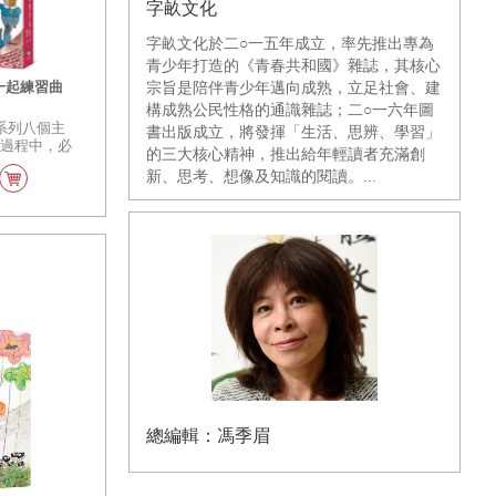
字畝文化
字畝文化於二○一五年成立，率先推出專為
青少年打造的《青春共和國》雜誌，其核心
一起練習曲
宗旨是陪伴青少年邁向成熟，立足社會、建
構成熟公民性格的通識雜誌；二○一六年圖
系列八個主
書出版成立，將發揮「生活、思辨、學習」
長過程中，必
的三大核心精神，推出給年輕讀者充滿創
每一道習題，
新、思考、想像及知識的閱讀。...
獲得身心發展
品味這些故事
中角色一起探
與煩惱，享受
某些事理，獲
總編輯：馮季眉