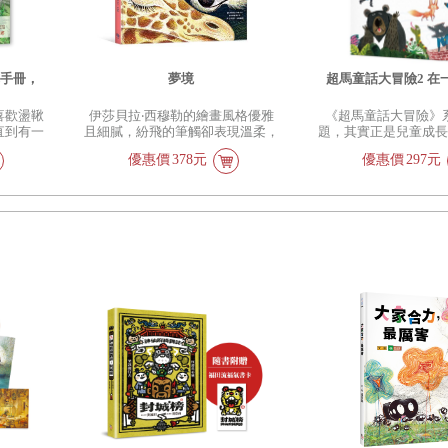
導手冊，
夢境
超馬童話大冒險2 在
喜歡盪鞦
伊莎貝拉‧西穆勒的繪畫風格優雅
《超馬童話大冒險》
直到有一
且細膩，紛飛的筆觸卻表現溫柔，
題，其實正是兒童成
喜愛大自然的她，眾多作品中除了
會經歷的人生習題，
優惠價
378元
優惠價
297元
表現自然界和動物之外，生動的文
都讓孩子不知不覺中
字也能激發讀者思考我們與大自然
與成長。小讀者細細
之間的共鳴，引發同理心。
的時候，可以伴隨書
索、體驗，經歷快樂
閱讀樂趣，並能發現
得成長。