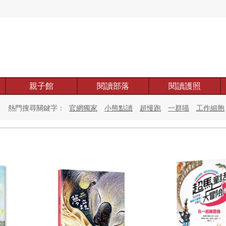
親子館
閱讀部落
閱讀護照
熱門搜尋關鍵字：
官網獨家
小熊點讀
超慢跑
一群喵
工作細胞