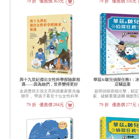
79
折
優惠價
363元
79
折
優惠價
316元
件，建構觀點
易被洗腦 練就辨析力，
人生意義
與十九世紀傑出女性科學探險家相
華茲&啵兒偵探任務3：
遇——因為她們，世界變得更好
店竊盜案
（全新書封版）
金鼎獎得主張文亮與插畫家蔡兆倫
超萌偵探搭檔出擊，鎖定
聯手， 帶孩子看見十位女性科學
索、破解重重謎團 幽默對話
探險家的勇敢身影
謎筆記，啟動孩子邏輯腦
79
折
優惠價
284元
79
折
優惠價
277元
選