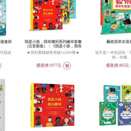
園遊會烘
我是小孩，我有權利系列繪本套書
藝術原來在這
（注音新版）：《我是小孩，我有
權利（注音版）》＋《我是小孩，
可疑線
★系列累積銷售突破14,000冊★
這不是一本告訴你「
我有權利參與文化（注音版）》＋
術」的書
《我是小孩，我有權利保護地球
（注音版）》
優惠價
1077元
優惠價
405元