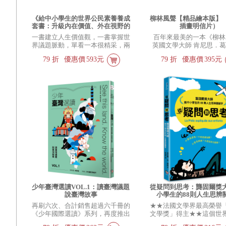
《給中小學生的世界公民素養養成
柳林風聲【精品繪本版】
套書：升級內在價值、外在視野的
插畫明信片）
關鍵字》（共二冊）(限量贈關鍵
一書建立人生價值觀，一書掌握世
百年來最美的一本《柳林
字小卡10入)
界議題脈動，單看一本很精采，兩
英國文學大師 肯尼思．葛
本一起讀，視野更完整
國際安徒生大獎得獎畫家
79
折
優惠價
593元
79
折
優惠價
395元
潘 ✕ 翻譯名家 李靜宜 
繪本經典，帶你領略經典
少年臺灣選讀VOL.1：讀臺灣議題
從疑問到思考：龔固爾獎
說臺灣故事
小學生的88則人生思辨
再刷六次、合計銷售超過六千冊的
★★法國文學界最高榮譽
《少年國際選讀》系列，再度推出
文學獎」得主★★這個世
新作！10件臺灣大事──透析事
是這樣？ 開始思考，我