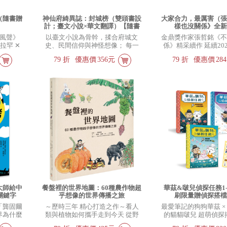
（隨書贈
神仙府綺異誌：封城榜（雙頭書設
大家合力，最厲害（
計；臺文小說×華文翻譯）【隨書
樣也沒關係》全
贈福田流福氣書卡】
風聲》
以臺文小說為骨幹，揉合府城文
金鼎獎作家張哲銘《
拉罕 ✕
史、民間信仰與神怪想像； 每一
係》精采續作 延續20
 羅伯英
回搭配福田流版畫，展開獨具臺灣
大家讀」年度最佳少
79
折
優惠價
356元
79
折
優惠價
28
不容錯過的
氣味的奇幻世界。
定
童話之美
大師給中
餐盤裡的世界地圖：60種農作物超
華茲&啵兒偵探任務1
關鍵字
乎想像的世界傳播之旅
刷限量贈偵探搭
「龔固爾
～歷時三年 精心打造之作～看人
最愛筆記的狗狗華茲 ×
界為什麼
類與植物如何攜手走到今天 從野
的貓貓啵兒 超萌偵探
們就不容
地到餐桌，跟著食物穿梭古今中外
鎖定可疑線索、破