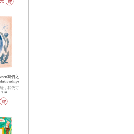
0元
een我們之
lationships
能，我們可
？❤