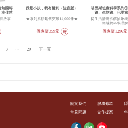
庭無國籍
我是小孩，我有權利（注音版）
喵因斯坦瘋科學系列
・幸佳慧
篇、生物篇、化學
（贈首刷限量元素週
長故事
★系列累積銷售突破14,000冊★
從生活情境拆解抽象
領域的科學理
優惠價
359元
優惠價
1296元
3
···
20
下一頁
關於我們
服務條款
隱
常見問題
合作提案
年