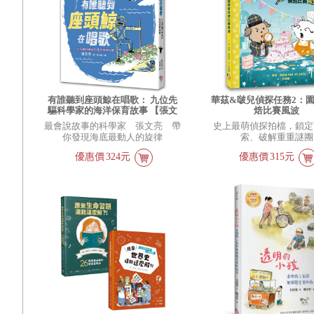
有誰聽到座頭鯨在唱歌： 九位先
華茲&啵兒偵探任務2：
驅科學家的海洋保育故事 【張文
焙比賽風波
亮金鼎獎作品】（全新書封版）
最會說故事的科學家 張文亮 帶
史上最萌偵探拍檔，鎖定
你發現海底最動人的旋律
索、破解重重謎團
優惠價
324元
優惠價
315元