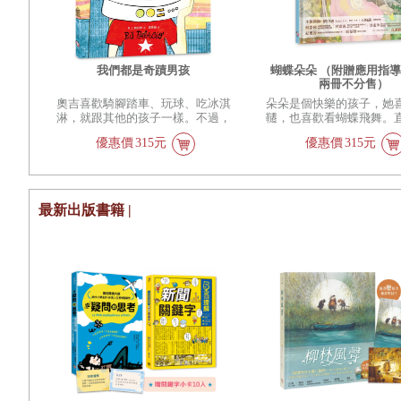
我們都是奇蹟男孩
蝴蝶朵朵 （附贈應用指
兩冊不分售）
奧吉喜歡騎腳踏車、玩球、吃冰淇
朵朵是個快樂的孩子，她
淋，就跟其他的孩子一樣。不過，
韆，也喜歡看蝴蝶飛舞。
奧吉知道自己的長相不太平常。媽
天……
優惠價
315元
優惠價
315元
媽告訴他，「獨特」的奧吉，是一
個「奇蹟男孩」。雖然媽媽這麼
說，但是其他人卻不這麼認為。其
他人只看到奧吉不平常的長相，忍
不住盯著他看，背地裡指指點點的
最新出版書籍 |
嘲笑他的長相。這些耳語，讓奧吉
覺得非常難過。