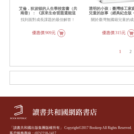
艾倫．狄波頓的人生學校套書（共
透明的小孩：臺灣移工家
兩冊）： 《原來生命習題還能這
兒童的故事（經典紀念版
麼解？！》+《原來世界史還能這
作品）
找到面對成長課題的最佳解答！
關於臺灣無國籍兒童的成
麼解？！》
優惠價
909元
優惠價
315元
1
2
「讀書共和國出版集團版權所有」 Copyright©2017 Bookrep All Rights Reserved.
客戶服務專線：(02)2218-1417