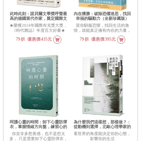
此時此刻：諾貝爾文學獎呼聲最
內在獲勝：破除恐懼迷思，找回
高的德國當代作家，奠定國際文
幸福的驅動力（全新珍藏版）
壇地位代表作！（榮獲2024年國
★榮獲2024年國際布克獎大獎，
當你馴服恐懼，找回生活的激
際布克獎大獎，《時代雜誌》年
《時代雜誌》年度百大好書★
情，就能真正擁有內在的力量，
度百大好書）
活出自己！
79
折
優惠價
435元
79
折
優惠價
395元
呵護心靈的時間：卸下心靈防彈
為什麼我們這樣想，那樣做？：
衣，掌握情緒方向盤，練習心的
從動機到選擇，北歐心理學家的
減法！
幸福課！
你並非多愁善感，也不是想太
看世界的角度能決定你的心態，
多， 只是需要卸下心靈防彈衣，
影響你的生活