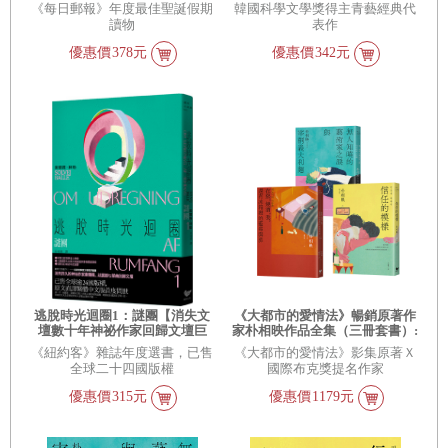
《每日郵報》年度最佳聖誕假期
韓國科學文學獎得主青藝經典代
讀物
表作
優惠價
378元
優惠價
342元
逃脫時光迴圈1：謎團【消失文
《大都市的愛情法》暢銷原著作
壇數十年神祕作家回歸文壇巨
家朴相映作品全集（三冊套書）:
作】
在熙，燒酒，我，還有冰箱裡的
《紐約客》雜誌年度選書，已售
《大都市的愛情法》影集原著Ｘ
藍莓與菸＋信任的模樣＋無人知
全球二十四國版權
國際布克獎提名作家
曉的藝術家之淚與宰桐義大利麵
優惠價
315元
優惠價
1179元