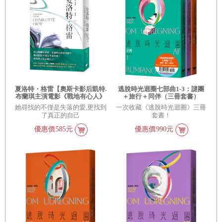
夏洛特・格雷【奧斯卡影后凱特.
逃脫時光迴圈七部曲1-3：謎團
布蘭琪主演電影《戰地有心人》
＋旅行＋同伴（三冊套書）
改編原著】
她尋找的不僅是失落的愛,更找到
一次收藏《逃脫時光迴圈》三冊
了真正的自己
套書！
優惠價
585元
優惠價
990元