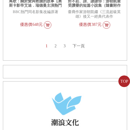
鳥歌：關於愛與救贖的故事【奧
對不起、請、謝謝你：游朝凱最
斯卡影帝艾迪．瑞德曼主演熱門
受讚譽的短篇小說集（隨書附作
同名影集改編原著，暢銷作家賽
者印簽扉頁+時空旅人典藏明信
BBC熱門同名影集改編原著
臺裔作家游朝凱繼《三流超級英
巴斯欽．福克斯經典代表作】
片）
雄》後又一經典代表作
優惠價
648元
優惠價
387元
1
2
3
下一頁
TOP