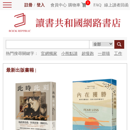
0
註冊
/
登入
會員中心
購物車
FAQ
線上讀者回函
熱門搜尋關鍵字：
官網獨家
小熊點讀
超慢跑
一群喵
工作
細胞
海洋圖書館
紅花
最新出版書籍 |