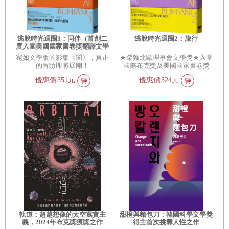
逃脫時光迴圈3：同伴（首創二
逃脫時光迴圈2：旅行
度入圍美國國家書卷獎翻譯文學
獎記錄）
宛如文學版的影集《闇》，真正
★榮獲北歐理事會文學獎★入圍
的冒險即將展開！
國際布克獎及美國國家書卷獎
優惠價
351元
優惠價
324元
軌道：超越想像的太空寫實主
甜橙與麵包刀：韓國科學文學獎
義，2024年布克獎獲獎之作
得主首次挑釁人性之作