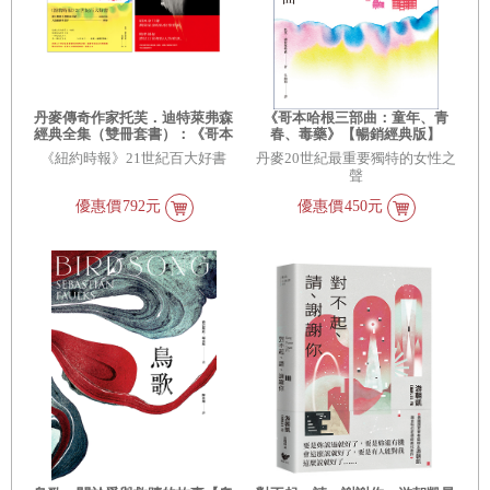
丹麥傳奇作家托芙．迪特萊弗森
《哥本哈根三部曲：童年、青
經典全集（雙冊套書）：《哥本
春、毒藥》【暢銷經典版】
哈根三部曲：童年、青春、毒
（《紐約時報》21世紀百大好書
《紐約時報》21世紀百大好書
丹麥20世紀最重要獨特的女性之
藥》＋《邪惡的幸福》
●丹麥傳奇女作家托芙經典代表
聲
作）
優惠價
792元
優惠價
450元