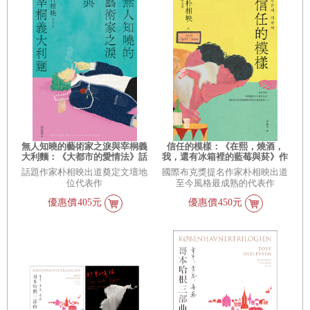
無人知曉的藝術家之淚與宰桐義
信任的模樣：《在熙，燒酒，
大利麵：《大都市的愛情法》話
我，還有冰箱裡的藍莓與菸》作
題影集原著、引領韓國文學未來
家朴相映最新力作（隨書附作者
話題作家朴相映出道奠定文壇地
國際布克獎提名作家朴相映出道
的話題作家朴相映出道文壇代表
「信念祝福」印簽扉頁）
位代表作
至今風格最成熟的代表作
作
優惠價
405元
優惠價
450元