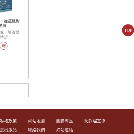
界：從征服到
變局
TOP
圖像，解答世
大轉折
私權政策
網站地圖
團購專區
防詐騙宣導
度出版品
聯絡我們
好站連結