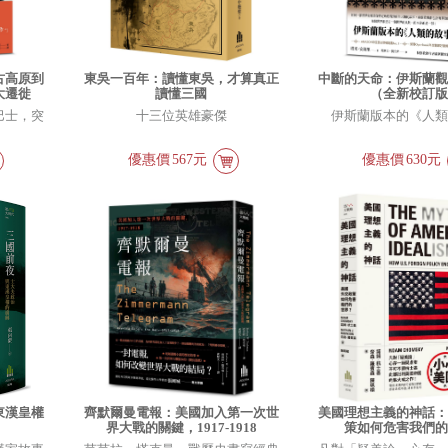
古高原到
東吳一百年：讀懂東吳，才算真正
中斷的天命：伊斯蘭
大遷徙
讀懂三國
（全新校訂
巴士，突
十三位英雄豪傑
伊斯蘭版本的《人
優惠價
567元
優惠價
630元
東漢皇權
齊默爾曼電報：美國加入第一次世
美國理想主義的神話
界大戰的關鍵，1917-1918
策如何危害我們