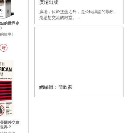
廣場出版
廣場，位於堡壘之外，是公民議論的場所，
是思想交流的殿堂。...
觀點的世界史
版）
類的故事》
總編輯：簡欣彥
：美國外交政
的世界？