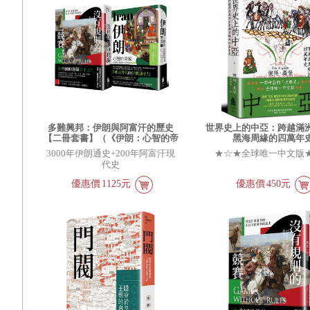
多難興邦：伊朗與阿富汗的歷史
世界史上的中亞：跨越滿
【二冊套書】（《伊朗：心智的帝
黑海周緣的四萬年
國》＋《沒有規則的競賽》）
3000年伊朗通史+200年阿富汗現
★☆★全球唯一中文版
代史
優惠價
1125元
優惠價
450元