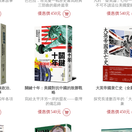
漢家故事
芭芭拉．塔克曼一戰歷史書寫經典
凡對「疑美論」心存
三部曲的最終篇章
不可不讀這位美國愛
優惠價
450元
優惠價
540元
緣政治、
關鍵十年：美國對抗中國的致勝戰
大英帝國衰亡史（全
事
略
四年各項
寫給太平洋另一岸的盟友――臺灣
探究長達數百年的「
的備忘錄
象
優惠價
540元
優惠價
450元