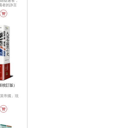
一絲疑慮者，
國者的諍言
新校訂版）
大英帝國」現