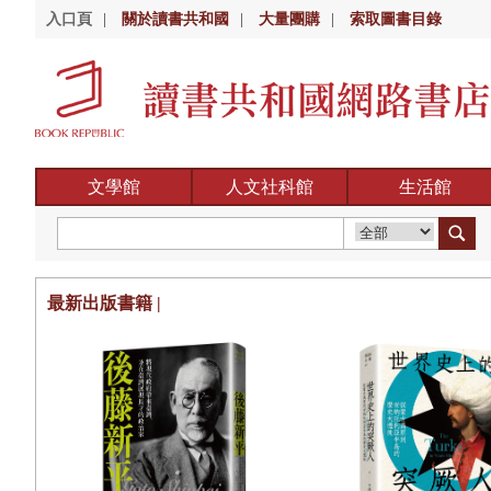
入口頁
|
關於讀書共和國
|
大量團購
|
索取圖書目錄
文學館
人文社科館
生活館
最新出版書籍 |