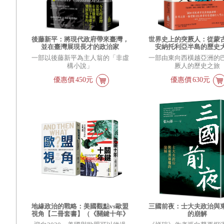
後藤新平：將現代政府帶來臺灣，
世界史上的突厥人：從蒙
並在臺灣展現長才的政治家
安納托利亞半島的歷史
一部以後藤新平為主人翁的「非虛
一部由東向西橫越亞洲的
構小說」
厥人的歷史之旅
優惠價
450元
優惠價
630元
地緣政治的戰略：美國觀點vs歐盟
三國前夜：士大夫政治與
視角【二冊套書】（《關鍵十年》
的崩解
＋《歐盟視角》）