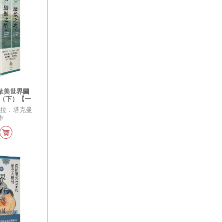
歐美世界圖
上）（下）【一
紀念】
芭拉．塔克曼
作