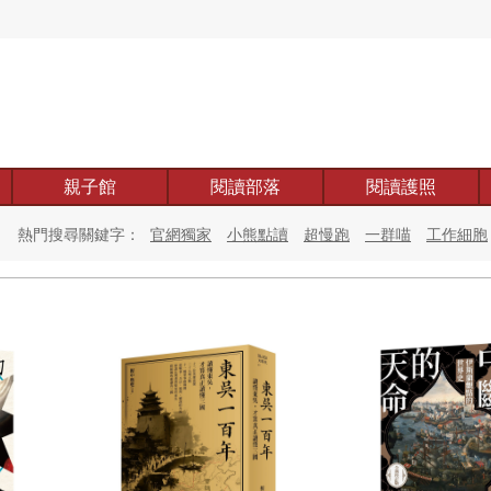
親子館
閱讀部落
閱讀護照
熱門搜尋關鍵字：
官網獨家
小熊點讀
超慢跑
一群喵
工作細胞