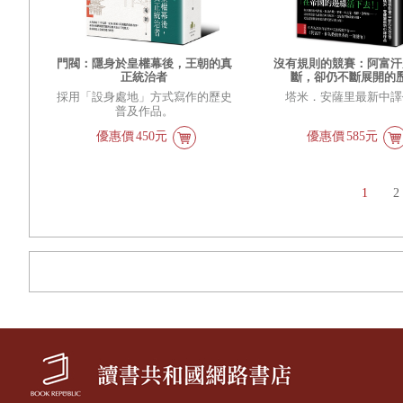
門閥：隱身於皇權幕後，王朝的真
沒有規則的競賽：阿富汗
正統治者
斷，卻仍不斷展開的
採用「設身處地」方式寫作的歷史
塔米．安薩里最新中譯
普及作品。
優惠價
450元
優惠價
585元
1
2