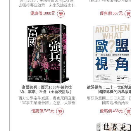
迎向2030，美國與歐盟可以從過
《祥瑞》作者張向榮再探
去獲得哪些啟示，未來又該提出什
麼戰略？
優惠價
1008元
優惠價
567元
富國強兵：西元1000年後的技
歐盟視角：二十一世紀地
術、軍隊、社會（全新校訂版）
國際危機的內幕故
西方史學泰斗威廉．麥克尼爾直指
引領你重回二〇〇九至一
「軍事工業複合體」之惡，大膽剖
國際危機的始末
析千年戰爭與歷史的犀利之作
優惠價
585元
優惠價
468元