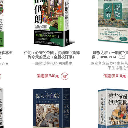
洲森林至
伊朗：心智的帝國，從瑣羅亞斯德
驕傲之塔：一戰前的
史
到今天的歷史（全新校訂版）
像，1890-1914（
戰爆發110週年
★☆★
一部難以替代的伊朗通史
兩座普立茲獎得主芭
平生得意之
優惠價
540元
優惠價
810元