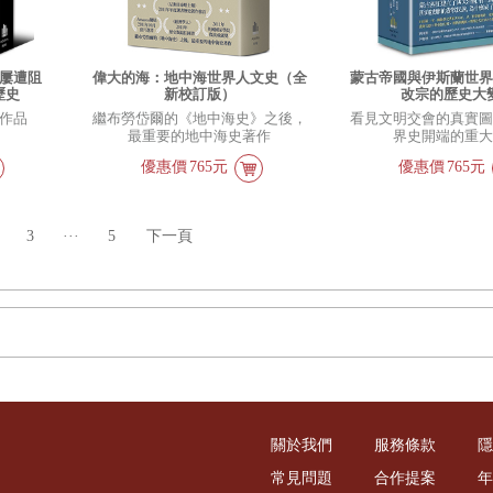
屢遭阻
偉大的海：地中海世界人文史（全
蒙古帝國與伊斯蘭世
歷史
新校訂版）
改宗的歷史大
作品
繼布勞岱爾的《地中海史》之後，
看見文明交會的真實
最重要的地中海史著作
界史開端的重
優惠價
765元
優惠價
765元
3
···
5
下一頁
關於我們
服務條款
隱
常見問題
合作提案
年