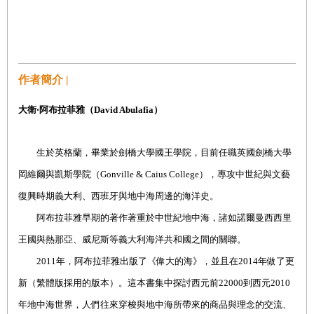
作者簡介 |
大衛‧阿布拉菲雅（David Abulafia）
生於英格蘭，畢業於劍橋大學國王學院，目前任職英國劍橋大學
岡維爾與凱斯學院（Gonville & Caius College），專攻中世紀與文藝
復興時期義大利、西班牙與地中海周邊的海洋史。
阿布拉菲雅早期的著作著重於中世紀地中海，諸如諾爾曼西西里
王國與熱那亞、威尼斯等義大利海洋共和國之間的關聯。
2011年，阿布拉菲雅出版了《偉大的海》，並且在2014年做了更
新（繁體版採用的版本）。這本書集中探討西元前22000到西元2010
年地中海世界，人們往來穿梭與地中海所帶來的商品與理念的交流、