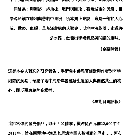
一同貿易；與海盜一起劫掠、戰鬥與圍攻，觀看城市的興衰，目
睹各民族在勝利與悲劇中遷徙。從本質上來說，這是一部扣人心
弦、世俗、血腥，且充滿趣味的人類史，以地中海為引，走過許
多水路，散發出學術氣息與閱讀的趣味。
——《金融時報》
這是本令人難忘的研究報告，學術性中參雜著幽默與作者對奇特
細節的洞察，頌揚了地中海沿岸曾經發生過的人與自然共生的核
心，即反覆繚繞的多樣性。
——《星期日電訊報》
這部宏偉的歷史作品，既全面又精確，橫跨從西元前
22,000
年至
2010
年，旨在闡釋地中海及其周邊地區人類活動的歷史
……
阿布