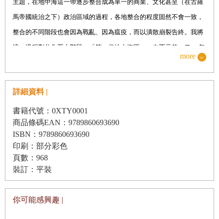
主題，在地中海這一帶逐步整合成為單一的商業、文化甚至（在古羅
第十章：合久而後又再分 西元四○○年─西元六○○年
馬帝國統治之下）政治區域的過程，各地整合的程度固然不會一致，
整合的不同階段也會因為戰亂、因為瘟疫，而以潰散崩裂告終。我將
第三部：第三代地中海 西元六○○年─西元一三五年
這一過程劃分為五大階段。「第一代地中海區」，在西元前一二○○年
more
第一章：地中海的大水槽 西元六○○年─西元九○○年
左右瓦解，也就是特洛伊據稱陷落的時候。繼起的「第二代地中海
第二章：跨越宗教的壁壘 西元九○○年─西元一○五○年
區」，延續到西元五世紀前後告終。接下來的「第三代地中海區」，
第三章：翻江搗海的巨變 西元一○○○年─西元一一○○年
詳細資料 |
現形的步調很慢，最後因為黑死病大流行而風雨飄搖，岌岌可危。再
第四章：賺得皆上主所賜 西元一一○○年─西元一二○○年
來的「第四代地中海區」，就不得不面對大西洋愈來愈強勁的競爭，
書籍代號：0XTY0001
第五章：飄洋渡海的營生 西元一一六○年─西元一一八五年
商品條碼EAN：9789860693690
最後落入大西洋強權國家的宰制，終至於一八六九年蘇伊士運河開通
第六章：帝國有衰也有興 西元一一三○年─西元一二六○年
ISBN：9789860693690
之時結束。自此而後，「第五代地中海區」淪為通往印度洋的走廊，
印刷：部分彩色
第七章：商人傭兵傳教士 西元一二二○年─西元一三○○年
迄至二十世紀後半葉才意外又找到了新的定位。
頁數：968
第八章：閉門不納自為王 西元一二九一年─西元一三五○年
裝訂：平裝
「地中海區」（Mediterranean）一詞在我的用法，絕對只限於那一片
海洋、臨海的岸邊，外加海中的島嶼，特別是渡海起迄點的幾處重要
第四部：第四代地中海 西元一三五
○年
─
西元一八三
○年
你可能感興趣 |
港市，如此而已。這樣的用法，比起研究地中海歷史的偉大先驅，費
第一章：爭逐羅馬帝國的大統 西元一三五○年─西元一四八○年
南德‧布勞岱爾（Fernand Braudel；1902-1985），涵蓋面要小很多；