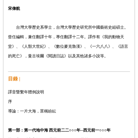
宋偉航
台灣大學歷史系學士，台灣大學歷史研究所中國藝術史組碩士。
曾任編輯，兼任翻譯十年，專任翻譯十二年。譯作有《我的動物天
堂》、《人類大世紀》、《數位麥克魯漢》、《一六八八》、《語言
的死亡》，曼古埃爾《閱讀日誌》以及其他諸多小說等。
目錄 |
譯音暨繫年體例說明
序
導論：一片大海，眾稱紛紜
第一部：第一代地中海 西元前二二○○○年─西元前一○○○年