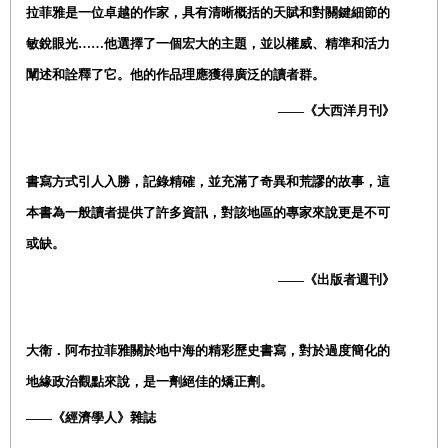
拉菲雅是一位卓越的作家，具有清晰概括的天賦和對關鍵細節的
敏銳眼光
……
他選擇了一個宏大的主題，並以權威、精準和活力
闡述和詮釋了它。他的作品理應獲得廣泛的讀者群。
——《大西洋月刊》
書寫方式引人入勝，記錄精確，並充滿了奇異和荒謬的故事，這
本書為一般讀者提供了許多資訊，對該地區的專家來說更是不可
或缺。
——《出版者週刊》
大衛．阿布拉菲雅關於地中海的精彩歷史書寫，對於過度簡化的
地緣政治觀點來說，是一劑絕佳的矯正劑。
——《經濟學人》雜誌