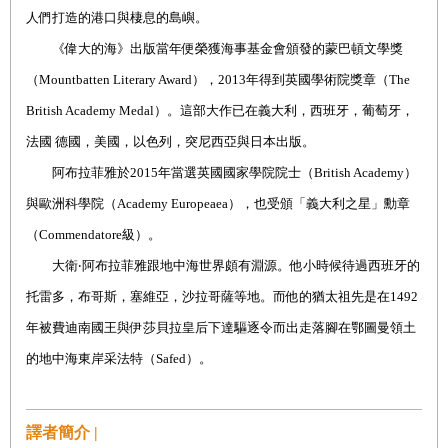
人們打造的港口與棲息的島嶼。
《偉大的海》出版當年便榮獲海事基金會頒發的蒙巴頓文學獎
（Mountbatten Literary Award），2013年得到英國學術院獎章（The
British Academy Medal）。這部大作已在義大利，西班牙，葡萄牙，
法國 德國，美國，以色列，突尼西亞與日本出版。
阿布拉菲雅於2015年當選英國國家學院院士（British Academy）
與歐洲科學院（Academy Europeaea），也受頒「義大利之星」勳章
（Commendatore級）。
大衛‧阿布拉菲雅跟地中海世界頗有淵源。他小時候待過西班牙的
托雷多，布哥斯，塞維亞，沙拉哥薩等地。而他的猶太祖先是在1492
年被費迪南國王與伊莎貝拉皇后下達驅逐令而出走落腳在鄂圖曼領土
的地中海東岸采法特（Safed）。
譯者簡介 |