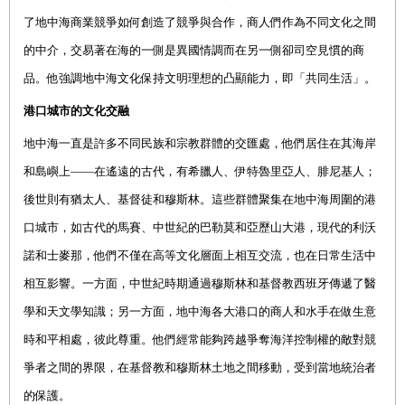
了地中海商業競爭如何創造了競爭與合作，商人們作為不同文化之間
的中介，交易著在海的一側是異國情調而在另一側卻司空見慣的商
品。他強調地中海文化保持文明理想的凸顯能力，即「共同生活」。
港口城市的文化交融
地中海一直是許多不同民族和宗教群體的交匯處，他們居住在其海岸
和島嶼上——在遙遠的古代，有希臘人、伊特魯里亞人、腓尼基人；
後世則有猶太人、基督徒和穆斯林。這些群體聚集在地中海周圍的港
口城市，如古代的馬賽、中世紀的巴勒莫和亞歷山大港，現代的利沃
諾和士麥那，他們不僅在高等文化層面上相互交流，也在日常生活中
相互影響。一方面，中世紀時期通過穆斯林和基督教西班牙傳遞了醫
學和天文學知識；另一方面，地中海各大港口的商人和水手在做生意
時和平相處，彼此尊重。他們經常能夠跨越爭奪海洋控制權的敵對競
爭者之間的界限，在基督教和穆斯林土地之間移動，受到當地統治者
的保護。