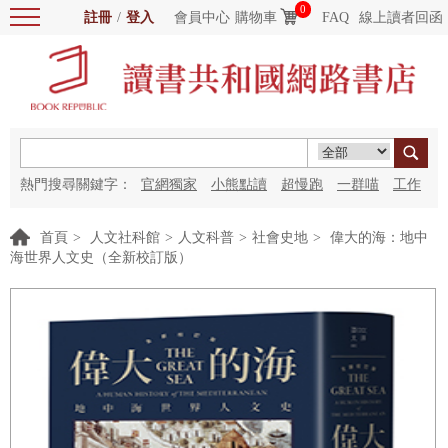
0
註冊
/
登入
會員中心
購物車
FAQ
線上讀者回函
熱門搜尋關鍵字：
官網獨家
小熊點讀
超慢跑
一群喵
工作
細胞
海洋圖書館
紅花
首頁
>
人文社科館
>
人文科普
>
社會史地
>
偉大的海：地中
海世界人文史（全新校訂版）