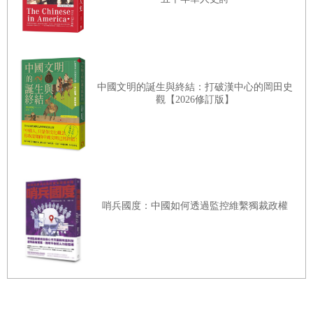
過，只顧著火速衝刺，想要快快來到寫來比較得心應手的現代。不
過，每一章標示的時代起迄點，用得極為寬鬆，有時，同一時期在地
中海區遙對的兩端所出的事，可能會在不同一章寫到。
我們現今所知的地中海區，是由古代的腓尼基人、希臘人、伊特魯里
中國文明的誕生與終結：打破漢中心的岡田史
亞人，中古時代的熱那亞人、威尼斯人、加泰隆尼亞人，以及西元一
觀【2026修訂版】
八○○年前好幾世紀的荷蘭、英格蘭、俄羅斯海軍打造出來的。其實，
有說法指西元一五○○年後，地中海區在大區域的世界事務和商業活
動，重要性已經與日俱減，到了西元一八五○年後，更是無可置疑。
這話說的不是沒有道理。我在大部份的篇章都會選一、兩處地方作為
焦點，選的都是我認為最適合用來說明大地中海區發展的地方，例如
哨兵國度：中國如何透過監控維繫獨裁政權
特洛伊、科林斯、亞歷山卓、薩洛尼迦等等。不過，重點始終都在這
些地方貫穿地中海區的聯繫，可以的話，促成隔海互動的人群或是進
行隔海互動的人群也需要談及。這樣的的結果便是魚，還有漁人，我
提到的次數會比一些讀者想的要少。魚，以在水面下過日子為多；漁
夫呢，一般是從港口出海，撈捕魚獲（一般是會出海到離母港有一段