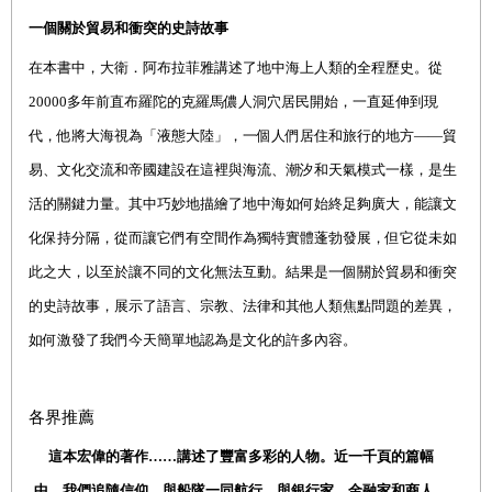
一個關於貿易和衝突的史詩故事
在本書中，大衛．阿布拉菲雅講述了地中海上人類的全程歷史。從
20000多年前直布羅陀的克羅馬儂人洞穴居民開始，一直延伸到現
代，他將大海視為「液態大陸」，一個人們居住和旅行的地方——貿
易、文化交流和帝國建設在這裡與海流、潮汐和天氣模式一樣，是生
活的關鍵力量。其中巧妙地描繪了地中海如何始終足夠廣大，能讓文
化保持分隔，從而讓它們有空間作為獨特實體蓬勃發展，但它從未如
此之大，以至於讓不同的文化無法互動。結果是一個關於貿易和衝突
的史詩故事，展示了語言、宗教、法律和其他人類焦點問題的差異，
如何激發了我們今天簡單地認為是文化的許多內容。
各界推薦
這本宏偉的著作
……
講述了豐富多彩的人物。近一千頁的篇幅
中，我們追隨信仰，與船隊一同航行，與銀行家、金融家和商人