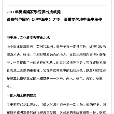
2011年英國國家學院傑出成就獎
繼布勞岱爾的《地中海史》之後，最重要的地中海史著作
地中海，文化薈萃與交會之地
地中海連接著歐洲、亞洲和非洲，數千年來一直是宗教、經濟和政治
體系相遇、碰撞、互相影響和融合的地方。在這本精彩而廣博的著作
中，作者提供了一個新鮮的視角，他專注於海洋本身：它在運輸和糧
食供應上實際的重要性；它在帝國興衰中的動態角色；以及那些曾經
穿越並反覆橫渡它的人物群像——水手、商人、移民、海盜、朝聖
者。
一部人類互動的歷史
從史前時代到21世紀，《偉大的海》首先是一部人類互動的歷史。阿
布拉菲雅將主要的政治和海軍發展，與貿易的漲落交織在一起，探索