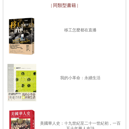
取捨。而「或許」，「大概」，「可能」，「差不多」這樣的用語，
| 同類型書籍 |
第六章：支離破碎的地中海 西元一九四五年─西元一九九○年
使用的頻率也比實際該用的要少一點；尤其是寫古地中海區的時候，
第七章：地中海的最後一幕 西元一九五○年─西元二○一四年
有許多地方確實都要加上這樣的修飾語才好，但也可能會害讀者如墜
移工怎麼都在直播
五里霧。帶動地中海區整體或是泰半的面貌改變的人、事、歷程，才
跋：飄洋又渡海
是我寫作此書的重點，而不在為地中海區周邊寫一系列微歷史
延伸閱讀
（micro-history），雖然後者可能還相當有趣。也因此，依我判斷在
註釋
長遠的歷史發展當中算是重要的事，才會是我著墨的焦點所在，像是
圖片出處
迦太基建城，杜布羅尼克崛起，巴巴里海盜（Barbary corsairs）的衝
擊，蘇伊士運河開鑿，等等。宗教之間的交會踫撞也要空出篇幅才
我的小革命：永續生活
行，那自然就要花費不少工夫談穆斯林和基督徒的衝突。不過，猶太
人一樣理當多多關注，因為猶太人在中古時代早期可是以商人之姿躍
居歷史舞台的要角，等到了現代的早期，又再舊戲重演一次。寫到上
古的古典時代（classical antiquity）時，每一世紀所佔的篇幅我大致
平均分配，因為我可不想寫出來的書像金字塔一樣，前人古事匆匆帶
美國華人史：十九世紀至二十一世紀初，一百
五十年華人史詩