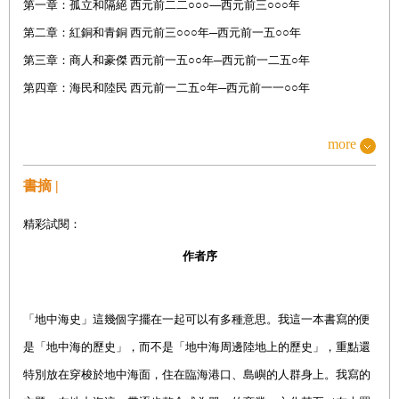
第一章：孤立和隔絕 西元前二二○○○-─西元前三○○○年
第二章：紅銅和青銅 西元前三○○○年─西元前一五○○年
第三章：商人和豪傑 西元前一五○○年─西元前一二五○年
第四章：海民和陸民 西元前一二五○年─西元前一一○○年
第二部：第二代地中海 西元前一○○○年─西元六○○年
more
第一章：販賣紫色的行商 西元前一○○○年─西元前七○○年
書摘 |
第二章：奧德修斯的後人 西元前八○○年─西元前五五○年
精彩試閱：
第三章：提雷尼亞人稱霸 西元前八○○年─西元前四○○年
第四章：海絲佩莉迪花園 西元前一○○○年─西元前四○○年
作者序
第五章：海上爭逐定霸權 西元前五五○年─西元前四○○年
第六章：地中海角大燈塔 西元前三五○年─西元前一○○年
「地中海史」這幾個字擺在一起可以有多種意思。我這一本書寫的便
第七章：迦太基非滅不可 西元前四○○年─西元前一四六年
是「地中海的歷史」，而不是「地中海周邊陸地上的歷史」，重點還
第八章： 古往今來一吾海 西元前一四六年─西元一五○
特別放在穿梭於地中海面，住在臨海港口、島嶼的人群身上。我寫的
第九章：信仰新興與舊有 西元元年─西元四五○年