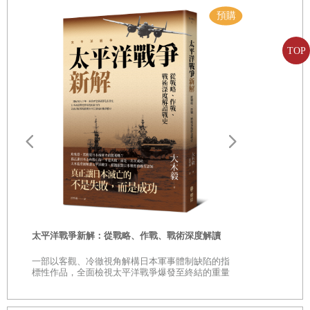
第二章：地中海變出新的面貌 西元一三九一年─西元一五○○年
只是，有的時候還是免不了要擴展到地中海區以外的地方。不過，布
第三章：神聖聯盟與邪惡聯盟 西元一五○○年─西元一五五○年
勞岱爾筆下的「地中海區」，還有繼踵其後的諸多學者大多也是，指
第四章：白色海的混亂爭奪戰 西元一五五○年─西元一五七○年
TOP
的除了滿滿是水的那一大塊窪地之外，還會擴張到地中海岸沿線之外
第五章：地中海闖入不速之客 西元一五七一年─西元一六五○年
很遠的地方。而且，現今學界依然偏向於將栽種橄欖樹的農作區或是
第六章：哀哀無告四下大流徙 西元一五六○年─西元一七○○年
注入地中海的河流流域，作為勾畫「地中海區」的參照點。這樣也就
第七章：就為了激勵其他的人 西元一六五○年─西元一七八○年
表示這些流域當中的社會也一定要納入考慮─這些社會以定居為多、
第八章：俄羅斯人用上三稜鏡 西元一七六○年─西元一八○五年
以傳統為重，所生產的糧食、原料是跨地中海商業的主力商品；而這
第九章：管它戴伊貝伊或巴蕭 西元一八○○年─西元一八三○年
遠野物語：
時，可就連從來沒見過大海的旱鴨子也要在地中海區的歷史插上一腳
——日本民
了。內陸地區當然不可略而不論，畢竟有事都出在內陸，產品也是來
「鄉土」的
第五部：第五代地中海 西元一八三
○年
─
西元二
○一○年
自內陸或是行經內陸；但是，這一本書的重點還是放在腳踩過海水的
第一章：東西相會永無期嗎 西元一八三○年─西元一九○○年
時
人身上，最好是常常來往於海面的人，有直接參與跨文化貿易的，有
太平洋戰爭新解：從戰略、作戰、戰術深度解讀
第二章：希臘人或非希臘人 西元一八三○年─西元一九二○年
是
從事宗教暨其他思想運動的，或者是涉足海上軍事衝突的，爭奪海路
一部以客觀、冷徹視角解構日本軍事體制缺陷的指
第三章：鄂圖曼下台一鞠躬 西元一九○○年─西元一九一八年
巔
標性作品，全面檢視太平洋戰爭爆發至終結的重量
航權的主控權的等等。
級著作
第四章：四城記事外再加半 西元一九○○年─西元一九五○年
這一本書的篇幅已經相當長了，卻還是有兩難的抉擇，終究必須有所
第五章：吾海又再揚聲八方 西元一九一八年─西元一九四五年