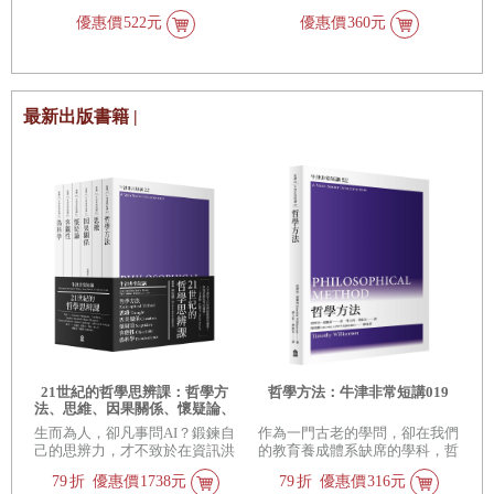
要把過度自負的個人所擁有的過
苦，以及她在那裡遇到的母親及
優惠價
522元
優惠價
360元
度權力等同於優秀的領導。
孩童。德特威勒冷靜地審視貧
窮，透過一個個精彩的小故事和
活潑卻不失忠實的文筆，探討了
文化衝擊、人口控制、母乳哺
育、兒童養育、不同文化對殘障
最新出版書籍 |
與兒童死亡的認知、女性割禮、
父系社會的女性角色，以及田野
工作的危險和現實帶來的情感衝
擊等等議題。
21世紀的哲學思辨課：哲學方
哲學方法：牛津非常短講019
法、思維、因果關係、懷疑論、
客觀性、偽科學（牛津非常短講
生而為人，卻凡事問AI？鍛鍊自
作為一門古老的學問，卻在我們
IV）
己的思辨力，才不致於在資訊洪
的教育養成體系缺席的學科，哲
流中滅頂。
學有什麼獨特的方法？它又如何
79
折
優惠價
1738元
79
折
優惠價
316元
幫助我們建立獨立思考的能力？