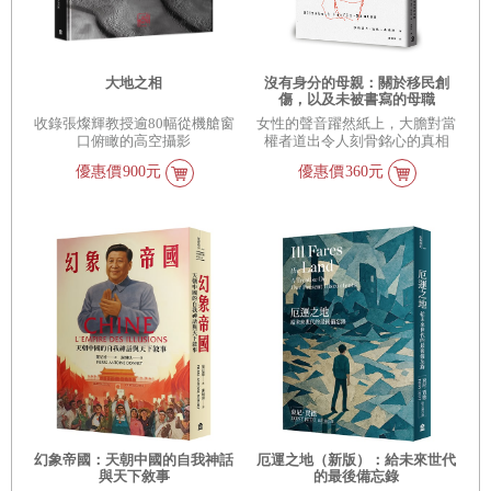
大地之相
沒有身分的母親：關於移民創
傷，以及未被書寫的母職
收錄張燦輝教授逾80幅從機艙窗
女性的聲音躍然紙上，大膽對當
口俯瞰的高空攝影
權者道出令人刻骨銘心的真相
優惠價
900元
優惠價
360元
幻象帝國：天朝中國的自我神話
厄運之地（新版）：給未來世代
與天下敘事
的最後備忘錄