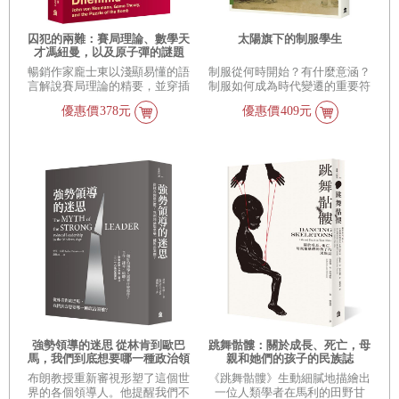
囚犯的兩難：賽局理論、數學天
太陽旗下的制服學生
才馮紐曼，以及原子彈的謎題
暢銷作家龐士東以淺顯易懂的語
制服從何時開始？有什麼意涵？
言解說賽局理論的精要，並穿插
制服如何成為時代變遷的重要符
馮紐曼的個人軼事，以及理論誕
號？本書揭開「制服帝國」的身
優惠價
378元
優惠價
409元
生的時代脈絡。賽局理論可以幫
世之謎。
助我們理解衝突情境的本質，進
而擬定合理的決策；如何突破
「囚犯的兩難」困境，創造促成
共同利益的方法，則是當代賽局
理論應用者的目標。
強勢領導的迷思 從林肯到歐巴
跳舞骷髏：關於成長、死亡，母
馬，我們到底想要哪一種政治領
親和她們的孩子的民族誌
袖？
布朗教授重新審視形塑了這個世
《跳舞骷髏》生動細膩地描繪出
界的各個領導人。他提醒我們不
一位人類學者在馬利的田野甘