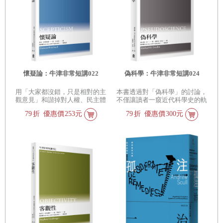
懷疑論：牛津非常短講022
偽科學：牛津非常短講024
用「大家都沒錯，只是相對的主
本書透過對「偽科學」的討論，
觀意見」和諧掉對人權、民主體
不僅讓讀者一窺近代科學史的軌
制、科學知識的主張和堅持，本
跡，劃界所涉及的除了科學本質
79
折
優惠價
253元
79
折
優惠價
300元
書以哲學論證破解這樣的混淆，
的哲學問題，還關係到政治、文
公共辯論必須回歸理性討論。
化與社會權力，也呈現當代科學
結構的困境。