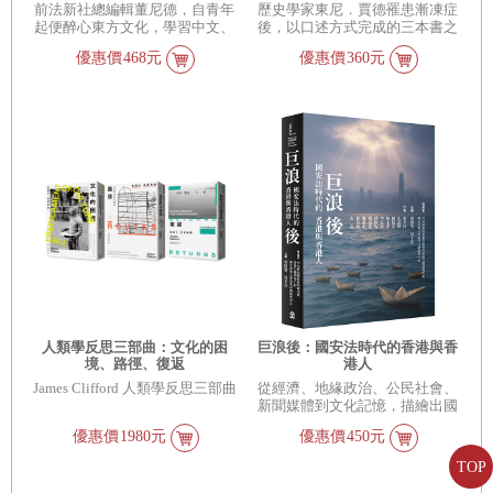
前法新社總編輯董尼德，自青年
歷史學家東尼．賈德罹患漸凍症
起便醉心東方文化，學習中文、
後，以口述方式完成的三本書之
派駐北京，親眼見證中國的轉變
一
優惠價
468元
優惠價
360元
人類學反思三部曲：文化的困
巨浪後：國安法時代的香港與香
境、路徑、復返
港人
James Clifford 人類學反思三部曲
從經濟、地緣政治、公民社會、
新聞媒體到文化記憶，描繪出國
安法時代下的香港景觀
優惠價
1980元
優惠價
450元
TOP