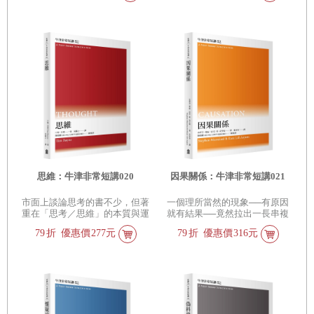
思維：牛津非常短講020
因果關係：牛津非常短講021
市面上談論思考的書不少，但著
一個理所當然的現象──有原因
重在「思考／思維」的本質與運
就有結果──竟然拉出一長串複
作機制則較少（或限於心理學領
雜而有深度的問題
79
折
優惠價
277元
79
折
優惠價
316元
域），本書簡要卻不失細緻地梳
理出這個重要的主題。