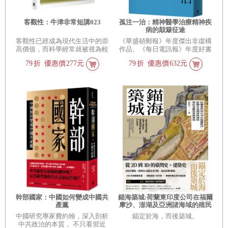
客觀性：牛津非常短講023
孤注一治：精神醫學治療精神疾
病的顛簸征途
客觀性已經成為現代生活中的崇
《華盛頓郵報》年度傑出非虛構
高價值，而科學經常就被視為較
作品、《每日電訊報》年度好書
具有客觀性的領域，其中最不受
79
折
優惠價
277元
79
折
優惠價
632元
汙染的是量化的數字，於是，政
治社會經濟等各種議題，也都以
數字管理為追求客觀的方法
幹部國家：中國如何變成中國共
錨海築城:荷蘭東印度公司在福爾
產黨
摩沙、澎湖及亞洲諸海域的殖民
市鎮與堡壘要塞
中國研究專家費約翰，深入剖析
錨定於海，而後築城。
中共政治的本質， 不只看習近