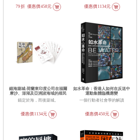
平，更直探權力運作的核心邏輯
79
折
優惠價
458元
優惠價
1134元
——幹部體制。
錨海築城:荷蘭東印度公司在福爾
如水革命：香港人如何在反送中
摩沙、澎湖及亞洲諸海域的殖民
運動集體臨機應變
市鎮與堡壘要塞【書+〔贈品〕
錨定於海，而後築城。
一個行動者社會學的解讀
限量「熱蘭遮城堡」精緻紙模
型】
優惠價
1134元
優惠價
450元