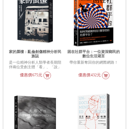
家的蜃樓：亂倫創傷精神分析民
困在社群平台：一位資深鄉民的
族誌
數位生活箴言
是一位精神分析人類學者長期陪
帶你重新奪回你的網際網路！
伴兩位受創主體「看」、「說」
自身創傷，學習一起「做」療癒
優惠價
675元
優惠價
432元
的實踐紀錄