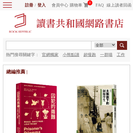
0
註冊
/
登入
會員中心
購物車
FAQ
線上讀者回函
熱門搜尋關鍵字：
官網獨家
小熊點讀
超慢跑
一群喵
工作
細胞
海洋圖書館
紅花
總編推薦 |