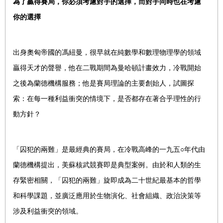
為了贏得賽局，你必須考慮對手的選擇，而對手同時也在考慮
你的選擇
出身奧匈帝國的馮紐曼，很早就在純數學和數理物理學的領域
贏得天才的聲譽，他在二戰期間為曼哈頓計畫效力，冷戰開始
之後為蘭德機構服務；他是賽局理論的主要創始人，試圖探
索：在每一種利益衝突的情境下，是否都存在著合乎理性的行
動方針？
「囚犯的兩難」是最經典的賽局，在冷戰高峰的一九五○年代由
蘭德機構提出，美蘇核武競賽即是典型案例。由於和人類的生
存緊密相關，「囚犯的兩難」旋即成為二十世紀最基本的哲學
和科學課題，並廣泛應用於生物演化、社會組織、政治決策等
涉及利益衝突的領域。