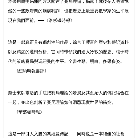
本書用簡明易懂的方式闡述了賽局理論，揭露了戰後令人毛骨悚
然的一些政府間的爾虞我詐，也把歷史上最重要數學家的生平展
現在我們面前。──《洛杉磯時報》
這是一部真正具有獨創性的作品，綜合了豐富的歷史和傳記資料
以及精湛的邏輯分析。它同時帶領我們進入冷戰的歷史、核子時
代的策略賽局與馮紐曼的生平。全書生動、明白、多采多姿。
──《紐約時報書評》
龐士東以靈活的手法把賽局理論的發展及其創始人的傳記結合在
一起，並出色剖析了賽局理論如何洞悉現實世界的衝突。
──《華盛頓時報》
這是一部引人入勝的馮紐曼傳記……同時也是一本絕佳的社會