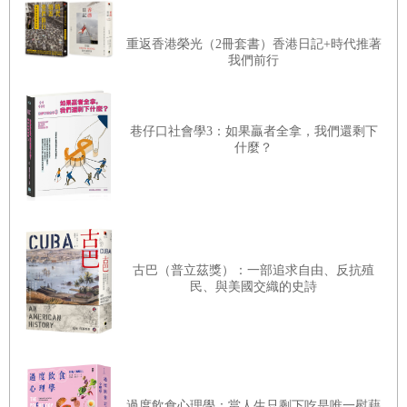
穩定策略／基因中有背叛嗎？／艾瑟羅德／一報還一報／一報還
一九四八年一月號的《新聯邦》雜誌中，羅素在一篇鼓
吹預防性戰爭的文章裡寫道：「我提出的理由就像數學
一報的麻煩／人造的天擇／鏡中魚／合作與文明／現實世界中的
重返香港榮光（2冊套書）香港日記+時代推著
我們前行
證明一樣，是如此明白無誤和不可避免。」然而邏輯本
一報還一報
身也會出錯。預防性戰爭這場異乎尋常的鬧劇的真實含
意是什麼呢？恐怕說得最清楚的是當時的美國海軍部長
第
13
章
美元拍賣
巷仔口社會學3：如果贏者全拿，我們還剩下
馬修斯：一九五○年，他不經意地使用歐威爾式的語言
01
什麼？
逐步升級／舒比克的美元拍賣／現實生活中的美元拍賣／美元拍
來極力鼓吹美國要「為和平而侵略」！
賣的各種策略／理性的出價／賽局理論什麼時候會失靈？／最大
數賽局／真空中的羽毛
今天，隨著東西兩方緊張關係的解凍，預防性戰爭看來
就像冷戰思維的一種奇特變形。然而我們此刻仍然面臨
古巴（普立茲獎）：一部追求自由、反抗殖
民、與美國交織的史詩
許多這一類的問題：當某個國家的安全與整個人類的利
益發生衝突時，它應該怎麼辦呢？當一個人的利益與公
共利益發生衝突時，他應該怎麼辦呢？
過度飲食心理學：當人生只剩下吃是唯一慰藉