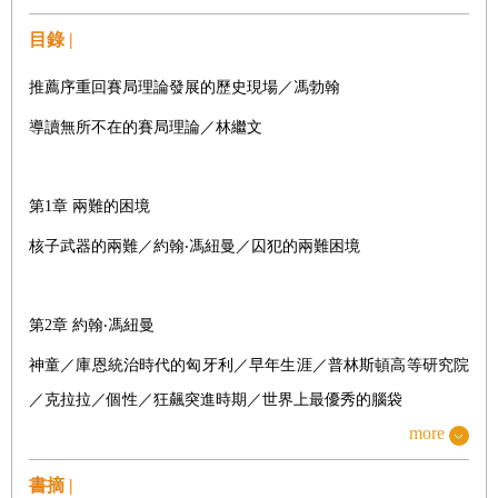
目錄 |
推薦序重回賽局理論發展的歷史現場／馮勃翰
導讀無所不在的賽局理論／林繼文
第
1
章
兩難的困境
核子武器的兩難／約翰‧馮紐曼／囚犯的兩難困境
第
2
章
約翰‧馮紐曼
神童／庫恩統治時代的匈牙利／早年生涯／普林斯頓高等研究院
／克拉拉／個性／狂飆突進時期／世界上最優秀的腦袋
more
第
3
章
賽局理論
書摘 |