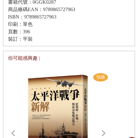
書籍代號：0GGK0287
買賣別克轎車／竊賊的信用／佛拉德—德萊歇實驗／塔克的兩難
商品條碼EAN：9789865727963
故事／有違常識推理／文獻中的囚犯困境／白搭便車／核武競賽
ISBN：9789865727963
一九五○年代，美國和西歐有許多人主張對蘇聯發動一次
印刷：單色
直接、毋須任何理由的核武攻擊。它有一個委婉的名
頁數：396
第
7
章
一九五〇年
稱，叫做「預防性戰爭」。懷抱這種想法的人認為，美
裝訂：平裝
蘇聯的原子彈／預防性戰爭：要或不要？／尤列的演說／富克斯
國應該抓住時機，透過核武脅迫或突然襲擊，以建立一
事件／韓戰／技術突襲的本質／和平的侵略者／馬修斯是誰？／
個世界政府。你也許認為只有極端份子才會支持這種計
你可能感興趣 |
後果／大眾的反應／這是風向球嗎？／麥克阿瑟的演說／安德森
畫。事實上，當時許多十分優秀的知識份子也廣為支持
預防性戰爭，包括當代兩個最出色的數學家：羅素和馮
／輿論反應／有多少原子彈？／尾聲
紐曼。通常數學家不會由於其政治主張或對世界的看法
而聞名於世；況且，從很多方面來看，羅素和馮紐曼都
第
8
章
賽局理論及其不滿
是兩個完全不同的人。然而，對於世界上不應該有兩個
對賽局理論的批評／效用和馬基維利／人是理性的嗎？／俄亥俄
核武強權共存的這一觀點，他們的見解恰恰相同。
研究
羅素是預防性戰爭運動的主要推動者，他強調具有核武