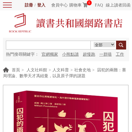
0
註冊
/
登入
會員中心
購物車
FAQ
線上讀者回函
熱門搜尋關鍵字：
官網獨家
小熊點讀
超慢跑
一群喵
工作
細胞
海洋圖書館
紅花
首頁
>
人文社科館
>
人文科普
>
社會史地
>
囚犯的兩難：賽
局理論、數學天才馮紐曼，以及原子彈的謎題