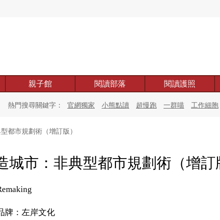
親子館
閱讀部落
閱讀護照
熱門搜尋關鍵字：
官網獨家
小熊點讀
超慢跑
一群喵
工作細胞
型都市規劃術（增訂版）
造城市：非典型都市規劃術（增訂
Remaking
品牌：左岸文化