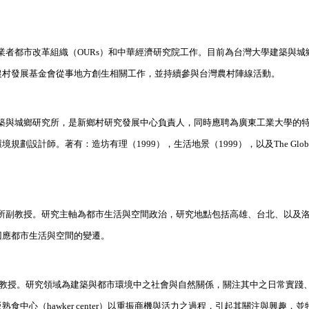
業者都市改革組織（OURs）和中華經濟研究院工作。目前為台灣大學建築與城
農村發展基金會從事地方創生相關工作，並持續參與台灣農村陣線活動。
築與城鄉研究所，是新鄉村研究發展中心負責人，同時應聘為廣東工業大學的
師。著有：造坊有理（1999），生活地景（1999），以及The Global Si
所副教授。研究主軸為都市生活與空間政治，研究地點包括高雄、台北、以及
回應都市生活與空間的變遷。
副教授。研究領域為建築與都市環境中之社會與自然關係，關注其中之日常實踐
中心（hawker center）以重振商機與活力之過程，引起其關注與興趣，