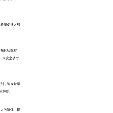
，希望促進人對
歸類於社區營
，未竟之功方
一劍，迄今持續
執行長。
與人的關係、提