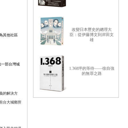
改變日本歷史的總理大
臣：從伊藤博文到岸田文
為其他社區
雄
如一部台灣城
1.368坪的等待——徐自強
的無罪之路
義的解決方
前台大城鄉所