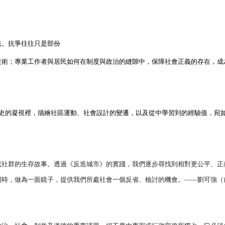
法。抗爭往往只是部份
技術；專業工作者與居民如何在制度與政治的縫隙中，保障社會正義的存在，成
史的凝視裡，描繪社區運動、社會設計的變遷，以及從中學習到的經驗值，宛
或社群的生存故事。透過《反造城市》的實踐，我們逐步尋找到相對更公平、正
同時，做為一面鏡子，提供我們所處社會一個反省、檢討的機會。
——
劉可強（