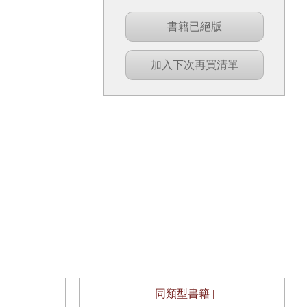
書籍已絕版
加入下次再買清單
| 同類型書籍 |