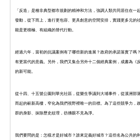
「反造」是種非典型都市規劃的精神和方法，強調人類共同居住在一
發動，從下而上，進行更包容、更具創意的空間安排，實踐更多元的
能是更積極、有組織的替代行動。
經過六年，當初的抗議案例有了哪些新的進展？政府的承諾落實了嗎
有更當代的意義。另外，我們又集合另外十二個經典案例，成書為《反
的新可能。
從十四、十五號公園到華光社區，從樂生爭議到大埔事件，從溪洲部
而起的嶄新高樓，窄化為我們視野裡唯一的目標。為了這些競爭力，政府進行
群的身影、抹除歷史紋理，彷彿眼不見為淨。
我們要問的是：怎樣才是好城市？誰來定義好城市？這些名為公共的