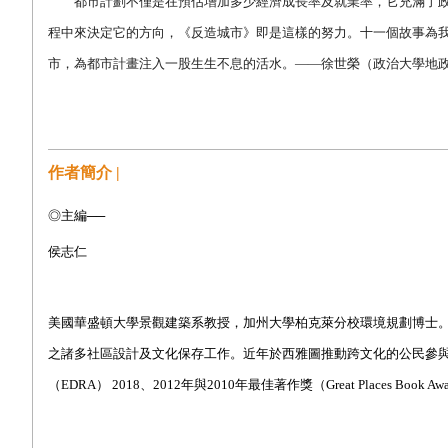
都市計劃不僅是在預估增加多少經濟成長率及就業率，它充滿了政
程中來決定它的方向，《反造城市》即是這樣的努力。十一個故事為
市，為都市計畫注入一股生生不息的活水。
——
徐世榮（政治大學地
作者簡介 |
◎主編──
侯志仁
美國華盛頓大學景觀建築系教授，加州大學柏克萊分校環境規劃博士
之諸多社區設計及文化保存工作。近年於西雅圖推動跨文化的公民參
（EDRA） 2018、2012年與2010年最佳著作獎（Great Places Book 