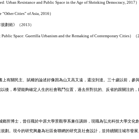
ance and Public Space in the Age of Shrinking Democracy, 2017
r Cities” of Asia, 2016）
劃術》（2013）
uerrilla Urbanism and the Remaking of Contemporary Cities）（
書上有關民主、賦權的論述好像因為山又高又遠，還沒到達。三十歲以前，參
歲以後，希望能夠確定人生的社會戰鬥位置，過去所對抗的、反省的跟關注的，
城鄉所博士，曾任職於中原大學景觀學系兼任講師，現職為弘光科技大學文化
業規劃。現今的研究興趣為社區食聯網的研究及社會設計，並持續關注城市發展