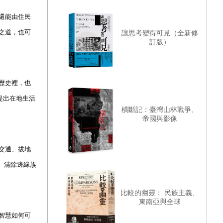
還能由住民
之道，也可
讓思考變得可見（全新修
訂版）
歷史裡，也
提出在地生活
橫斷記：臺灣山林戰爭、
帝國與影像
交通、拔地
駐、清除邊緣族
比較的幽靈： 民族主義、
東南亞與全球
智慧如何可