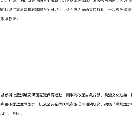
治、社會、利益及道德的重要議題，絕不應由專家或行政官僚所獨占，它必須
我們展現了重新建構知識體系的可能性，並召喚人民的直接行動，一起來改造我
政學系教授）
。曾參與七股濕地及黑面琵鷺保育運動、蘭嶼海砂屋自救行動、美濃文化造鎮，
與和都市開放空間設計，以及公共空間與城市治理等相關研究。榮獲「環境設計
Award）。著有：