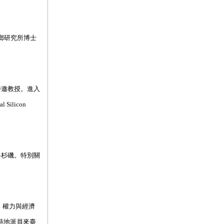
鄉研究所博士
特邀教授。進入
licon
洛杉磯。特別關
、權力與經濟
並特地派員來臺