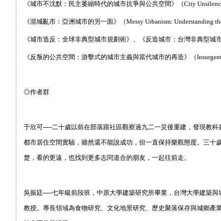
《城市不沈默：民主萎縮時代的城市抗爭與公共空間》（City Unsilenced: Urban Resist
《混城亂市：亞洲城市的另一面》（Messy Urbanism: Understanding the “Othe
《城市造反：全球非典型城市規劃術》、《反造城市：台灣非典型城市規
《反叛的公共空間：游擊式的城市主義與當代城市的再造》（Insurgent Public Space: G
◎作者群
于欣可──二十歲以前在部落跟社區觀察過九二一災後重建，發現教科
都市居住空間實驗，雖然還不能說成功，但一直保持樂觀態度。三十
楚，看的更遠，也找到更多志同道合的朋友，一起往前走。
吳振廷──七年級前段班，中原大學建築研究所畢業，台灣大學建築與
教授。專長領域為食物研究、文化地景研究、歷史聚落保存與城鄉產