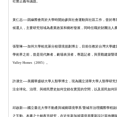
社會正義等議題。
黃仁志──因緣際會而於大學時開始參與社會運動與社區工作，曾於專
候選人，主要研究領域為產業政策和鄉村發展，同時任職於財團法人
張聖琳──加州大學柏克萊分校環境規劃博士，目前任教於台灣大學建
學術界之前，曾是現代舞者，劇場表演者，專題記者，與景觀建築暨環境規劃設計
Valley Homes（2005）。
許瀞文──美國華盛頓大學人類學博士，現為國立清華大學人類學研究
注全球化、治理、與殖民歷史如何交錯在實質的空間，以及居民如何
邱啟新──國立臺北大學不動產與城鄉環境學系 暨城市治理國際學程
之互動。本書之士林夜市研究，在近年新加坡環境局重新設計當地攤販熟食