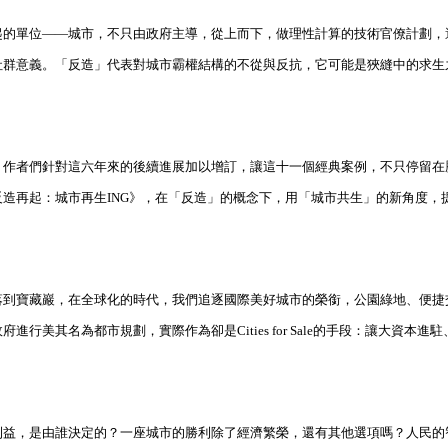
起的單位——城市，不只由政府主導，從上而下，做理性計算的技術官僚計劃，
社群意義。「反造」代表對城市霸權結構的不從與反抗，它可能是狹縫中的求生
？作者們針對這六年來的後續進展加以增訂，讓這十一個經典案例，不只停留在
造再起：城市再生ING》，在「反造」的概念下，用「城市共生」的新角度，
落到寶藏巖，在全球化的時代，我們追逐國際美好城市的榮銜，公園綠地、便捷
美其名為都市規劃，實際作為卻是Cities for Sale的手段：讓大資本進
利益，是由誰決定的？一座城市的勝利除了經濟繁榮，還有其他選項嗎？人民的