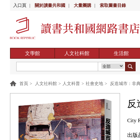
入口頁
|
關於讀書共和國
|
大量團購
|
索取圖書目錄
文學館
人文社科館
生活館
首頁
>
人文社科館
>
人文科普
>
社會史地
>
反造城市：非典
反
City 
出版