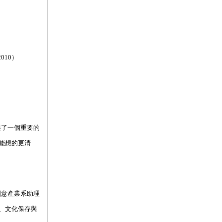
）
2010）
與了一個重要的
能想的更清
創意產業系助理
、文化保存與