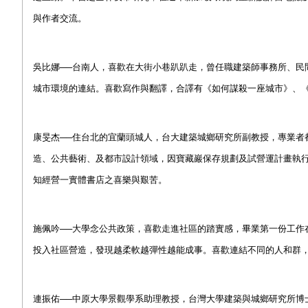
與作者交流。
吳比娜──台南人，喜歡在大街小巷趴趴走，曾任職建築師事務所、民
城市環境的連結。喜歡寫作與翻譯，合譯有《如何謀殺一座城市》、
康旻杰──住台北的宜蘭頭城人，台大建築城鄉研究所副教授，專業者
造、公共藝術、及都市設計領域，因寶藏巖保存規劃及試營運計畫執
知經營一實體書店之喜樂與艱苦。
施佩吟──大學念公共政策，喜歡走進社區的踏實感，畢業第一份工作
投入社區營造，發現越柔軟越彈性越能成事。喜歡連結不同的人和群
連振佑──中原大學景觀學系助理教授，台灣大學建築與城鄉研究所博