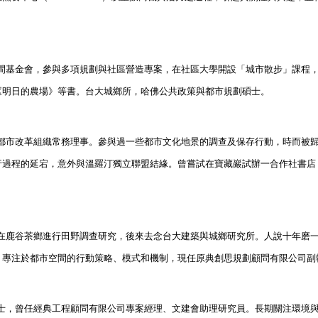
間基金會，參與多項規劃與社區營造專案，在社區大學開設「城市散步」課程
《明日的農場》等書。台大城鄉所，哈佛公共政策與都市規劃碩士。
都市改革組織常務理事。參與過一些都市文化地景的調查及保存行動，時而被
行過程的延宕，意外與溫羅汀獨立聯盟結緣。曾嘗試在寶藏巖試辦一合作社書店
在鹿谷茶鄉進行田野調查
研究，後來去念台大建築與城鄉研究所。人說十年磨
，專注於都市空間的行動策略、模式和機制，現任原典創思規劃顧問有限公司副
士，曾任經典工程顧問有限公司專案經理、文建會助理研究員。長期關注環境