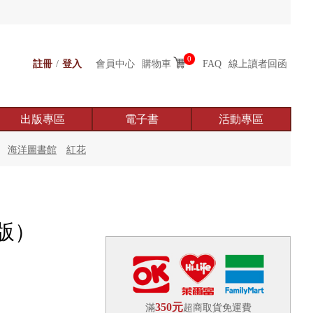
0
註冊
/
登入
會員中心
購物車
FAQ
線上讀者回函
出版專區
電子書
活動專區
海洋圖書館
紅花
版）
350元
滿
超商取貨免運費