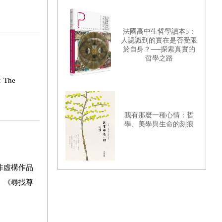
法國高中生哲學讀本5：
人認識到的實在是否受限
於自身？──探索真實的
哲學之路
The
我有那麼一種心情：哲
學、美學與生命的刻痕
非虛構作品
、《尋找尊