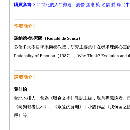
購買套書<<
21世紀的人生難題：憂鬱‧焦慮‧藥‧迷信‧愛‧痛（牛
作者簡介 |
羅納德‧德‧索薩（Ronald de Sousa）
多倫多大學哲學系榮譽教授，研究主要集中在尋求理解心靈的
Rationality of Emotion（1987）、Why Think? Evolution and
譯者簡介 |
葉佳怡
台北木柵人，曾為《聯合文學》雜誌主編，現為專職譯者。
《向獨裁者說不》、《永遠的蘇珊》；小說作品《我彌留之
嚴》等。