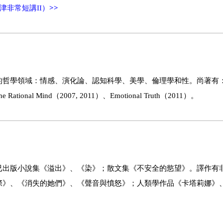
津非常短講II）
>>
哲學領域：情感、演化論、認知科學、美學、倫理學和性。尚著有：
 the Rational Mind（2007, 2011）、Emotional Truth（2011）。
已出版小說集《溢出》、《染》；散文集《不安全的慾望》。譯作有
際》、《消失的她們》、《聲音與憤怒》；人類學作品《卡塔莉娜》