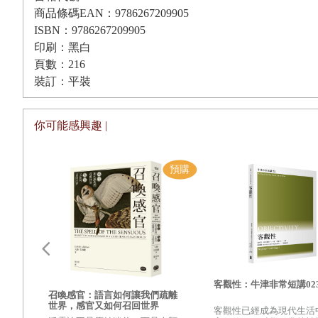
愛的好理由和壞理由
地，婚姻伴侶卻承諾必須實踐彼此的意志，而且不能拒
商品條碼EAN：9786267209905
ISBN：9786267209905
理由的運作方式
印刷：黑白
另外兩個探討過的謎團
在這場審判中，
「
自由地給予
」
獲得了三個反例：
義務
、
必
頁數：216
裝訂：平裝
一個政治性的面向
指出，愛就算不是讓我們毫無理由地採取行動，也是基於跟
確立愛的目標
有人可能會問，人們一開始去愛時是否有理由？這個問題會
你可能感興趣 |
婚的伴侶？無法否認的是，愛會讓我們做出許多事，理由也
歷史性
同。
再論愛與美
我們都見過有人在陷入不幸時會用
「
所有發生的事都有理由
第五章 科學
理由。大部分事件都是隨機發生的，而隨機可算不上什麼理
愛的採集
是要想出什麼算得上理由並不容易。理由和機運是相反的概
愛的類型學
「
原因
」
和
「
理由
」
這兩個詞有時可以交換使用。說一個人
大腦的角色呢？
有；此外，根據我們目前的有限能力判斷，植物和昆蟲也沒
愛的三種症候群
客觀性：牛津非常短講02
一個抱怨的好理由
」
。他們眞正的意思是這些抱怨具有正當
召喚感官：語言如何讓我們疏離
拆穿愛的假面具？或是科學的重要性被貶低了？
世界，感官又如何召回世界
的好理由。只有理由具有正當性，事實上，只有好理由具有
的主
客觀性已經成為現代生活