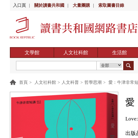
入口頁
|
關於讀書共和國
|
大量團購
|
索取圖書目錄
文學館
人文社科館
生活館
首頁
>
人文社科館
>
人文科普
>
哲學思潮
>
愛：牛津非常短講
愛
Love:
出版