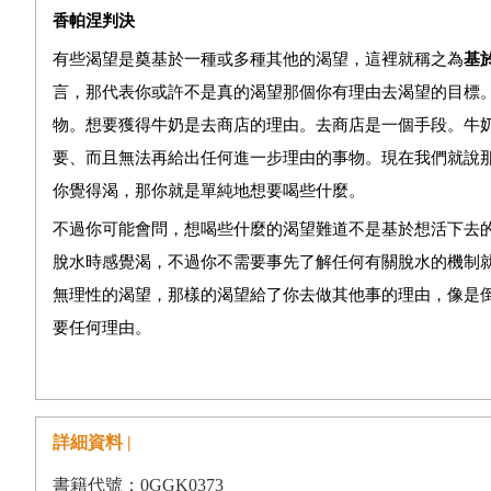
愛的具現化
香帕涅判決
愛的階梯
有些渴望是奠基於一種或多種其他的渴望，這裡就稱之為
基
回歸特定案例
言，那代表你或許不是真的渴望那個你有理由去渴望的目標
何謂性欲的禮節？
物。想要獲得牛奶是去商店的理由。去商店是一個手段。牛
愛的演化觀點
要、而且無法再給出任何進一步理由的事物。現在我們就說
你覺得渴，那你就是單純地想要喝些什麼。
感覺起來如何？為什麼？
不過你可能會問，想喝些什麼的渴望難道不是基於想活下去
愛可以被分析嗎？
脫水時感覺渴，不過你不需要事先了解任何有關脫水的機制
第三章 渴望
無理性的渴望，那樣的渴望給了你去做其他事的理由，像是
愛人想要的是什麼？
要任何理由。
「滿意」的詛咒
愛的渴望屬於哪一種呢？為了回答這個問題，讓我們來求助
利他主義的兩難
構。一一七六年，主持愛情法庭的香帕涅伯爵夫人必須處理
香帕涅判決
詳細資料 |
第四章 理由
我們透過這場審判指出並確認，愛無法將其力量延續至
書籍代號：0GGK0373