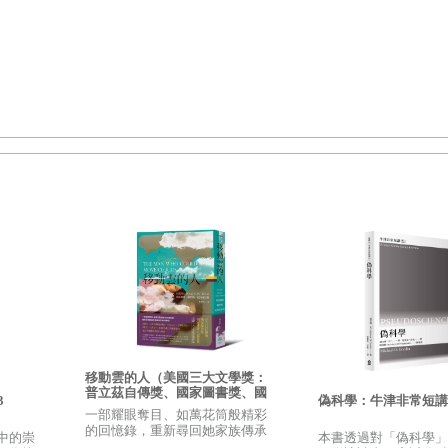
絕彼此的任何要求。
要性
，和
承諾
。這三者都提供了行動的理由。此外，香帕涅伯爵夫人
那三者完全不同的理由。
在下一章探討，但現在我們只檢視愛所提供的理由。為什麼那些理由
會
──
至少當我們表現出理性的時候。香帕涅判決暗示了兩者的運作機
」
來應對。他們喊出這個口號時的自信很惱人，因為，拜託，根本不
由。不過那個口號正是因為空洞而有用處：我們會因此被迫面對事實
念，不過更可能跟理由搞混的是原因。
的難過有理由或原因的差距並不大。不過只有人類
擁有理性
，無生命
有。因此當有人宣稱他們的
「
抱怨是有原因的
」
，他們眞正想說的可
移動雲的人（美國三大文學獎：
普立茲自傳獎、國家圖書獎、國
3
偽科學：牛津非常短講0
性。相反地，如果有一丁點兒火星釀成了電線失火，我們不會說電線
家書評人協會獎決選作品）
一部耀眼奪目、如萬花筒般精彩
的回憶錄，重新尋回她家族傳承
正當性，畢竟有時我們會基於糟糕的理由去行動
（
或相信某事
）
。只
中的崇
本書透過對「偽科學」
的超自然傳奇。