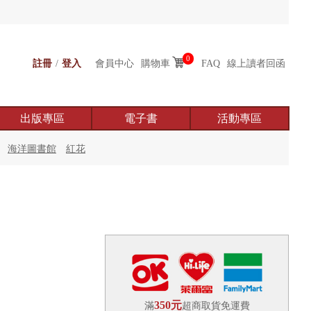
0
註冊
/
登入
會員中心
購物車
FAQ
線上讀者回函
出版專區
電子書
活動專區
海洋圖書館
紅花
350元
滿
超商取貨免運費