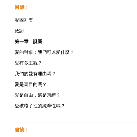
目錄 |
配圖列表
致謝
第一章 謎團
愛的對象：我們可以愛什麼？
愛有多主觀？
我們的愛有理由嗎？
愛是盲目的嗎？
愛是自由，還是束縛？
愛破壞了性的純粹性嗎？
第二章 觀點
愛及自然天性：好與壞
書摘 |