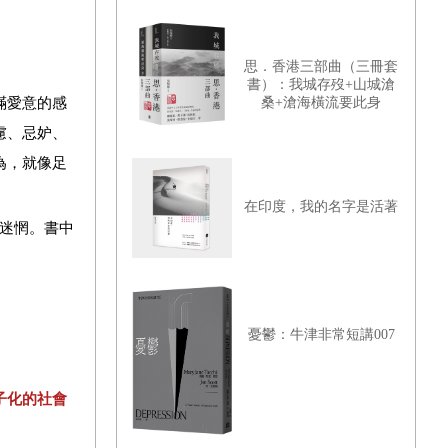
思．香港三部曲（三冊套
書）：我城存歿+山城滄
滿愛意的感
桑+滄海橫流要此身
慮、忌妒、
為，就像足
在印度，我的名字是活著
迷惘。書中
憂鬱：牛津非常短講007
子化的社會