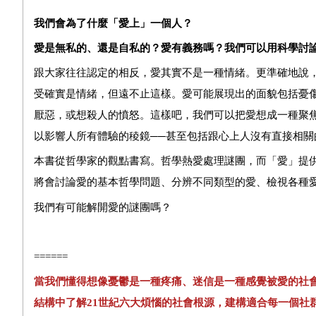
我們會為了什麼「愛上」一個人？
愛是無私的、還是自私的？愛有義務嗎？我們可以用科學討
跟大家往往認定的相反，愛其實不是一種情緒。更準確地說
受確實是情緒，但遠不止這樣。愛可能展現出的面貌包括憂
厭惡，或想殺人的憤怒。這樣吧，我們可以把愛想成一種聚
以影響人所有體驗的稜鏡──甚至包括跟心上人沒有直接相關
本書從哲學家的觀點書寫。哲學熱愛處理謎團，而「愛」提
將會討論愛的基本哲學問題、分辨不同類型的愛、檢視各種
我們有可能解開愛的謎團嗎？
======
當我們懂得想像憂鬱是一種疼痛
、
迷信是一種感覺被愛的社
結構中了
解
21
世
紀六大煩惱的社會根源
，
建構適合每一個社