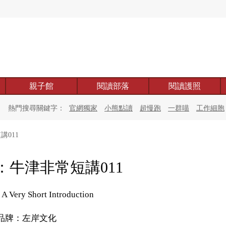
親子館
閱讀部落
閱讀護照
熱門搜尋關鍵字：
官網獨家
小熊點讀
超慢跑
一群喵
工作細胞
011
：牛津非常短講011
 A Very Short Introduction
品牌：左岸文化