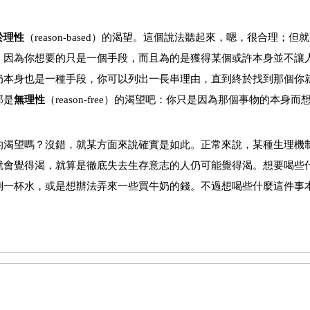
於理性
（
reason-based
）
的渴望。這個說法聽起來，嗯，很合理；但就
。因為你想要的只是一個手段，而且為的是獲得某個或許本身並不讓
奶本身也是一種手段，你可以列出一長串理由，直到終於找到那個你
那是
無理性
（
reason-free
）
的渴望吧：你只是因為那個事物的本身而
的渴望嗎？沒錯，就某方面來說確實是如此。正常來說，某種生理機
就會覺得渴，就算是徹底失去生存意志的人仍可能覺得渴。想要喝些
倒一杯水，或是想辦法弄來一些買牛奶的錢。不過想喝些什麼這件事
愛情法庭吧
──
在宮廷愛情存在的年代，愛情法庭是個受託處理愛情疑
一個問題：透過婚姻結合的兩人之間，有可能存在愛嗎？她的判決如
婚姻中，因為愛侶會自由地給予彼此一切，無須承擔任何義務或必要