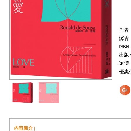
作者
譯者
ISBN
出版
定價
優惠
內容簡介 |