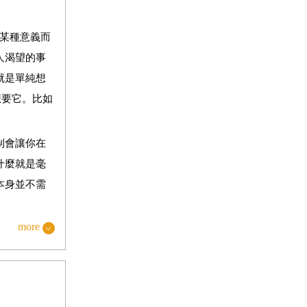
某種意義而
人渴望的事
就是單純想
想要它。比如
制會讓你在
什麼就是毫
本身並不需
more
難雜症的機
下：
性；相反