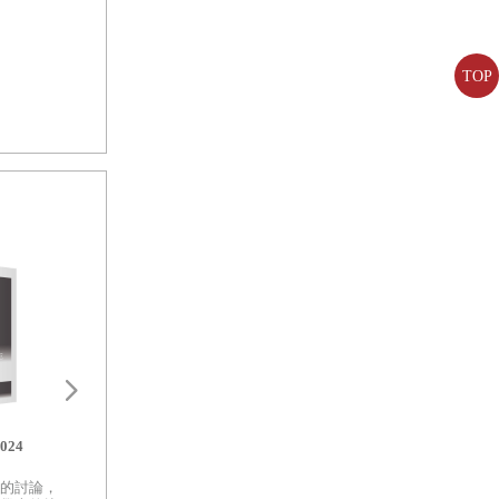
TOP
的判決間接
無法驅動結
制並不相
會有什麼好
，而事實就
的物體沒
能是
「
我有
24
懷疑論：牛津非常短講022
有爆出火花
召喚感官：語言如
世界，感官又如何
因為
LV
包最
的討論，
用「大家都沒錯，只是相對的主