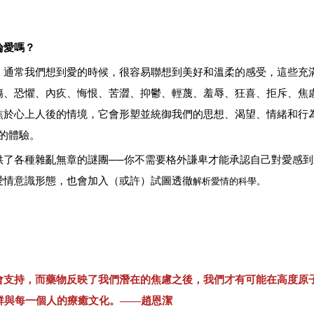
論愛嗎？
，通常我們想到愛的時候，很容易聯想到美好和溫柔的感受，這些充
傷、恐懼、內疚、悔恨、苦澀、抑鬱、輕蔑、羞辱、狂喜、拒斥、焦
焦於心上人後的情境，它會形塑並統御我們的思想、渴望、情緒和行
的體驗。
供了各種雜亂無章的謎團──你不需要格外謙卑才能承認自己對愛感到
愛情意識形態，也會加入（或許）試圖透徹
解析愛情的科學。
會支持
，
而藥物反映了我們潛在的焦慮之後
，
我們才有可能在高度原
群與每一個人的療癒文化
。
——趙恩潔