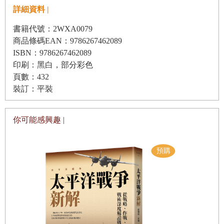
一、移動的百貨公司：出張販賣
詳細資料 |
二、臺灣視覺式消費的前奏──從「看見」到「展示」
書籍代號：2WXA0079
三、臺灣百貨公司的出現
商品條碼EAN：9786267462089
小結
ISBN：9786267462089
印刷：黑白，部分彩色
第三章 戰爭體制下臺灣的百貨公司
頁數：432
一、戰前與戰時臺灣的百貨公司
裝訂：平裝
二、「戰後」的戰爭體制與百貨公司：以臺北為例
三、實用取向與特價活動
你可能感興趣 |
小結
第四章 追求娛樂與效用的路線
一、大型百貨公司登場
二、百貨公司的複合式空間
三、上百貨公司「作功」
小結
第五章 邁向文化品味與符號消費的百貨公司