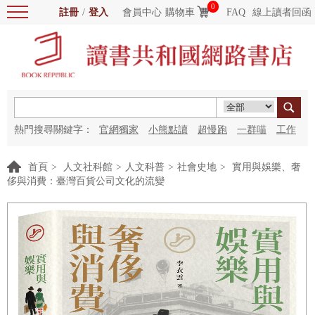
0
註冊
/
登入
會員中心
購物車
FAQ
線上讀者回函
熱門搜尋關鍵字：
官網獨家
小熊點讀
超慢跑
一群喵
工作
細胞
海洋圖書館
紅花
首頁
>
人文社科館
>
人文科普
>
社會史地
>
實用與娛樂、奢
侈與消費：臺灣百貨公司文化的流變