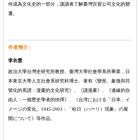
何成為文化史的一部分，讓讀者了解臺灣百貨公司文化的變
遷。
作者簡介 |
李衣雲
政治大學台灣史研究所教授。臺灣大學社會學系所畢業，日
本東京大學人文社會系研究科博士。著有《變形、象徵與符
號化的系譜：漫畫的文化研究》、《讀漫畫》、《邊緣的自
由人：一個歷史學者的抉擇》、《台湾における「日本」イ
メージの変化、1945-2003：「哈日（ハーリ）現象」の展
開について》等作品。