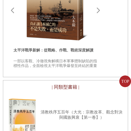
一、文化資本的建構
二、意義貯槽的積累與符號消費
遠野物語：
三、文化品味與空間展演
——日本民
「鄉土」的
小結
結論
時
太平洋戰爭新解：從戰略、作戰、戰術深度解讀
外生因型文化轉譯的東亞百貨公司
是
一部以客觀、冷徹視角解構日本軍事體制缺陷的指
戰時體制下的百貨公司
巔
標性作品，全面檢視太平洋戰爭爆發至終結的重量
級著作
上海商人轉譯下的百貨公司：關於日本元素
外生因與購買力不足的結果：折扣戰與遊樂化
TOP
| 同類型書籍 |
白領階級的興起與新路線的百貨公司：邁向符號消費
附表一
參考文獻
清教秩序五百年（大光：宗教改革、觀念對決
與國族興衰【第一卷】）