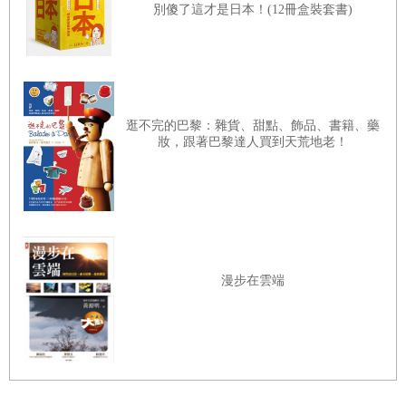
別傻了這才是日本！(12冊盒裝套書)
如夢似幻的東京，是個五光十色、大放文學、電影
異采的城市；是個到處都有烤雞肉串店的城市；是個孩
童能夠在大街上、車流間安全遊玩的城市；是連甜甜圈
專賣店的服務品質都比美國高級餐廳還要好的城市。這
逛不完的巴黎：雜貨、甜點、飾品、書籍、藥
是個沒有犯罪死角、沒有髒污灰塵或難吃食物的大型城
妝，跟著巴黎達人買到天荒地老！
市？聽起來比較像是小說中的烏托邦，而非地球上的一
個所在。
但東京確是東京，「魔幻」才是最貼切的比喻。我
討厭別人在不知道如何形容時，就脫口說出「Magic」
漫步在雲端
這個形容詞，但當我和我太太洛莉以及我們八歲大的女
兒伊莉絲，在二○一二年七月整整待在東京一個月後的
經歷，用「魔幻Magic」以外的形容詞都是言不由衷的
評論。