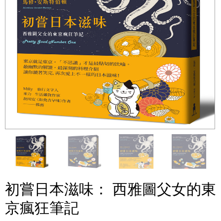
初嘗日本滋味： 西雅圖父女的東
京瘋狂筆記