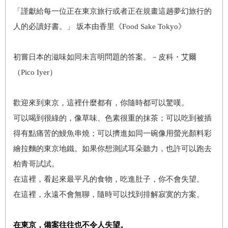
「謹獻給每一位正在東京旅行或者正在規畫這趟夢幻旅行的
人的必讀好書。」 坂本由香里《Food Sake Tokyo》
初嘗日本的滋味如同未言明問題的答案。－皮科・艾爾
（Pico Iyer）
歡迎來到東京，這裡什麼都有，你隨時都可以驚嘆。
可以喝到很綠的，像草味、色素很重的抹茶；可以吃到被插
得有點痛苦的鰻魚串燒；可以擠進如同一碗像用螢光顏料彩
繪拉麵的東京地鐵。如果你想測試耳朵聽力，也許可以跑去
柏青哥試試。
在這裡，看起來最平凡的食物，吃進肚子，你不會失望。
在這裡，永遠不會無聊，隨時可以找到排解寂寞的方案。
在東京，備案往往也不令人失望。