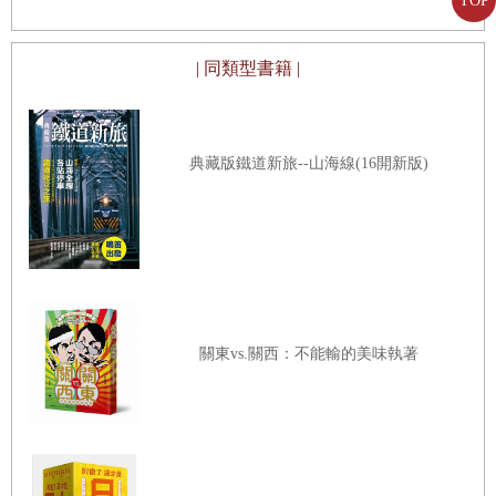
TOP
往我們家公寓方向的街景開始有了些變化：從中野站北
| 同類型書籍 |
邊出來太陽廣場的拱廊，再走幾步就是連鎖店築地銀章
魚燒，右轉則是「Pretty Good #1 Alley」。往千代田區
的方向走，你會看到幾家拉麵店、玄品河豚餐廳。往回
典藏版鐵道新旅--山海線(16開新版)
走會看到柏青哥遊戲機、烤鰻魚、大頭貼店以及銀座
Renoir喫茶室。如果看到Life超市前的腳踏車停車格，
就表示走對方向了。
在這兩條街上皆是典型的店面，如果往西邊其他中
大型的城市探索，你會遇見更多好吃的食物，即使你和
關東vs.關西：不能輸的美味執著
我的口味不同，就如同你可能不會比我更喜歡章魚燒。
歡迎來到東京！