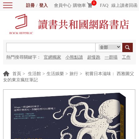
0
註冊
/
登入
會員中心
購物車
FAQ
線上讀者回函
熱門搜尋關鍵字：
官網獨家
小熊點讀
超慢跑
一群喵
工作
細胞
海洋圖書館
紅花
首頁
>
生活館
>
生活娛樂
>
旅行
>
初嘗日本滋味： 西雅圖父
女的東京瘋狂筆記