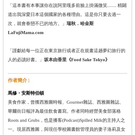
「這本書有本事讓你在說阿里嘎多前臉上掛滿微笑…… 精闢
道出我深愛日本這個國家的各種理由。這是你只要去過一
次，就會眷戀不已的地方。」
瑞秋．哈金斯
LaFujiMama.com
「謹獻給每一位正在東京旅行或者正在規畫這趟夢幻旅行的
人的必讀好書。」
坂本由香里《Food Sake Tokyo》
作者簡介 |
馬修・安斯特伯頓
美食作家，曾獲西雅圖時報、Gourmet雜誌、西雅圖雜誌、
華爾街日報評為最佳飲食書寫。作者同時經營美食部落格
Roots and Grubs，也是播客(Podcast)Spilled Milk的主持人之
一。現居西雅圖，與現任學校圖書館管理員的妻子洛莉及女