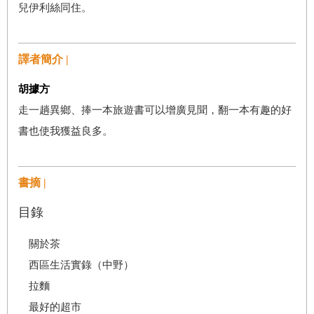
兒伊利絲同住。
譯者簡介 |
胡據方
走一趟異鄉、捧一本旅遊書可以增廣見聞，翻一本有趣的好
書也使我獲益良多。
書摘 |
目錄
關於茶
西區生活實錄（中野）
拉麵
最好的超市