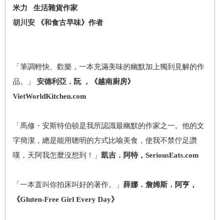
米力 生活雜貨作家
胡川安 《和食古早味》作者
「筆調輕快、歡樂，一本充滿美味的幽默加上獨到見解的作
品。」
安德利亞．阮 ，《越南廚房》
VietWorldKitchen.com
「馬修・安斯特伯頓是我所認識最幽默的作家之一。他的文
字簡潔，總是能用聰明的方式比喻美食，使我不禁佇足讚
嘆，天阿我怎麼沒想到！」
凱吉．阿特，SeriousEats.com
「一本直叫你拍床叫好的著作。」
薛娜．詹姆斯．阿亨，
《Gluten-Free Girl Every Day》