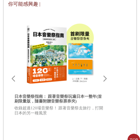
你可能感興趣 |
大阪燒
居酒屋
章魚燒大事記
美國女孩的日本甜點體驗
鰻魚
淺草
返鄉
後記
爾
日本音樂祭指南： 跟著音樂祭玩遍日本一整年(首
刷限量版，隨書附贈音樂祭票券夾)
書摘
國
收錄超過120場音樂祭！ 跟著音樂祭去旅行，打開
日本音樂祭指
日本的另一種風景
作者序
收錄超過12
初嘗日本的滋味如同未言明問題的答案。
－皮科・艾爾
日本的另一
（Pico Iyer）