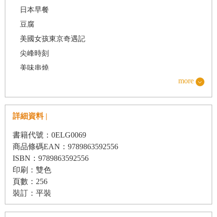
日本早餐
豆腐
美國女孩東京奇遇記
尖峰時刻
美味串燒
more
舒活城市
天婦羅
我愛連鎖店
詳細資料 |
烏龍麵對決蕎麥麵
書籍代號：0ELG0069
怪腔怪調的片假名
商品條碼EAN：9789863592556
壽司
ISBN：9789863592556
印刷：雙色
牛排對決豬排
頁數：256
鍋物
裝訂：平裝
澡堂時光
餃子和小籠包