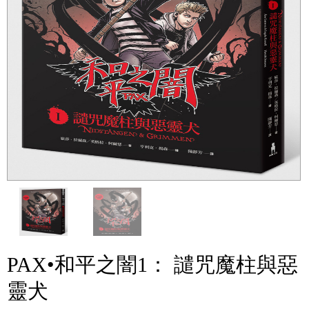
PAX•和平之闇1： 譴咒魔柱與惡
靈犬