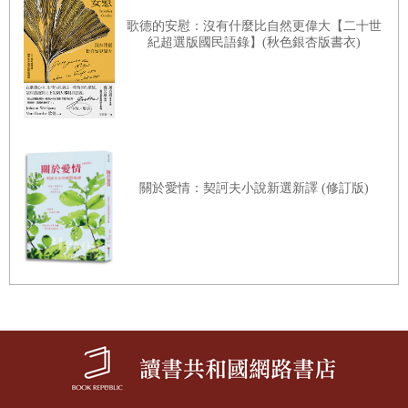
三指禿毛怪抓住籠子鐵欄杆搖晃著，搖得整個籠子隆隆響。
歌德的安慰：沒有什麼比自然更偉大【二十世
牠發出刺耳的笑聲，尾巴用力甩在籠子地板上啪啪作響。
紀超選版國民語錄】(秋色銀杏版書衣)
「別吵了！」邁格納吼著，也用力拍打了籠子。
艾絲緹深呼吸。
關於愛情：契訶夫小說新選新譯 (修訂版)
「圖書館有危險嗎？」邁格納擔憂地問。「我們有危險
嗎？」
艾絲緹緩緩點頭。
「我把占卜卡排成圓圈狀算了三次。連續三次，『海浪』卡
都疊在『惡魔』卡上面。連續三次，『持鐮刀的死神』卡都
疊在『孩子』卡上面。我唯一的解讀是，邪惡勢力將朝我們