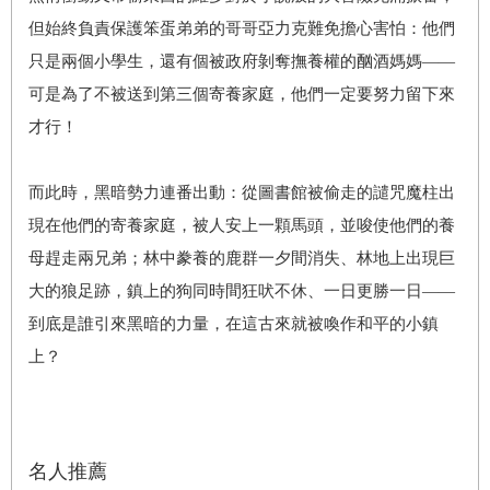
但始終負責保護笨蛋弟弟的哥哥亞力克難免擔心害怕：他們
只是兩個小學生，還有個被政府剝奪撫養權的酗酒媽媽——
可是為了不被送到第三個寄養家庭，他們一定要努力留下來
才行！
而此時，黑暗勢力連番出動：從圖書館被偷走的譴咒魔柱出
現在他們的寄養家庭，被人安上一顆馬頭，並唆使他們的養
母趕走兩兄弟；林中豢養的鹿群一夕間消失、林地上出現巨
大的狼足跡，鎮上的狗同時間狂吠不休、一日更勝一日——
到底是誰引來黑暗的力量，在這古來就被喚作和平的小鎮
上？
名人推薦