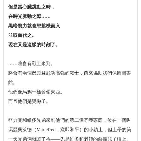
但是當心臟跳動之時，
在時光脈動之際……
黑暗勢力就會想趁機而入
並取而代之。
現在又是這樣的時刻了。
……將會有戰士來到。
將會有兩個機靈且武功高強的戰士，前來協助我們保衛圖書
館。
他們像烏鴉一樣會偷東西。
而且他們是雙撇子。
亞力克和維多兄弟來到他們的第二個寄養家庭，位在一個叫
瑪麗費萊德（Mariefred，意即和平）的小鎮上，但上學的第
一天兄弟倆就闖了禍——先是維多和老師的惡霸兒子槓上、