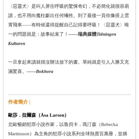
〈惡靈犬〉是叫人屏住呼吸的驚悚奇幻，不必簡化就很容易
讀，也不用向魔柱獻出任何犧牲。到了最後一頁你像搭上雲
霄飛車——有時候還得提醒自己記得要呼吸！〈惡靈犬〉唯
一的問題就是：故事結束了！
——瑞典媒體
Tidningen
Kulturen
一旦拿起來讀就很沒辦法放下的書。單純就是引人入勝又充
滿驚喜。
——
Bokhora
作者簡介 |
歐莎．拉爾森（
Åsa Larson
）
北歐暢銷犯罪小說作家，以魯貝卡．瑪汀森（Rebecka
Martinsson）為主角的犯罪小說系列全球熱賣百萬冊，並摘