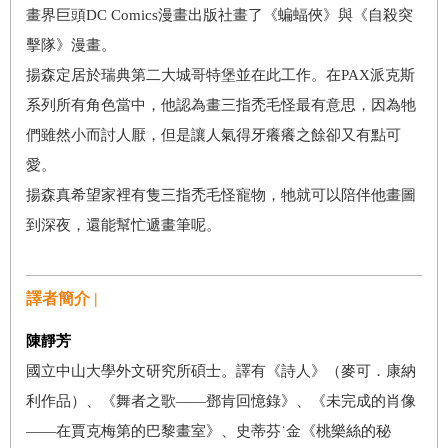
畫界巨頭DC Comics漫畫出版社畫了《蝙蝠俠》與《自殺突
擊隊》漫畫。
揚森定居於瑞典第二大城哥特堡並在此工作。在PAX派克斯
系列所有角色當中，他認為畫三指禿毛怪最有意思，因為牠
們雖然小而討人厭，但是讓人氣得牙癢癢之餘卻又有點可
愛。
揚森真希望家裡有隻三指禿毛怪寵物，牠就可以陪伴他畫圖
到深夜，還能幫忙遞畫筆呢。
譯者簡介 |
陳靜芳
國立中山大學外文研究所碩士。譯有《詩人》（麥可．康納
利作品）、《舞者之歌——鄧肯回憶錄》、《未完成的肖像
——在賈克梅第的巴黎畫室》、史蒂芬˙金《桃樂絲的秘