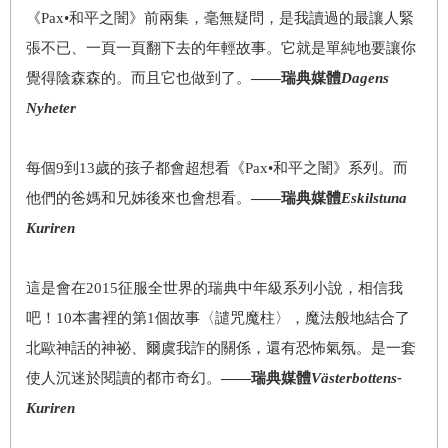
《Pax•和平之闇》前兩集，毫無疑問，是我讀過的最讓人緊
張不已、一頁一頁翻下去的年輕故事。它就是單純地要讓你
覺得陰森森的。而且它也做到了。
——瑞典媒體
Dagens
Nyheter
每個9到13歲的孩子都會超想看《Pax•和平之闇》系列。而
他們的爸媽和兄姊後來也會想看。
——瑞典媒體
Eskilstuna
Kuriren
這是會在2015征服全世界的瑞典中年級系列小說，相信我
吧！10本書裡的第1個故事〈譴咒魔柱〉，魔法般地結合了
北歐神話的神祕、爾虞我詐的關係，還有恐怖氣氛。是一套
使人沉迷於閱讀的都市奇幻。
——瑞典媒體
Västerbottens-
Kuriren