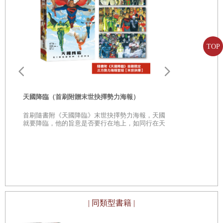
邁格納看著妹妹。艾絲緹的臉龐有著深深的皺紋，宛如老
樹。深灰色頭髮，劉海剪齊，頭髮梳成髻以髮簪固定在頭頂
TOP
上。
「這隻小妖怪在這兒幹什麼？」她問。
天國降臨（首刷附贈末世抉擇勢力海報）
「去死吧！」三指禿毛怪咬牙切齒地說。「死吧，去死
首刷隨書附《天國降臨》末世抉擇勢力海報，天國
與
就要降臨，他的旨意是否要行在地上，如同行在天
吧。」
上？
天國降臨（
憶
「是啊，這究竟是怎麼回事？」邁格納問。「一隻三指禿毛
天國就要降
在天上？
怪想辦法要闖入圖書館，究竟有什麼目的？還有，妳看！」
他指著天花板，天花板上有灰泥粉刷塊脫落。
| 同類型書籍 |