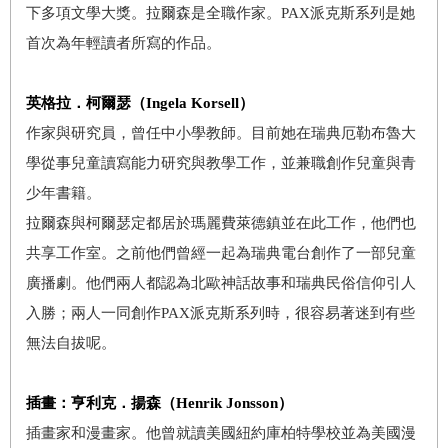
下多項文學大獎。拉爾森是全職作家。PAX派克斯系列是她
首次為年輕讀者所寫的作品。
英格拉．柯爾瑟（
Ingela Korsell
）
作家與研究員，曾任中小學教師。目前她在瑞典厄勒布魯大
學從事兒童讀寫能力研究與教學工作，並兼職創作兒童與青
少年書籍。
拉爾森與柯爾瑟定都居於瑪麗費萊德鎮並在此工作，他們也
共享工作室。之前他們曾經一起為瑞典電台創作了一部兒童
廣播劇。他們兩人都認為北歐神話故事和瑞典民俗信仰引人
入勝；兩人一同創作PAX派克斯系列時，很容易著迷到有些
無法自拔呢。
插畫：亨利克．揚森（
Henrik Jonsson
）
插畫家和漫畫家。他曾就讀美國紐約庫柏特學校並為美國漫