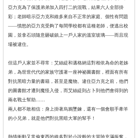
亞力克為了保護弟弟加入四打二的混戰，結果六人全部掛
彩；老師暗示亞力克和維多來自不正常的家庭、個性有問題
——憤怒的亞力克受夠了每間學校都有這種老師，便逃出校
園，並拿石頭隨意砸破鎮上一戶人家的溫室玻璃——而且現
場被逮住。
但這戶人家並不尋常：艾絲緹和邁格納這對相依為命的老姊
弟，為世世代代的家族守護著一座神祕圖書館，裡面有所有
對抗黑暗力量的書籍，甚至是魔物。逮住亞力克之前，他們
的圖書館才遭到魔怪入侵，而艾絲緹則占卜到他們會得到的
兩名戰士幫助……
兩人都不敢相信：身上掛著烏鴉墜鍊，還有一個會順手牽羊
的小兄弟，就是他們對抗黑暗大軍的幫手！
熱情衝動又常偷東西的維多對於小說般的大冒險充滿振奮，