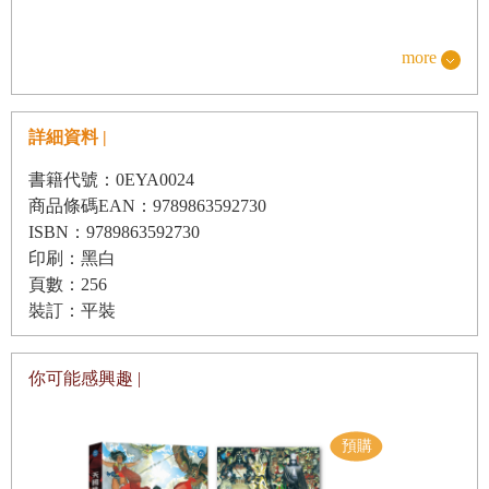
艾絲緹用力拍打籠子，鐵欄杆因而一陣劇烈晃動。
more
「你這小妖怪才去死哩，」她沒好氣地低吼著說。「邁格
詳細資料 |
納，這到底是什麼鬼東西？」
書籍代號：0EYA0024
商品條碼EAN：9789863592730
她這句話是對著站在她後面的哥哥邁格納說的。
ISBN：9789863592730
印刷：黑白
「這是一隻三指禿毛怪，」邁格納皺著眉頭說。「很久很久
頁數：256
以前，我小時候曾經看過一隻。是母親逮到的。眼前這一隻
裝訂：平裝
是我在地下室突襲抓到的。當時牠試著要打開祕密門。」
你可能感興趣 |
艾絲緹彎腰湊到籠子前方，好把三指禿毛怪看個仔細。由於
圖書館並沒有窗戶，裡面相當陰暗。煤油燈的微弱光線映照
在石牆上，映照在一排排的古老書籍上。