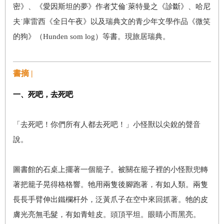
密》、《愛因斯坦的夢》作者艾倫˙萊特曼之《診斷》、哈尼
夫˙庫雷西《全日午夜》以及瑞典文的青少年文學作品《微笑
的狗》（Hunden som log）等書。現旅居瑞典。
書摘 |
一、死吧，去死吧
「去死吧！你們所有人都去死吧！」小怪獸以尖銳的聲音
說。
圖書館的石桌上擺著一個籠子。被關在籠子裡的小怪獸兜轉
著把籠子晃得格格響。牠用兩隻後腳跑著，有如人類。兩隻
長長手臂伸出鐵欄杆外，泛黃爪子在空中來回抓著。牠的皮
膚光亮無毛髮，有如青蛙皮。頭頂平坦。眼睛小而黑亮。