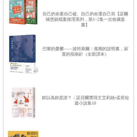
「圖書館出現裂痕了，」他說。
自己的命案自己破、自己的命運自己寫【諾爾
城堡鎮檔案推理系列，第1~2集一次收藏套
「時光脈動之際，黑暗趁虛而入，」艾絲緹說。「母親生前
書】
不是經常這麼說嗎？『守護圖書館，在時光脈動之際，黑暗
趁虛而入之前，都屬易事。』」
巴黎的憂鬱——波特萊爾：孤獨的說明書，寂
寞的指南針（全新譯本）
「妳從神諭占卜卡是否看出些什麼端倪了？」邁格納問，同
時朝著擺在石桌另一邊的占卜卡的方向點著頭。占卜卡排成
圓圈狀，紙牌上有著不同的圖案和符號。
艾絲緹走到占卜卡前，在一張深色木雕椅坐下來。
妳以為妳是誰？：諾貝爾獎得主艾莉絲•孟若短
篇小說集10
「嗯，我看到……你可不可以先想辦法讓那隻小妖怪別再吵
了？」