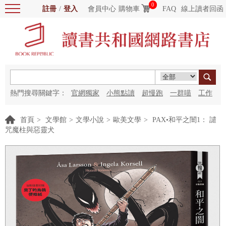
0
註冊
/
登入
會員中心
購物車
FAQ
線上讀者回函
熱門搜尋關鍵字：
官網獨家
小熊點讀
超慢跑
一群喵
工作
細胞
海洋圖書館
紅花
首頁
>
文學館
>
文學小說
>
歐美文學
>
PAX•和平之闇1： 譴
咒魔柱與惡靈犬