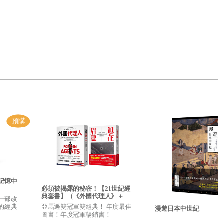
地打開時，意義特別的場合才算真正特別？要是這瓶泡沫四溢的酒
位的寶石能夠如此凸顯財富、權力甚至忠貞的愛情？是什麼讓時尚迷
記憶中
必須被揭露的秘密！【21世紀經
尚品味的最佳明證、而且願意而四處搜尋，甚至不惜等上漫長時間，
典套書】（《外國代理人》＋
一部改
《迫在眉睫》）
亞馬遜雙冠軍雙經典！ 年度最佳
的經典
漫遊日本中世紀
全的大多數人來說這麼重要，彷彿寧可使盡手段，也絕不讓缺乏魔力
圖書！年度冠軍暢銷書！