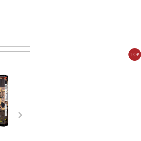
TOP
還是法國
如此確信
花費不少
盛世之鑰：為何開放的社會更強
的剪刀碰
太平洋戰爭新解：
大？從七個黃金時代看文明興衰