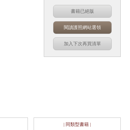
書籍已絕版
閱讀護照網站選領
加入下次再買清單
| 同類型書籍 |