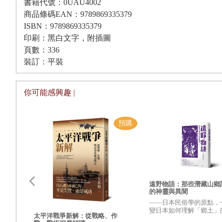
書籍代號：0UAU4002
第十二章 購物新型態——骨董、高級家具、室內裝飾
商品條碼EAN：9789869335379
第十三章 香甜如花的國王——香水、化妝品和梳洗
ISBN：9789869335379
印刷：黑白文字，附插圖
尾 聲 最輝煌的派對——凡爾賽風格的娛樂方式
頁數：336
裝訂：平裝
謝詞
參考書目
你可能感興趣 |
書摘
前言
生活在奢侈中
為什麼全世界都堅信，只有當香檳的軟木塞「啵」一聲
貨的話，那這場合又是更加特別？為什麼鑽石這種象徵地
遠野物語：那些潛藏山鄉
的神靈與異聞
某一名牌飾品——例如一只奢華的提包——能成為自己時
——日本民俗學的原點，
變日本如何理解「鄉土」
更強
錢財？為什麼一個聲名遠播、獨一無二的髮型師對心智健
太平洋戰爭新解：從戰略、作
興衰
之作——