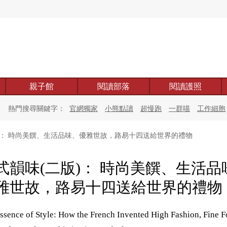
親子館
閱讀部落
閱讀護照
熱門搜尋關鍵字：
官網獨家
小熊點讀
超慢跑
一群喵
工作細胞
)： 時尚美饌、生活品味、優雅世故，路易十四送給世界的禮物
式韻味(二版)： 時尚美饌、生活品
雅世故，路易十四送給世界的禮物
ssence of Style: How the French Invented High Fashion, Fine F