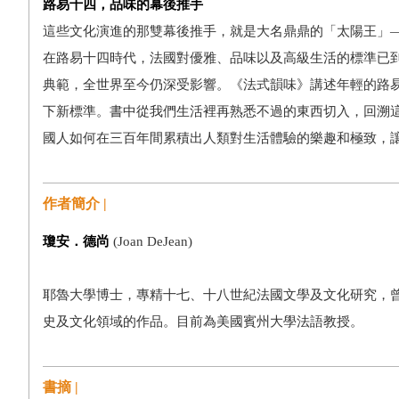
路易十四，品味的幕後推手
這些文化演進的那雙幕後推手，就是大名鼎鼎的「太陽王」
在路易十四時代，法國對優雅、品味以及高級生活的標準已
典範，全世界至今仍深受影響。《法式韻味》講述年輕的路
下新標準。書中從我們生活裡再熟悉不過的東西切入，回溯
國人如何在三百年間累積出人類對生活體驗的樂趣和極致，
作者簡介 |
瓊安．德尚
(Joan DeJean)
耶魯大學博士，專精十七、十八世紀法國文學及文化研究，
史及文化領域的作品。目前為美國賓州大學法語教授。
書摘 |