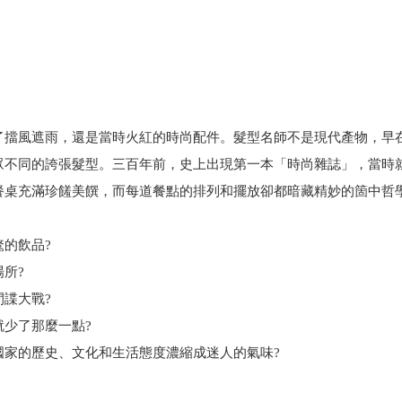
了擋風遮雨，還是當時火紅的時尚配件。髮型名師不是現代產物，早
眾不同的誇張髮型。三百年前，史上出現第一本「時尚雜誌」，當時
餐桌充滿珍饈美饌，而每道餐點的排列和擺放卻都暗藏精妙的箇中哲
的飲品?
所?
諜大戰?
少了那麼一點?
國家的歷史、文化和生活態度濃縮成迷人的氣味?