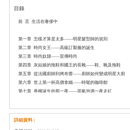
目錄
前 言 生活在奢侈中
第一章 怎樣才算是太多——明星髮型師的規則
第二章 時尚女王——高級訂製服的誕生
第三章 時尚奴隸——宣傳時尚
第四章 灰姑娘的拖鞋和國王的長靴——鞋、靴及拖鞋
第五章 從法國廚師到烤布蕾——廚師如何變成明星大廚
第六章 世上第一杯高價拿鐵——時髦的咖啡館
第七章 香檳誕生的那一夜——當氣泡酒一夜走紅
第八章 鑽石國王——鑽石、鑽石、還是鑽石
第九章 象徵權力的鏡子——光芒背後的工藝
第十章 明光之城——從街燈到夜生活
詳細資料 |
第十一章 漫步在雨中——折疊傘的誕生