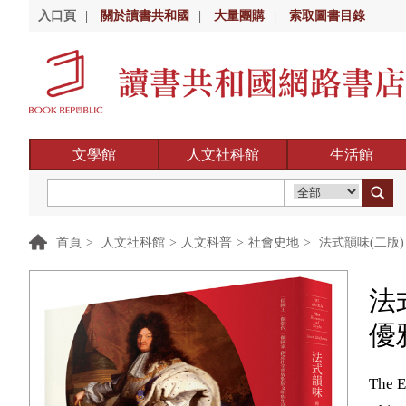
入口頁
|
關於讀書共和國
|
大量團購
|
索取圖書目錄
文學館
人文社科館
生活館
首頁
>
人文社科館
>
人文科普
>
社會史地
>
法式韻味(二版
法
優
The E