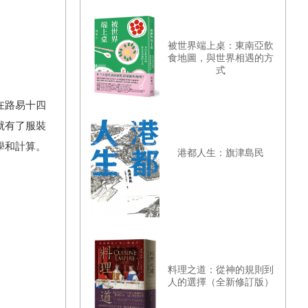
被世界端上桌：東南亞飲
食地圖，與世界相遇的方
式
在路易十四
就有了服裝
學和計算。
港都人生：旗津島民
料理之道：從神的規則到
人的選擇（全新修訂版）