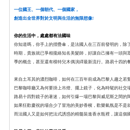
一位國王、一個朝代、一個國家，
創造出全世界對於文明與生活的無限想像!
你的生活中，處處都有法國味
你知道嗎，你手上的摺疊傘，是法國人在三百前發明的，除
時期，貴族就已爭相攏絡知名美髮師，好讓自己擁有一頭與
季的概念，甚至還有模特兒木偶演繹最新流行。路易十四的
來自土耳其的濃烈咖啡，如何在三百年前成為巴黎人趨之若鶩
巴黎咖啡廳又為何要掛上吊燈、擺上鏡子，化為時髦的社交場
路易十四對鏡子的著迷，如何引爆一場巴黎與威尼斯之間的間
如果狂歡慶祝的場合少了冒泡的美妙香檳，歡樂氣氛是不是就
而法國人又是如何把法式誘惑的精髓裝進香水瓶裡，讓這個