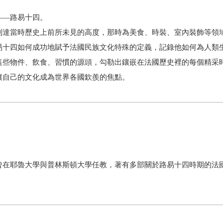
——路易十四。
到達當時歷史上前所未見的高度，那時為美食、時裝、室內裝飾等領
易十四如何成功地賦予法國民族文化特殊的定義，記錄他如何為人類
這些物件、飲食、習慣的源頭，勾勒出鑲嵌在法國歷史裡的每個精采
讓自己的文化成為世界各國欽羨的焦點。
曾在耶魯大學與普林斯頓大學任教，著有多部關於路易十四時期的法