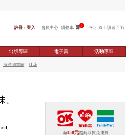
0
註冊
/
登入
會員中心
購物車
FAQ
線上讀者回函
出版專區
電子書
活動專區
海洋圖書館
紅花
味、
ood,
350元
滿
超商取貨免運費