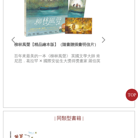
李歐‧李奧尼
親子共讀引導
柳林風聲【精品繪本版】（隨書贈插畫明信片）
20世紀最具
部經典，一
百年來最美的一本《柳林風聲》 英國文學大師 肯
子思考自己
尼思．葛拉罕 ✕ 國際安徒生大獎得獎畫家 羅伯英
潘 ✕ 翻譯名家 李靜宜 不容錯過的繪本經典，帶你
領略經典童話之美
TOP
| 同類型書籍 |