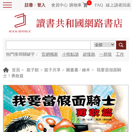
0
註冊
/
登入
會員中心
購物車
FAQ
線上讀者回函
熱門搜尋關鍵字：
官網獨家
小熊點讀
超慢跑
一群喵
工作
細胞
海洋圖書館
紅花
首頁
>
親子館
>
親子共享
>
圖畫書 / 繪本
>
我要當假面騎
士！勇敢篇