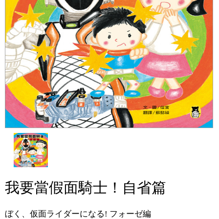
我要當假面騎士！自省篇
ぼく、仮面ライダーになる! フォーゼ編