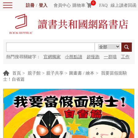
0
註冊
/
登入
會員中心
購物車
FAQ
線上讀者回函
熱門搜尋關鍵字：
官網獨家
小熊點讀
超慢跑
一群喵
工作
細胞
海洋圖書館
紅花
首頁
>
親子館
>
親子共享
>
圖畫書 / 繪本
>
我要當假面騎
士！自省篇