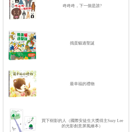
咚咚咚，下一個是誰?
搗蛋貓過聖誕
最幸福的禮物
買下樹影的人（國際安徒生大獎得主Suzy Lee
的光影創意屏風繪本）