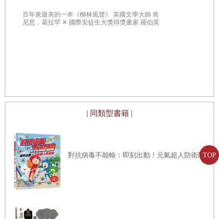
20世紀最具
部經典，一
百年來最美的一本《柳林風聲》 英國文學大師 肯
子思考自己
尼思．葛拉罕 ✕ 國際安徒生大獎得獎畫家 羅伯英
潘 ✕ 翻譯名家 李靜宜 不容錯過的繪本經典，帶你
領略經典童話之美
| 同類型書籍 |
TOP
對抗病毒不能輸：即刻出動！元氣超人防衛隊