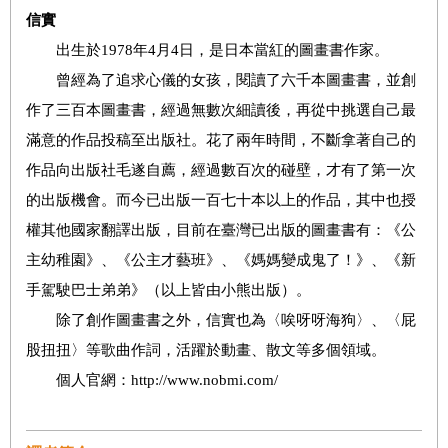
信實
出生於1978年4月4日，是日本當紅的圖畫書作家。
曾經為了追求心儀的女孩，閱讀了六千本圖畫書，並創
作了三百本圖畫書，經過無數次細讀後，再從中挑選自己最
滿意的作品投稿至出版社。花了兩年時間，不斷拿著自己的
作品向出版社毛遂自薦，經過數百次的碰壁，才有了第一次
的出版機會。而今已出版一百七十本以上的作品，其中也授
權其他國家翻譯出版，目前在臺灣已出版的圖畫書有：《公
主幼稚園》、《公主才藝班》、《媽媽變成鬼了！》、《新
手駕駛巴士弟弟》（以上皆由小熊出版）。
除了創作圖畫書之外，信實也為〈唉呀呀海狗〉、〈屁
股扭扭〉等歌曲作詞，活躍於動畫、散文等多個領域。
個人官網：http://www.nobmi.com/