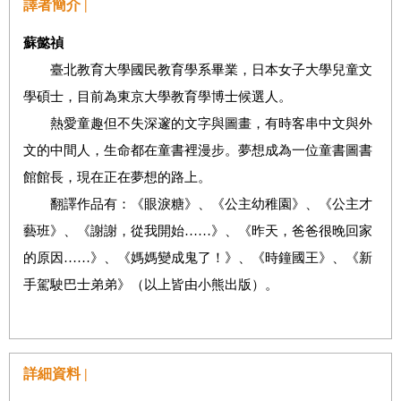
譯者簡介 |
蘇懿禎
臺北教育大學國民教育學系畢業，日本女子大學兒童文
學碩士，目前為東京大學教育學博士候選人。
熱愛童趣但不失深邃的文字與圖畫，有時客串中文與外
文的中間人，生命都在童書裡漫步。夢想成為一位童書圖書
館館長，現在正在夢想的路上。
翻譯作品有：《眼淚糖》、《公主幼稚園》、《公主才
藝班》、《謝謝，從我開始……》、《昨天，爸爸很晚回家
的原因……》、《媽媽變成鬼了！》、《時鐘國王》、《新
手駕駛巴士弟弟》（以上皆由小熊出版）。
詳細資料 |