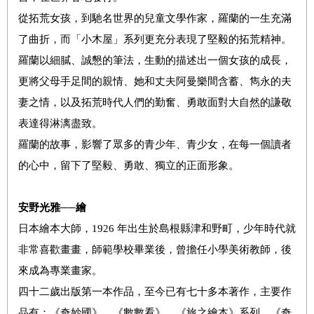
從拓荒女孩，到馳名世界的兒童文學作家，羅蘭的一生充滿
了曲折，而「小木屋」系列更充分表現了堅毅的拓荒精神。
羅蘭以細膩、誠懇的筆法，生動的描述出一個女孩的成長，
更將父母手足間的親情、她和丈夫阿曼樂間含蓄、雋永的夫
妻之情，以及拓荒時代人們的勤奮、勇敢面對大自然的謙敬
表達得淋漓盡致。
羅蘭的故事，影響了眾多的青少年、青少女，在每一個讀者
的心中，留下了堅毅、勇敢、獨立的正面形象。
安野光雅──繪
日本繪本大師，1926 年出生於島根縣津和野町，少年時代就
非常喜歡畫畫，師範學校畢業後，曾擔任小學美術教師，後
來成為專業畫家。
四十二歲出版第一本作品，至今已有七十多本著作，主要作
品有：《奇妙國》、《數數看》、《旅之繪本》系列、《奇