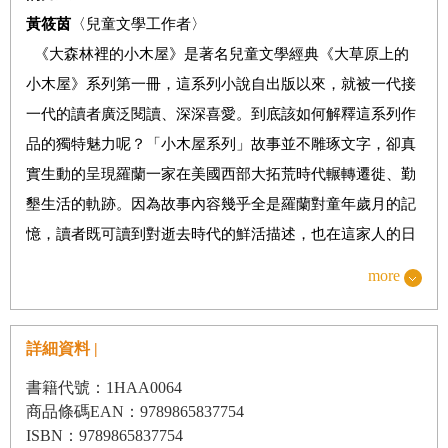
黃筱茵
〈兒童文學工作者〉
《大森林裡的小木屋》是著名兒童文學經典《大草原上的
小木屋》系列第一冊，這系列小說自出版以來，就被一代接
一代的讀者廣泛閱讀、深深喜愛。到底該如何解釋這系列作
品的獨特魅力呢？「小木屋系列」故事並不雕琢文字，卻真
實生動的呈現羅蘭一家在美國西部大拓荒時代輾轉遷徙、勤
墾生活的軌跡。因為故事內容幾乎全是羅蘭對童年歲月的記
憶，讀者既可讀到對逝去時代的鮮活描述，也在這家人的日
子裡體察到彼此相依、腳踏實地倚靠自然的堅實生命力。故
more
事裡源源不絕流淌的力量啊，讀者得要親自展書閱讀才能體
會。
詳細資料 |
作者羅蘭‧英格斯‧懷德（Laura Ingalls Wilder）生於1867
年，她從兩歲開始，便跟隨父母四處遷徙，坐著篷車，往中
書籍代號：1HAA0064
商品條碼EAN：9789865837754
西部墾拓生活。羅蘭一家人一路從威斯康辛州搬遷到堪薩斯
ISBN：9789865837754
州，後來又遷移到明尼蘇達州，最後落腳達克塔區（Dakota