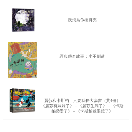
韌，充滿力量。
故事裡有好幾段非常精采的描寫，讓人印象深刻。比如月
我想為你摘月亮
黑風高的夜裡，小羅蘭聽著屋外野狼嚎叫，心裡十分害怕。
可是爸說不用擔心，因為野狼沒辦法進到屋裡，好狗兒牛頭
犬阿吉會保護全家人。還有爸捕獲兩頭鹿以後，把鹿高掛枝
頭，後續更親手打造了製作煙燻肉類的樹幹風爐，把捕獲的
經典傳奇故事：小不倒翁
獸肉或家裡放養的豬製成煙燻鹿肉和火腿。屠宰豬隻的段落
也生動無比：爸和亨利叔叔大費周章的宰豬以後，爸答應把
豬膀胱和豬尾巴留給小姊妹。豬膀胱可以吹氣做成氣球，豬
尾巴烤得香香脆脆，是小女孩期盼一年一度的珍饈。羅蘭描
繪的閣樓也令人嚮往：混合了灰塵與香料氣息的閣樓，是女
麗莎和卡斯柏：只要我長大套書（共4冊）
孩童年遊憩休息的小小祕密天地。再加上爸冬天夜晚的故事
《麗莎有妹妹了》＋《麗莎生病了》＋《卡斯
柏戀愛了》＋《卡斯柏戴眼鏡了》
與小提琴聲啊，十分令人神往。
這個版本尤其值得珍藏，因為
除了好故事，還有安徒生大