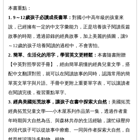
本書重點：
1. 9
～12歲孩子必讀成長書單：
對國小中高年級的孩童來
說，已經擁有一定的中文字彙能力，正是培養孩子閱讀長篇
故事的時期，透過節錄的經典故事，加上美麗的插圖，讓9
～12歲的孩子培養閱讀的過程中，不會害怕。
2.
簡單、生活化的用字，學習英文更輕鬆：
本書隨書附贈
【中英對照學習手冊】，經由簡單易懂的經典兒童文學，搭
配中文翻譯對照，就可以在閱讀故事的同時，認識常用的簡
單英文單字與片語。手冊中更附上重要單字表，可以讓讀者
在閱讀完後，複習重點單字。
3. 經典美國拓荒故事，讓孩子在書中探索大自然：
美國拓荒
經典拓荒兒童文學──小木屋系列作品第一集，透過作者童
年時期與大自然為伍、與森林共存的生活經驗，讓忙碌壓抑
的現代孩子可以從故事中療癒、一同與作者探索大自然，自
然而然認識許多動物、植物。