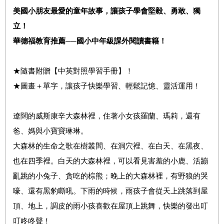
美國小朋友最愛的童年故事，讓孩子學會堅毅、勇敢、獨
立！
華德福教育推薦──國小中年級課外閱讀書籍！
★隨書附贈【中英對照學習手冊】！
★圖畫＋單字，讓孩子快樂學習、輕鬆記憶、靈活運用！
遼闊的威斯康辛大森林裡，住著小女孩羅蘭、瑪莉，還有
爸、媽與小寶寶琳琳。
大森林的生命之歌在樹叢間、在洞穴裡、在白天、在黑夜、
也在四季裡。白天的大森林裡，可以看見害羞的小鹿、活蹦
亂跳的小兔子、貪吃的棕熊；晚上的大森林裡，有野狼的哭
嚎、還有黑豹嘶吼。下雨的時候，雨孩子會從天上跳落到屋
頂、地上，調皮的雨小孩喜歡在屋頂上跳舞，快樂的發出叮
叮咚咚聲！