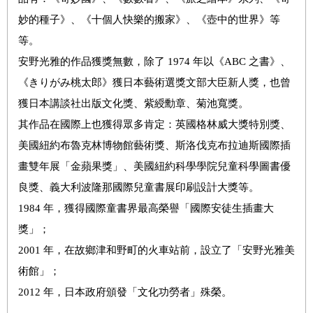
妙的種子》、《十個人快樂的搬家》、《壺中的世界》等
等。
安野光雅的作品獲獎無數，除了 1974 年以《ABC 之書》、
《きりがみ桃太郎》獲日本藝術選獎文部大臣新人獎，也曾
獲日本講談社出版文化獎、紫綬勳章、菊池寬獎。
其作品在國際上也獲得眾多肯定：英國格林威大獎特別獎、
美國紐約布魯克林博物館藝術獎、斯洛伐克布拉迪斯國際插
畫雙年展「金蘋果獎」、美國紐約科學學院兒童科學圖書優
良獎、義大利波隆那國際兒童書展印刷設計大獎等。
1984 年，獲得國際童書界最高榮譽「國際安徒生插畫大
獎」；
2001 年，在故鄉津和野町的火車站前，設立了「安野光雅美
術館」；
2012 年，日本政府頒發「文化功勞者」殊榮。