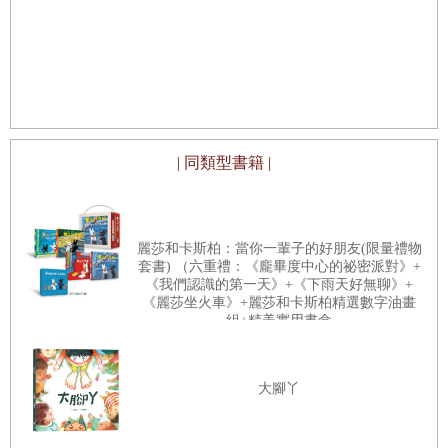
領略經典童話之美
出版商又推出了側重她與丈夫婚後生活的《新婚四年》
（
The First Four Years
），使得「小木屋系列」作品增加到
一共九冊。
時移事往，生活在當代的我們似乎距離美國墾拓歲月十分
遙遠，又能從《大森林裡的小木屋》讀到什麼呢？
翻譯這一
| 同類型書籍 |
冊故事時，我發現好故事不會隨時間的掏洗變得黯淡。一翻
開書頁，我們就像立刻走進羅蘭一家所在的蓊鬱森林深處，
舉目所及全是一重接一重，彷彿沒有盡頭的森林，周遭是各
麗莎和卡斯柏：當你一輩子的好朋友(限量禮物
套書) （六重禮：《龐畢度中心的祕密派對》+
種看得見看不見的野生動物，耳畔是牠們深深淺淺的呼吸。
《我們認識的第一天》+《下雨天好無聊》+
彷彿離群索居的這家人，就這樣與自然界和季節的流轉相依
《麗莎坐火車》+麗莎和卡斯柏精選數字油畫
組+精美實用書盒
伴。
「爸」每天都出外工作，除了夜晚，幾乎一整天都在忙
碌各種事宜。家裡剩下「媽」、姊姊瑪莉、羅蘭和妹妹琳
琳，還有忠心耿耿的斑點牛頭犬阿吉。羅蘭素樸的文字，自
大腳丫
然而然流露出生命與存在純粹的力量與意義。羅蘭一家認真
生活、春夏耕種、秋收冬藏，生活裡的點點滴滴，都踏實堅