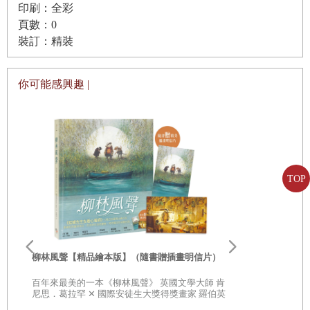
印刷：全彩
Territory）。每到一處居所，他們都要拓荒耕種、自給自
頁數：0
足，全家人的生活完全仰賴「爸」砍柴狩獵捕魚的收穫，以
裝訂：精裝
及「媽」艱辛持家打理一切，一有天災歉收，全家人的溫飽
便可能陷入掙扎。年幼的羅蘭從旁看著這一切，也逐漸學會
你可能感興趣 |
只要家人相守，就能一同面對生活中的各種挑戰。
羅蘭十幾歲時考取教師執照，在鄉村小學任教，婚後則與
丈夫一起經營農場。1911年起，羅蘭開始為《密蘇里鄉村
報》撰寫專欄，抒發農場女性對各種議題的見解。後來美國
TOP
發生經濟大蕭條，嚴重打擊羅蘭一家的經濟狀況，羅蘭的母
親與姊姊又相繼於1924年、1928年去世，羅蘭一方面想寫下
自己對家人的回憶，一方面也希望能增加收入來源，後來在
李歐‧李奧尼
女兒的出版商鼓勵下〈她的女兒當時已是頗有名氣的作
親子共讀引導
柳林風聲【精品繪本版】（隨書贈插畫明信片）
20世紀最具
家〉，把童年追憶寫成《大森林裡的小木屋》，於1932年出
部經典，一
百年來最美的一本《柳林風聲》 英國文學大師 肯
子思考自己
版。這本書出版後大受好評，於是羅蘭繼續以自己的生命經
尼思．葛拉罕 ✕ 國際安徒生大獎得獎畫家 羅伯英
潘 ✕ 翻譯名家 李靜宜 不容錯過的繪本經典，帶你
驗作為寫作素材，一共出版了八本系列小說。羅蘭過世後，