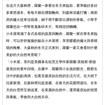
在這片大森林裡，羅蘭一家要在冬天來臨前，要準備好多好
多東西過冬。爸每天都在燻製醃肉、到森林深處打獵；媽廚
房的爐火從來沒熄過，鍋子裡不斷冒出濃郁的香氣。小幫手
羅蘭也在一旁幫爸蒐集碎木片、幫媽捏捏麵糰。
小木屋堆滿了各式各樣的蔬菜與醃肉，羅蘭一家在寒冬來臨
時，可以舒舒服服的躲在小木屋裡，享受暖暖的爐火與香噴
噴的晚餐。大森林的冬天正式來到，羅蘭一家又會看到什麼
美妙的大自然奇景呢？
「小木屋」系列是美國著名拓荒文學作家羅蘭‧英格斯‧懷德
最美好的童年回憶。在書中，羅蘭用小女孩的眼光，觀察生
活中的點點滴滴，也看見最原始自然的生活方式。在大樹下
玩家家酒、在森林裡玩捉迷藏、在春天的花叢間遊玩、在冬
天的白雪旁互相追逐、在美麗的自然中，運用最原始的智慧
與勇氣，學會與大自然共存。