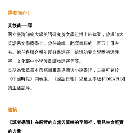
譯者簡介 |
黃筱茵
──
譯
國立臺灣師範大學英語研究所文學組博士班肄業，曾獲師大
英語系文學獎學金。曾任編輯，翻譯書籍約一百五十冊左
右。擔任過聯合報年度好書評審、信誼幼兒文學獎初選評
審、文化部中小學優良讀物評審等等。
長期為報章書本撰寫圖畫書導讀與小說書評，主要可見於
《中國時報》開卷版、《國語日報》兒童文學版和OKAPI 閱
讀生活誌等。
書摘 |
【譯者導讀】
在嚴苛的自然與流轉的季節裡，看見生命堅實
的力量