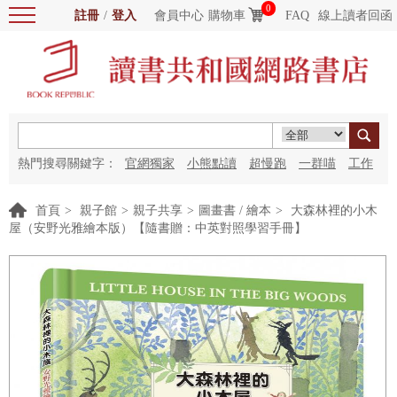
0
註冊
/
登入
會員中心
購物車
FAQ
線上讀者回函
熱門搜尋關鍵字：
官網獨家
小熊點讀
超慢跑
一群喵
工作
細胞
海洋圖書館
紅花
首頁
>
親子館
>
親子共享
>
圖畫書 / 繪本
>
大森林裡的小木
屋（安野光雅繪本版）【隨書贈：中英對照學習手冊】