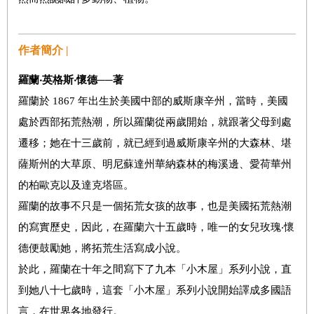
作者簡介 |
羅蘭‧英格斯‧懷德──著
羅蘭於 1867 年出生於美國中部的威斯康辛州，當時，美國
處於西部拓荒熱潮，所以羅蘭從兩歲開始，就跟著父母到處
遷移；她在十三歲前，就已經到過威斯康辛州的大森林、堪
薩斯州的大草原、明尼蘇達州華納森林的梅溪邊、愛荷華州
的柏歐克以及達克塔區。
羅蘭的故事不只是一個拓荒女孩的故事，也是美國拓荒熱潮
的寫實歷史，因此，在羅蘭六十五歲時，唯一的女兒玫瑰‧懷
德便鼓勵她，將拓荒生活寫成小說。
於此，羅蘭在十年之間寫下了九本「小木屋」系列小說，直
到她八十七歲時，這套「小木屋」系列小說開始譯成多國語
言，在世界各地發行。