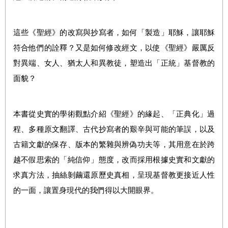
這些《聖經》的改寫與抄寫者，如何「製造」耶穌，讓耶穌
符合他們的詮釋？又是如何修改經文，以使《聖經》嚴厲反
對異端、女人、猶太人和異教徒，塑造出「正統」基督教的
面貌？
本書從史實的學術觀點介紹《聖經》的緣起、「正典化」過
程、多種原文翻譯、古代抄寫者的艱辛與可能的筆誤，以及
古籍文獻的保存、版本的繁雜與辨偽功夫等，其用意在於跨
越不假思索的「純信仰」態度，改而採用根據史實和文獻的
求真方法，抽絲剝繭還原歷史真相，呈現基督教更接近人性
的一面，讓置身現代的我們得以大開眼界。