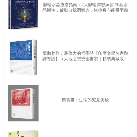
脈輪水晶療癒指南：7大脈輪冥想練習‧70種水
一本或一組經典之上。猶太教視摩西在西乃山所頒布的《妥
晶屬性，啟動自我調頻力，恢復身心能量平衡
拉》（
Torah
）最古老也最權威，屬於書寫的成文經典。自
猶太人的聖殿在公元70年被毀之後，教法師（
rabbis
）的角
色和重要性急遽提升，他們以口頭講解《妥拉》，這些講解
內容在第二世紀之後陸續由門生集結成《密須那》
（
Mishnah
）和《塔穆德》（
薄伽梵歌：最偉大的哲學詩【印度文學名家翻
Talmud
），視為口傳經典，其
譯導讀】（大地之戀燙金書衣｜精裝典藏版）
地位不亞於原始《妥拉》。如此猶太教經典的神聖性，含有
源自西乃山的神啟，也含有教法師的個別權威。伊斯蘭教則
認為《古蘭經》（
Quran
）係阿拉親口授與先知穆罕默德的
啟示，雖然啟示過程歷經十多年之久，但是字字真實，聲、
義皆神聖，不可更改。穆聖去世之後，追隨者存錄他的言行
奧義書：生命的究竟奧秘
事蹟並編為《聖訓》（
Hadith
），供穆斯林做為信仰生活的
典範或行為的判準依歸，其重要性無可比擬，但神聖性則略
遜《古蘭經》。