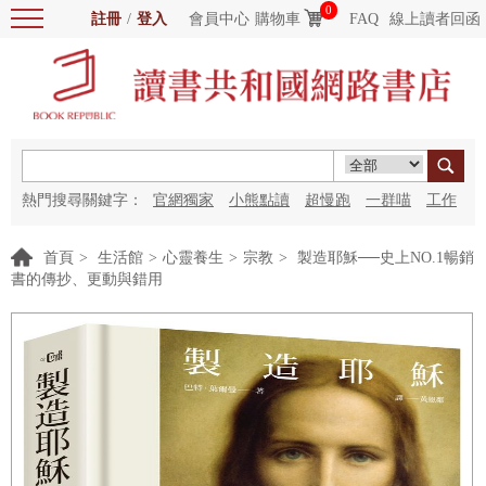
0
註冊
/
登入
會員中心
購物車
FAQ
線上讀者回函
熱門搜尋關鍵字：
官網獨家
小熊點讀
超慢跑
一群喵
工作
細胞
海洋圖書館
紅花
首頁
>
生活館
>
心靈養生
>
宗教
>
製造耶穌──史上NO.1暢銷
書的傳抄、更動與錯用