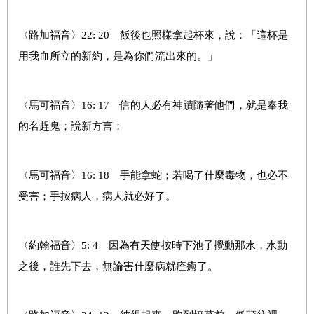
〈路加福音〉22: 20 飯後也照樣拿起杯來，說：「這杯是
用我血所立的新約，是為你們流出來的。」
〈馬可福音〉16: 17 信的人必有神蹟隨著他們，就是奉我
的名趕鬼；說新方言；
〈馬可福音〉16: 18 手能拿蛇；若喝了什麼毒物，也必不
受害；手按病人，病人就必好了。
〈約翰福音〉5: 4 因為有天使按時下池子攪動那水，水動
之後，誰先下去，無論害什麼病就痊癒了。