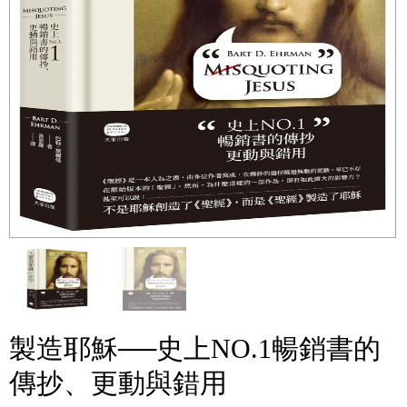
製造耶穌──史上NO.1暢銷書的
傳抄、更動與錯用