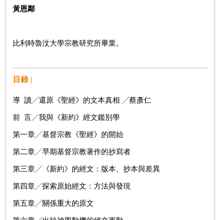
黃恩鄰
比利時魯汶大學宗教研究所畢業。
目錄 |
導
讀
╱
還原《聖經》的文本真相
╱
蔡彥仁
前
言╱我與《新約》經文鑑別學
第一章╱基督宗教《聖經》的開始
第二章╱早期基督宗教著作的抄寫者
第三章╱《新約》的經文：版本、抄本與差異
第四章╱探索原始經文：方法與發現
第五章╱關係重大的原文