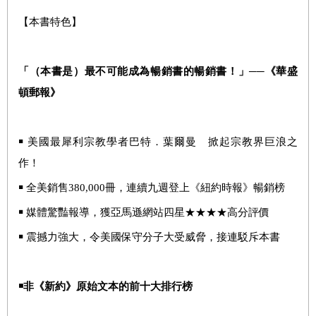
【本書特色】
「（本書是）最不可能成為暢銷書的暢銷書！」──《華盛
頓郵報》
￭
美國最犀利宗教學者巴特．葉爾曼 掀起宗教界巨浪之
作！
￭
全美銷售
380,000
冊，連續九週登上《紐約時報》暢銷榜
￭
媒體驚豔報導，獲亞馬遜網站四星★★★★高分評價
￭
震撼力強大，令美國保守分子大受威脅，接連駁斥本書
￭非《新約》原始文本的前十大排行榜