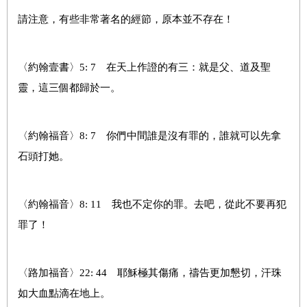
請注意，有些非常著名的經節，原本並不存在！
〈約翰壹書〉5: 7 在天上作證的有三：就是父、道及聖
靈，這三個都歸於一。
〈約翰福音〉8: 7 你們中間誰是沒有罪的，誰就可以先拿
石頭打她。
〈約翰福音〉8: 11 我也不定你的罪。去吧，從此不要再犯
罪了！
〈路加福音〉22: 44 耶穌極其傷痛，禱告更加懇切，汗珠
如大血點滴在地上。