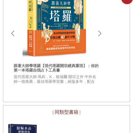
識，企圖進一步改變人心、影響社會。他所帶領的革新運動
後來失敗，證明他並非是猶太人期待已久的彌賽亞救世主。
第七世紀後起的伊斯蘭教雖然尊敬耶穌，但並不承認他是上
帝之子，因為如此即違背真神阿拉的獨一性（
tawhid
）。他
們認為耶穌是偉大的先知（
rasul
）之一，受差遣呼籲世人棄
假歸真，重返一神信仰之道。主流基督教不能接受猶太教和
伊斯蘭教對耶穌的看法，第二世紀以來，「正統」的護教之
跟著大師學塔羅【現代塔羅開宗經典重現】：你的
爭即極力駁斥那些不承認耶穌是神或否定耶穌具有神性的一
第一本塔羅自我占卜工具書
佛經預言：
切主張，最後在公元325年「尼西亞會議」（Council of
當代塔羅大師 瑪莉．K．格瑞爾 開宗之作 中外名
本超人氣和尚
師一致推薦．最佳塔羅學習書，絕版多年，配合
之書
Nicaea）中達成了「三一論」（Trinity），一方面確認耶穌
佛經，真的
35 週年紀念版，重新修訂增補，全球長銷 40 餘年
不墜
是神，另一方面則強調這位神視救贖之需，化分成父、子、
聖靈三個位格，在不同時段介入人類歷史。
| 同類型書籍 |
在經典方面，猶太教、基督教、伊斯蘭教又同屬「書本宗
教」（book religions），因為這三個宗教的基礎，皆建立在