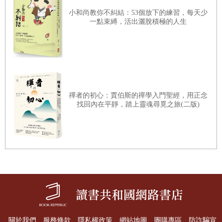
小和尚教你不糾結：53個放下的練習，每天少
相對之下，基督教的《聖經》和猶太教、伊斯蘭教的經典特
一點束縛，活出灑脫積極的人生
色雖有類似之處，但仍具明顯差異。耶穌和他的門徒跟當代
猶太人一樣，使用古老的摩西《妥拉》，並承認其權威性和
神聖性。基督教後來脫離猶太教，自成一個宗教社群，方才
開始創生自家經典。那些承認耶穌是彌賽亞的基督徒，先以
口傳再以書寫的方式記錄耶穌言行事蹟，於是創生出《新約
禪者的初心：賈伯斯的禪學入門聖經，用正念
找回內在平靜，踏上靈魂尋覓之旅(二版)
聖經》中的「福音書」文類。約在同一時期，重要的傳教士
例如使徒保羅（the Apostle Paul）因為開拓與牧養教會之
需，也以書信傳遞其對信仰、倫理、教規、人事、組織等問
題的訓示，後來被集結為《新約聖經》中的「保羅書信」。
其他教會領導人物亦在基督教發展的不同地區，視現實狀況
之需進行書寫：或撰寫神學論述（theological treatises），或
描繪天啟異象（apocalyptic visions），或申述教會治理之道
（pastoral instructions），主題多元，而表達方式亦各有偏
關於我們
服務條款
隱私權政策
網站地圖
團購專區
防詐騙宣