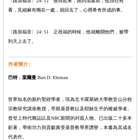
〈路加福音〉24: 12 彼得起來，跑到墳墓前，低頭往裡
看，見細麻布獨在一處，就回去了，心裡希奇所成的事。
〈路加福音〉24: 51 正祝福的時候，他就離開他們，被帶
到天上去了。
作者簡介 |
巴特．葉爾曼
Bart D. Ehrman
世界知名的新約聖經學者，現為北卡羅萊納大學教堂山分校
宗教研究講座教授，早期基督教以及耶穌生平的權威學者。
曾登上時代雜誌以及NBC新聞的封面人物。已出版二十多本
鉅著，學術功力與貢獻廣受基督教學界讚譽，本書為其成名
代表作。