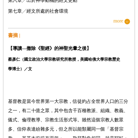
第六章╱出於神學動機的經文更動
第七章╱經文所處的社會環境
more
結
論
╱
修改《聖經》
附
錄╱訪談巴特．葉爾曼
╱
讀者回應
╱
著名的抄本
╱非
書摘 |
《新約》原始文本的前十大排行榜
【
導讀—撤除《聖經》的神聖光暈之後】
蔡彥仁（國立政治大學宗教研究所教授，美國哈佛大學宗教歷史
學博士）／文
基督教是當今世界第一大宗教，信徒約占全世界人口的三分
之一，有二十億之眾，其中包含千百種教派、組織、教義、
儀式、倫理教導、宗教生活形式等。雖然這個宗教人數眾
多、信仰表達紛雜多元，但之所以能類屬同一個「基督宗