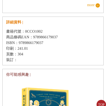
教」，其基本前提有兩個：一、敬拜對象相同，就是耶穌；
more
二、研讀和依據的經典相同，就是《聖經》。姑且不論不同
的基督徒如何認識「耶穌」（例如主張他是純粹的人、是上
帝在世的肉身顯現、是人亦是神、是道德教化的導師、是末
詳細資料 |
世先知、是理想主義革命家等），或者如何理解《聖經》的
書籍代號：0CCO1002
記載（例如強調退隱苦修才是進天國之道、施捨淑世才是真
商品條碼EAN：9789866179037
ISBN：9789866179037
正的基督徒、認罪悔改即可得救、水洗入浸方得永生、信心
印刷：241.01
本身即足以涵蓋全部的救贖等），長久以來，宗教學者以及
頁數：304
傳統基督教界即以此兩大前提為共識，做為界定基督教派或
裝訂：
基督徒的標準。
你可能感興趣 |
不過，相較於同屬「一神信仰」（monotheistic religions）的
猶太教和伊斯蘭教，基督教的「耶穌」和《聖經》這兩個範
疇看似單純，卻又相當特別。主流猶太教認為耶穌是羅馬帝
國時代的歷史人物，是宗教改革者，憑其對摩西律法的知
TOP