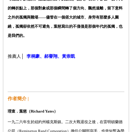
的轉折點上，那個對象或那個瞬間轉了個方向、飄然遠離，留下意料
之外的孤獨與難堪——儘管在一個偌大的城市、身旁有那麼多人圍
繞，孤獨卻依然不可避免，葉慈寫出的不僅僅是那個年代的孤獨，也
是我們的。
推薦人│
李桐豪、郝譽翔、黃崇凱
作者簡介 |
理查．葉慈
（
Richard Yates
）
一九二六年生於紐約州楊克斯鎮。二次大戰退役之後，在雷明頓蘭德
公司（
Remington Rand Corporation
）擔任公關部寫手，也曾短暫為勞