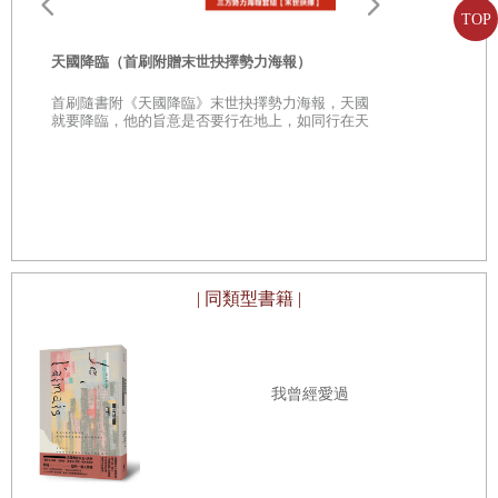
後給她回憶和祝福。現場還有更多花和另一樣禮物——大家偷偷湊錢
TOP
買的銀製糖果盤。
天國降臨（首刷附贈末世抉擇勢力海報）
葛瑞絲說「謝謝」、「真的很感激」、「不知道該說什麼才好」，一
首刷隨書附《天國降臨》末世抉擇勢力海報，天國
與
直到她腦子裡迴響的都是這幾句話，嘴角也笑得痠了，感覺這個下午
就要降臨，他的旨意是否要行在地上，如同行在天
上？
好像永遠不會結束似的。
天國降臨（
憶
洛夫在四點鐘左右打電話來，聽起來興高采烈。「你好嗎，親愛
天國就要降
在天上？
的？」他問，她還來不及回答他就說，「聽好，你猜我收到什麼？」
「不知道，禮物嗎？是什麼？」她試著讓自己聽起來興奮，但不容
| 同類型書籍 |
易。
「禮金。五十塊錢。」她幾乎可以看見他說「五十塊錢」時噘嘴的模
樣，每當他宣布金額時特有的認真表情。
我曾經愛過
「哦，真好，洛夫，」她說，她的聲音若聽起來有些累，他並沒有發
現。
「很好吧？」他笑說，嘲弄她用的女孩子字眼。「你覺得
開心
是吧，