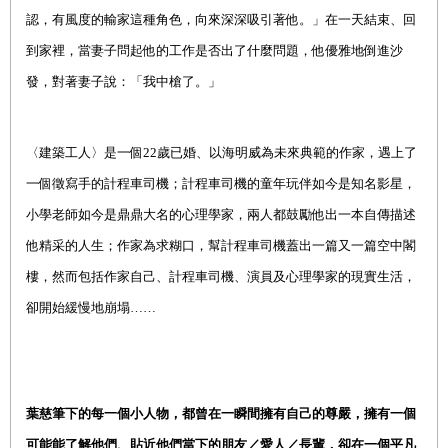
認，有風度的輸家這種角色，向來深深吸引著他。」在一天結束、回
到家裡，當妻子問起他的工作是否出了什麼問題，他優雅地倒進沙
發，對著妻子說：「我中槍了。」
〈
建築工人
〉是一個22歲已婚、以海明威為未來典範的作家，遇上了
一個徵寫手的計程車司機；計程車司機的童年玩伴如今是知名影星，
小學老師如今是鼎鼎大名的心理學家，兩人都鼓勵他出一本自傳描述
他精采的人生；作家為求糊口，幫計程車司機蓋出一篇又一篇空中閣
樓，然而包括作家自己、計程車司機、演員及心理學家的現實生活，
卻開始緩慢地崩塌……
葉慈筆下的每一個小人物，都曾在一瞬間擁有自己的尊嚴，擁有一個
可能能了解他們、貼近他們當下的朋友／愛人／長輩，卻在一個平凡