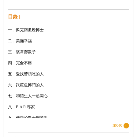
目錄 |
一，
傑克南瓜燈博士
二，
美滿幸福
三，
裘蒂擲骰子
四，完全不痛
五，愛找苦頭吃
的人
六，
跟鯊魚搏鬥的人
七，和陌生人一起開心
八，B.A.R.
專家
九，
優秀的爵士鋼琴手
more
十，
舊的不去