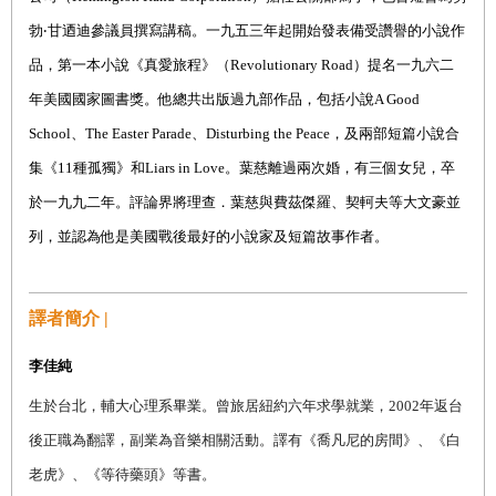
勃‧甘迺迪參議員撰寫講稿。一九五三年起開始發表備受讚譽的小說作
品，第一本小說《真愛旅程》（
Revolutionary Road
）提名一九六二
年美國國家圖書獎。他總共出版過九部作品，包括小說
A Good
School
、
The Easter Parade
、
Disturbing the Peace
，及兩部短篇小說合
集《
11
種孤獨》和
Liars in Love
。葉慈離過兩次婚，有三個女兒，卒
於一九九二年。評論界將理查．葉慈與費茲傑羅、契軻夫等大文豪並
列，並認為他是美國戰後最好的小說家及短篇故事作者。
譯者簡介 |
李佳純
生於台北，輔大心理系畢業。曾旅居紐約六年求學就業，
2002
年返台
後正職為翻譯，副業為音樂相關活動。譯有《喬凡尼的房間》、《白
老虎》、《等待藥頭》等書。