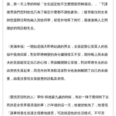
孩，第一天上學的時候「
女生認定他不怎麼體面而轉過頭」，「下課
後男孩們想到他也只為了確定什麼都不讓他參加
」；儘管級任的女老
師想盡辦法幫他融入其他同學，卻意外地幫了倒忙，最後連兩人之間
微妙的情誼都失去。
〈
美滿幸福
〉一開始是隔天即將結婚的男女，女孩從辦公室眾人的祝
福中脫身回家，對於即將轉變的身分繼憧憬又不安，期待晚上與未婚
夫的見面能安定自己的心情；男孩離開辦公室後，對於即將失去的自
由突然失落起來，而意外的單身歡送派對令他匆匆離開了自己的未婚
妻，絲毫沒發現女孩疲憊的語氣及表情。
〈
愛找苦頭吃
的人
〉
華特‧韓德森九歲的時候，有好一陣子覺得倒下去
死掉是全世界最浪漫的事；25年後的這一天，他被炒魷魚了，他發現
「讓事情發生並溫文儒雅地接受，可說就是他的生活模式。不可否