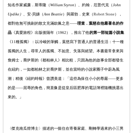
知名作家
威廉．斯蒂隆（
William Styron
）、
約翰
．
厄普代克（
John
Updike
）、
安
‧
貝娣（
Ann Beattie
）與羅勃
．史東（
Robert Stone
），
都對他無可挑剔的散文充滿欽佩之意——
理查．葉慈在他最著名的作
品
《真愛旅程》出版後隔年（
1962
），推出了他
的第一部短篇小說集
《
11
種孤獨》：
以
冷峻的筆觸，
葉慈寫下普通人的普通生活：十一種
孤獨的人生，尋常人的孤獨、不如意、失落與絕望。本書最常拿來與
詹姆士
．
喬伊斯的《都柏林人》相比較，只因為他的故事全部都發生
在紐約，一如都柏林之於喬伊斯，並在當時的小說家圈子中蔚為風
潮；稍後《紐約時報》曾讚美道：「這些為保住小小的尊嚴——更多
的是——屈辱的角色，簡直像是從皇后區肥厚的電話簿裡隨機挑選出
來的。」
〈
傑克南瓜燈博士
〉描述的一個住在寄養家庭、剛轉學過來的小三男