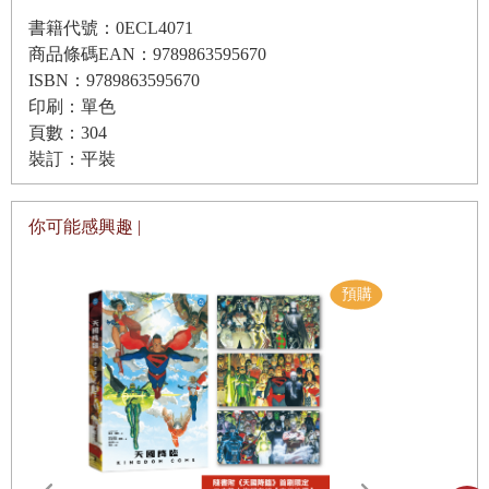
書籍代號：0ECL4071
他眉開眼笑看著她把花別在她西裝外套的翻領上。然後他煞有其事地
商品條碼EAN：9789863595670
清清喉嚨，拉出桌面下的寫字板，準備開始當天的口述，結果只有兩
ISBN：9789863595670
封短信。直到過了一個小時她看見他把一堆「迪特風」
印刷：單色
頁數：304
（
Dictaphone
）錄音機臘管送去給中央打字，才明白他幫了她一個
裝訂：平裝
忙。
「艾特伍德先生，你人真好，」她說，「但我真的覺得你應該把全部
你可能感興趣 |
工作交給我，就像平——」
「哎，好了，葛瑞絲，」他說。「人一輩子也才結婚一次。
」
女孩子們也大驚小怪，擠在她的辦公桌前嗤嗤笑，不斷要她拿洛夫的
照片出來看（「哦，他好
可愛
！」），辦公室經理則緊張地看在眼
裡，他不想掃興，但還是焦慮地指出，今天畢竟還是上班日。
然後午餐時間在許瑞夫特餐廳有個傳統小型派對——九個女人和女
孩，喝著不熟悉的雞尾酒而暈頭，點的雞皇飯放在一旁涼掉，爭先恐