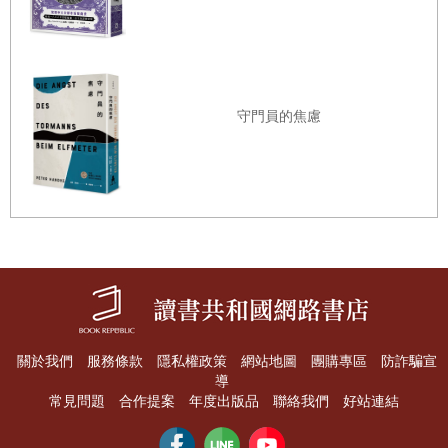
論。
「他很可笑不是嗎？」她跟他第一次約會之後瑪莎說。「
廁所
（
toilet
）他說『促所』（
terlet
）
。我不認識有人真的這樣說。」葛瑞
守門員的焦慮
絲咯咯笑，欣然同意這的確好笑。那個時期無論瑪莎說什麼她都會欣
然同意——能夠從《紐約時報》分類廣告找到像瑪莎這樣的女孩，常
讓她覺得是自己碰過最幸運的事情。
但洛夫堅守了一整個夏天，到秋天她開始為他辯護。「你到底不喜歡
他哪一點，瑪莎？他是個好人。」
「哦，每個人都是好人，葛瑞絲，」瑪莎用她的大學生口氣說，讓
「好人」聽起來隱約是一件荒謬的事，她一邊仔細塗指甲油一邊氣呼
呼抬起頭。「只不過他就是個——一
條
白蟲
。你看不出來嗎？」
關於我們
服務條款
隱私權政策
網站地圖
團購專區
防詐騙宣
導
「我可看不出他的
膚色
跟——」
常見問題
合作提案
年度出版品
聯絡我們
好站連結
「老天，
你
知道我的意思。你不懂我的
意思
嗎？他跟他那群朋友，艾