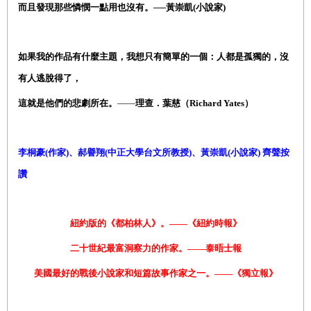
而且發現那些憐憫一點用也沒有。──黃崇凱(小說家)
如果我的作品有什麼主題，我想只有簡單的一個：人都是孤獨的，沒
有人逃脫得了，
這就是他們的悲劇所在。
——
理查．葉慈
（
Richard Yates
）
李桐豪(作家)、郝譽翔(中正大學台文所教授)、黃崇凱(小說家) 齊聲按
讚
紐約版的《都柏林人》。
——
《紐約時報》
二十世紀最富洞察力的作家。——
泰晤士報
美國最好的戰後小說家和短篇故事作家之一。——《獨立報》