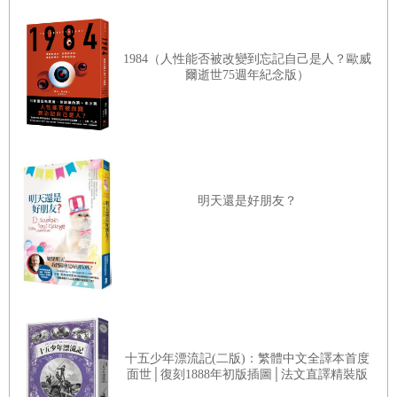
葛瑞絲？但我真的很驚訝，你知道嗎？老闆說，『拿去，洛夫，』然
後交給我一個信封。他臉上一點笑都沒有，我還在想，發生什麼事？
1984（人性能否被改變到忘記自己是人？歐威
爾逝世75週年紀念版）
我是不是要被炒魷魚了？他說，『打開啊，洛夫。』於是我打開，然
後我看見他咧嘴笑得一哩寬。」他笑
著
嘆口氣。「嗯，聽著，親愛
的，今晚你要我幾點過去？」
「哦，不知道，
愈快愈好
吧，我猜。
」
「聽我說，我得去艾迪家拿他要借我的袋子，我先去辦這件事，然後
明天還是好朋友？
回家吃飯，之後再過去你那邊，大約八點半或九點。
可以
嗎？」
「好的，」她說。「到時候見，達令。」她改口叫他「達令」才很短
的時間——打從嫁給他終於成為確定不會再改變的事——這字眼聽起
來仍然陌生。當她整理桌上的文具用品（因為沒別的事做），一種熟
悉的恐慌襲來：她怎麼能嫁——她幾乎不認識這個人。有時恐慌以不
十五少年漂流記(二版)：繁體中文全譯本首度
同方式出現：她不能嫁給這個人，因為她對他太
熟悉
，無論哪一種方
面世│復刻1888年初版插圖│法文直譯精裝版
式，都讓她驚惶不已，無法面對室友瑪莎從一開始對他下的所有評