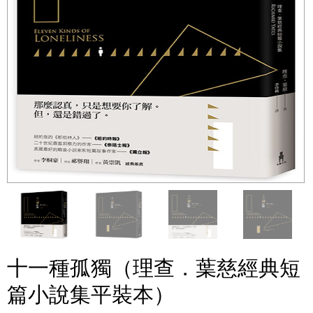
十一種孤獨（理查．葉慈經典短
篇小說集平裝本）