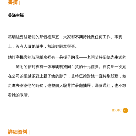
書摘 |
十一，
建築工人
美滿幸福
葛瑞絲要結婚前的那個禮拜五，大家都不期待她做任何工作。事實
上，沒有人讓她做事，無論她願意與否。
她打字機旁的玻璃紙盒裡有一朵梔子胸花——老闆艾特伍德先生送的
——隨附的信封裡有一張布朗明黛爾百貨的十元禮券。自從那一次她
在公司的聖誕派對上親了他的脖子，艾特伍德對她一直特別殷勤，她
走進去謝謝他的時候，他整個人駝背忙著翻抽屜，滿臉通紅，也不敢
看她的眼睛。
「哦，別客氣，葛瑞絲，」他說。「是我的榮幸。你需要別針別那個
more
小玩意嗎？」
「裡頭已經有別針了，」她說，把胸花舉起來。「看到嗎？漂亮的白
詳細資料 |
色別針。
」