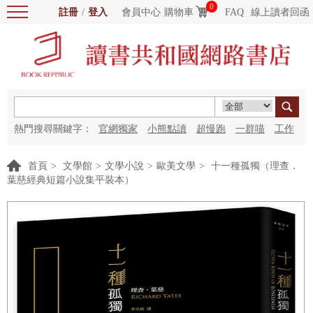
0
註冊
/
登入
會員中心
購物車
FAQ
線上讀者回函
熱門搜尋關鍵字：
官網獨家
小熊點讀
超慢跑
一群喵
工作
細胞
海洋圖書館
紅花
首頁
>
文學館
>
文學小說
>
歐美文學
>
十一種孤獨（理查．
葉慈經典短篇小說集平裝本）