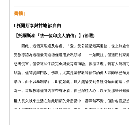
一九一○年九月七日・托爾斯泰去信甘地
II
・
愛因斯坦與佛洛伊德
論戰爭
書摘 |
前言
・
人性的良善可否止戰
?
I.
托爾斯泰與甘地 談自由
一九
三二
年
・
愛因斯坦致信佛洛伊德
【托爾斯泰『致一位印度人的信』】(節選)
一九
三二
年七月
・
愛因斯坦致信佛洛伊德
……
因此，這個真理遍及各處。
「
愛
」
受公認是最高道德，世上無處
一九
三二
年九月
・
佛洛伊德回覆愛因斯坦
受教導認為這種最高道德僅適用於私領域
——
一如既往，僅適用於家
一九
三二
年十二月
・
愛因斯坦回覆佛洛伊德
惡者侵害，儘管這些手段完全與愛背道而馳。依循常理，若有人聲稱
結論。儘管婆羅門教、佛教，尤其是基督教等信仰的偉大宗師早已預
暴力，而不以暴制暴），即使如此，世人無論受到各種引領而前進，
為一。這般教導儘管內在帶有矛盾，但已深植人心，以至於那些雖知
世人長久以來生活在如此明顯的矛盾當中，卻渾然不覺，但對各國思
個古老而淺顯的真理如今益發清晰；因此，對真理做出貌似合理曲解
古時，將施暴甚或侵犯愛之法則的行為合理化的主要方法，就是君權