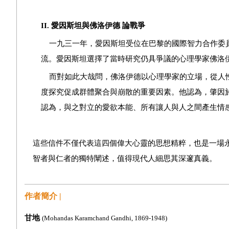
II.
愛因斯坦與佛洛伊德 論戰爭
一九三一年，愛因斯坦受位在巴黎的國際智力合作委
流。愛因斯坦選擇了當時研究仍具爭議的心理學家佛洛
而對如此大哉問，佛洛伊德以心理學家的立場，從人
度探究促成群體聚合與崩散的重要因素。他認為，肇因
認為，與之對立的愛欲本能、所有讓人與人之間產生情
這些信件不僅代表這四個偉大心靈的思想精粹，也是一場
智者與仁者的獨特闡述，值得現代人細思其深邃真義。
作者簡介 |
甘地
(Mohandas Karamchand Gandhi, 1869-1948)