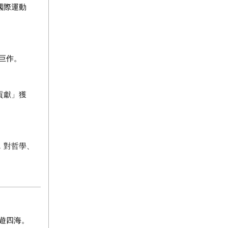
國際運動
巨作。
貢獻」獲
，對哲學、
遊四海。