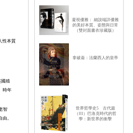
凝視優雅： 細說端詳優雅
的美好本質、姿態與日常
（雙封面書衣珍藏版）
人性本質
拿破崙：法蘭西人的皇帝
英國殖
。時年
世界哲學史5 古代篇
老智
（III）巴洛克時代的哲
自由。
學：新世界的衝擊
。