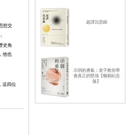
超譯沉思錄
思想交
」。
歷史角
，他也
示弱的勇氣：老子教你學
會真正的堅強【暢銷紀念
版】
，這四位