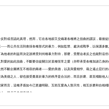
會反對或否認此真理，然而，它在各地卻又交織著各種將之扭曲的謬誤，最後徒
庭
——
而公共生活則會採各種形式的暴力，例如監禁、處決或戰爭，以保護多數
可為他者的利益而決定誰將受到何種暴力對待，那麼，受壓迫者反之也能對這些
見對愛的如此扭曲，不斷要信徒關注於某種恆常之愛（亦即承受各種加諸己身的
依然不斷企圖將互不相容的兩者
——
愛的美德，以及與愛相悖、藉之遏止惡行的
愛為美德之人，卻也接受奠基於暴力的秩序是合法的，而且折磨、甚至殘殺他人
想家而言，這種矛盾如今已更趨明顯。互助互愛為人類天性，相互折磨和自相殘
的人，想必只會越來越少。
神授：例如俄國的沙皇、伊斯蘭世界的蘇丹、印度的拉者（
Rajahs
）、波斯的沙