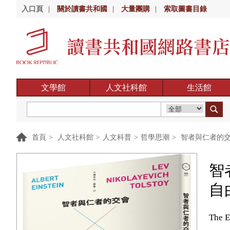
入口頁
|
關於讀書共和國
|
大量團購
|
索取圖書目錄
文學館
人文社科館
生活館
首頁
>
人文社科館
>
人文科普
>
哲學思潮
>
智者與仁者的交
智
自
The E