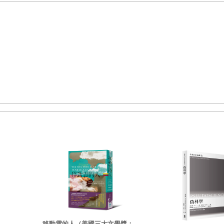
」這種怪異說法的信仰就越薄弱。這種認知在基督教與婆羅門世界，乃至佛教與
於人的理性判斷和確切的信仰情感。如今，人民的目光益發清晰，多數人也明白
，同時也與良知相悖之事，是多麼愚昧而且墮落。因此，可能有人會認為，大眾
自己，不再屈從。然而不幸的是，因人民屈從而從中受惠的，不僅有被視為超自
自我組織、且日漸壯大的一群人。這群人假借治理的形象，大占百姓便宜。在君
前者的新權威，以便人民仍能受少數統治者所役。
法治不周的狀態下抗爭著。該殖民地對有色人種的偏見，以及某方面對亞洲人的
刻意貶低、羞辱了施行對象。我認為若遵守此等性質的法律，有違真正的宗教精
您的文字，印象甚為深刻。英籍印度人目前深陷前述狀況，採行了不屈從該法的
移動雲的人（美國三大文學獎：