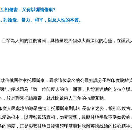
互相傷害，又何以彌補傷痕?
，討論愛、暴力、和平，以及人性的本質。
、且罕為人知的往復書簡，具體呈現四個偉大而深沉的心靈，在議及
斯致信俄國作家托爾斯泰，尋求這位著名的公眾知識分子對印度脫離
感動，便以題為「致一位印度人的信」回覆，具體表達他的支持立場
本，於是聯繫托爾斯泰，就此開啟兩人忘年的持續互動。
印度人民處境的激昂熱情；托爾斯泰則以年長智者之姿，援引印度古
以愛為根本，以理智視清真相，勿受蒙蔽，鼓勵甘地爭取不受奴役的
述的態度，正是影響甘地日後帶領印度順利脫離英國統治的核心精神