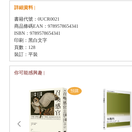
以及其他各國的元首。但人存在的時間越長，對「神賜予統治者特權
詳細資料 |
說幾乎同時式微，方式如出一轍；如此觀念至今已然淡去，不再凌駕
志託付給與自己並無二致之人，而且受命去做一些不但有違自己利益
書籍代號：0UCR0021
商品條碼EAN：9789578654341
信心若是不再，對各種君主之神性的想法亦無存，那麼眾人便會解放
ISBN：9789578654341
者，還有因如此信仰而在這些偽聖人的統治期間環環群聚在其周圍，
印刷：黑白文字
授的古老謊言已然衰敗之際，這些人關心的不過是再培植出一個一如
頁數：128
裝訂：平裝
【甘地首度致信托爾斯泰】(節選)
你可能感興趣 |
先生，
容我冒昧懇請您關注川斯瓦共和國（南非）近三年來發生的事件。
該殖民地目前約有一萬三千名英籍印度人，這些印度人多年來都在
嚴重。
三年前頒布的一條律法讓事態達至高峰，我和許多人都認為，該法
與我過去深懷不抵抗惡行的信念，至今依然堅定不移。我有幸曾拜讀