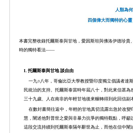
人類為何
四個偉大而獨特的心靈
本書完整收錄托爾斯泰與甘地，愛因斯坦與佛洛伊德珍貴
時的獨特看法
——
I.
托爾斯泰與甘地 談自由
一九
○
八年，哥倫比亞大學教授暨印度獨立倡議者達
民統治的支持。托爾斯泰當時年屆八十，對此來信甚為
三十九歲、人在南非的年輕甘地後來輾轉得到此回信副
在數封書簡往返中，年輕的甘地真切流露出急於改變
慧，闡述他對普世之愛與非暴力抗爭的獨特觀點，呼籲
這段交流持續到托爾斯泰隔年辭世為止，而他在信中闡