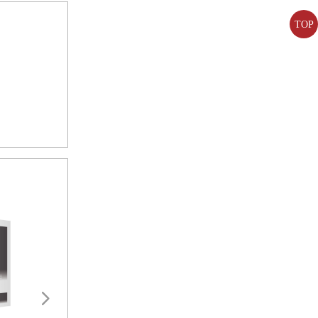
儒教領域，可
，將自己的意
TOP
對信仰權威的
然存在的統治
權超凡且由神
歧視現象甚為
神。不少友人
建議，卻因而