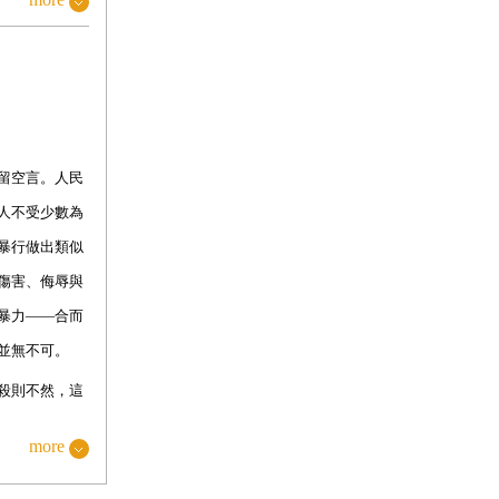
留空言。人民
人不受少數為
暴行做出類似
傷害、侮辱與
暴力
——
合而
並無不可。
殺則不然，這
more
赫（
Shahs
），