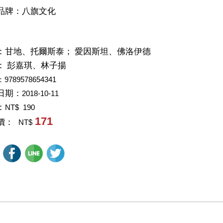
品牌：八旗文化
：
甘地、托爾斯泰； 愛因斯坦、佛洛伊德
：
彭嘉琪、林子揚
：9789578654341
日期：
2018-10-11
：
NT$ 190
171
價：
NT$