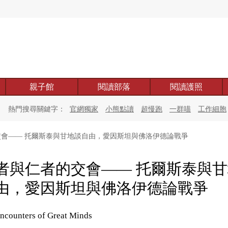
親子館
閱讀部落
閱讀護照
熱門搜尋關鍵字：
官網獨家
小熊點讀
超慢跑
一群喵
工作細胞
會—— 托爾斯泰與甘地談自由，愛因斯坦與佛洛伊德論戰爭
者與仁者的交會—— 托爾斯泰與
由，愛因斯坦與佛洛伊德論戰爭
ncounters of Great Minds