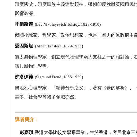
印度國父，印度民族主義運動領袖，帶領印度脫離英國殖民
影響甚深。
托爾斯泰
(Lev Nikolayevich Tolstoy, 1828-1910)
俄國小說家、哲學家、政治思想家，也是非暴力的無政府主
愛因斯坦
(Albert Einstein, 1879-1955)
猶太裔物理學家，創立現代物理學兩大支柱之一的相對論，
諾貝爾物理學獎。
佛洛伊德
(Sigmund Freud, 1856-1939)
奧地利心理學家、「精神分析之父」，著有《夢的解析》、
美學、社會學等諸多領域亦然
。
譯者簡介 |
彭嘉琪
香港大學比較文學系畢業，生於香港，客居北京三