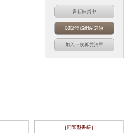
書籍缺貨中
閱讀護照網站選領
加入下次再買清單
| 同類型書籍 |