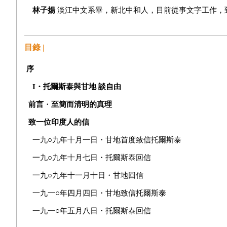
林子揚
淡江中文系畢，新北中和人，目前從事文字工作，
目錄 |
序
I
・
托爾斯泰與甘地
談自由
前言
・
至簡而清明的真理
致一位印度人的信
一九○九年十月一日・甘地首度致信托爾斯泰
一九○九年十月七日・托爾斯泰回信
一九○九年十一月十日・甘地回信
一九一○年四月四日・甘地致信托爾斯泰
一九一○年五月八日・托爾斯泰回信