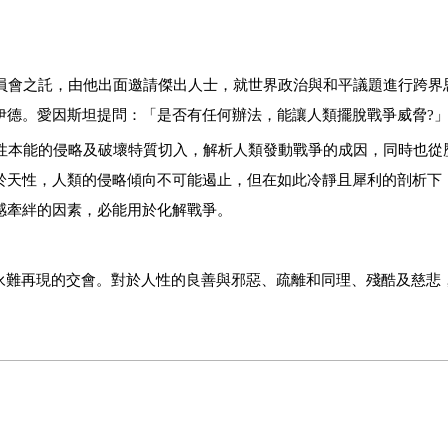
員會之託，由他出面邀請傑出人士，就世界政治與和平議題進行跨界
伊德。愛因斯坦提問：「是否有任何辦法，能讓人類擺脫戰爭威脅
?
性本能的侵略及破壞特質切入，解析人類發動戰爭的成因，同時也從
於天性，人類的侵略傾向不可能遏止，但在如此冷靜且犀利的剖析下
感牽絆的因素，必能用於化解戰爭。
永難再現的交會。對於人性的良善與邪惡、疏離和同理、殘酷及慈悲