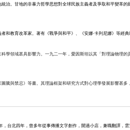
地統治。甘地的非暴力哲學思想對全球民族主義者及爭取和平變革的
義者和教育改革家。著有《戰爭與和平》、《安娜·卡列尼娜》等經典
在科學領域甚具影響力。一九二一年，愛因斯坦以其「對理論物理的
《圖騰與禁忌》等書。其理論框架和研究方式對心理學發展影響甚多
年，台北四年，曾多年從事傳播文字創作，開過小店，兼職翻譯，雲