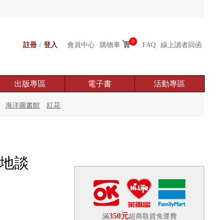
0
註冊
/
登入
會員中心
購物車
FAQ
線上讀者回函
出版專區
電子書
活動專區
海洋圖書館
紅花
甘地談
350元
滿
超商取貨免運費