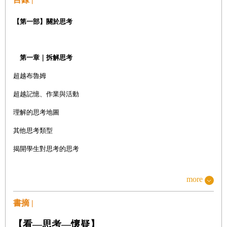
【第一
部
】關於思考
第一章｜拆解思考
超越布魯姆
超越記憶、作業與活動
理解的思考地圖
其他思考類型
揭開學生對思考的思考
more
第二章｜將思考置於教育界中心
書摘 |
讓思考變得可見如何既協助學習也協助教學？
如何把不可見的東西變得可見？
【
看—思考—懷疑】