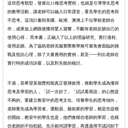
這些思考類型
，
發展出
21
種
思考歷程，也就是
引導學生
思考
的
教學活動
，讓老師可以融入日常課堂，看見學生的
思考
與
不
思考
。這項計畫與美國、歐洲、澳洲上
千
位學校老師合
作，
成果放上網路後獲得驚人迴響
，
不斷有老師反饋自己的
使用心得
，
而本書
，
正融入了以上的理論研究、實行過程、
使用反饋。為了協助老師克服實際教學無可避免會面臨的挑
戰及抵抗心理
，
除了大量應用的實例，甚至一一列出老師在
實行時的成功訣
竅，
以及對失敗的檢討。
不過，若希望某個歷程能真正發揮效用，推動學生成為懂得
思考及學習的人，「試一次好了」「試試看再說」的心態是
不夠的。
要建立教室中的思考文化、培養學生的思考傾向
，
老師要先成為學習者。運動員、藝術家的學習
，
都是先從模
仿開始
，
教室中的學生也是
，
他們會模仿老師的學習
，
也模
仿老師的不怕犯錯。先示範何謂學習
，
再透過用字
譴
詞
卸下