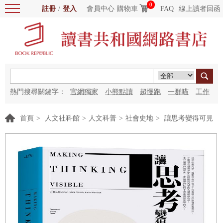
0
註冊
/
登入
會員中心
購物車
FAQ
線上讀者回函
熱門搜尋關鍵字：
官網獨家
小熊點讀
超慢跑
一群喵
工作
細胞
海洋圖書館
紅花
首頁
>
人文社科館
>
人文科普
>
社會史地
>
讓思考變得可見