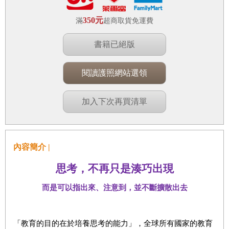
350元
滿
超商取貨免運費
書籍已絕版
閱讀護照網站選領
加入下次再買清單
內容簡介 |
思考
，
不再只是湊
巧
出現
而是可以指出來、注意到
，
並不斷擴散出去
「教育的目的在於培養思考的能力」，全球所有國家的教育