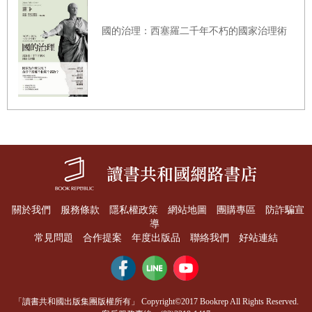
回應學生通常很有效，可鼓勵學生提出論據。漸漸地，學生會思考過
國的治理：西塞羅二千年不朽的國家治理術
再回答，不再只是提出猜測或沒有根據的看法。
懷疑。請學生以先前的觀看與思考為基礎，提出現階段的懷疑。學生
一開始可能分不清「思考」及「懷疑」。舉個例，他們可能會懷疑自
己的解讀是否正確，例如「我懷疑她是否真的是他妹妹」，或者在原
先的「思考」上加上不確定及懷疑的措詞，像是「我懷疑角落的那個
東西是一艘船」。為了協助學生釐清「思考」及「懷疑」，你可以告
訴學生，懷疑就是提出更大的問題，使我們超越原有的解讀，開始研
關於我們
服務條款
隱私權政策
網站地圖
團購專區
防詐騙宣
究這個圖像／物件所引發的爭論及想法。
導
常見問題
合作提案
年度出版品
聯絡我們
好站連結
分享想法。通常我們會在每個階段結束後，請學生分享自己的想法，
「讀書共和國出版集團版權所有」 Copyright©2017 Bookrep All Rights Reserved.
然後再進入下一道步驟。如此一來，班上同學就能以前一階段的小組