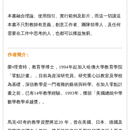
本書融合理論、使用指引、實
行
範例及影片，
而
這一切讓這
本書不只對教師有意義，
創意工
作者、團隊領導人，及任何
需要在工作中思考的人，也都可以獲益無窮。
作者簡介 |
榮•理查特，教育學博士，1994年起加入哈佛大學教育學院
「零點計畫」，目前為資深研究員。研究重心以教室及學校
為基礎，深信教學是一門複雜的藝術與科學。在加入零點計
畫之前，已有14年教學經驗。1993年，獲頒「美國總統中學
數學教學卓越獎」。
馬克•邱奇的教學資歷將近20 年，曾在美國、日本、德國及