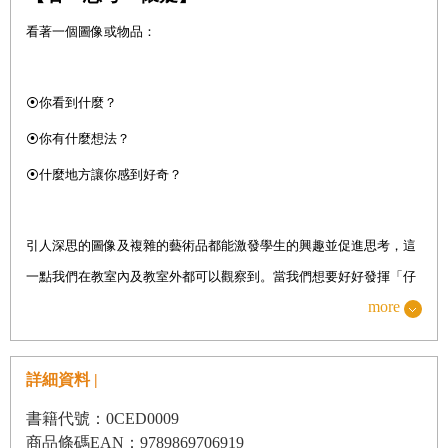
看著一個圖像或物品：
【第二部
】
用思考歷程讓思考變得可見
⦿
你看到什麼？
第三章｜思考歷程介紹
⦿
你有什麼想法？
檢視思考歷程的三種方式
⦿
什麼地方讓你感到好奇？
如何組織思考歷程？
引人深思的圖像及複雜的藝術品都能激發學生的興趣並促進思考，這
第四章｜介紹及探索想法的歷程
一點我們在教室內及教室外都可以觀察到。當我們想要好好發揮「仔
more
細觀察」的能力時，便展開了「看—思考—懷疑」的歷程，而觀察的
看—思考—懷疑
對象未必要是藝術品，也可以是各式各樣的物件和刺激。這種思考歷
放大
程是大部分學習的基本要素，目的是讓學生以仔細看及刻意觀察為基
詳細資料 |
想想—疑惑—探索
礎，進一步形成更深刻的體悟、更明確的解讀，建立更有理有據的推
粉筆談話
書籍代號：0CED0009
論，並培養更廣泛的好奇心。
商品條碼EAN：9789869706919