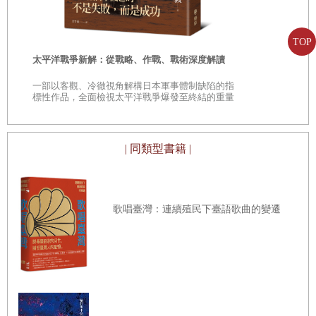
——日本民
第六章｜深
究想法
的歷程
「鄉土」的
表、現成物等。事實上，幾乎所有可觀察、解讀及懷疑的事物都適
是什麼原因讓你這麼說？
用，關鍵是選擇具有啟發性，且吸引人的東西。由於歷程第一道步驟
TOP
時
太平洋戰爭新解：從戰略、作戰、戰術深度解讀
的重點是仔細觀察，因此挑選的圖像／物件必須有值得觀察與留意的
觀點圈
是
一部以客觀、冷徹視角解構日本軍事體制缺陷的指
元素，這樣歷程才能發揮效用。這類圖像／物件通常具有某種模稜兩
進入角色
巔
標性作品，全面檢視太平洋戰爭爆發至終結的重量
可，或者不在學生熟悉的範圍內，又或者有大量必須仔細觀察才能看
級著作
紅燈、黃燈
出的細節。有個很棒的方法很有用，那就是問你自己對這幅圖像／這
主張—支持—質疑
| 同類型書籍 |
個物件有沒有興趣。你能不能看上好幾分鐘並發現新事物？能不能勾
拔河
起你的好奇心？
句—詞—字
歌唱臺灣：連續殖民下臺語歌曲的變遷
．步驟．
【
第三部
】
把可見式思考的力量帶到
生活中
準備。展示圖像／物件的時候，應讓學生盡可能看到所有細節，例如
第七章｜創造重視思考、
顯現
思考、積極推動思考的環境
在烏黑教室中投影到螢幕上、印出全班都能清楚看到的大型圖像，或
多印幾份發給兩兩一組的同學。給學生足夠的時間靜靜細看，大約
案例研究：提供反思的空間
兩、三分鐘後，再開始談話或討論。