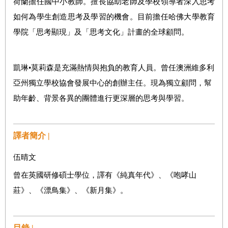
荷蘭擔任國中小教師。擅長協助老師及學校領導者深入思考
如何為學生創造思考及學習的機會。目前擔任哈佛大學教育
學院「思考
顯現
」及「思考文化」計畫的全球顧問。
凱琳•
莫莉
森是充滿熱情與抱負的教育人員。曾任澳洲維多利
亞州獨立學校協會發展中心的創辦主任。現為獨立顧問，幫
助年齡、背景各異的團體進行更深層的思考與學習。
譯者簡介 |
伍晴文
曾在英國研修碩士學位，譯有《純真年代》、《咆哮山
莊》、《漂鳥集》、《新月集》。
目錄 |