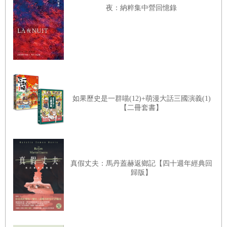
案例研究：騰出學習的時間
夜：納粹集中營回憶錄
案例研究：建立完整的討論
看。問學生注意到什麼，強調這個階段你只是要知道他們觀察到什
形塑思考文化的要素
麼，不是要他們解讀。你可以提醒學生，觀察的意思是找出可以在圖
像／物件上用手指出來的東西。讓學生進行「思考—配對—分享」來
第八章｜實務筆記
討論他們的觀察，接著開始課堂討論，請學生分享同伴看到而自己沒
注意到的東西。
如果歷史是一群喵(12)+萌漫大話三國演義(1)
【二冊套書】
讓思考變得可見在數學課及生活中所遇到的挑戰：邱奇的案例
教材＋歷程＋學生＝思考文化：布璐姆的案例
思考。問學生對圖像／物件有什麼想法。這種一般性、解讀性的問
案例對歷程使用的啟示？
題，可以根據選用的圖像／物件來調整。例如，你可以問：「我們能
真假丈夫：馬丹蓋赫返鄉記【四十週年經典回
使用思考歷程會經歷的階段
歸版】
從剛才看到或注意到的東西想到什麼？根據我們的觀察，可以怎麼解
常見的瑕疵與困難
讀？」這裡的目標是要學生提出各種層次的暫時性解讀，而不是單純
結論
講出內容或題材。進一步問學生「還有什麼呢？」鼓勵學生提出其他
想法或補充說明。一般來說，用「你看到了什麼，讓你這麼說？」來