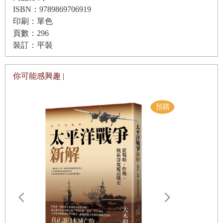
3-2-1
橋接
ISBN：9789869706919
羅盤方位點
印刷：單色
．目的．
頁數：296
解釋遊戲
裝訂：平裝
先仔細觀察，以奠定後續思考及解釋的基礎，這件事很重要，而這個
歷程便是在強調這一點。首先，讓學生花幾分鐘靜靜看一件藝術品、
第五章｜統整
想法
歷程
你可能感興趣 |
圖像或工藝品。這樣的「看」讓學生有機會在解讀之前能更仔細、充
分地觀察。把「懷疑」放在最後一步，是為了確保學習者有足夠的時
標題
間透過仔細觀察來獲得資訊，並加以思考、整合，發現新的疑惑，這
CSI
：色彩、符號、圖像
些疑惑可以推動學生自己展開新領域的探索和思考。在這個思考歷程
列舉—分類—聯結—闡述：概念地圖
中產生的疑問可以引導後續追問，「看—思考—懷疑」因此成為老師
聯結—延伸—挑戰
在開始新學習單元時最愛的選擇。
4C
歷程
微型實驗室架構
．挑選適當教材．
以前我認為
⋯⋯
，現在我認為
⋯⋯
雖然剛才在解釋時，我們用了圖像／物件這兩個詞，但你也可以要求
遠野物語：
學習者仔細觀看畫作、照片、工藝品、影片、摘文、政治漫畫、圖