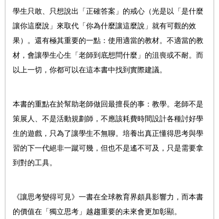
學生
只敢、只想說出「正確答案」
的戒心（
光是以
「
是什麼
讓你這麼說
」
來取代
「
你為什麼讓這麼說
」
就有可觀的效
果
）
。還有極其重要的一點
：
使用適當的教材
。
不適當的教
材
，
會讓學生心生
「
老師到底想問什麼
」
的沮喪或不耐。而
以上一切，
你
都
可以在這本書中找到
實際建議
。
本書的重點在於幫助老師做回最擅長的事：教學。老師不是
策展人、不是活動規劃師，不應該耗費時間設計各種討好學
生的遊戲，只為了讓學生不無聊。培養出真正懂得思考與學
習的下一代絕非一蹴可幾，但也不是遙不可及，只是需要
拿
到
對的工具。
《讓思考變得可見》一書在全球教育界頗具影響力，而本書
的價值在「獨立思考」越趨重要的未來會更加彰顯。