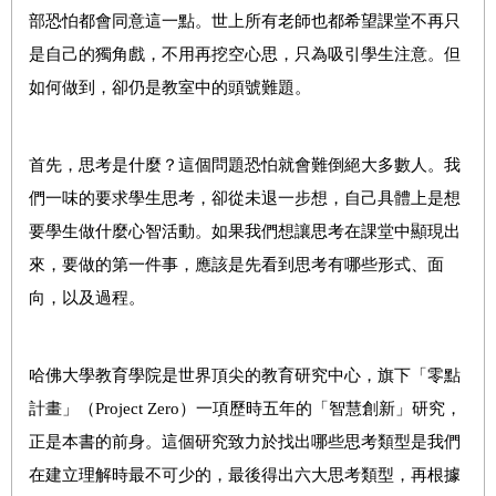
部
恐怕
都
會
同意這一點。世上所有老師也都希望課堂不再
只
是自己的獨角戲，不用再
挖空心思
，只為吸引學生注意
。
但
如何做到，卻仍是教
室中
的頭號難題。
首先
，思考
是什麼
？
這個問題恐怕就會難倒絕大多數人。
我
們
一味的
要求學生思考，卻從未退一步想，自己具體上是想
要學生做什麼
心智活動。如果我們
想讓思考在課堂中顯現出
來，要做的第一件事，應該是先看到思考有哪些形式、面
向，以及
過程
。
哈佛大學教育學院是世界頂尖的教育研究中心，
旗
下
「零點
計畫」（
Project Zero
）
一項歷時五年的
「智慧創新」
研究
，
正是
本書
的前身。這個
研究致力於找出
哪些思考類型是我們
在建立理解時最不可少的，最後得出
六大
思考類型，
再根據