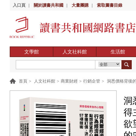
入口頁
|
關於讀書共和國
|
大量團購
|
索取圖書目錄
文學館
人文社科館
生活館
首頁
>
人文社科館
>
商業財經
>
行銷企管
>
洞悉價格背後的
洞
得
欲
的