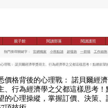
親子館
閱讀部落
閱讀護照
熱門搜尋關鍵字：
官網獨家
小熊點讀
超慢跑
一群喵
工作細胞
心理戰： 諾貝爾經濟學獎得主、行為經濟學之父都這樣思考！點燃欲望的
悉價格背後的心理戰： 諾貝爾經
主、行為經濟學之父都這樣思考！
望的心理操縱，掌握訂價、決策、
57項技術