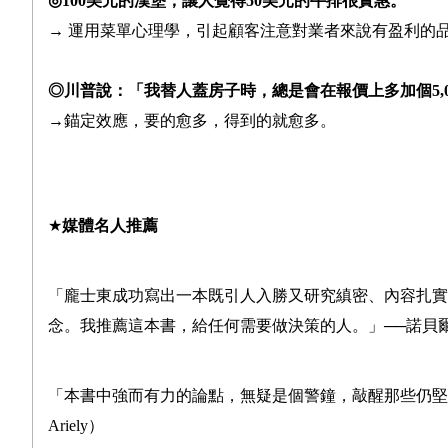
◎
100
美元的漢堡，讓人覺得
50
美元的牛排很實惠。
→
運用菜單心理學，引起顧客注意對業者來說有盈利的
◎川普說：「我替人蓋房子時，總是會在報價上多加個
5,
→
錨定效應，要的愈多，得到的就愈多。
★
媒體名人推薦
「龐士東成功寫出一本既引人入勝又研究縝密、內容扎實
念。我推薦這本書，給任何需要做決策的人。」
──
諾貝爾
「本書中強而有力的論點，無疑是個警鐘，敲醒那些仍堅
Ariely
）