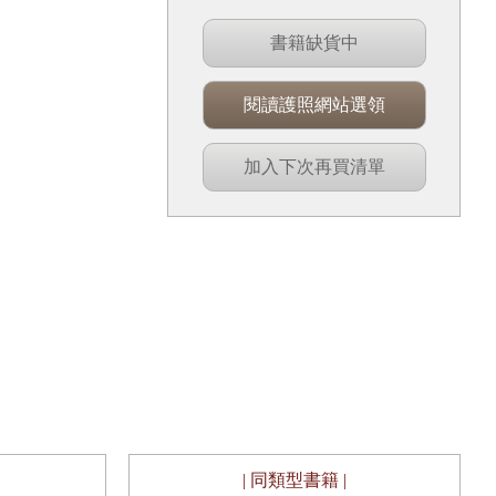
書籍缺貨中
閱讀護照網站選領
加入下次再買清單
| 同類型書籍 |