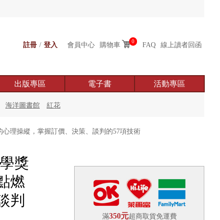
0
註冊
/
登入
會員中心
購物車
FAQ
線上讀者回函
出版專區
電子書
活動專區
海洋圖書館
紅花
心理操縱，掌握訂價、決策、談判的57項技術
濟學獎
點燃
談判
350元
滿
超商取貨免運費