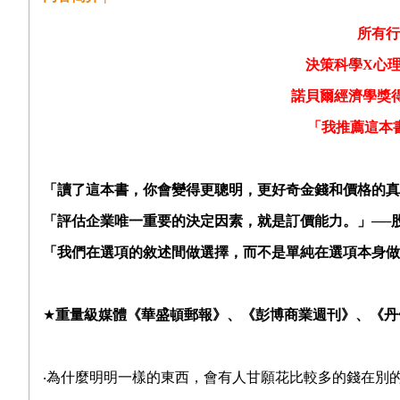
所有行
決策科學X心理
諾貝爾經濟學獎
「我推薦這本
「讀了這本書，你會變得更聰明，更好奇金錢和價格的真
「評估企業唯一重要的決定因素，就是訂價能力。」──股神巴菲特
「我們在選項的敘述間做選擇，而不是單純在選項本身做
★
重量級媒體《華盛頓郵報》、《彭博商業週刊》、《丹
‧為什麼明明一樣的東西，會有人甘願花比較多的錢在別