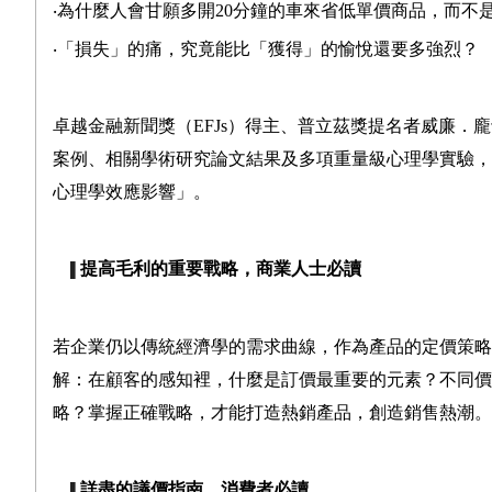
‧為什麼人會甘願多開20分鐘的車來省低單價商品，而不
‧「損失」的痛，究竟能比「獲得」的愉悅還要多強烈？
卓越金融新聞獎（EFJs）得主、普立茲獎提名者
威廉．龐
案例、相關學術研究論文結果及多項重量級心理學實驗，
心理學效應影響」。
提高毛利的重要戰略，商業人士必讀
▌
若企業仍以傳統經濟學的需求曲線，作為產品的定價策略
解：在顧客的感知裡，什麼是訂價最重要的元素？不同價
略？掌握正確戰略，才能打造熱銷產品，創造銷售熱潮。
詳盡的議價指南
，消費者必讀
▌