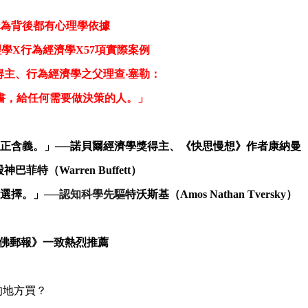
為背後都有心理學依據
學X行為經濟學X57項實際案例
得主、行為經濟學之父理查‧塞勒：
書，給任何需要做決策的人。」
正含義。」──諾貝爾經濟學獎得主、《快思慢想》作者康納曼
（Warren Buffett）
選擇。」──
認知科學先驅
特沃斯基（Amos Nathan Tversky）
佛郵報》一致熱烈推薦
的地方買？