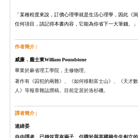
「某種程度來說，訂價心理學就是生活心理學，因此《洞
任何項目，請記得本書內容，它能為你省下一大筆錢。」──數學家
作者簡介 |
威廉．龐士東
William Poundstone
畢業於麻省理工學院，主修物理。
著作有《囚犯的兩難》、《如何移動富士山》、《天才數
人》等報章雜誌撰稿。目前定居於洛杉磯。
譯者簡介 |
連緯晏
自由譯者，已婚並育有兩子。任職於與英國籍先生創立的