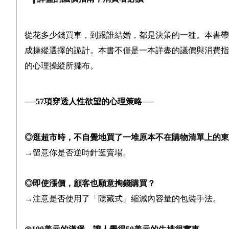
從花多少錢買車，到跟誰結婚，都是決策的一種。本書帶
成操縱選擇的詭計。本書不僅是一本詳盡的議價與消費指
的心理操縱所擺布。
──
57
項穿透人性欲望的心理策略──
◎逛超市時，不自覺地買了一堆原本不在購物清單上的東
→
留意你是否逆時針逛賣場。
◎即使漲價，顧客也願意掏錢購買？
→
注意是否使用了「隱藏式」縮減內容量的包裝手法。