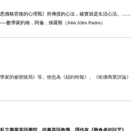
悉價格背後的心理戰》所傳授的心法，確實就是生活心法。……
約翰．阿倫．保羅斯（John Allen Paulos）
學家的祕密賭局》等。他也為《紐約時報》、《哈佛商業評論》
私立專業英語學院，從事英語教學。譯作有《雜食者的詛咒》、