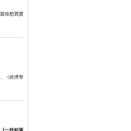
當你想買賣
、《經濟學
《一枝鉛筆