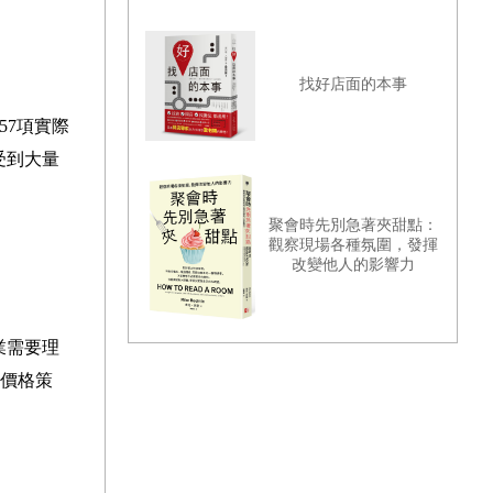
找好店面的本事
57項實際
受到大量
聚會時先別急著夾甜點：
觀察現場各種氛圍，發揮
改變他人的影響力
業需要理
價格策