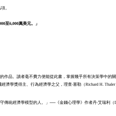
品項。
000
至
6,000
萬美元。」
的作品。讀者毫不費力便能從此書，掌握幾乎所有決策學中的關
經濟學獎得主、行為經濟學之父，理查‧塞勒（Richard H. Thale
守傳統經濟學模型的人。」──《金錢心理學》作者丹‧艾瑞利（