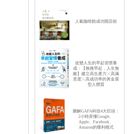
人氣咖啡館成功開店術
改變人生的早起習慣養
成：【無痛早起，人生無
敵】建立高生產力╳高滿
意度╳高成功率的黃金晨
型人體質
圖解GAFA科技4大巨頭：
2小時弄懂Google、
Apple、Facebook、
Amazon的獲利模式