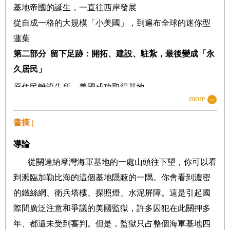
基地帝國的誕生，一直往西岸發展
從自成一格的大規模「小美國」，到遍布全球的迷你型
蓮葉
第二部分 留下足跡：開拓、建設、駐紮，最後變成「永
久居民」
原住民離流失所，美國成功取得基地
more
在關島加大力度發展基地能量
與獨裁者的利益交換
書摘 |
與黑道聯手，解決基地的各種棘手問題
導論
用毒害環境交換軍事戰力
從關達納摩灣海軍基地的一處山頭往下望，你可以看
第三部分 勞動與人力：支撐起整個基地帝國不僅是靠軍
到瀕臨加勒比海的這個基地隱蔽的一隅。你會看到濃密
人而已
的鐵絲網、衛兵塔樓、探照燈、水泥屏障。這是引起國
一人當兵，全家共同奉獻國家
際間廣泛注意和爭議的美國監獄，許多囚犯在此關押多
春風吹又生，不可告人的賣春事實
年、都還未受到審判。但是，監獄只占整個海軍基地四
性暴力問題層出不窮