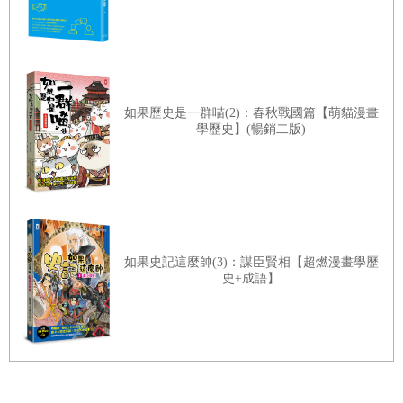
球和平之所需。或許沖繩發生反基地抗議或是德國出現
事故時，這些基地才會在我們意識中浮現。然而，它們
很快就被人們所遺忘。
如果歷史是一群喵(2)：春秋戰國篇【萌貓漫畫
當然，住在全球美軍基地附近的人比較會注意到它
學歷史】(暢銷二版)
們。對許多人而言，美軍基地是最明顯代表美國的象
徵，和好萊塢電影、流行音樂和美式速食一樣。的確，
漢堡王和塔可鐘遍布全球美軍基地就明顯告訴大家，美
國是規模超級龐大的軍事基地集合體，「連鎖店」遍布
全球。目前美國領土上沒有任何外國基地，但是美軍在
如果史記這麼帥(3)：謀臣賢相【超燃漫畫學歷
史+成語】
外國設置約八百個軍事基地，派駐數十萬部隊。
雖然美國在外國領土設置基地歷有年所，如此大規模
在全球部署兵力，在二次大戰前的美國史上可是聞所未
聞。現在，二次大戰已經結束七十年，根據五角大廈的