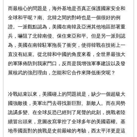
而最核心的問題是，海外基地是否真正保護國家安全和
全球和平呢？南、北韓之間的對峙也是一個很好的例
證。一派觀點認為，美國在南韓及亞洲其他地區部署重
兵，嚇阻了北韓南侵、保住東亞和平。但是另一派則認
為，美國在南韓駐軍拖長了衝突，使得韓戰在技術上一
直沒有結束。從北韓和中國的角度來看，全世界最強大
的軍隊佈防到我家門口，反而是我增強軍事建設以及發
展核武的強烈理由，怎能和它合作來降低衝突呢？
冷戰結束以來，美國碰上的問題就是，缺少一個超級大
國強敵後，美軍出門去尋找新巨獸、新敵人。而在局勢
詭譎多變、在全球反恐已經到了尾聲的此刻，挑戰者陸
續冒出頭來，意圖改寫掌控了全球多年的美國霸權。基
地帝國面對的挑戰是史前嚴峻的考驗，西太平洋更是這