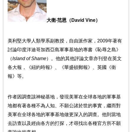
大衛‧范恩（
David Vine
）
美利堅大學人類學系副教授，自由派作家，2009年著有
討論印度洋迪哥加西亞島軍事基地的專書《恥辱之島》
（
Island of Shame
）。他的其他評論文章亦刊登在英文
各大報，《紐約時報》、《華盛頓郵報》、英國《衛
報》等。
作者因調查該神秘基地，發現美軍在全球各地的軍事基
地都有著各種不為人知、不願公諸於世的事實，繼而對
美軍在全球各地的軍事基地做更深入的調查。他到當地
去訪查以及經由各方的打探，才尋找出各種官方所不願