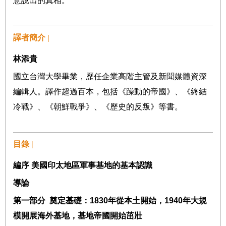
意說出的真相。
譯者簡介 |
林添貴
國立台灣大學畢業，歷任企業高階主管及新聞媒體資深
編輯人。譯作超過百本，包括《躁動的帝國》、《終結
冷戰》、《朝鮮戰爭》、《歷史的反叛》等書。
目錄 |
編序 美國印太地區軍事基地的基本認識
導論
第一部分 奠定基礎：1830年從本土開始，1940年大規
模開展海外基地，基地帝國開始茁壯