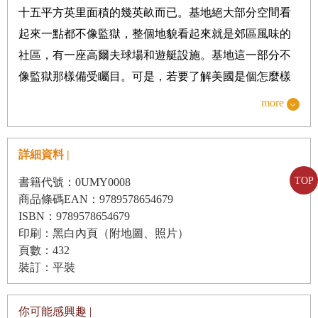
十五平方英里面積的幾英畝而已。基地絕大部分空間看
第四部分 有錢真好：沒有事情是金錢無法解決的
起來一點都不像監獄，整個地貌看起來就是郊區風味的
第十一章 龐大到無法估算的花費
社區，有一座高爾夫球場和遊艇設施。基地這一部分不
第十二章 承包商大發利市，軍人只負責打仗
像監獄那樣備受矚目。可是，若要了解美國是個怎麼樣
第十三章 永無止境的基地調整工程
的國家，以及美國和世界其他國家的關係，它的重要性
more
第五部分 如何選擇：怎樣才是對美國利益的最大化
遠遠超過監獄那一部分。
第十四章 基地帝國在沖繩的困境
詳細資料 |
第十五章 歐洲對基地帝國的怒吼
這座海軍基地之所以不尋常，正是因為它貌不驚人。
TOP
書籍代號：0UMY0008
基地司令部門外一面美國國旗，迎向關達納摩灣劈啪作
第十六章 利用「蓮葉」基地迴避種種難題
商品條碼EAN：9789578654679
響。附近一座露天電影院定期播映好萊塢熱門電影。在
ISBN：9789578654679
第十七章 要如何追求真正的國家安全？
它隔壁，是鮮綠的人工草皮足球場暨橄欖球場；另外全
印刷：黑白內頁（附地圖、照片）
頁數：432
新的體育場還有兩座棒球場，以及網球場和籃球場、與
後記
裝訂：平裝
室外滑輪溜冰場。配上空調設施的體育館裡，電視機播
謝誌
映著ESPN的體育節目。馬路對面有一座大教堂、郵局
你可能感興趣 |
網路資料
和被太陽曬得泛白的麥當勞黃金拱門。附近的街坊取名