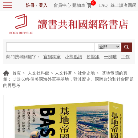
0
註冊
/
登入
會員中心
購物車
FAQ
線上讀者回函
熱門搜尋關鍵字：
官網獨家
小熊點讀
超慢跑
一群喵
工作
細胞
海洋圖書館
紅花
首頁
>
人文社科館
>
人文科普
>
社會史地
>
基地帝國的真
相： 走訪60多個美國海外軍事基地，對其歷史、國際政治和社會問題
的再思考