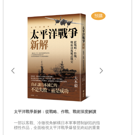
鹿角和海邊別墅，它的車道和大草坪處處可見烤肉架和
附註
兒童玩具。基地裡從高中、初中、小學到幼稚園、托兒
所，無不齊全。這裡有游泳池、遊樂場、幾個公共海
地圖
灘、一座保齡球館、理髮店美容院，也有必勝客披薩、
2015年美國海外基地分布
塔可鐘、肯德基和Subway。
北美原住民分布與美國早期軍事基地擴展
1776至1903年美國海外基地分布
從山頂上，你也隱約可以看到鄰近兩個古巴鎮甸，但
1939年美國海外基地分布
是在基地的大部分地方，你根本沒有身在古巴的感覺。
遠野物語：
1945年美國海外基地分布
譬如，基地居民所謂的巿中心「下城」，和美國任何城
——日本民
市無殊—或者說與散布在全球各地數百個美軍基地無
1989年美國海外基地分布
「鄉土」的
異，非常像個自給自足的美國城鎮。在「下城」，你可
1898至2015年建設基地造成的人口遷徙
時
以找到海軍開設的PX福利站—全球美軍基地都會有大小
太平洋戰爭新解：從戰略、作戰、戰術深度解讀
關島美軍基地分布
是
不等的福利中心。福利站四周停車方便，走進去像是沃
一部以客觀、冷徹視角解構日本軍事體制缺陷的指
民主與基地的關係
巔
標性作品，全面檢視太平洋戰爭爆發至終結的重量
爾瑪商場，衣飾、消費性家電、家具、汽車商品和生鮮
級著作