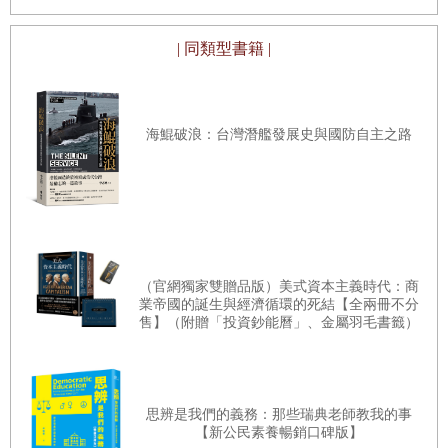
那不勒斯美軍基地分布
食物，應有盡有。在關達納摩，紀念品店是少數會提醒
沖繩島美軍基地分布
你身在何處的地方。除了基地的明信片和馬克杯，你也
| 同類型書籍 |
可以買到印著「囚犯行動」字樣的T恤。
1945至2015年反基地抗議
向全球擴展的蓮葉基地
海鯤破浪：台灣潛艦發展史與國防自主之路
過去幾年大家辯論是否該關掉關達納摩灣監獄時，很
美軍對非洲的關注日益高漲
少有人問起，美國怎麼會在古巴領
1980至2015年中東歷次戰爭
土上有偌大一座基地，以及我們是否應該有這樣一座
表格
基地。其實這也不足為奇。絕大多數美國人很少去想到
海外美軍基地及駐軍之成本估算
（官網獨家雙贈品版）美式資本主義時代：商
美國的海外軍事基地。自從第二次世界大戰結束和冷戰
業帝國的誕生與經濟循環的死結【全兩冊不分
五角大廈前二十五海外承包商
售】（附贈「投資鈔能曆」、金屬羽毛書籤）
初期以來，美國興建或取得大部分海外基地時，美國人
覺得在其他國家、在別人土地上有美國軍事設施是很正
常的事情。我們在海外派兵、設置基地，長久毫無疑問
思辨是我們的義務：那些瑞典老師教我的事
地就接受了這個事實，認為它有益，且是國家安全和全
【新公民素養暢銷口碑版】