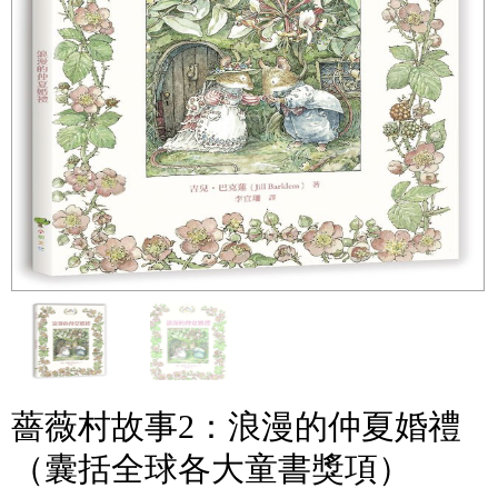
薔薇村故事2：浪漫的仲夏婚禮
（囊括全球各大童書獎項）