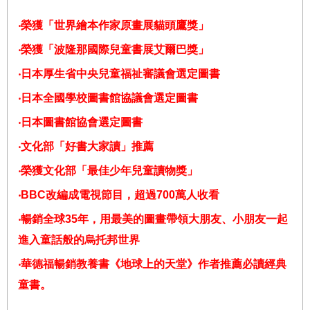
‧
榮獲「世界繪本作家原畫展貓頭鷹獎」
‧
榮獲「波隆那國際兒童書展艾爾巴獎」
‧
日本厚生省中央兒童福祉審議會選定圖書
‧
日本全國學校圖書館協議會選定圖書
‧
日本圖書館協會選定圖書
‧
文化部「好書大家讀」推薦
‧
榮獲文化部「最佳少年兒童讀物獎」
‧
BBC
改編成電視節目，超過
700
萬人收看
‧
暢銷全球
35
年，用最美的圖畫帶領大朋友、小朋友一起
進入童話般的烏托邦世界
‧
華德福暢銷教養書《地球上的天堂》作者推薦必讀經典
童書。