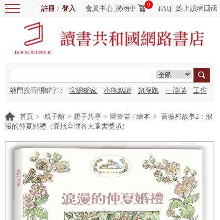
0
註冊
/
登入
會員中心
購物車
FAQ
線上讀者回函
熱門搜尋關鍵字：
官網獨家
小熊點讀
超慢跑
一群喵
工作
細胞
海洋圖書館
紅花
首頁
>
親子館
>
親子共享
>
圖畫書 / 繪本
>
薔薇村故事2：浪
漫的仲夏婚禮（囊括全球各大童書獎項）