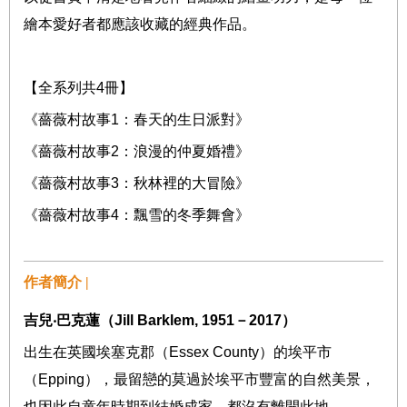
繪本愛好者都應該收藏的經典作品。
【全系列共
4
冊】
《薔薇村故事
1
：春天的生日派對》
《薔薇村故事
2
：浪漫的仲夏婚禮》
《薔薇村故事
3
：秋林裡的大冒險》
《薔薇村故事
4
：飄雪的冬季舞會》
作者簡介 |
吉兒
‧
巴克蓮（
Jill Barklem, 1951
－
2017
）
出生在英國埃塞克郡（
Essex County
）的埃平市
（
Epping
），最留戀的莫過於埃平市豐富的自然美景，
也因此自童年時期到結婚成家，都沒有離開此地。