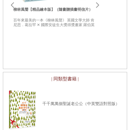
李歐‧李奧尼
親子共讀引導
柳林風聲【精品繪本版】（隨書贈插畫明信片）
20世紀最具
部經典，一
百年來最美的一本《柳林風聲》 英國文學大師 肯
子思考自己
尼思．葛拉罕 ✕ 國際安徒生大獎得獎畫家 羅伯英
潘 ✕ 翻譯名家 李靜宜 不容錯過的繪本經典，帶你
領略經典童話之美
| 同類型書籍 |
千千萬萬個聖誕老公公（中英雙語對照版）