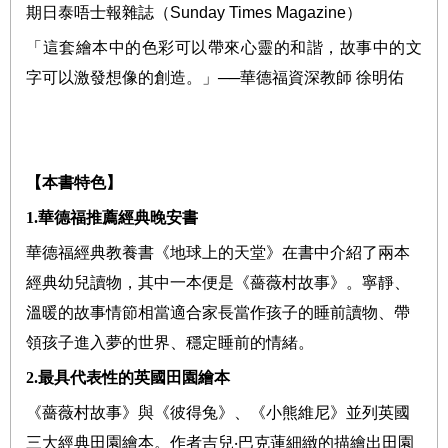
期日泰唔士報雜誌（
Sunday Times Magazine
）
「這套繪本中的色彩可以帶來心靈的和諧，故事中的文
字可以激發想像的創造。」
──
華德福資深教師
徐明佑
【本書特色】
1.華德福推薦經典晚安書
華德福經典教養書《地球上的天堂》在書中介紹了兩本
經典幼兒讀物，其中一本便是《薔薇村故事》。寧靜、
溫暖的故事情節相當適合家長當作孩子的睡前讀物、帶
領孩子進入夢的世界、穩定睡前的情緒。
2.最具代表性的英國田園繪本
《薔薇村故事》與《彼得兔》、《小熊維尼》並列英國
三大經典田園繪本。作者吉兒
‧
巴克蓮細緻的描繪出田園