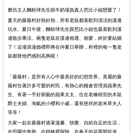
磨坊主人麵粉球先生跟牛奶場負責人芭比小姐戀愛了！
夏天的薔薇村好熱好熱，所有老鼠都喜歡到清涼的溪邊
玩水。夏日午後，麵粉球先生跟芭比小姐也最喜歡到溪
邊散步乘涼。兩隻老鼠在溪邊相遇、相愛，終於要結婚
了！這場浪漫婚禮即將在仲夏日舉辦，村裡的每一隻老
鼠都替他們感到高興呢！
「薔薇村」是所有人心中最美好的幻想世界。美麗的薔
薇村住著許多可愛的村民，有熱心的糧倉管理員蘋果先
生、有著一手好廚藝的蘋果太太、住在老橡樹宮的木鼠
爵士夫婦、淘氣的小櫻和小威，還有慈祥的老米草夫人
等等！
大家一起在薔薇村過著溫馨、快樂、自給自足的生活，
在田園中奔跑、在樹林裡探險、在春天的花叢間捉迷