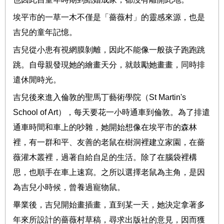
埃平市的一草一木不僅是「薔薇村」的靈感來源，也是
吉兒的童年記憶。
吉兒從小患有視網膜剝離，因此不能像一般孩子跑跑跳
跳。自母親發現她的繪畫天分，就鼓勵她畫畫，同時排
遣休閒時光。
吉兒後來進入倫敦的聖馬丁藝術學院（
St Martin's
School of Art
），每天要花一小時通車到倫敦。為了排遣
通車時間和車上的吵雜，她開始想像在埃平市的森林
裡，有一群和平、友善的老鼠在樹洞裡建立家園，在薔
薇灌木叢裡，過著自給自足的生活。除了在腦袋裡構
思，也順手在車上速寫。之所以選擇老鼠為主角，是因
為吉兒小時候，曾養過寵物鼠。
畢業後，吉兒開始畫插畫，直到某一天，她決定拿著多
年來所設計的薔薇村草稿，尋求出版社的意見，因而獲