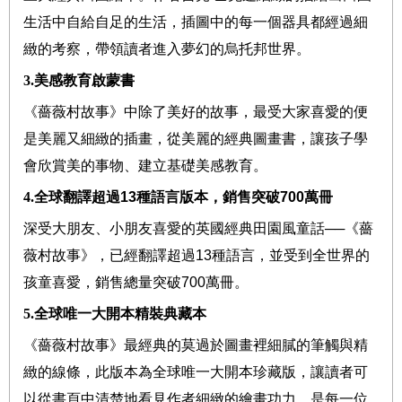
生活中自給自足的生活，插圖中的每一個器具都經過細
緻的考察，帶領讀者進入夢幻的烏托邦世界。
3.美感教育啟蒙書
《薔薇村故事》中除了美好的故事，最受大家喜愛的便
是美麗又細緻的插畫，從美麗的經典圖畫書，讓孩子學
會欣賞美的事物、建立基礎美感教育。
4.全球翻譯超過
13
種語言版本，銷售突破
700
萬冊
深受大朋友、小朋友喜愛的英國經典田園風童話
──
《薔
薇村故事》，已經翻譯超過
13
種語言，並受到全世界的
孩童喜愛，銷售總量突破
700
萬冊。
5.全球唯一大開本精裝典藏本
《薔薇村故事》最經典的莫過於圖畫裡細膩的筆觸與精
緻的線條，此版本為全球唯一大開本珍藏版，讓讀者可
以從書頁中清楚地看見作者細緻的繪畫功力，是每一位