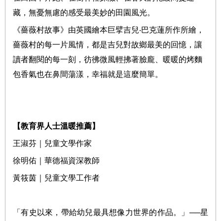
藏，無憂無慮的感受最美妙的田園風光。
《薔薇村故事》由英國繪本巨擘吉兒
‧
巴克蓮所作所繪，
薔薇村的每一片風情，都是吉兒對故鄉最美的回憶，讓
讀者翻閱的每一刻，彷彿微風輕拂著臉龐、暖暖的烤麵
包香氣也在鼻間蕩漾，幸福就是這麼簡單。
【教育界人士溫暖推薦】
王淑芬｜兒童文學作家
徐明佑｜華德福資深教師
黃筱茵｜兒童文學工作者
「有史以來，帶給幼兒最具想像力世界的作品。」
──
星