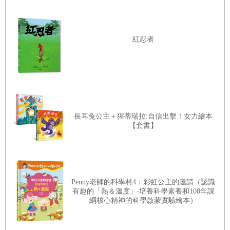
紅忍者
長耳兔公主＋猩蒂瑞拉:自信出擊！女力繪本
【套書】
Penny老師的科學村4：彩虹公主的邀請（認識
有趣的「熱＆溫度」‧培養科學素養和108年課
綱核心精神的科學啟蒙實驗繪本）