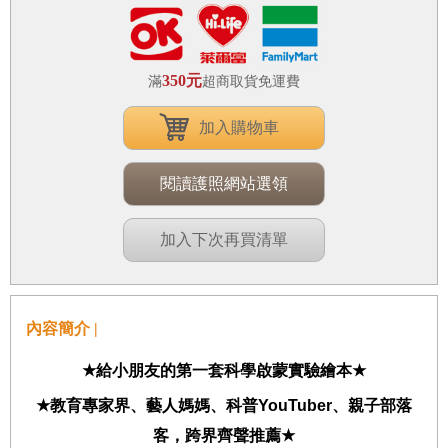
350元
滿
超商取貨免運費
加入購物車
閱讀護照網站選領
加入下次再買清單
內容簡介 |
★
給小朋友的第一套科學啟蒙實驗繪本
★
★
教育專家界、藝人媽媽、科普
YouTuber
、親子部落
客，跨界齊聲推薦
★