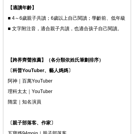
【適讀年齡】
■
4
～
6
歲親子共讀；
6
歲以上自己閱讀；學齡前、低年級
■
文字附注音，適合親子共讀，也適合孩子自己閱讀。
【跨界齊聲推薦】（各分類依姓氏筆劃排序）
〔科普
YouTuber
、藝人媽媽〕
阿神｜百萬
YouTuber
理科太太｜
YouTuber
隋棠｜知名演員
〔親子部落客、作家〕
五寶媽
94moin
｜親子部落客