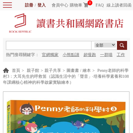
0
註冊
/
登入
會員中心
購物車
FAQ
線上讀者回函
熱門搜尋關鍵字：
官網獨家
小熊點讀
超慢跑
一群喵
工作
細胞
海洋圖書館
紅花
首頁
>
親子館
>
親子共享
>
圖畫書 / 繪本
>
Penny老師的科學
村3：大耳先生的呼救笛（認識生活中的「聲音」‧培養科學素養和108
年課綱核心精神的科學啟蒙實驗繪本）