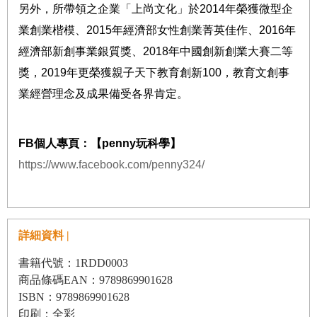
另外，所帶領之企業「上尚文化」於
2014
年榮獲微型企
業創業楷模、
2015
年經濟部女性創業菁英佳作、
2016
年
經濟部新創事業銀質獎、
2018
年中國創新創業大賽二等
獎，
2019
年更榮獲親子天下教育創新
100
，教育文創事
業經營理念及成果備受各界肯定。
FB
個人專頁：【
penny
玩科學】
https://www.facebook.com/penny324/
詳細資料 |
書籍代號：1RDD0003
商品條碼EAN：9789869901628
ISBN：9789869901628
印刷：全彩