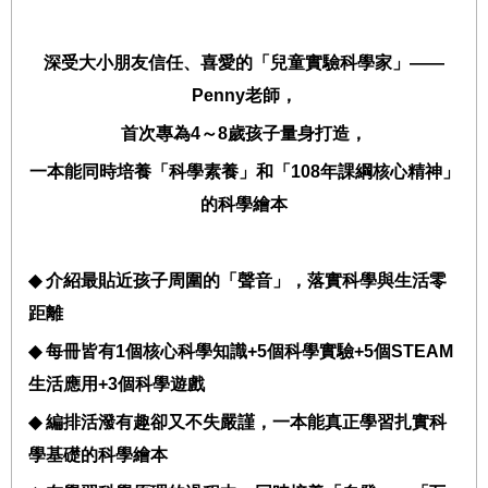
深受大小朋友信任、喜愛的「兒童實驗科學家」
——
Penny
老師，
首次專為
4
～
8
歲孩子量身打造，
一本能同時培養「科學素養」和「
108
年課綱核心精神」
的科學繪本
◆
介紹最貼近孩子周圍的「聲音」，落實科學與生活零
距離
◆
每冊皆有
1
個核心科學知識
+5
個科學實驗
+5
個
STEAM
生活應用
+3
個科學遊戲
◆
編排活潑有趣卻又不失嚴謹，一本能真正學習扎實科
學基礎的科學繪本