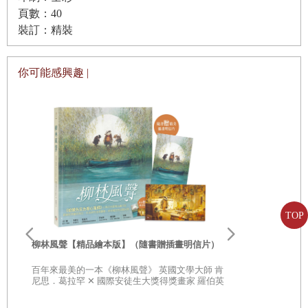
頁數：40
裝訂：精裝
你可能感興趣 |
TOP
李歐‧李奧尼
親子共讀引導
柳林風聲【精品繪本版】（隨書贈插畫明信片）
20世紀最具
部經典，一
百年來最美的一本《柳林風聲》 英國文學大師 肯
子思考自己
尼思．葛拉罕 ✕ 國際安徒生大獎得獎畫家 羅伯英
潘 ✕ 翻譯名家 李靜宜 不容錯過的繪本經典，帶你
領略經典童話之美