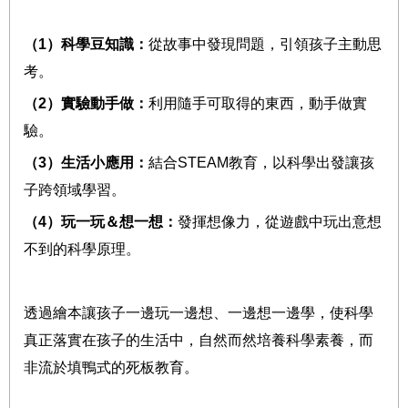
（
1
）科學豆知識：
從故事中發現問題，引領孩子主動思
考。
（
2
）實驗動手做：
利用隨手可取得的東西，動手做實
驗。
（
3
）生活小應用：
結合
STEAM
教育，以科學出發讓孩
子跨領域學習。
（
4
）玩一玩＆想一想：
發揮想像力，從遊戲中玩出意想
不到的科學原理。
透過繪本讓孩子一邊玩一邊想、一邊想一邊學，使
科學
真正落實在孩子的生活中，自然而然培養科學素養，而
非流於填鴨式的死板教育。