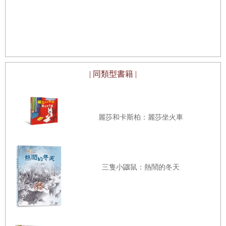
| 同類型書籍 |
麗莎和卡斯柏：麗莎坐火車
三隻小鼴鼠：熱鬧的冬天