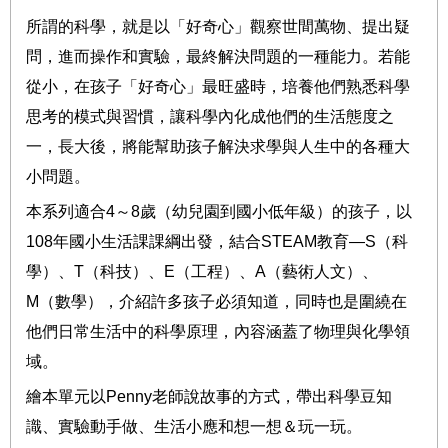
所謂的科學，就是以「好奇心」觀察世間萬物、提出疑
問，進而操作和實驗，最終解決問題的一種能力。若能
從小，在孩子「好奇心」最旺盛時，培養他們熟悉科學
思考的模式與習慣，讓科學內化成他們的生活態度之
一，長大後，將能幫助孩子解決求學與人生中的各種大
小問題。
本系列適合
4
～
8
歲（幼兒園到國小低年級）的孩子，
以
108
年國小生活課課綱出發，結合
STEAM
教育
—S
（科
學）、
T
（科技）、
E
（工程）、
A
（藝術人文）、
M
（數學），介紹許多孩子必須知道，同時也是圍繞在
他們日常生活中的科學原理，內容涵蓋了物理與化學領
域。
繪本單元以
Penny
老師說故事的方式，帶出科學豆知
識、實驗動手做、生活小應和想一想＆玩一玩。