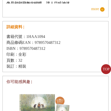
像是翩翩飛舞的蝴蝶，讓人目眩神迷。
more
《蝴蝶的孩子》雖然描繪的是毛毛蟲蛻變為蝴蝶的故
事，但這也是每一位幼兒成長的故事，不管是在溫暖的
家裡還是在幼兒園中，父母、師長們陪伴幼兒的過程，
詳細資料 |
就像故事中的蝴蝶哥哥、姐姐，還有蠶蛾、燈蛾給予他
書籍代號：1HAA1094
們生活上的照顧以及遊戲的互動。在喜悅中生活的幼
商品條碼EAN：9789570487312
ISBN：9789570487312
兒，每一天都會化為蝴蝶數次，蝶翼一次比一次燦爛，
印刷：全彩
飛翔一天比一天高遠！更重要的是孕育生命的陽光，象
頁數：32
徵著滋養幼兒們獨特的精神靈性，讓他們飛翔的蝶翼能
裝訂：精裝
TOP
閃耀著光的本質，清澈透亮、輕舞飛揚！
這是一本有深刻意涵的兒童繪本，孩子在欣賞與閱讀
你可能感興趣 |
時，將會在潛意識中獲得精神靈性的滋養。對成人來說
更是如此，因為沉重的我們，也渴望著精神靈性的追
求，何時我們也能獲得生命之光的恩賜，讓我們的內在
生命也蛻變出輕盈繽紛的蝶翼，可以跟孩子一起飛向美