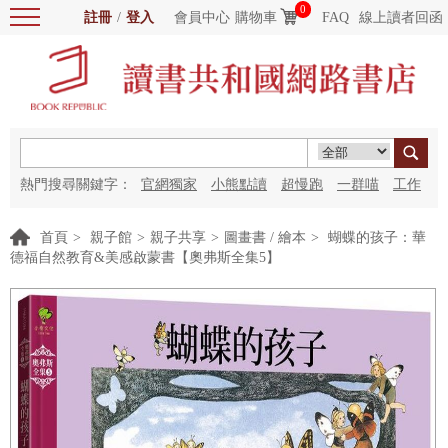
0
註冊
/
登入
會員中心
購物車
FAQ
線上讀者回函
熱門搜尋關鍵字：
官網獨家
小熊點讀
超慢跑
一群喵
工作
細胞
海洋圖書館
紅花
首頁
>
親子館
>
親子共享
>
圖畫書 / 繪本
>
蝴蝶的孩子：華
德福自然教育&美感啟蒙書【奧弗斯全集5】