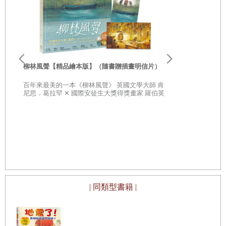
麗的自然世界，再次用好奇心，享受嶄新的生活！
【推薦文
2
】
李歐‧李奧尼
親子共讀引導
充滿愛與光亮的繪本，感受孩子成長、蛻變的喜悅
柳林風聲【精品繪本版】（隨書贈插畫明信片）
20世紀最具
部經典，一
文
──
薛曉華（台灣另類暨實驗教育學會理事長）
百年來最美的一本《柳林風聲》 英國文學大師 肯
子思考自己
尼思．葛拉罕 ✕ 國際安徒生大獎得獎畫家 羅伯英
潘 ✕ 翻譯名家 李靜宜 不容錯過的繪本經典，帶你
領略經典童話之美
成長，是孩子們從很小的時候就開始經歷的事。希克圖
斯與奧弗斯合作的《蝴蝶的孩子》透過愛與鼓勵的詩
句、可愛溫暖的畫風，彷彿正牽著孩子們的小手，陪伴
他們成長、給予他們勇氣。
成長的世界，在本書的圖畫與文字下，如同一個美麗的
| 同類型書籍 |
花園大地，大自然中的陽光、空氣、花香及夜空中的星
星等，都是溫暖陪伴著蝴蝶的孩子「蛹兒」成長的美好