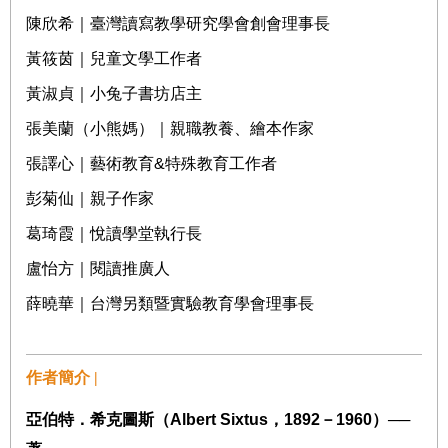
陳欣希｜臺灣讀寫教學研究學會創會理事長
黃筱茵｜兒童文學工作者
黃淑貞｜小兔子書坊店主
張美蘭（小熊媽）｜親職教養、繪本作家
張譯心｜藝術教育
&
特殊教育工作者
彭菊仙｜親子作家
葛琦霞｜悅讀學堂執行長
盧怡方｜閱讀推廣人
薛曉華｜台灣另類暨實驗教育學會理事長
作者簡介 |
亞伯特．希克圖斯（
Albert Sixtus
，
1892
－
1960
）
──