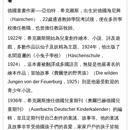
著
德國童書作家
──
亞伯特．希克圖斯，出生於德國海尼興
（
Hainichen
），
22
歲通過教師學院考試後，便在多所學
校擔任教職，也曾擔任教區牧師。
1922
年，希克圖斯開始為兒童創作繪本、小說、詩及遊
戲，多數作品以仙子及妖精為主題。
1924
年，他出版了
名聞遐邇的《小兔子學校》（
Häschenschule
，
1924
），這本書被翻譯成多國語言，無疑是他最著名的
繪本作品；冒險故事《費爾堡的野男孩》（
Die wilden
Jungen von der Feuerburg
，
1925
）則是他最受歡迎的
青少年小說。
1936
年，希克圖斯擔任德國兒童期刊《奧爾巴赫德國兒
童期刊》（
Auerbachs Deutscher Kinderkalender
）的編
輯，並且定期刊登自己創作的童謠、故事等。他的童謠
及故事非常受德國孩子們的喜愛，家家戶戶的孩子皆能