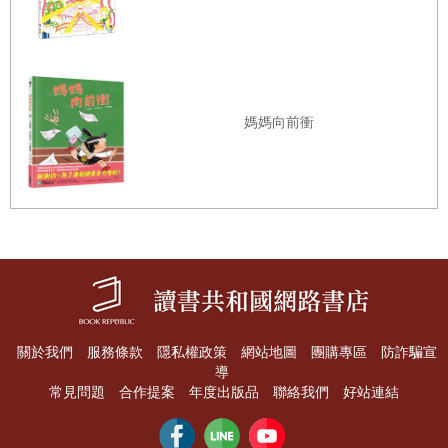
現了蛻變後的光亮與祝福，「火炬貼心照亮前進的道
路」
──
一語道盡了未來是充滿了光明希望，「風鈴草夫
人看見了這美麗的隊伍」更說著：成長是如此受到祝
福。
媽媽向前衝
這是一本非常溫暖而可愛的好書，相信無論是大人陪伴
共讀或孩子們自己閱讀，都能共鳴的享受充滿著本書的
愛與光亮！
關於我們
服務條款
隱私權政策
網站地圖
團購專區
防詐騙宣
導
常見問題
合作提案
年度出版品
聯絡我們
好站連結