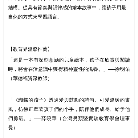
結構。從具有節奏與韻律感的繪本故事中，讓孩子用最
自然的方式來學習語言。
【教育界溫馨推薦】
「這是一本有深刻意涵的兒童繪本，孩子在欣賞與閱讀
時，將會在潛意識中獲得精神靈性的滋養。」
──
徐明佑
（華德福資深教師）
「《蝴蝶的孩子》透過愛與鼓勵的詩句、可愛溫暖的畫
風，彷彿正牽著孩子們的小手，陪伴他們成長、給予他
們勇氣。」
──
薛曉華（台灣另類暨實驗教育學會理事
長）