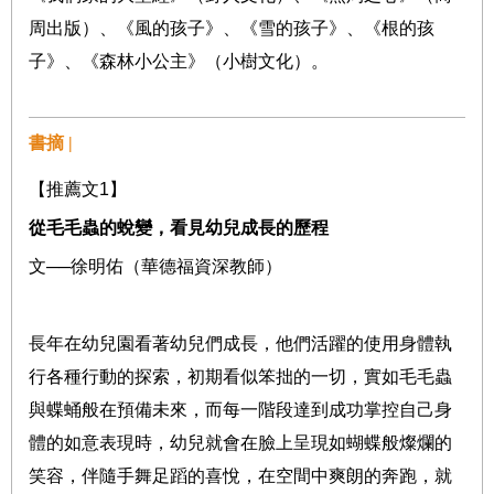
周出版）、《風的孩子》、《雪的孩子》、《根的孩
子》、《森林小公主》（小樹文化）。
書摘 |
【推薦文
1
】
從毛毛蟲的蛻變，看見幼兒成長的歷程
文
──
徐明佑（華德福資深教師）
長年在幼兒園看著幼兒們成長，他們活躍的使用身體執
行各種行動的探索，初期看似笨拙的一切，實如毛毛蟲
與蝶蛹般在預備未來，而每一階段達到成功掌控自己身
體的如意表現時，幼兒就會在臉上呈現如蝴蝶般燦爛的
笑容，伴隨手舞足蹈的喜悅，在空間中爽朗的奔跑，就