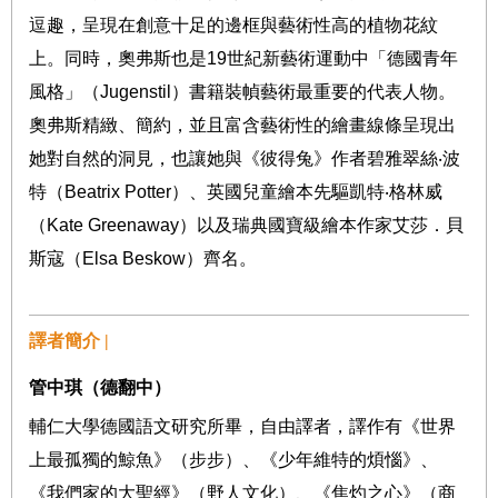
逗趣，呈現在創意十足的邊框與藝術性高的植物花紋
上。同時，奧弗斯也是
19
世紀新藝術運動中「德國青年
風格」（
Jugenstil
）書籍裝幀藝術最重要的代表人物。
奧弗斯精緻、簡約，並且富含藝術性的繪畫線條呈現出
她對自然的洞見，也讓她與《彼得兔》作者碧雅翠絲
‧
波
特（
Beatrix Potter
）、英國兒童繪本先驅凱特
‧
格林威
（
Kate Greenaway
）以及瑞典國寶級繪本作家艾莎．貝
斯寇（
Elsa Beskow
）齊名。
譯者簡介 |
管中琪（德翻中）
輔仁大學德國語文研究所畢，自由譯者，譯作有《世界
上最孤獨的鯨魚》（步步）、《少年維特的煩惱》、
《我們家的大聖經》（野人文化）、《焦灼之心》（商