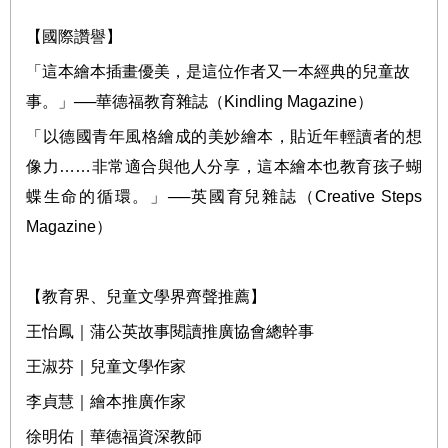
【國際讚譽】
「這本繪本插畫優美，是這位作者又一本經典的兒童故
事。」
──
華德福教育雜誌（
Kindling Magazine
）
「以德國青年風格繪成的美妙繪本，貼近年輕讀者的想
像力
……
非常適合與他人分享，這本繪本也教育孩子蝴
蝶生命的循環。」
──
英國育兒雜誌（
Creative Steps
Magazine
）
【教育界、兒童文學界齊聲推薦】
王怡鳳｜蒲公英故事閱讀推廣協會總幹事
王淑芬｜兒童文學作家
李貞慧｜繪本推廣作家
徐明佑｜華德福資深教師