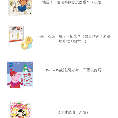
事物。花園大地的畫風除了視覺充滿美麗的色彩，字裡
地震了！這個時候該怎麼辦？（新版）
行間也有美妙的多感官體驗，如：空氣清新、花香芬芳
（嗅覺）、香甜葉汁（味覺）、歡聲歌唱（聽覺）、金
黃色的陽光少年、蔚藍天空、蝴蝶有白也有黃（視
覺）。
一顆小石頭，壞了一鍋米？（限量贈送「通緝
最親近孩子心靈的，莫過於整本繪本擬人化的語句鮮活
壞米粒！徽章」）
的描寫毛毛蟲的成長，就像看到另外一群身穿小袍子、
頭戴小帽子的朋友們，他們快樂遊戲也努力學習，跌倒
了會勇敢爬起來。孩子蛹兒一路的成長有許多大人的陪
Peppa Pig粉紅豬小妹：下雪真好玩
伴，如蠶蛾夫人、燈蛾夫人、蜻蜓阿姨，最後關鍵的成
長蛻變還有大哥哥「一身金黃色的陽光少年」體貼的幫
小寶寶裝上翅膀，讓小孩能展翅高飛。整本文句與畫面
呈現了成長的課題：大人的溫暖陪伴、小孩受到支持的
安全感、跌倒再爬起來的勇氣、成長蛻變後的喜悅
──
「當一隻蝴蝶最棒了！」在愛的成長中，故事最後呈
公主才藝班（新版）