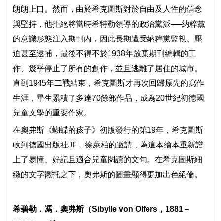
朗朗上口。然而，由於希克圖斯對於自由及人性的信念
與堅持，他拒絕將當時希特勒領導的政治黨派
──
納粹黨
的意識形態注入期刊內，因此長期遭受納粹黨監視、壓
迫甚至逮捕，最後不得不於
1938
年放棄期刊編輯的工
作、幾乎停止了所有的創作，並且逃離了居住的城市。
直到
1945
年二戰結束，希克圖斯才再次回歸原先的寫作
生涯，畢生累積了多達
70
餘部作品，成為
20
世紀初德國
兒童文學的重要作家。
在奧弗斯《蝴蝶的孩子》初版發行的第
19
年，希克圖斯
收到德國出版社
JF
．徐萊柏的邀請，為這本繪本重新譜
上了易懂、好記且適合兒童閱讀的文句。在希克圖斯細
緻的文字襯托之下，奧弗斯的圖畫顯得更加出色絕倫。
希碧勒．馮．奧弗斯（
Sibylle von Olfers
，
1881
－