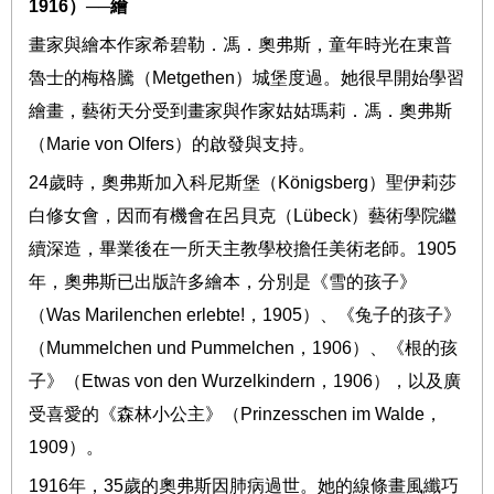
1916
）
──
繪
畫家與繪本作家希碧勒．馮．奧弗斯，童年時光在東普
魯士的梅格騰（
Metgethen
）城堡度過。她很早開始學習
繪畫，藝術天分受到畫家與作家姑姑瑪莉．馮．奧弗斯
（
Marie von Olfers
）的啟發與支持。
24
歲時，奧弗斯加入科尼斯堡（
Königsberg
）聖伊莉莎
白修女會，因而有機會在呂貝克（
Lübeck
）藝術學院繼
續深造，畢業後在一所天主教學校擔任美術老師。
1905
年，奧弗斯已出版許多繪本，分別是《雪的孩子》
（
Was Marilenchen erlebte!
，
1905
）、《兔子的孩子》
（
Mummelchen und Pummelchen
，
1906
）、《根的孩
子》（
Etwas von den Wurzelkindern
，
1906
），以及廣
受喜愛的《森林小公主》（
Prinzesschen im Walde
，
1909
）。
1916
年，
35
歲的奧弗斯因肺病過世。她的線條畫風纖巧