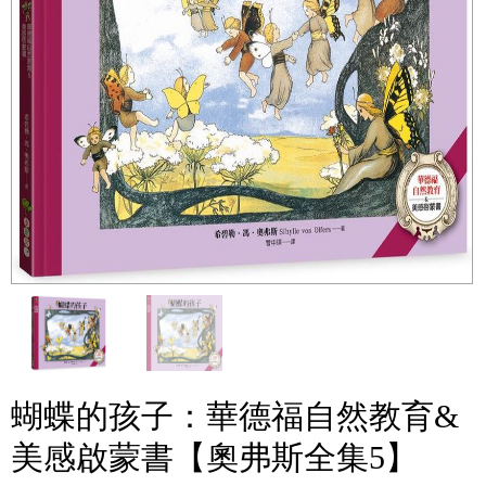
蝴蝶的孩子：華德福自然教育&
美感啟蒙書【奧弗斯全集5】