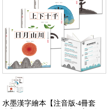
水墨漢字繪本【注音版‧4冊套