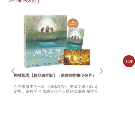
你可能感興趣 |
教學，但並不表示孩子需要認識這些構字原則。回到以孩子為主體的
學習方式，藉由圖像學習文字才是這套書籍的精髓。
建議家長可從「象形篇」開始，讓孩子先確認在書上看到什麼圖案？
是一顆紅「太陽」在一座「山」頂上，周圍還有河流環繞。接著引導
孩子看象形文字的「日」與「山」，讓孩子觀察並表達象形文字與圖
畫中的「太陽」和「山」有何相似之處，再進一步辨識象形文字與現
TOP
代文字的相似處及相異處。充分的討論後，可以利用黏土讓孩子仿做
李歐‧李奧尼
親子共讀引導
現代文字形狀，將黏土搓揉出各種長短線條，擺出「日」與「山」，
柳林風聲【精品繪本版】（隨書贈插畫明信片）
20世紀最具
或是將黏土拍平代替紙張，讓孩子用竹筷在黏土上仿寫文字，也可以
部經典，一
百年來最美的一本《柳林風聲》 英國文學大師 肯
子思考自己
尼思．葛拉罕 ✕ 國際安徒生大獎得獎畫家 羅伯英
在黏土上戳洞，排列出「日」與「山」。
潘 ✕ 翻譯名家 李靜宜 不容錯過的繪本經典，帶你
領略經典童話之美
運用這套書籍，陪伴孩子在圖案、象形文字與現代文字三者間反覆觀
察，利用各種遊戲性的方式，如揉黏土、玩剪貼和找字競賽的形式，
讓孩子持續經驗文字符號，日常裡也邀請孩子觀察生活中的文字，了
解文字使用的時機，在有意義的情境中學習文字，才能真正幫助孩子