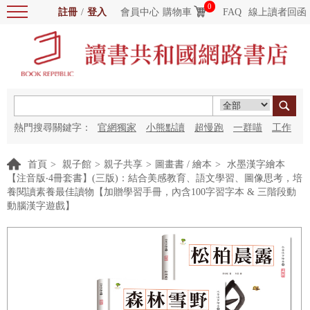
0
註冊
/
登入
會員中心
購物車
FAQ
線上讀者回函
熱門搜尋關鍵字：
官網獨家
小熊點讀
超慢跑
一群喵
工作
細胞
海洋圖書館
紅花
首頁
>
親子館
>
親子共享
>
圖畫書 / 繪本
>
水墨漢字繪本
【注音版‧4冊套書】(三版)：結合美感教育、語文學習、圖像思考，培
養閱讀素養最佳讀物【加贈學習手冊，內含100字習字本 & 三階段動
動腦漢字遊戲】