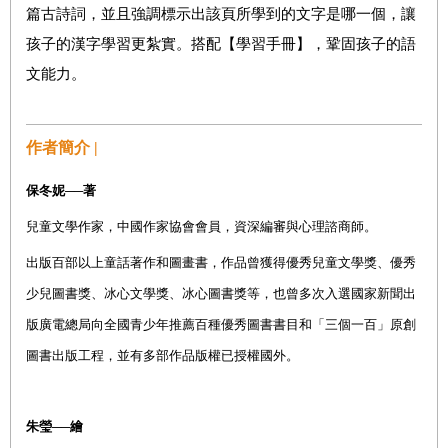
篇古詩詞，並且強調標示出該頁所學到的文字是哪一個，讓
孩子的漢字學習更紮實。搭配【學習手冊】，鞏固孩子的語
文能力。
作者簡介 |
保冬妮──著
兒童文學作家，中國作家協會會員，資深編審與心理諮商師。
出版百部以上童話著作和圖畫書，作品曾獲得優秀兒童文學獎、優秀
少兒圖書獎、冰心文學獎、冰心圖書獎等，也曾多次入選國家新聞出
版廣電總局向全國青少年推薦百種優秀圖書書目和「三個一百」原創
圖書出版工程，並有多部作品版權已授權國外。
朱瑩──繪