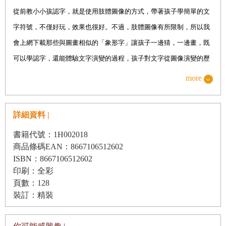
從前教小小孩認字，就是使用肢體圖像的方式，帶著孩子學簡單的文
字符號，不僅好玩，效果也很好。不過，肢體圖像有所限制，所以我
會上網下載那些與圖畫相似的「象形字」讓孩子一邊猜，一邊畫，既
可以學認字，還能體驗文字演變的過程，孩子對文字從圖像演變的歷
程都感到驚奇。
more
文字與圖像都是溝通訊息的符碼，相較於文字而言，圖像是更為具體
的符碼，對還不識字的孩子來說，圖像是他們認知世界的開始，圖像
詳細資料 |
所呈現的人事物通常能幫助孩子辨認訊息，例如：畫面裡有一個杯
書籍代號：1H002018
子，孩子自然知道這是指「杯子」。而圖像的功能不僅能傳遞訊息，
商品條碼EAN：8667106512602
它最吸引人的地方在於美感的體驗與遊戲的趣味，透過圖像學習愉悅
ISBN：8667106512602
而無負擔，同時讓孩子覺得好玩。
印刷：全彩
頁數：128
《水墨漢字繪本》一套四冊便是運用圖像學習的方式向孩子介紹文
裝訂：精裝
字。作者採用漢字構造的方法，以象形、指事、會意、形聲四種原則
將文字進行分類編纂，方便家長陪伴孩子學習時，進行系統性的歸類