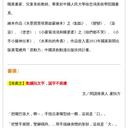
職業畫家、兒童美術教師。畢業於中國人民大學徐悲鴻美術學院國畫
系。
繪本作品《水墨寶寶視覺啟蒙繪本》之《點點》、《變變》、《染
染》、《塗塗》；《小蘿蔔澆澆和睡婆婆》之《咱們都不哭》、《小
手小腿伸出來》、《水果街的奇遇》。作品曾入選
2013
年國家新聞出
版廣電總局「原動力」中國原創動漫出版扶持計畫。
書摘 |
【推薦文】
動腦玩文字，認字不困擾
文／閱讀推廣人
盧怡方
「把嘴巴張大，啊～」手指沿著嘴型繞一圈，這就是「口」。
「把雙手展開，雙腳橫跨。」用手描繪身體的形狀，這就是「大」。