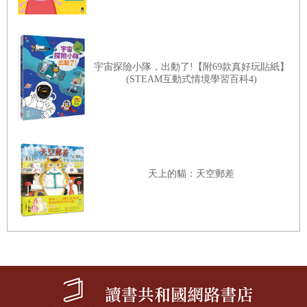
右腦圖像學習，加強孩子的認字能力
從圖形開始學習，對於剛開始學習漢字的孩子來說，是非常符合成長
歷程的方法。孩子七歲以前，學習的主要模式是從模仿與圖像開始，
宇宙探險小隊，出動了!【附69款真好玩貼紙】
然而，這並非代表七歲以後，孩子就可以摒棄圖像學習。從人類腦部
(STEAM互動式情境學習百科4)
學習方式來看，最先進入記憶庫的並非文字，而是圖像，也因此，在
學習任何知識的時候，如果能以圖像學習的方式開始，可以加強孩子
的記憶力，同時
，也可以讓孩子擁有比起單純文字記憶更加快樂的學
習方式。
天上的貓：天空郵差
傳統的學習方式是以注音開始教起，然而，在我們還沒有教孩子注音
之前、在牙牙學語之際，孩子就已經從我們的語調與環境，開始學習
語言與認字。因此，對孩子來說，學習語言最重要的是與生活結合，
而不是單純的背誦。
從造字原理學習，加深孩子語文理解能力