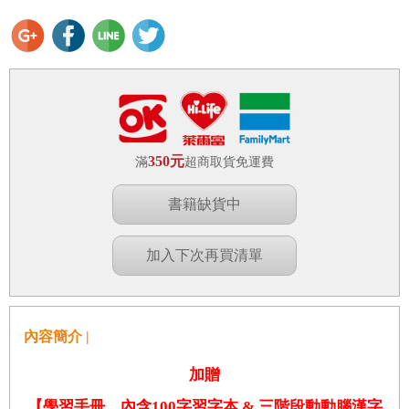
350元
滿
超商取貨免運費
書籍缺貨中
加入下次再買清單
內容簡介 |
加贈
【學習手冊，內含
100
字習字本
&
三階段動動腦漢字