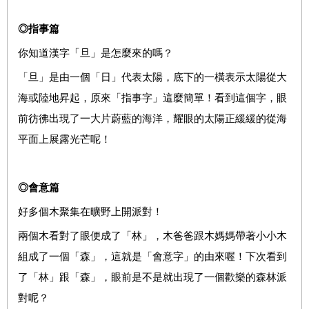
◎指事篇
你知道漢字「旦」是怎麼來的嗎？
「旦」是由一個「日」代表太陽，底下的一橫表示太陽從大
海或陸地昇起，原來「指事字」這麼簡單！看到這個字，眼
前彷彿出現了一大片蔚藍的海洋，耀眼的太陽正緩緩的從海
平面上展露光芒呢！
◎會意篇
好多個木聚集在曠野上開派對！
兩個木看對了眼便成了「林」，木爸爸跟木媽媽帶著小小木
組成了一個「森」，這就是「會意字」的由來喔！下次看到
了「林」跟「森」，眼前是不是就出現了一個歡樂的森林派
對呢？