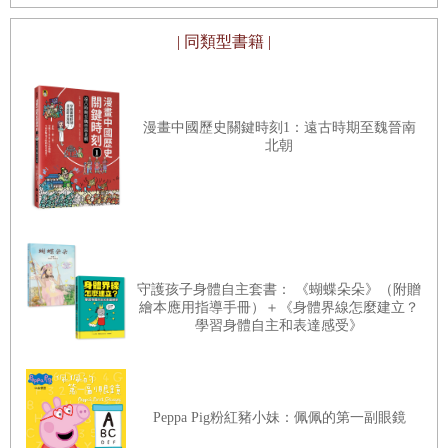
學會文字。
| 同類型書籍 |
除了藉由圖像學文字，書中也介紹每個字的故事，家長可以利用每篇
小故事幫助孩子理解並記憶每個字型結構概念，當孩子的邏輯推理能
力參與在認字活動中，學文字就不再只是無趣的記憶工作，而是促進
漫畫中國歷史關鍵時刻1：遠古時期至魏晉南
北朝
大腦活躍思考的任務挑戰。
【導讀
1
】
結合美感教育、語文學習、圖像思考，培養閱讀素養最佳
讀物
守護孩子身體自主套書： 《蝴蝶朵朵》（附贈
繪本應用指導手冊）＋《身體界線怎麼建立？
《水墨漢字繪本》運用了精美的全彩水墨畫，並且搭配古漢字形體、
學習身體自主和表達感受》
簡單的漢字小故事與文字演變解釋，並且加上古詩詞中如何運用這些
文字，讓孩子從圖像開始，學會認識漢字的結構。
Peppa Pig粉紅豬小妹：佩佩的第一副眼鏡