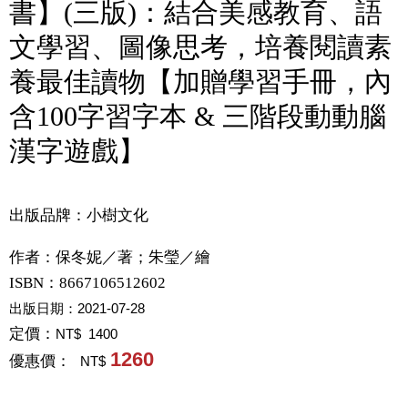
書】(三版)：結合美感教育、語
文學習、圖像思考，培養閱讀素
養最佳讀物【加贈學習手冊，內
含100字習字本 & 三階段動動腦
漢字遊戲】
出版品牌：小樹文化
作者：
保冬妮／著；朱瑩／繪
ISBN：8667106512602
出版日期：
2021-07-28
定價：
NT$ 1400
1260
優惠價：
NT$