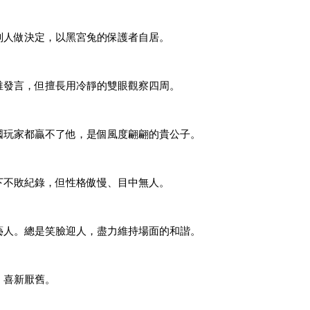
別人做決定，以黑宮兔的保護者自居。
稚發言，但擅長用冷靜的雙眼觀察四周。
國玩家都贏不了他，是個風度翩翩的貴公子。
下不敗紀錄，但性格傲慢、目中無人。
藝人。總是笑臉迎人，盡力維持場面的和諧。
、喜新厭舊。