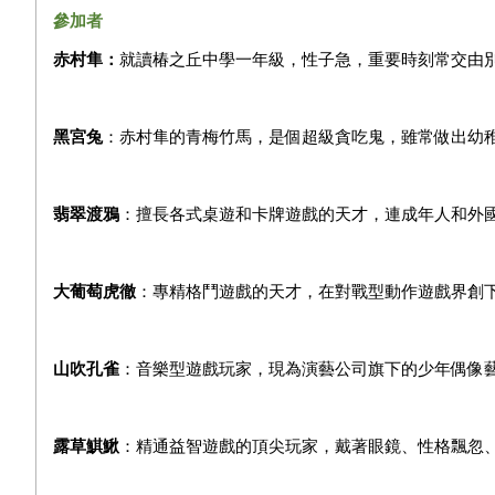
參加者
赤村隼：
就讀椿之丘中學一年級，性子急，重要時刻常交由
黑宮兔
：赤村隼的青梅竹馬，是個超級貪吃鬼，雖常做出幼
翡翠渡鴉
：擅長各式桌遊和卡牌遊戲的天才，連成年人和外
大葡萄虎徹
：專精格鬥遊戲的天才，在對戰型動作遊戲界創
山吹孔雀
：音樂型遊戲玩家，現為演藝公司旗下的少年偶像
露草鯕鰍
：精通益智遊戲的頂尖玩家，戴著眼鏡、性格飄忽