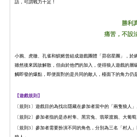
話，可謂戰力十足！
勝利
痛苦，不設
小鴉、虎徹、孔雀和鯕鰍曾組成遊戲團體「昴宿星團」，於
雖然後來因故解散，但由於他們的加入，使得狼人遊戲的層
觸即發的爆點，即便面對的是共同的敵人，檯面下的角力仍
【遊戲規則】
〔規則1〕遊戲目的為找出隱藏在參加者當中的「兩隻狼人」
〔規則2〕參加者指的是赤村隼、黑宮兔、翡翠渡鴉、大葡
〔規則3〕參加者需要扮演不同的角色，分別為三名「村人