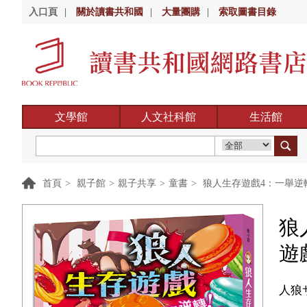
入口頁
|
關於讀書共和國
|
大量團購
|
索取圖書目錄
文學館
人文社科館
生活館
首頁
>
親子館
>
親子共享
>
童書
>
狼人生存遊戲4：一舉逆轉
狼
遊
人狼