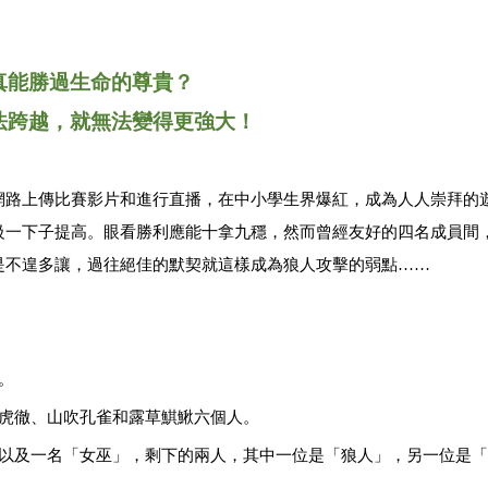
真能勝過生命的尊貴？
法跨越，就無法變得更強大！
網路上傳比賽影片和進行直播，在中小學生界爆紅，成為人人崇拜的
級一下子提高。眼看勝利應能十拿九穩，然而曾經友好的四名成員間
是不遑多讓，過往絕佳的默契就這樣成為狼人攻擊的弱點……
。
萄虎徹、山吹孔雀和露草鯕鰍六個人。
」以及一名「女巫」，剩下的兩人，其中一位是「狼人」，另一位是