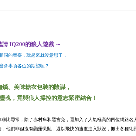
邀請
IQ200
的狼人遊戲
～
相同的舞臺，玩起來就沒意思了，
麼會辜負各位的期望呢？
枷鎖、美味糖衣包裝的陰謀，
靈魂，竟與狼人操控的意志緊密結合！
家非比尋常，
除了赤村隼和黑宮兔，還加入了人氣極高的四位網路名
請，他們非但沒有顯露慌亂，還以飛快的速度
進入狀況，搬出各種術