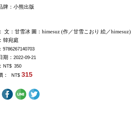
品牌：小熊出版
：
文：甘雪冰 圖：himesuz (作／甘雪こおり 絵／himesuz)
：
韓宛庭
：9786267140703
日期：
2022-09-21
：
NT$ 350
315
價：
NT$