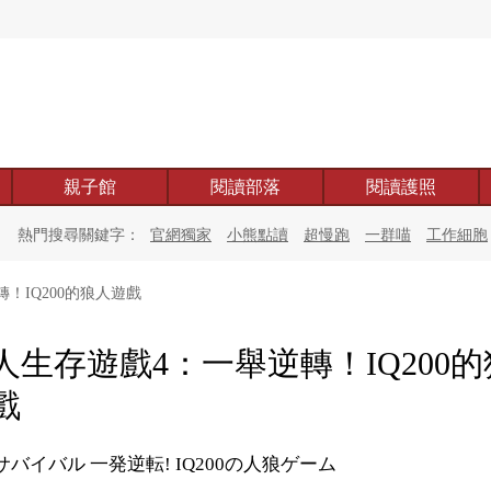
親子館
閱讀部落
閱讀護照
熱門搜尋關鍵字：
官網獨家
小熊點讀
超慢跑
一群喵
工作細胞
！IQ200的狼人遊戲
人生存遊戲4：一舉逆轉！IQ200
戲
サバイバル 一発逆転! IQ200の人狼ゲーム