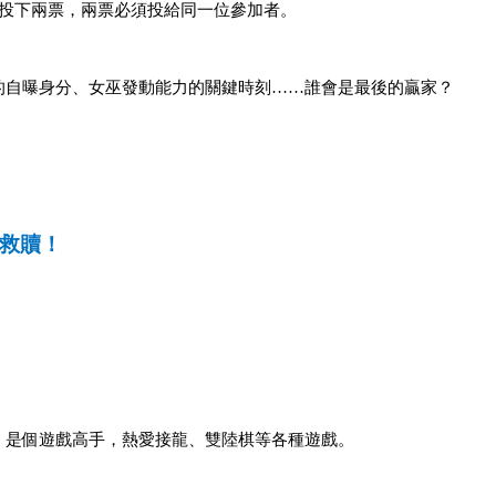
中投下兩票，兩票必須投給同一位參加者。
的自曝身分、女巫發動能力的關鍵時刻……
誰會是最後的贏家？
救贖！
。是個遊戲高手，熱愛接龍、雙陸棋等各種遊戲。