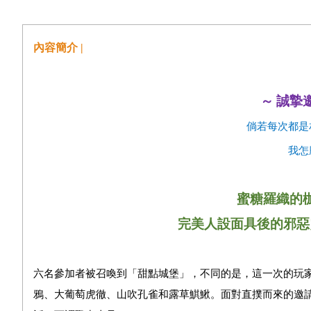
內容簡介 |
～
誠摯
倘若每次都是
我怎
蜜糖羅織的
完美人設面具後的邪惡
六名參加者被召喚到「甜點城堡」，不同的是，這一次的玩
鴉、大葡萄虎徹、山吹孔雀和露草鯕鰍。
面對直撲而來的邀