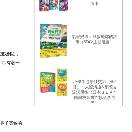
牌卡
氣候變遷：拯救地球的故
事（SDGs主題選書）
遊戲網紅，
，卻有著一
小學生必學社交力（全2
冊）：人際溝通&網際交
流活用術（日本ＳＬＡ全
國學校圖書館協議會選
書）
「鼻子靈敏的