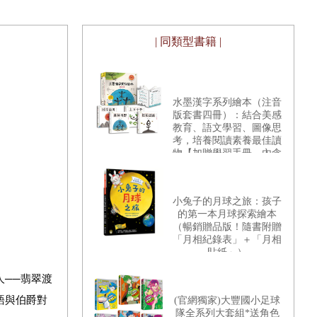
| 同類型書籍 |
水墨漢字系列繪本（注音
版套書四冊）：結合美感
教育、語文學習、圖像思
考，培養閱讀素養最佳讀
物【加贈學習手冊，內含
100字習字本 & 三階段動
動腦漢字遊戲】
小兔子的月球之旅：孩子
的第一本月球探索繪本
（暢銷贈品版！隨書附贈
「月相紀錄表」＋「月相
貼紙」）
人──翡翠渡
語與伯爵對
(官網獨家)大豐國小足球
隊全系列大套組*送角色