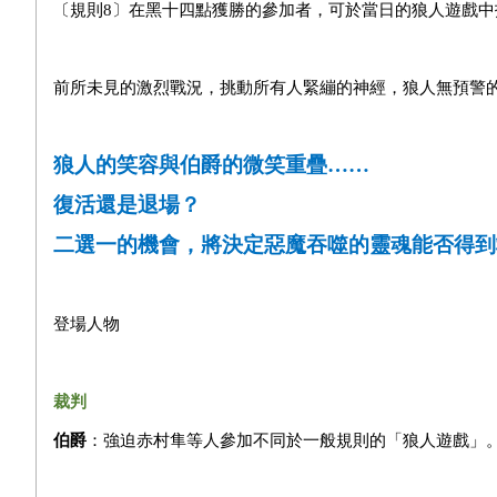
〔規則8〕在黑十四點獲勝的參加者，可於當日的狼人遊戲
前所未見的激烈戰況，挑動所有人緊繃的神經，狼人無預警
狼人的笑容與伯爵的微笑重疊……
復活還是退場？
二選一的機會，將決定惡魔吞噬的靈魂能否得到
登場人物
裁判
伯爵
：強迫赤村隼等人參加不同於一般規則的「狼人遊戲」