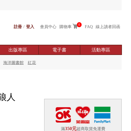
0
註冊
/
登入
會員中心
購物車
FAQ
線上讀者回函
出版專區
電子書
活動專區
海洋圖書館
紅花
的狼人
350元
滿
超商取貨免運費