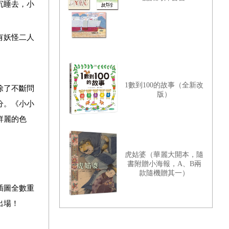
沉睡去，小
有妖怪二人
1數到100的故事（全新改
除了不斷問
版）
分。《小小
鮮麗的色
虎姑婆（華麗大開本，隨
書附贈小海報，A、B兩
款隨機贈其一）
插圖全數重
出場！