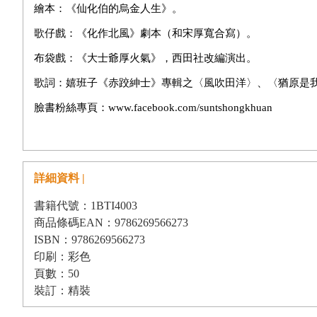
繪本：《仙化伯的烏金人生》。
歌仔戲：《化作北風》劇本（和宋厚寬合寫）。
布袋戲：《大士爺厚火氣》，西田社改編演出。
歌詞：嬉班子《赤跤紳士》專輯之〈風吹田洋〉、〈猶原是
臉書粉絲專頁：
www.facebook.com/suntshongkhuan
詳細資料 |
書籍代號：1BTI4003
商品條碼EAN：9786269566273
ISBN：9786269566273
印刷：彩色
頁數：50
裝訂：精裝