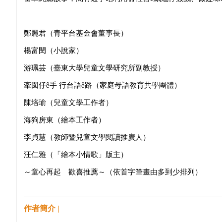
鄭麗君（
青平台基金會董事長
）
楊富閔（小說家）
游珮芸（臺東大學兒童文學研究所副教授）
牽囡仔ê手 行台語ê路（家庭母語教育共學團體）
陳培瑜（
兒童文學工作者
）
海狗房東
（繪本工作者）
李貞慧（
教師暨兒童文學閱讀推廣人
）
汪仁雅（「繪本小情歌」版主）
～童心再起 歡喜推薦～（依首字筆畫由多到少排列）
作者簡介 |