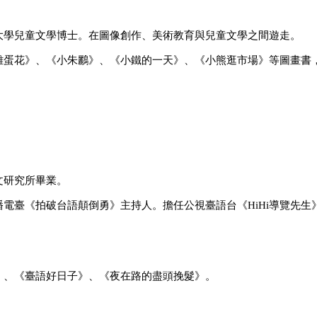
大學兒童文學博士。在圖像創作、美術教育與兒童文學之間遊走。
雞蛋花》、《小朱鸝》、《小鐵的一天》、《小熊逛市場》等圖畫書
文研究所畢業。
播電臺《拍破台語顛倒勇》主持人。擔任公視臺語台《
HiHi
導覽先生
。
）、《臺語好日子》、《夜在路的盡頭挽髮》。