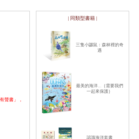
| 同類型書籍 |
三隻小鼴鼠：森林裡的奇
遇
最美的海洋...｛需要我們
一起來保護｝
有聲書」，
認識海洋套書