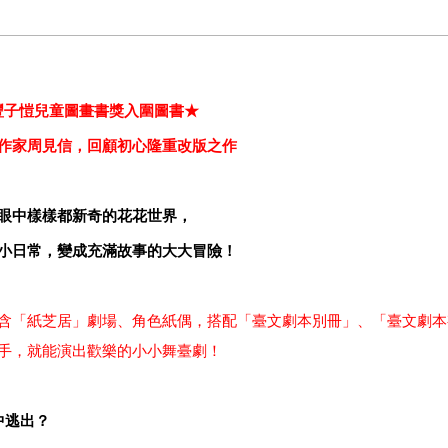
豐子愷兒童圖畫書獎入圍圖書★
作家周見信，回顧初心隆重改版之作
眼中樣樣都新奇的花花世界，
小日常，變成充滿故事的大大冒險！
含「紙芝居」劇場、角色紙偶，搭配「臺文劇本別冊」、「臺文劇本
手，就能演出歡樂的小小舞臺劇！
中逃出？