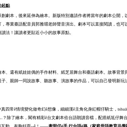
的起點
原創劇本，後來延伸為繪本。新版特別邀請作者將當年的劇本公開，
訂，專業臺語配音員郭雅瑂老師聲音演出。劇本可以直接閱讀，也可
種讀法！讓讀者更貼近小小的故事原點。
繪本、還有紙娃娃偶的手作材料、紙芝居舞台和臺語劇本。故事背景
親子、親師一同說故事、聽故事、演故事的作品，可以自己發明新玩
中真四常
ê
情境變化做奇幻
ê
想像，細細漢
ê
主角化身紅帽仔騎士，
tshuā
…？除了繪本，閣有精彩
ê
台文劇本佮台語朗讀音檔，配搭紙尪仔舞
ê
互動，有夠好耍
--ê
！——
牽囡仔ê手 行台語ê路（家庭母語教育共學