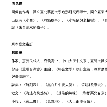
周見信
圖像創作者，國立臺北藝術大學造形研究所碩士、國立臺東
出版有《小白》、《尋貓啟事》、《小松鼠與老榕樹》、《
說《來自清水的孩子》。
劇本臺文審訂
鄭順聰
作家。嘉義民雄人，嘉義高中，中山大學中文系，臺師大國
曾任《重現台灣史》主編，《聯合文學》執行主編，教育廣
與臺語顧問。
詩集：《時刻表》，《黑白片中要大笑》，《我就欲來去》
散文：《海邊有夠熱情》、《基隆的氣味》（和鄭栗兒合寫
小說：《家工廠》、《晃遊地》、《大士爺厚火氣》。