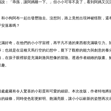
媽說：
「
乖孫，讓阿媽睡一下。
」但小小可等不及了，看到阿媽又沉
，和小狗阿布一起出發歷險去。沒想到，路上竟然出現神祕怪獸，還
平安落幕嗎？
充滿好奇，在他們的小小宇宙裡，再平凡不過的東西都充滿吸引力。
事；也就是在這種天馬行空的幻想中，奠下了觀察的能力與創意的養
路，在孩子眼裡卻是充滿刺激與想像的冒險。透過作者細緻的版畫、
童趣。
書處處藏有令人驚喜的小彩蛋和可愛的細節。本次改版，作者特地將
力的線條，同時使色彩更鮮明、飽滿亮眼，讓小小以嶄新的姿態再次