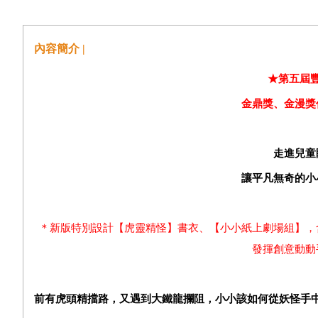
內容簡介 |
★第五屆
金鼎獎、金漫獎
走進兒童
讓平凡無奇的小
＊新版特別設計【虎靈精怪】書衣、【小小紙上劇場組】，
發揮創意動動
前有虎頭精擋路，又遇到大鐵龍攔阻，小小該如何從妖怪手