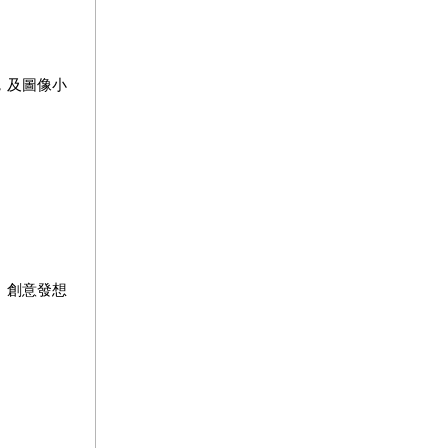
，及圖像小
》創意發想