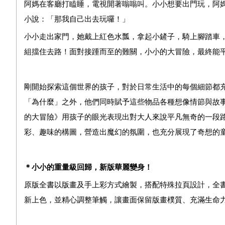
阿媽在客廳打瞌睡，電視開著嗡嗡叫。小小想要出門玩，阿
小說：「那我自己出去玩囉！」
小小走出家門，她戴上紅色水瓢，拿起小鏟子，騎上腳踏車
組擋住去路！面對接踵而至的難關，小小的大冒險，最終能
剛開始探索這個世界的孩子，對於日常生活中的每個細節都
「為什麼」之外，他們同時賦予這些物品各種想像情節與故
的大冒險》用孩子的眼光表現出對大人來說平凡無奇的一段
彩、趣味的構圖，營造出魔幻的氛圍，也充分展現了奇想的
＊小小的重量級回歸，新版華麗變身！
原版全書以版畫及手上彩方式繪製，搭配特殊拉頁設計，全
新上色，並精心調整筆觸，讓畫面保留版畫樸質、充滿生命