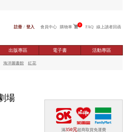
0
註冊
/
登入
會員中心
購物車
FAQ
線上讀者回函
出版專區
電子書
活動專區
海洋圖書館
紅花
劇場
）
350元
滿
超商取貨免運費