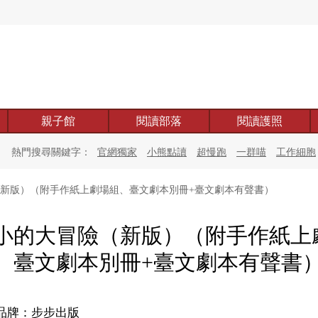
親子館
閱讀部落
閱讀護照
熱門搜尋關鍵字：
官網獨家
小熊點讀
超慢跑
一群喵
工作細胞
新版）（附手作紙上劇場組、臺文劇本別冊+臺文劇本有聲書）
小的大冒險（新版）（附手作紙上
、臺文劇本別冊+臺文劇本有聲書
品牌：步步出版