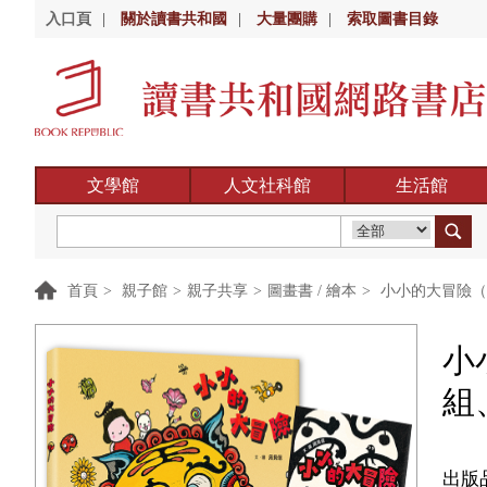
入口頁
|
關於讀書共和國
|
大量團購
|
索取圖書目錄
文學館
人文社科館
生活館
首頁
>
親子館
>
親子共享
>
圖畫書 / 繪本
>
小小的大冒險（
小
組
出版