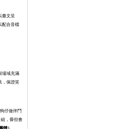
以臺文呈
以配合音檔
與場域充滿
法，保證笑
狗仔做伴鬥
台組，毋但會
團體）