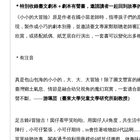
＊特別收錄臺文劇本＋劇本有聲書，邀請讀者一起回到故事
《小小的大冒險》原是作者在國小當老師時，指導孩子們的
現，製作成小巧的劇本別冊，並邀請臺文專家鄭順聰老師審
欣賞，或搭配紙偶、紙芝居自行演出，一套書可以變化出多
＊有注音
真是包山包海的小小的，大、大、大冒險！除了圖文豐富的
臺灣鄉土氣息、情節是融合幼兒視角的魔幻寫實，一套適合
聲不斷。——
游珮芸（臺東大學兒童文學研究所副教授）
足古錐
ê
冒險古！囡仔看甲笑咍咍。用囡仔人
ê
角度，共生活
陣行，小可仔緊張，小可仔期待，
in
會拄著啥物款
ê
代誌咧…
當單純聽故事，閣有通予咱利用冊裡佮
ê
紙尪仔搬戲、做趣味