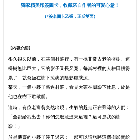
獨家精美印簽圖卡，收藏來自作者的可愛心意！
（*簽名圖卡乙張，正反雙面）
【內容介紹】
很久很久以前，在某個村莊裡，有一棵非常古老的櫸樹。這
棵樹無比巨大，它的影子又長又寬，每當村裡的人耕田耕得
累了，就會坐在樹下涼爽的陰影處乘涼。
某天，一個小夥子路過村莊，看見大家在樹影下休息，於是
他也在樹下歇歇腿。
這時，有位老富翁突然出現，生氣的趕走正在乘涼的人們：
「全都給我出去！你們怎麼敢進來這裡？這可是我的樹
影！」
於是機靈的小夥子湊了過來：「那可以請您將這個樹影賣給