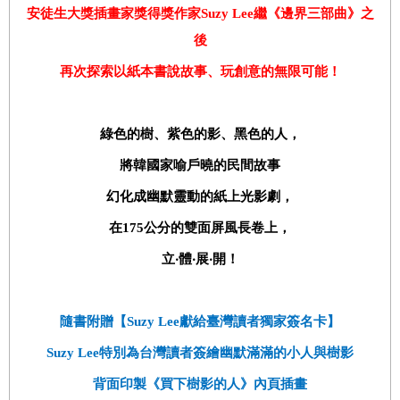
安徒生大獎插畫家獎得獎作家Suzy Lee繼《邊界三部曲》之
後
再次探索以紙本書說故事、玩創意的無限可能！
綠色的樹、紫色的影、黑色的人，
將韓國家喻戶曉的民間故事
幻化成幽默靈動的紙上光影劇，
在175公分的雙面屏風長卷上，
立‧體‧展‧開！
隨書附贈【Suzy Lee獻給臺灣讀者獨家簽名卡】
Suzy Lee
特別為台灣讀者簽繪幽默滿滿的小人與樹影
背面印製《買下樹影的人》內頁插畫