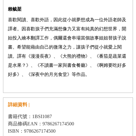
賴毓棻
喜歡閱讀、喜歡外語，因此從小就夢想成為一位外語老師及
譯者。因喜歡孩子們充滿想像力又富有純真的幻想世界，開
始投入繪本翻譯工作，偶爾還會串場當個故事姐姐替孩子說
書。希望能藉由自己的微薄之力，讓孩子們從小就愛上閱
讀。譯有《漫漫長夜》、《大熊的禮物》、《番茄是蔬菜還
是水果？》、《不讀書一家與書食餐廳》、《啊姆要吃好多
好多》、《深夜中的月光食堂》等作品。
詳細資料 |
書籍代號：1BSI1087
商品條碼EAN：9786267174500
ISBN：9786267174500