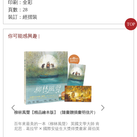
印刷：全彩
頁數：28
裝訂：經摺裝
TOP
你可能感興趣 |
李歐‧李奧尼
親子共讀引導
柳林風聲【精品繪本版】（隨書贈插畫明信片）
20世紀最具
部經典，一
百年來最美的一本《柳林風聲》 英國文學大師 肯
子思考自己
尼思．葛拉罕 ✕ 國際安徒生大獎得獎畫家 羅伯英
潘 ✕ 翻譯名家 李靜宜 不容錯過的繪本經典，帶你