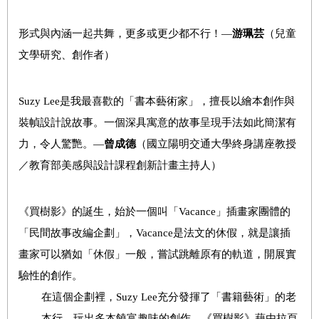
形式與內涵一起共舞，更多或更少都不行！—
游珮芸
（兒童
文學研究、創作者）
Suzy Lee
是我最喜歡的「書本藝術家」，擅長以繪本創作與
裝幀設計說故事。一個深具寓意的故事呈現手法如此簡潔有
力，令人驚艷。—
曾成德
（國立陽明交通大學終身講座教授
／教育部美感與設計課程創新計畫主持人）
《買樹影》的誕生，始於一個叫「
Vacance
」插畫家團體的
「民間故事改編企劃」，
Vacance
是法文的休假，就是讓插
畫家可以猶如「休假」一般，嘗試跳離原有的軌道，開展實
驗性的創作。
在這個企劃裡，
Suzy Lee
充分發揮了「書籍藝術」的老
本行，玩出多本饒富趣味的創作。《買樹影》藉由拉頁