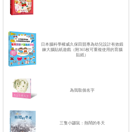
日本腦科學權威久保田競專為幼兒設計有效鍛
鍊大腦貼紙遊戲（附365枚可重複使用的育腦
貼紙）
為我取個名字
三隻小鼴鼠：熱鬧的冬天