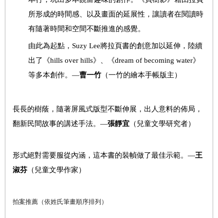
所形成的時間感、以及畫面的延展性，讓讀者在閱讀時
有隨著時間和空間不斷推進的感覺。
由此為起點，
Suzy Lee
將拉頁書的創意加以延伸，陸續
出了《
hills over hills
》、《
dream of becoming water
》
等多本創作。
—
曹一竹
（一竹的繪本手帳版主）
長長的樹蔭，隨著屏風式版型不斷伸展，出人意料的佈局，
翻新民間故事的講述手法。—
張靜宜
（兒童文學研究者）
形式絕對需要服從內涵，這本書的裝幀做了最佳示範。—
王
淑芬
（兒童文學作家）
拍案推薦（依姓氏筆畫順序排列）