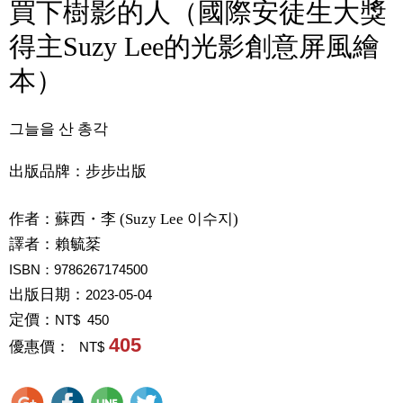
買下樹影的人（國際安徒生大獎
得主Suzy Lee的光影創意屏風繪
本）
그늘을 산 총각
出版品牌：步步出版
作者：
蘇西・李 (Suzy Lee 이수지)
譯者：
賴毓棻
ISBN：9786267174500
出版日期：
2023-05-04
定價：
NT$ 450
405
優惠價：
NT$