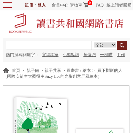
0
註冊
/
登入
會員中心
購物車
FAQ
線上讀者回函
熱門搜尋關鍵字：
官網獨家
小熊點讀
超慢跑
一群喵
工作
細胞
海洋圖書館
紅花
首頁
>
親子館
>
親子共享
>
圖畫書 / 繪本
>
買下樹影的人
（國際安徒生大獎得主Suzy Lee的光影創意屏風繪本）