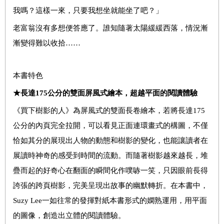
我嗎？這樣一來，只要我想坐就能坐了吧？」
老富翁沒有多想便答應了。誰知隨著太陽緩緩西落，情況漸
漸變得難以收拾……
本書特色
★長達175公分的雙面屏風式繪本，超越平面的閱讀體驗
《買下樹影的人》為屏風式的雙面長卷繪本，若將長達
175
公分的內頁完全拉開，可以看見正面連環畫式的構圖，不僅
恰如其分的展現出人物的動態和樹影的變化，也能讓讀者在
展讀時神奇的感受到時間的流動。而隨著樹影越來越長，堆
疊而起的好奇心在翻面的瞬間化作噗哧一笑，只因眼前長得
誇張的跨頁樹影，完美呈現出故事的幽默轉折。在本書中，
Suzy Lee
一如往常的發揮對紙本書形式的嫻熟運用，用平面
的圖像，創造出立體的閱讀體驗。