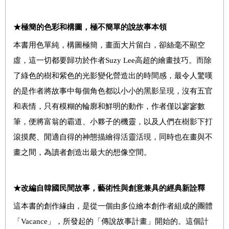
★極簡的色彩和構圖，極不簡單的說故事本領
本書用色單純，構圖極簡，畫面大片留白，卻絲毫不顯空
虛，這一切都要歸功於作者
Suzy Lee
高超的繪畫技巧。而除
了綠色的樹和紫色的光影變化營造出的時間感，最令人驚嘆
的是作者將故事中每個角色都以小小的黑影呈現，沒有五官
和表情，只有模糊的輪廓和鮮明的動作，作者僅以寥寥數
筆，便將富翁的霸道、小夥子的機靈，以及人們在樹影下打
滾摸爬、閒適自得的神態描繪得活靈活現，同時也在畫與不
畫之間，為讀者創造出最大的想像空間。
★改編自韓國民間故事，藝術性與創意兼具的經典新詮釋
這本書的創作緣由，是從一個由多位繪本創作者組成的團體
「
Vacance
」，所發起的「傳說故事計畫」開始的。這個計