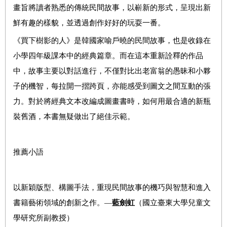
畫旨將讀者熟悉的傳統民間故事，以嶄新的形式，呈現出新
鮮有趣的樣貌，並透過創作好好的玩耍一番。
《買下樹影的人》是韓國家喻戶曉的民間故事，也是收錄在
小學四年級課本中的經典篇章。而在這本重新詮釋的作品
中，故事主要以對話進行，不僅對比出老富翁的愚昧和小夥
子的機智，每拉開一摺跨頁，亦能感受到圖文之間互動的張
力。對於將經典文本改編成圖畫書時，如何用最合適的新瓶
裝舊酒，本書無疑做出了絕佳示範。
推薦小語
以新穎版型、構圖手法，重現民間故事的機巧與智慧和進入
書籍藝術領域的創新之作。—
藍劍虹
（國立臺東大學兒童文
學研究所副教授）