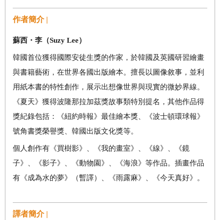
作者簡介 |
蘇西・李（
Suzy Lee
）
韓國首位獲得國際安徒生獎的作家，於韓國及英國研習繪畫
與書籍藝術，在世界各國出版繪本。擅長以圖像敘事，並利
用紙本書的特性創作，展示出想像世界與現實的微妙界線。
《夏天》獲得波隆那拉加茲獎故事類特別提名，其他作品得
獎紀錄包括：《紐約時報》最佳繪本獎、《波士頓環球報》
號角書獎榮譽獎、韓國出版文化獎等。
個人創作有《買樹影》、《我的畫室》、《線》、《鏡
子》、《影子》、《動物園》、《海浪》等作品。插畫作品
有《成為水的夢》（暫譯）、《雨露麻》、《今天真好》。
譯者簡介 |