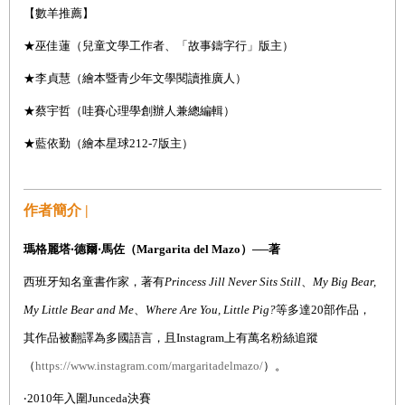
【數羊推薦】
★巫佳蓮（兒童文學工作者、「故事鑄字行」版主）
★李貞慧（繪本暨青少年文學閱讀推廣人）
★蔡宇哲（哇賽心理學創辦人兼總編輯）
★藍依勤（繪本星球
212-7
版主）
作者簡介 |
瑪格麗塔‧德爾‧馬佐（
Margarita del Mazo
）──著
西班牙知名童書作家，著有
Princess Jill Never Sits Still
、
My Big Bear,
My Little Bear and Me
、
Where Are You, Little Pig?
等多達
20
部作品，
其作品被翻譯為多國語言，且
Instagram
上有萬名粉絲追蹤
（
https://www.instagram.com/margaritadelmazo/
）。
‧
2010
年入圍
Junceda
決賽