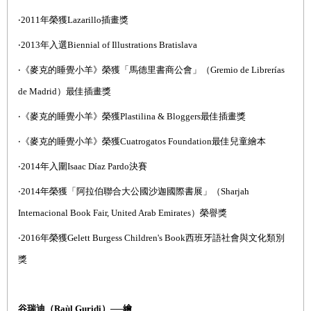
‧
2011
年榮獲
Lazarillo
插畫獎
‧
2013
年入選
Biennial of Illustrations Bratislava
‧《麥克的睡覺小羊》榮獲「馬德里書商公會」（
Gremio de Librer
í
as
de Madrid
）最佳插畫獎
‧《麥克的睡覺小羊》榮獲
Plastilina & Bloggers
最佳插畫獎
‧《麥克的睡覺小羊》榮獲
Cuatrogatos Foundation
最佳兒童繪本
‧
2014
年入圍
Isaac Díaz Pardo
決賽
‧
2014
年榮獲「阿拉伯聯合大公國沙迦國際書展」（
Sharjah
Internacional Book Fair, United Arab Emirates
）榮譽獎
‧
2016
年榮獲
Gelett Burgess Children's Book
西班牙語社會與文化類別
獎
谷瑞迪（
Raùl Guridi
）──繪