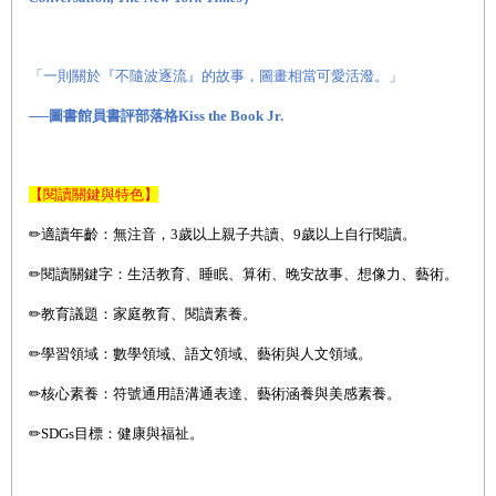
「一則關於『不隨波逐流』的故事，圖畫相當可愛活潑。」
──圖書館員書評部落格Kiss the Book Jr.
【閱讀關鍵與特色】
✏
適讀年齡：無注音，
3
歲以上親子共讀、
9
歲以上自行閱讀。
✏
閱讀關鍵字：生活教育、睡眠、算術、晚安故事、想像力、藝術。
✏
教育議題：家庭教育、閱讀素養。
✏
學習領域：數學領域、語文領域、藝術與人文領域。
✏
核心素養：符號通用語溝通表達、藝術涵養與美感素養。
✏SDGs
目標：健康與福祉。