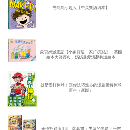
光屁屁小超人【中英雙語繪本】
象寶媽減肥記【小象寶這一家(5)完結】：英國
繪本大師經典．媽媽最愛溫馨共讀繪本
就是愛打棒球！讓你技巧進步的漫畫圖解棒球
百科（新版）
妖怪托顧所II①、②套書：失落的黑影／千吉