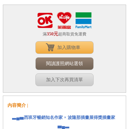
350元
滿
超商取貨免運費
加入購物車
閱讀護照網站選領
加入下次再買清單
內容簡介 |
▃▄▅西班牙暢銷知名作家 × 波隆那插畫展得獎插畫家
▅▄▃