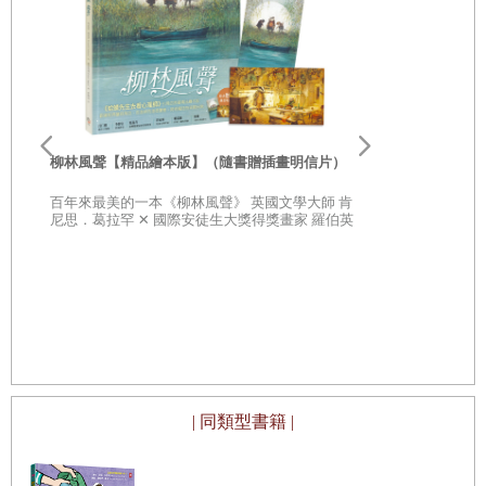
李歐‧李奧尼
親子共讀引導
柳林風聲【精品繪本版】（隨書贈插畫明信片）
20世紀最具
部經典，一
百年來最美的一本《柳林風聲》 英國文學大師 肯
子思考自己
尼思．葛拉罕 ✕ 國際安徒生大獎得獎畫家 羅伯英
潘 ✕ 翻譯名家 李靜宜 不容錯過的繪本經典，帶你
領略經典童話之美
| 同類型書籍 |