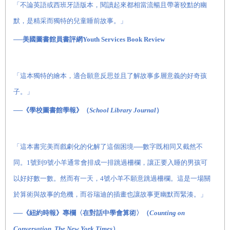
「不論英語或西班牙語版本，閱讀起來都相當流暢且帶著狡黠的幽
默，是精采而獨特的兒童睡前故事。」
──美國圖書館員書評網Youth Services Book Review
「這本獨特的繪本，適合願意反思並且了解故事多層意義的好奇孩
子。」
──《學校圖書館學報》（
School Library Journal
）
「這本書完美而戲劇化的化解了這個困境──數字既相同又截然不
同。1號到9號小羊通常會排成一排跳過柵欄，讓正要入睡的男孩可
以好好數一數。然而有一天，4號小羊不願意跳過柵欄。這是一場關
於算術與故事的危機，而谷瑞迪的插畫也讓故事更幽默而緊湊。」
──《紐約時報》專欄〈在對話中學會算術〉（
Counting on
Conversation, The New York Times
）