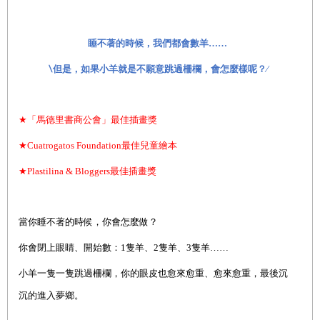
睡不著的時候，我們都會數羊……
∖但是，如果小羊就是不願意跳過柵欄，會怎麼樣呢？∕
★
「馬德里書商公會」最佳插畫獎
★
Cuatrogatos Foundation
最佳兒童繪本
★
Plastilina & Bloggers
最佳插畫獎
當你睡不著的時候，你會怎麼做？
你會閉上眼睛、開始數：1隻羊、2隻羊、3隻羊……
小羊一隻一隻跳過柵欄，你的眼皮也愈來愈重、愈來愈重，最後沉
沉的進入夢鄉。