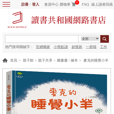
0
註冊
/
登入
會員中心
購物車
FAQ
線上讀者回函
熱門搜尋關鍵字：
官網獨家
小熊點讀
超慢跑
一群喵
工作
細胞
海洋圖書館
紅花
首頁
>
親子館
>
親子共享
>
圖畫書 / 繪本
>
麥克的睡覺小羊