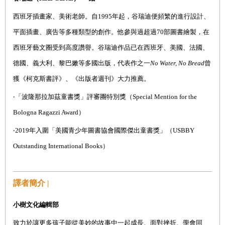
西班牙插畫家、美術老師。自
1995
年起，谷瑞迪便頻繁的進行設計、
平面插畫、廣告等多種類型的創作。他參與過超過
70
部圖書繪製，在
西班牙藝文圈受到高度讚譽。谷瑞迪作品已在西班牙、美國、法國、
德國、義大利、黎巴嫩等多國出版，代表作之一
No Water, No Bread
曾
獲《柯克斯書評》、《出版者週刊》大力推薦。
‧「波隆那拉加茲童書獎」評審團特別獎（
Special Mention for the
Bologna Ragazzi Award
）
‧
2019
年入圍「美國青少年圖書協會國際傑出童書獎」（
USBBY
Outstanding International Books
）
譯者簡介 |
小樹文化編輯部
致力於讓更多孩子能從美妙的故事中一起成長、面對挫折、學會同