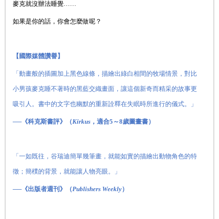
麥克就沒辦法睡覺……
如果是你的話，你會怎麼做呢？
【國際媒體讚譽】
「動畫般的插圖加上黑色線條，描繪出綠白相間的牧場情景，對比
小男孩麥克睡不著時的黑藍交織畫面，讓這個新奇而精采的故事更
吸引人。書中的文字也幽默的重新詮釋在失眠時所進行的儀式。」
──《科克斯書評》（
Kirkus
，適合5～8歲圖畫書）
「一如既往，谷瑞迪簡單幾筆畫，就能如實的描繪出動物角色的特
徵；簡樸的背景，就能讓人物亮眼。」
──《出版者週刊》（
Publishers Weekly
）