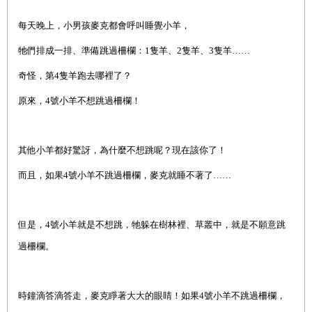
每天晚上，小男孩麥克都會呼叫睡覺小羊，
牠們排成一排、準備跳過柵欄：1隻羊、2隻羊、3隻羊……
奇怪，第4隻羊跑去哪裡了？
原來，4號小羊不想跳過柵欄！
其他小羊都好驚訝，為什麼不想跳呢？現在該你了！
而且，如果4號小羊不跳過柵欄，麥克就睡不著了……
但是，4號小羊就是不想跳，牠躲在樹林裡、草叢中，就是不願意跳
過柵欄。
時鐘滴答滴答走，麥克睜著大大的眼睛！如果4號小羊不跳過柵欄，