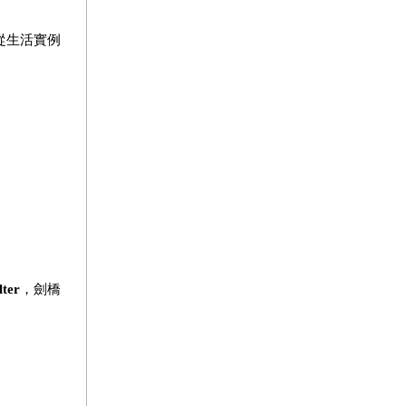
從生活實例
lter
，劍橋