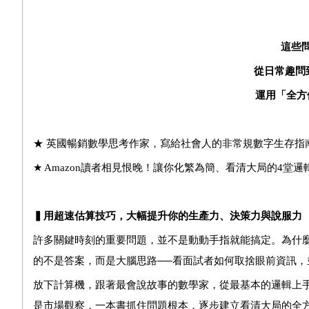
這些
從日常趣問
運用「全方
★
英國暢銷數學思考
作家，寫給社會人的非常規數字生存指
★
Amazon
讀者相見恨晚！讓你化繁為簡、看清大局的4堂邏
▍用超速估算技巧，大幅提升你的生產力、決策力與說服力
許多關鍵時刻的重要問題，並不是動動手指就能搞定。為什
的不是答案，而是大腦思路──看面試者如何取捨眼前資訊，
放下計算機，跟著最會說故事的數學家，從最基本的邏輯上
是市場觀察，一本書抓住問題根本，逐步建立看清大局的全