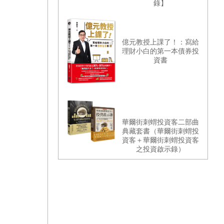
錄】
億元教授上課了！：寫給
理財小白的第一本債券投
資書
華爾街刺蝟投資客二部曲
典藏套書（華爾街刺蝟投
資客＋華爾街刺蝟投資客
之投資啟示錄）