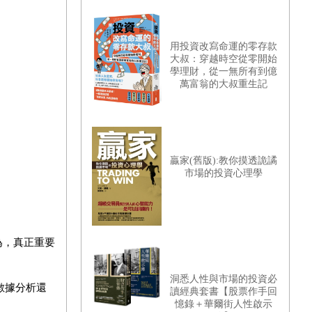
用投資改寫命運的零存款
大叔：穿越時空從零開始
學理財，從一無所有到億
萬富翁的大叔重生記
贏家(舊版):教你摸透詭譎
市場的投資心理學
為，真正重要
洞悉人性與市場的投資必
數據分析還
讀經典套書【股票作手回
憶錄＋華爾街人性啟示