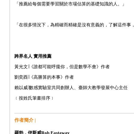
「推薦給每個需要學習關於市場估算的基礎知識的人。」
「在很多情況下，為精確而精確是沒有意義的，了解這件事
跨界名人
實用推薦
黃光文∣《誰都可能呼攏你，但是數學不會》作者
劉奕酉∣《高勝算的本事》作者
賴以威∣數感實驗室共同創辦人、臺師大教學發展中心主任
﹝按姓氏筆畫排序﹞
作者簡介 |
羅勃．伊斯威Rob Eastaway