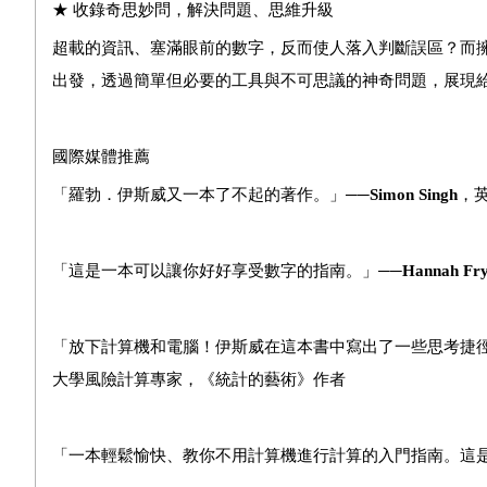
★ 收錄奇思妙問，解決問題、思維升級
超載的資訊、塞滿眼前的數字，反而使人落入判斷誤區？而
出發，透過簡單但必要的工具與不可思議的神奇問題，展現
國際媒體推薦
「羅勃．伊斯威又一本了不起的著作。」──
Simon Singh
，
「這是一本可以讓你好好享受數字的指南。」──
Hannah Fr
「放下計算機和電腦！伊斯威在這本書中寫出了一些思考捷
大學風險計算專家，《統計的藝術》作者
「一本輕鬆愉快、教你不用計算機進行計算的入門指南。這是