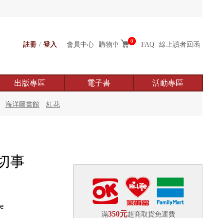
0
註冊
/
登入
會員中心
購物車
FAQ
線上讀者回函
出版專區
電子書
活動專區
海洋圖書館
紅花
切事
te
350元
滿
超商取貨免運費