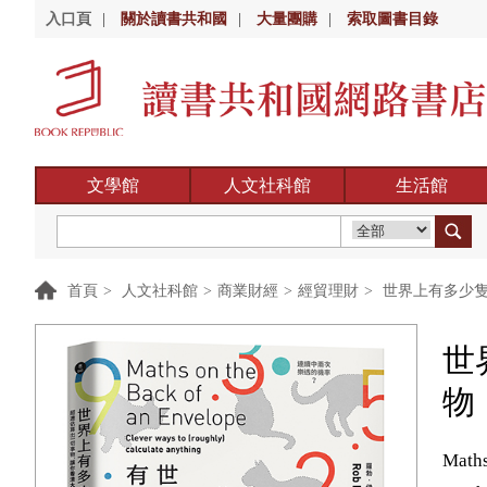
入口頁
|
關於讀書共和國
|
大量團購
|
索取圖書目錄
文學館
人文社科館
生活館
首頁
>
人文社科館
>
商業財經
>
經貿理財
>
世界上有多少隻
世
物
Maths