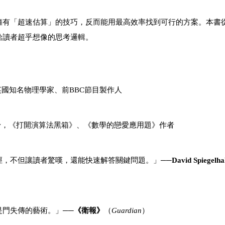
擁有「超速估算」的技巧，反而能用最高效率找到可行的方案。本書
給讀者超乎想像的思考邏輯。
英國知名物理學家、前BBC節目製作人
y
，《打開演算法黑箱》、《數學的戀愛應用題》作者
徑，不但讓讀者驚嘆，還能快速解答關鍵問題。」──
David Spiegelha
門失傳的藝術。」──
《衛報》
（
Guardian
）