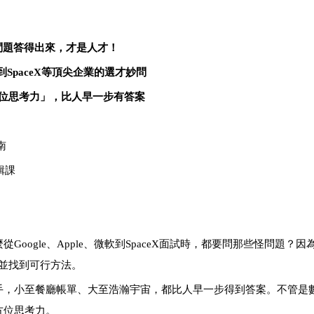
問題答得出來，才是人才！
到
SpaceX
等頂尖企業的選才妙問
位思考力」，比人早一步有答案
南
輯課
麼從
Google
、
Apple
、微軟到
SpaceX
面試時，都要問那些
怪問題
？因
並找到可行方法。
手，小至餐廳帳單、大至浩瀚宇宙，都比人早一步得到答案。不管是
方位思考力。