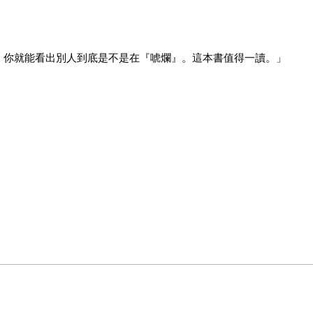
，你就能看出別人到底是不是在『唬爛』。這本書值得一讀。」