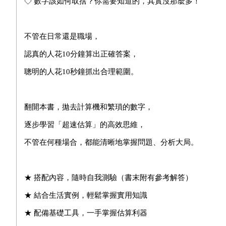
◇ 數字該如何取捨？你需要知道的，其實沒那麼多！
不管在日常還是職場，
認真的人花10分鐘算出正確答案，
聰明的人花10秒鐘抓出合理範圍。
翻開本書，拋去計算機和繁瑣的數字，
逐步學習「超速估算」的高效思維，
不管在何種場合，
都能清晰地掌握問題、分析大局。
★ 搭配內容，隨時自我測驗（書末附有參考解答）
★ 結合生活實例，輕鬆掌握實用知識
★ 配備基礎工具，一手掌握估算利器