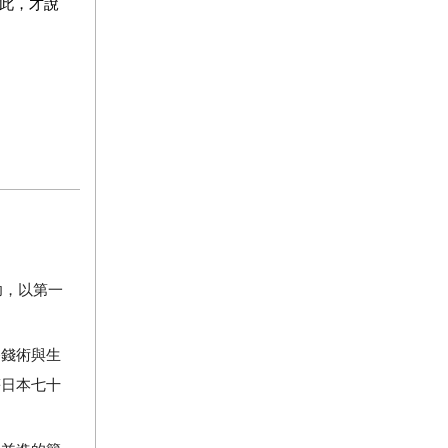
此，才說
功，以第一
養錢術與生
等日本七十