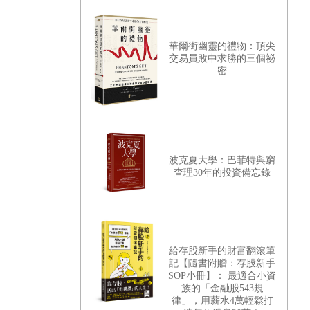
華爾街幽靈的禮物：頂尖
交易員敗中求勝的三個祕
密
波克夏大學：巴菲特與窮
查理30年的投資備忘錄
給存股新手的財富翻滾筆
記【隨書附贈：存股新手
SOP小冊】： 最適合小資
族的「金融股543規
律」，用薪水4萬輕鬆打