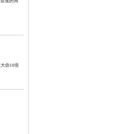
習並進的簡
大你10倍