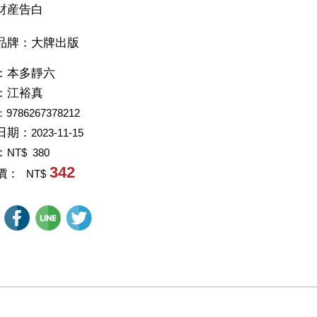
財産告白
品牌：大牌出版
：
本多靜六
：
江裕真
：9786267378212
日期：
2023-11-15
：
NT$ 380
342
價：
NT$