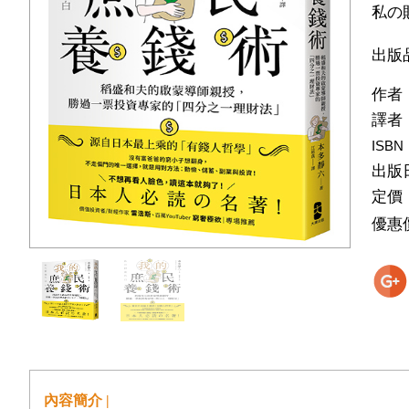
私の
出版
作者
譯者
ISBN
出版
定價
優惠
內容簡介 |