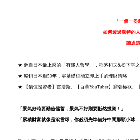
「一個一份
如何透過獨特的
讀通
★ 源自日本最上乘的「有錢人哲學」，稻盛和夫&松下幸之
★ 暢銷日本逾50年，零基礎也能立即上手的理財策略
★ 【價值投資者】雷浩斯、【百萬YouTuber】窮奢極欲、
「景氣好時要勤儉儲蓄，景氣不好則要斷然投資！」
「累積財富就像是滾雪球，你必須先準備好中間那顆小球…