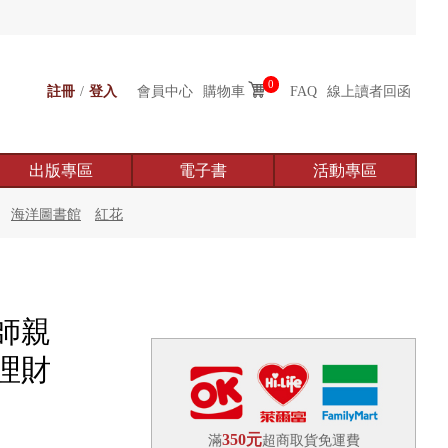
0
註冊
/
登入
會員中心
購物車
FAQ
線上讀者回函
出版專區
電子書
活動專區
海洋圖書館
紅花
師親
理財
350元
滿
超商取貨免運費