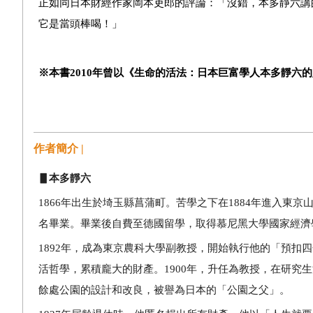
正如同日本財經作家岡本吏郎的評論：「沒錯，本多靜六講
它是當頭棒喝！」
※本書2010年曾以《生命的活法：日本巨富學人本多靜六
作者簡介 |
▋本多靜六
1866
年出生於埼玉縣菖蒲町。苦學之下在1884年進入東
名畢業。畢業後自費至德國留學，取得慕尼黑大學國家經濟
1892
年，成為東京農科大學副教授，開始執行他的「預扣四
活哲學，累積龐大的財產。1900年，升任為教授，在研究
餘處公園的設計和改良，被譽為日本的「公園之父」。