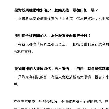
投資股票總是輸多賠少，虧錢死抱，最後白忙一場？
→
本書教你基於價值投資的「本多流」保本投資法，挑出
明明房子好幾間的人，為什麼還要向銀行借錢？
→
有錢人都懂「用資金引出資金」，把投資獲利及存款利
法就在書裡。
萬物齊漲的大通膨時代，再不覺悟，「自由」就會離你越
→
只靠定存難以致富！有錢人會勤於觀察大環境，投資未來
戶。
本多靜六獨樹一格的養錢術，不僅教你積累金錢的原理、原