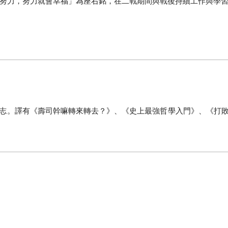
努力，努力就會幸福」為座右銘，在二戰期間與戰後持續工作與學
志。譯有《壽司幹嘛轉來轉去？》、《史上最強哲學入門》、《打敗