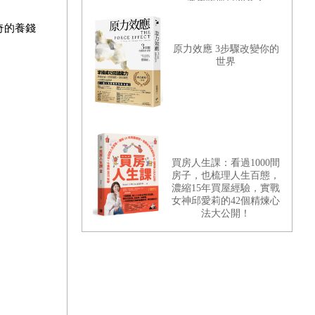
造年收股息20萬！
奇的養錢
原力效應 3步驟改變你的
世界
買房人生課：看過1000間
房子，也梳理人生百態，
濃縮15年買屋經驗，實戰
女神邱愛莉的42個精煉心
法大公開！