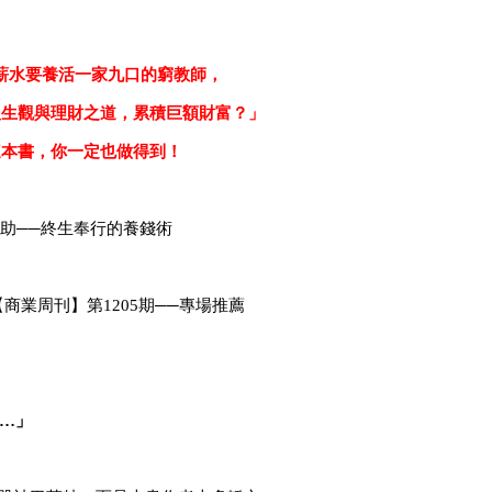
薪水要養活一家九口的窮教師，
人生觀與理財之道，累積巨額財富？」
這本書，你一定也做得到！
助──終生奉行的養錢術
【商業周刊】第1205期──專場推薦
…」