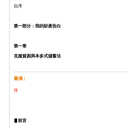
自序
第一部分：我的財產告白
第一章
克服貧困與本多式儲蓄法
● 「無一物中無盡藏」：我的〈生活白皮書〉
● 下定決心克服貧困
書摘 |
● 本多式「四分之一」儲蓄法
序
● 布連塔諾博士的金錢理論
● 月薪與利息兩頭賺
● 從三十股往一萬町的山林前進
▋前言