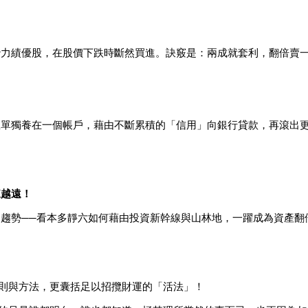
潛力績優股，在股價下跌時斷然買進。訣竅是：兩成就套利，翻倍賣
息單獨養在一個帳戶，藉由不斷累積的「信用」向銀行貸款，再滾出
來越遠！
趨勢──看本多靜六如何藉由投資新幹線與山林地，一躍成為資產翻
則與方法，更囊括足以招攬財運的「活法」！