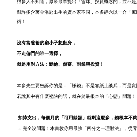
很多人不知道，原來最早提出「雪球」投資概念的，並不是
跟許多含著金湯匙出生的資本家不同，本多靜六以一介「庶
術！
沒有富爸爸的窮小子想翻身，
不走偏門的唯一選擇，
就是用對方法：勤儉、儲蓄、副業與投資！
本多先生
要告訴
你的是：
「賺錢」不是靠紙上談兵，而是實
若說其中有什麼祕訣的話，就在於最根本的「心態」問題！
扣掉支出，每個月的「可用餘額」就剩這麼多，錢根本不
→
完全沒問題！本書教你用最強「四分之一理財法」，從