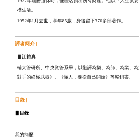
1927
年屆齡退休時，他匿名捐出所有財產。他以「人生就要
樸生活。
1952
年1月去世，享年85歲，身後留下370多部著作。
譯者簡介 |
▋江裕真
輔大管研所、中央資管系畢，以翻譯為樂、為師、為業、為
對手的終極武器》、《懂人，要從自己開始》等暢銷書。
目錄 |
▋目錄
我的簡歷