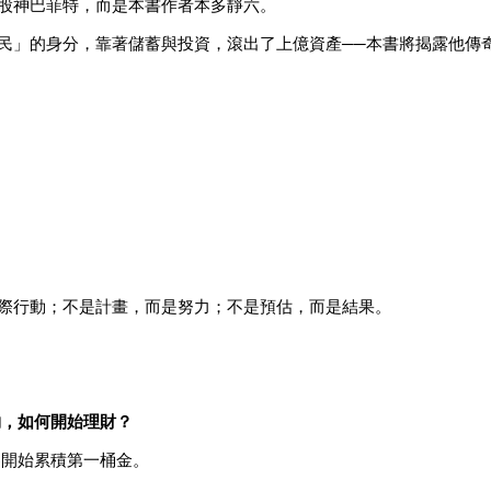
股神巴菲特，而是本書作者本多靜六。
民」的身分，靠著儲蓄與投資，滾出了上億資產──本書將揭露他傳
際行動；不是計畫，而是努力；不是預估，而是結果。
夠，如何開始理財？
零開始累積第一桶金。