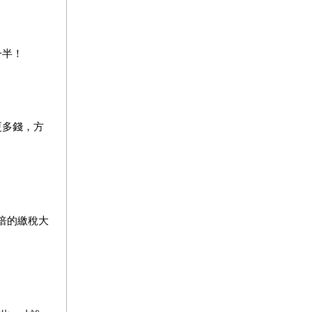
一半！
更多錢，方
倍的繳稅大