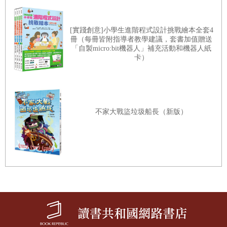
[實踐創意]小學生進階程式設計挑戰繪本全套4
冊（每冊皆附指導者教學建議，套書加值贈送
「自製micro:bit機器人」補充活動和機器人紙
卡）
不家大戰盜垃圾船長（新版）