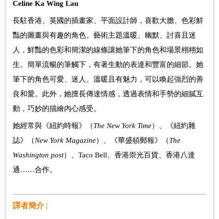
Celine Ka Wing Lau
長駐香港、英國的插畫家、平面設計師，喜歡大膽、色彩鮮
豔的圖畫與有趣的角色。藝術主題溫暖、幽默、討喜且迷
人，鮮豔的色彩和簡潔的線條讓她筆下的角色和場景栩栩如
生。簡單流暢的筆觸下，有著生動的表達和豐富的細節。她
筆下的角色可愛、迷人、溫暖且有魅力，可以喚起強烈的善
良和愛。此外，她擅長傳達情感，透過表情和手勢的細膩互
動，巧妙的描繪內心感受。
她經常與《紐約時報》（
The New York Time
）、《紐約雜
誌》（
New York Magazine
）、《華盛頓郵報》（
The
Washington post
）、Taco Bell、香港崇光百貨、香港八達
通……合作。
譯者簡介 |