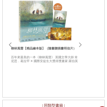
李歐‧李奧尼
親子共讀引導
柳林風聲【精品繪本版】（隨書贈插畫明信片）
20世紀最具
部經典，一
百年來最美的一本《柳林風聲》 英國文學大師 肯
子思考自己
尼思．葛拉罕 ✕ 國際安徒生大獎得獎畫家 羅伯英
潘 ✕ 翻譯名家 李靜宜 不容錯過的繪本經典，帶你
領略經典童話之美
| 同類型書籍 |