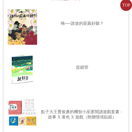
TOP
咘──誰放的屁最好聽？
捉鎖管
點子大王曹俊彥的機智小巫婆閱讀遊戲套書：
故事 X 著色 X 遊戲（附贈情境貼紙）