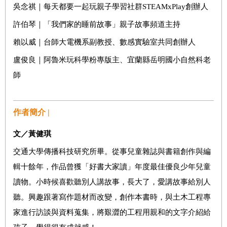
吳念祺｜每天都要一起玩親子學習社群
STEAMxPlay
創辦人
許伯琴｜「我們家的睡前故事」親子故事頻道主持
賴以威｜台師大電機系副教授、數感實驗室共同創辦人
盧俊良｜阿魯米玩科學粉專版主、宜蘭縣岳明國小自然科老
師
作者簡介 |
文／黃健琪
交通大學傳播科技研究所畢。從事兒童雜誌與書籍創作與編
輯十餘年，作品曾獲「好書大家讀」年度最佳優良少年兒童
讀物。小時候喜歡聽別人講故事，長大了，愛講故事給別人
聽。興趣跟著寫作題材而改變，創作本書時，與土木工程專
家進行訪談與資料蒐集，將艱澀的工程用親和的文字介紹給