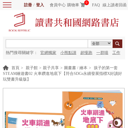
0
註冊
/
登入
會員中心
購物車
FAQ
線上讀者回函
熱門搜尋關鍵字：
官網獨家
小熊點讀
超慢跑
一群喵
工作
細胞
海洋圖書館
紅花
首頁
>
親子館
>
親子共享
>
圖畫書 / 繪本
>
孩子的第一套
STEAM繪遊書02 火車鑽進地底下【符合SDGs永續發展指標X好讀好
玩雙書升級版】