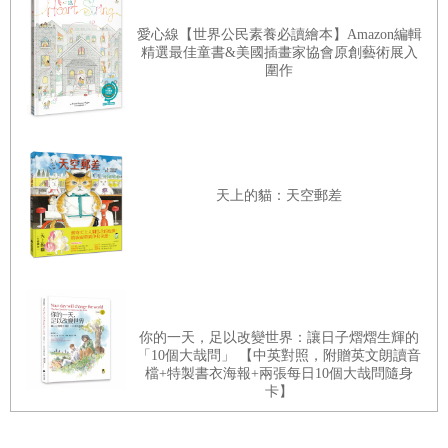
愛心線【世界公民素養必讀繪本】Amazon編輯
精選最佳童書&美國插畫家協會原創藝術展入
圍作
天上的貓：天空郵差
你的一天，足以改變世界：讓日子熠熠生輝的
「10個大哉問」 【中英對照，附贈英文朗讀音
檔+特製書衣海報+兩張每日10個大哉問隨身
卡】