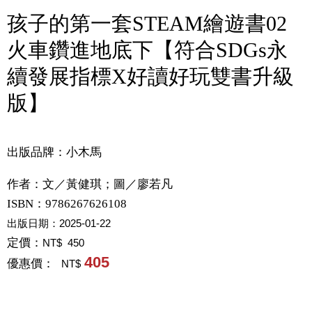
孩子的第一套STEAM繪遊書02
火車鑽進地底下【符合SDGs永
續發展指標X好讀好玩雙書升級
版】
出版品牌：小木馬
作者：
文／黃健琪；圖／廖若凡
ISBN：9786267626108
出版日期：
2025-01-22
定價：
NT$ 450
405
優惠價：
NT$