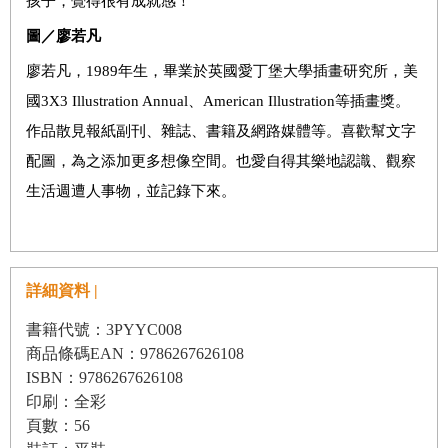
孩子，覺得很有成就感！
圖／
廖若凡
廖若凡，1989年生，畢業於英國愛丁堡大學插畫研究所，美
國3X3 Illustration Annual、American Illustration等插畫獎。
作品散見報紙副刊、雜誌、書籍及網路媒體等。喜歡幫文字
配圖，為之添加更多想像空間。也愛自得其樂地認識、觀察
生活週遭人事物，並記錄下來。
詳細資料 |
書籍代號：3PYYC008
商品條碼EAN：9786267626108
ISBN：9786267626108
印刷：全彩
頁數：56