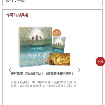
裝訂：平裝
你可能感興趣 |
TOP
李歐‧李奧尼
親子共讀引導
柳林風聲【精品繪本版】（隨書贈插畫明信片）
20世紀最具
部經典，一
百年來最美的一本《柳林風聲》 英國文學大師 肯
子思考自己
尼思．葛拉罕 ✕ 國際安徒生大獎得獎畫家 羅伯英
潘 ✕ 翻譯名家 李靜宜 不容錯過的繪本經典，帶你
領略經典童話之美