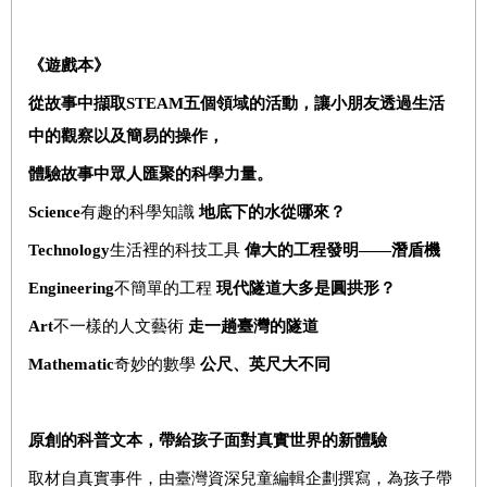
《遊戲本》
從故事中擷取
STEAM
五個領域的活動，讓小朋友透過生活
中的觀察以及簡易的操作，
體驗故事中眾人匯聚的科學力量。
S
cience
有趣的科學知識
地底下的水
從
哪來？
T
echnology
生活裡的科技工具
偉大的工程發明
——潛盾機
E
ngineering
不簡單的工程
現代
隧道
大多是
圓
拱
形？
A
rt
不一樣的人文藝術
走一趟臺灣的隧道
M
athematic
奇妙的數學
公尺、英尺大不同
原創的科普文本，帶給孩子面對真實世界的新體驗
取材自真實事件，由臺灣資深兒童編輯企劃撰寫，為孩子帶