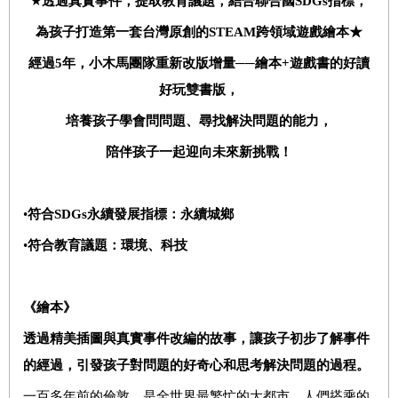
★
透過真實事件，提取教育議題，結合聯合國
S
DG
s
指標，
為孩子打造第一套台灣原創的
STEAM
跨領域遊戲繪本★
經過
5
年，小木馬團隊重新改版增量──繪本
+
遊戲書的好讀
好玩雙書版，
培養孩子學會問問題、尋找解決問題的能力，
陪伴孩子一起迎向未來新挑戰！
•
符合
SDGs
永續發展指標：永續城鄉
•
符合教育議題：環境、科技
《繪本》
透過精美插圖與真實事件改編的故事，讓孩子初步了解事件
的經過，引發孩子對問題的好奇心和思考解決問題的過程。
一百多年前的倫敦，是全世界最繁忙的大都市，人們搭乘的