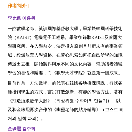
作者簡介 |
李允遠
이윤원
一位數學老師。就讀國際基督教大學，畢業於韓國科學技術
院（KAIST）電機電子工程系。畢業後錄取KAIST及首爾大
學研究所。在入學前夕，決定投入原創且前所未有的事業領
域，毅然放棄入學資格。在苦心思索如何把自己所學的知識
傳遞出去後，開始製作與眾不同的文化內容，幫助讀者體驗
學習的喜悅和樂趣，而《數學天才學院》就是第一個成果。
目前作為「方法數學」的代表在韓國各地授課講課，尋找各
種接觸學生的方式，嘗試打造創新、有趣的學習方法。著有
《打造頂級數學大腦》（최상위권 수학머리 만들기），以
及和金珠熙再次合作的《幽靈老師的貼身輔導》（고스트 티
처의 밀착 과외）。
金珠熙
김주희