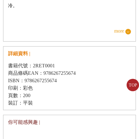
第四章 謠言滿天飛
冷。
藍色晚霞
旋轉木馬
「哦嗚∼好冷哦！」
more
社團審查測驗
坐在副駕駛座的蘭熙也從車上下來，被冷風吹得瑟瑟發抖。
究竟是誰？
今天他們終於迎來了開學典禮。這所學校的前身為「科學高
詳細資料 |
中」，後來在原址重新設立了「國立數學天才中學」。透過
書籍代號：2RET0001
特殊選才招生、一般招生和學區招生等三種管道，錄取了
商品條碼EAN：9786267255674
120 位首批新生。
ISBN：9786267255674
TOP
學校的目標在於透過討論課程和多元的課外活動，培養出富
印刷：彩色
頁數：200
有創意的數學人才，預計會實行全面寄宿制。
裝訂：平裝
霞天望著掛在校門口的布條，臉上露出了微笑。突然，蘭熙
你可能感興趣 |
走近他身邊，「啪」地一聲狠狠地敲了霞天的後腦杓。
「你在幹嘛？還不趕快把行李拿下來！」