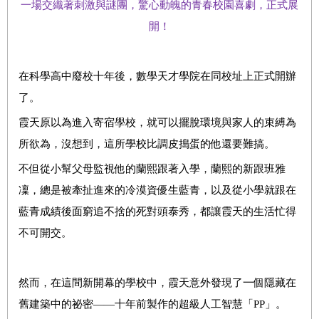
一場交織著刺激與謎團，驚心動魄的青春校園喜劇，正式展
開！
在科學高中廢校十年後，數學天才學院在同校址上正式開辦
了。
霞天原以為進入寄宿學校，就可以擺脫環境與家人的束縛為
所欲為，沒想到，這所學校比調皮搗蛋的他還要難搞。
不但從小幫父母監視他的蘭熙跟著入學，蘭熙的新跟班雅
凜，總是被牽扯進來的冷漠資優生藍青，以及從小學就跟在
藍青成績後面窮追不捨的死對頭泰秀，都讓霞天的生活忙得
不可開交。
然而，在這間新開幕的學校中，霞天意外發現了一個隱藏在
舊建築中的祕密——十年前製作的超級人工智慧「PP」。