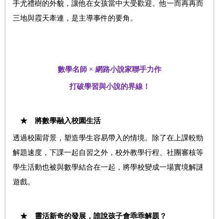
手尤禮樹的外貌，讓他在女孩當中大受歡迎。他一而再再而
三地與霞天牽連，是主導事件的要角。
數學名師
×
網路小說家聯手力作
打破學習與小說的界線！
★ 將數學融入校園生活
透過校園背景，塑造學生容易帶入的情境。除了在上課較勁
解題速度，下課一起自習之外，校外教學行程、社團審核等
學生活動也被與數學結合在一起，將學校變成一場實境解謎
遊戲。
★ 靈活新奇的發展，誰說孩子會乖乖解題？