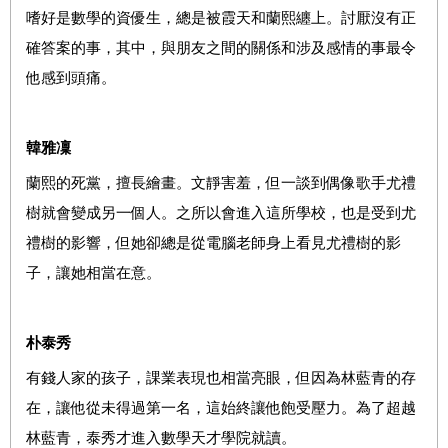
嗜好是數學的資優生，總是被霞天和蘭熙纏上。討厭沒有正
確答案的事，其中，與朋友之間的關係和涉及感情的事最令
他感到頭痛。
韓雅凜
蘭熙的死黨，擅長繪畫。文靜害羞，但一談到偶像歌手尤禮
樹就會變成另一個人。之所以會進入這所學校，也是受到尤
禮樹的影響，但她卻總是從電腦老師身上看見尤禮樹的影
子，讓她相當在意。
朴泰秀
有錢人家的孩子，課業表現也相當亮眼，但因為林藍青的存
在，讓他從未得過第一名，這始終讓他飽受壓力。為了超越
林藍青，泰秀才進入數學天才學院就讀。