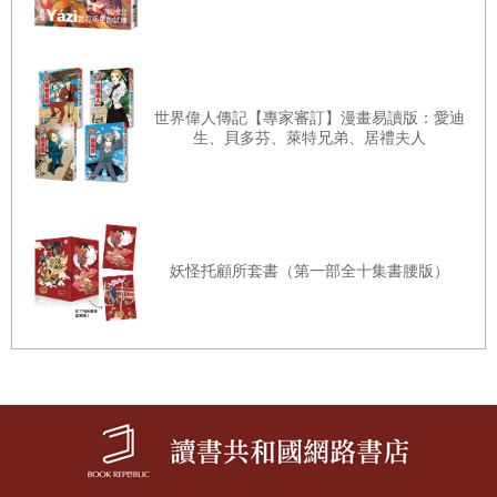
吧？」
聽到蘭熙的嘲諷，霞天噗哧地笑了出來。
「難道我只會玩遊戲嗎？」
世界偉人傳記【專家審訂】漫畫易讀版：愛迪
「哎！我竟然得跟在你背後幫你擦屁股整整三年。拜託你上
生、貝多芬、萊特兄弟、居禮夫人
學時安份點，好嗎？」
蘭熙壓低聲音小聲說道，但霞天看起來完全沒放在心上。
「幫我擦屁股善後可是妳的興趣呢！而且收入也挺不錯的
嘛！」
妖怪托顧所套書（第一部全十集書腰版）
「但數學完全不是我的愛好啊！數學天才中學是什麼鬼！我
完蛋了。」
蘭熙是個超級文科人，光是想到要在數學專門的國中上課就
讓她感到擔憂不已。此外，由於他們是第一屆新生，有關學
校的課程內容毫無情報可循，使她的壓力更大了。
「如果跟不上課程進度，我可以教妳哦！儘管相信我就對