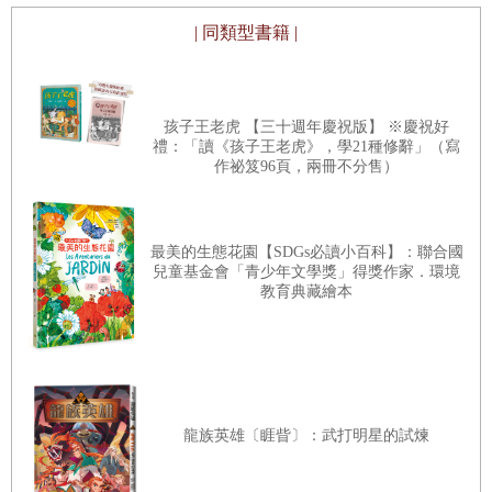
「少爺，您也趕緊進去吧！」
| 同類型書籍 |
「好的，大叔。」
霞天向那位中年男子敬禮後，便拉著行李箱把手，兩人並肩
孩子王老虎 【三十週年慶祝版】 ※慶祝好
走向宿舍區。
禮：「讀《孩子王老虎》，學21種修辭」（寫
作祕笈96頁，兩冊不分售）
今天是這所學校的第一屆開學典禮。一片廣闊的草坪操場映
入兩人的眼簾。他們跟著路標的指示前往宿舍區，一路上陸
最美的生態花園【SDGs必讀小百科】：聯合國
兒童基金會「青少年文學獎」得獎作家．環境
續看到穿著校服的學生們。穿戴新校服、新書包和新運動鞋
教育典藏繪本
的學生們，看起來也相當嶄新而閃閃發光。
霞天的心情十分雀躍。
「哇！我終於自由了！」
龍族英雄〔睚眥〕：武打明星的試煉
「你老實說，你是為了可以整晚玩遊戲才來寄宿學校的，對