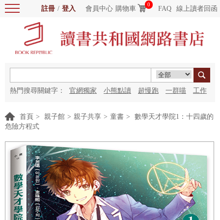
0
註冊
/
登入
會員中心
購物車
FAQ
線上讀者回函
熱門搜尋關鍵字：
官網獨家
小熊點讀
超慢跑
一群喵
工作
細胞
海洋圖書館
紅花
首頁
>
親子館
>
親子共享
>
童書
>
數學天才學院1：十四歲的
危險方程式