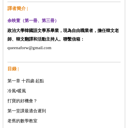
譯者簡介 |
余映萱（第一冊、第三冊）
政治大學韓國語文學系畢業，現為自由職業者，擔任韓文老
師、韓文翻譯和活動主持人。聯繫信箱：
queenaforw@gmail.com
目錄 |
第一章 十四歲‧起點
冷風•暖風
打寶的好機會？
第一堂課最適合遲到
老舊的數學教室