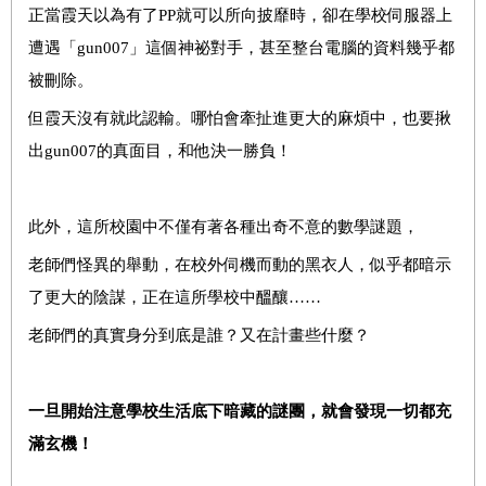
正當霞天以為有了PP就可以所向披靡時，卻在學校伺服器上
遭遇「gun007」這個神祕對手，甚至整台電腦的資料幾乎都
被刪除。
但霞天沒有就此認輸。哪怕會牽扯進更大的麻煩中，也要揪
出gun007的真面目，和他決一勝負！
此外，這所校園中不僅有著各種出奇不意的數學謎題，
老師們怪異的舉動，在校外伺機而動的黑衣人，似乎都暗示
了更大的陰謀，正在這所學校中醞釀……
老師們的真實身分到底是誰？又在計畫些什麼？
一旦開始注意學校生活底下暗藏的謎團，就會發現一切都充
滿玄機！