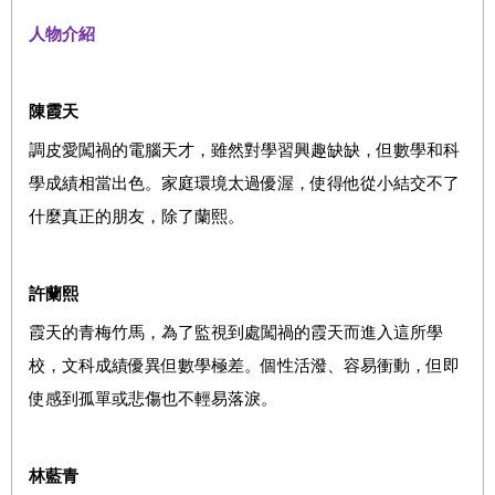
人物介紹
陳霞天
調皮愛闖禍的電腦天才，雖然對學習興趣缺缺，但數學和科
學成績相當出色。家庭環境太過優渥，使得他從小結交不了
什麼真正的朋友，除了蘭熙。
許蘭熙
霞天的青梅竹馬，為了監視到處闖禍的霞天而進入這所學
校，文科成績優異但數學極差。個性活潑、容易衝動，但即
使感到孤單或悲傷也不輕易落淚。
林藍青