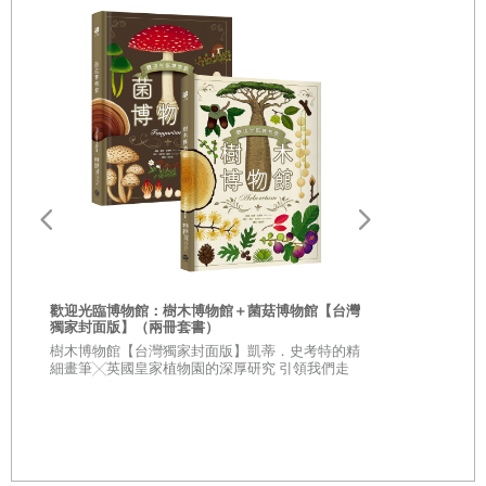
「喂！我不是說過不可以打我的頭嗎！」
雖然嘴裡嚷嚷，但霞天其實對這種情況早已見怪不怪。他自
然地走向車子的後車箱。
「你之後皮要繃緊一點啦！」
蘭熙又唸了他一句。
霞天從後車箱費力地將兩個行李箱搬下來。這時，蘭熙用明
快的語氣，對剛從駕駛座下車的中年男子說道：
歡迎光臨博物館：樹木博物館＋菌菇博物館【台灣
獨家封面版】（兩冊套書）
「老爸！我們要進去學校囉！」
從疑問到思考
樹木博物館【台灣獨家封面版】凱蒂．史考特的精
人生思辨關
「好的。要注意身體健康，也要經常打電話回家。」
細畫筆╳英國皇家植物園的深厚研究 引領我們走
入蓊鬱豐美、萬象紛呈的森林之中
★★法國文
★★這個世界
「嗯！好的！」
不容易被洗腦
中年男子向蘭熙揮了揮手，然後對霞天露出真誠和藹的笑容
說道：