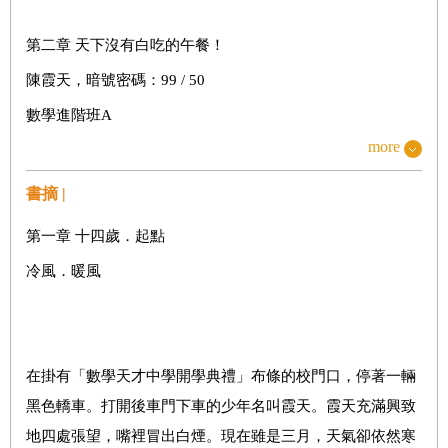
第二章 天下沒有白吃的午餐！
陳霞天，暗號密碼：99 / 50
數學進階班A
more
社團？社團！
比家人還像家人
書摘 |
第一章 十四歲．起點
第三章 最難解的題目
冷風．暖風
毫無意義的勤奮
十點過後就該上床睡覺
正義使者
在掛有「數學天才中學開學典禮」布條的校門口，停著一輛
自由時間
黑色轎車。打開後車門下車的少年名叫霞天。霞天充滿興致
地四處張望，嘴裡冒出白煙。現在雖是三月，天氣卻依然寒