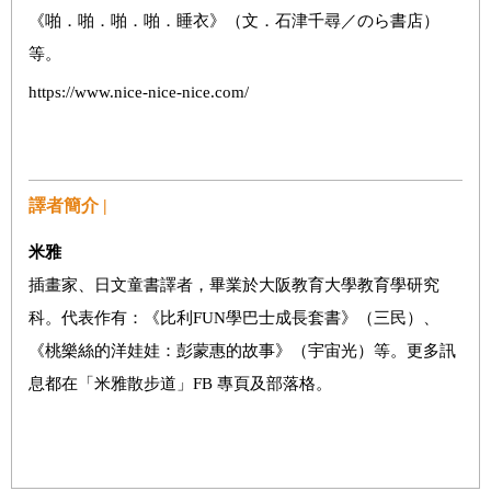
《啪．啪．啪．啪．睡衣》（文．石津千尋／のら書店）
等。
https://www.nice-nice-nice.com/
譯者簡介 |
米雅
插畫家、日文童書譯者，畢業於大阪教育大學教育學研究
科。代表作有：《比利FUN學巴士成長套書》（三民）、
《桃樂絲的洋娃娃：彭蒙惠的故事》（宇宙光）等。更多訊
息都在「米雅散步道」FB 專頁及部落格。