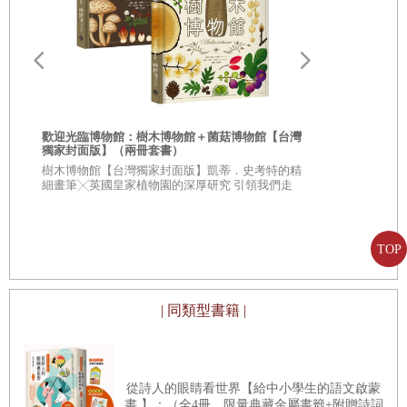
歡迎光臨博物館：樹木博物館＋菌菇博物館【台灣
獨家封面版】（兩冊套書）
從疑問到思考
樹木博物館【台灣獨家封面版】凱蒂．史考特的精
人生思辨關
細畫筆╳英國皇家植物園的深厚研究 引領我們走
入蓊鬱豐美、萬象紛呈的森林之中
★★法國文
★★這個世界
不容易被洗腦
TOP
| 同類型書籍 |
從詩人的眼睛看世界【給中小學生的語文啟蒙
書 】：（全4冊．限量典藏金屬書籤+附贈詩詞