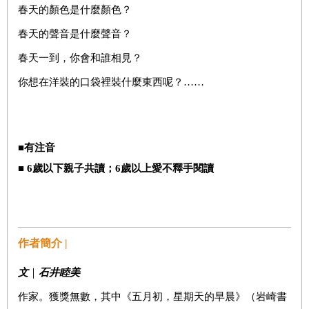
春天的顏色是什麼顏色？
春天的聲音是什麼聲音？
春天一到，你會和誰相見？
你想在洋裝的口袋裡裝什麼東西呢？……
■
有注音
■ 6
歲以下親子共讀；
6
歲以上愛不釋手閱讀
作者簡介 |
文
｜
石井睦美
作家。獲獎無數，其中《五月初，星期天的早晨》（岩崎書