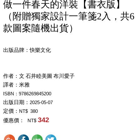
做一件春天的洋裝【書衣版】
（附贈獨家設計一筆箋2入，共6
款圖案隨機出貨）
出版品牌：快樂文化
作者：
文 石井睦美圖 布川愛子
譯者：
米雅
ISBN：9786269845200
出版日期：
2025-05-07
定價：
NT$ 380
342
優惠價：
NT$