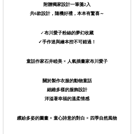
附贈獨家設計一筆箋
2
入
共
6
款設計，隨機好禮，本本有驚喜～
✓
布川愛子粉絲的夢幻收藏
✓
手作迷與繪本控不可錯過！
童話作家石井睦美
×
人氣插畫家布川愛子
關於製作衣服的動物童話
細緻多樣的服飾設計
洋溢著幸福的溫柔情感
繽紛多姿的圖畫
×
童心詩意的對白
×
四季自然風物