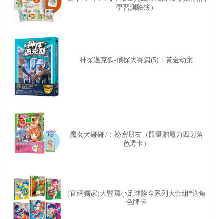
學習測驗簿）
神探邁克狐-偵探大賽篇(5)：黃金劫案
魔女犬碰碰7：祕密朋友（限量贈魔力四射角
色透卡）
(官網獨家)大豐國小足球隊全系列大套組*送角
色牌卡