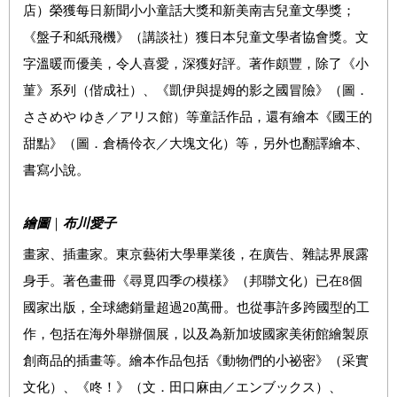
店）榮獲每日新聞小小童話大獎和新美南吉兒童文學獎；
《盤子和紙飛機》（講談社）獲日本兒童文學者協會獎。文
字溫暖而優美，令人喜愛，深獲好評。著作頗豐，除了《小
菫》系列（偕成社）、《凱伊與提姆的影之國冒險》（圖．
ささめや ゆき／アリス館）等童話作品，還有繪本《國王的
甜點》（圖．倉橋伶衣／大塊文化）等，另外也翻譯繪本、
書寫小說。
繪圖
｜
布川愛子
畫家、插畫家。東京藝術大學畢業後，在廣告、雜誌界展露
身手。著色畫冊《尋覓四季の模樣》（邦聯文化）已在8個
國家出版，全球總銷量超過20萬冊。也從事許多跨國型的工
作，包括在海外舉辦個展，以及為新加坡國家美術館繪製原
創商品的插畫等。繪本作品包括《動物們的小祕密》（采實
文化）、《咚！》（文．田口麻由／エンブックス）、