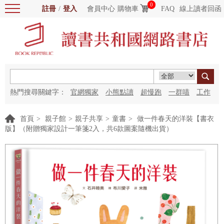
0
註冊
/
登入
會員中心
購物車
FAQ
線上讀者回函
熱門搜尋關鍵字：
官網獨家
小熊點讀
超慢跑
一群喵
工作
細胞
海洋圖書館
紅花
首頁
>
親子館
>
親子共享
>
童書
>
做一件春天的洋裝【書衣
版】（附贈獨家設計一筆箋2入，共6款圖案隨機出貨）